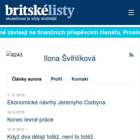
lně závisejí na finančních příspěvcích čtenářů. Prosím
PŘIHLÁSIT
AKTUÁLNÍ VYDÁNÍ
Ilona Švihlíková
ARCHIV
ROZHOVORY
Články autora
Profil
Kontakt
TÉMATA
1. 10. 2015 /
Ekonomické návrhy Jeremyho Corbyna
NEJČTENĚJŠÍ ZA 7 DNÍ
16. 9. 2015 /
Konec levné práce
AUTOŘI
12. 8. 2015 /
PŘÍSPĚVKY NA PROVOZ
Když dva dělají totéž, není to totéž