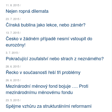
11. 8. 2015 /
SOCIÁLNÍ SÍTĚ
Nejen ropná dilemata
RUBRIKY
23. 7. 2015 /
Čínská bublina jako lekce, nebo záměr?
PLNÁ VERZE STRÁNEK
13. 7. 2015 /
Česko v žádném případě nesmí vstoupit do
eurozóny!
3. 7. 2015 /
Pokračující zoufalství nebo strach z neznámého?
28. 6. 2015 /
Řecko v současnosti řeší tři problémy
26. 6. 2015 /
Mezinárodní měnový fond bojuje …. Proti
mezinárodnímu měnovému fondu
23. 5. 2015 /
Spějme vzhůru za strukturálními reformami