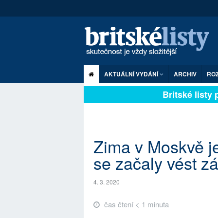
AKTUÁLNÍ VYDÁNÍ
ARCHIV
RO
Britské listy pl
Zima v Moskvě je
se začaly vést z
4. 3. 2020
čas čtení < 1 minuta