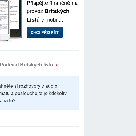
Přispějte finančně na
provoz
Britských
v mobilu.
Listů
CHCI PŘISPĚT
Podcast Britských listů
áhněte si rozhovory v audio
mátu a poslouchejte je kdekoliv.
k na to?