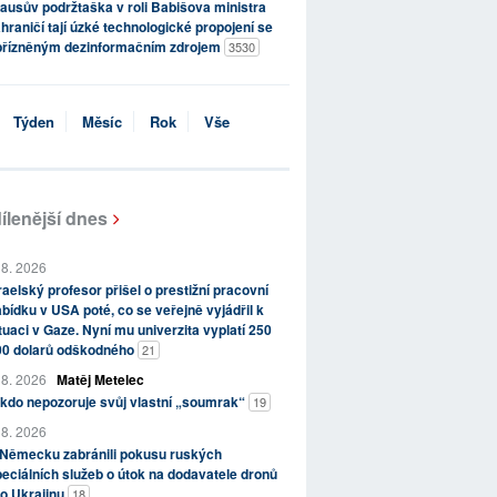
ausův podržtaška v roli Babišova ministra
hraničí tají úzké technologické propojení se
přízněným dezinformačním zdrojem
3530
Týden
Měsíc
Rok
Vše
ílenější dnes
 8. 2026
raelský profesor přišel o prestižní pracovní
bídku v USA poté, co se veřejně vyjádřil k
tuaci v Gaze. Nyní mu univerzita vyplatí 250
00 dolarů odškodného
21
 8. 2026
Matěj Metelec
kdo nepozoruje svůj vlastní „soumrak“
19
 8. 2026
 Německu zabránili pokusu ruských
eciálních služeb o útok na dodavatele dronů
o Ukrajinu
18