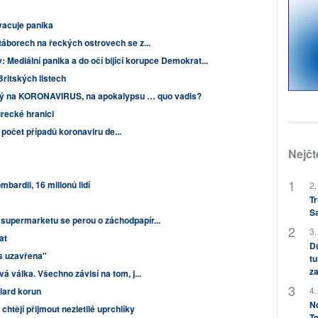
vacuje panika
táborech na řeckých ostrovech se z...
 Mediální panika a do očí bijící korupce Demokrat...
Britských listech
ený na KORONAVIRUS, na apokalypsu … quo vadis?
urecké hranici
te počet případů koronaviru de...
Nejčt
mbardii, 16 milionů lidí
2.
Tr
S
supermarketu se perou o záchodpapír...
3.
at
Dů
s uzavřena"
tu
za
á válka. Všechno závisí na tom, j...
4.
liard korun
No
tějí přijmout nezletilé uprchlíky
Te