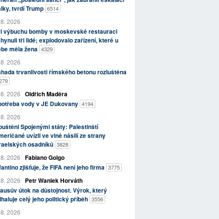
lky, tvrdí Trump
6514
 8. 2026
ři výbuchu bomby v moskevské restauraci
hynuli tři lidé; explodovalo zařízení, které u
ebe měla žena
4329
 8. 2026
hada trvanlivosti římského betonu rozluštěna
279
 8. 2026
Oldřich Maděra
potřeba vody v JE Dukovany
4194
 8. 2026
uštěni Spojenými státy: Palestinští
eričané uvízli ve vlně násilí ze strany
zraelských osadníků
3828
 8. 2026
Fabiano Golgo
fantino zjišťuje, že FIFA není jeho firma
3775
 8. 2026
Petr Waniek Horváth
ausův útok na důstojnost. Výrok, který
haluje celý jeho politický příběh
3556
 8. 2026