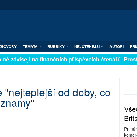
ZHOVORY
TÉMATA
RUBRIKY
NEJČTENĚJŠÍ
AUTOŘI
PŘÍ
ně závisejí na finančních příspěvcích čtenářů. Prosíme
 "nejteplejší od doby, co
áznamy"
Všec
Brit
Primár
komerc