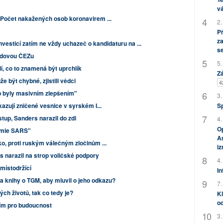
vá
 Počet nakažených osob koronavirem ...
2.
P
za
nvesticí zatím ne vždy uchazeč o kandidaturu na ...
s
budovou ČEZu
5.
í, co to znamená být uprchlík
Zá
 být chybné, zjistili vědci
4
b byly masivním zlepšením"
3.
S
azují zničené vesnice v syrském I...
tup, Sanders narazil do zdi
4.
Op
demie SARS"
Am
o, proti ruským válečným zločinům ...
i
 narazil na strop voličské podpory
4.
 místodržící
In
a knihy o TGM, aby mluvil o jeho odkazu?
7.
ých životů, tak co tedy je?
Kl
od
ním pro budoucnost
3.