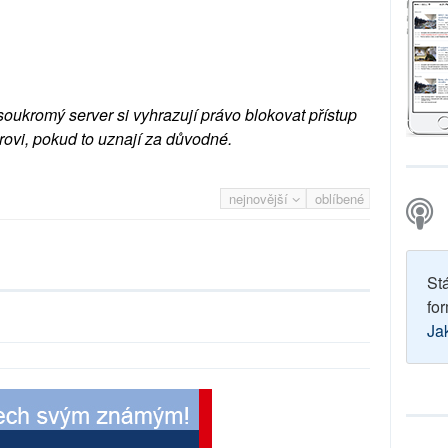
soukromý server si vyhrazují právo blokovat přístup
rovi, pokud to uznají za důvodné.
nejnovější
oblíbené
St
for
Ja