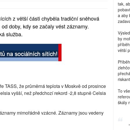
tak, a
pobavi
a aby 
cích z větší části chyběla tradiční sněhová
zadava
mu od doby, kdy se začaly vést záznamy.
Výsled
ká služba.
by moh
příběh
větší 
Příběh
zlehčo
přechá
riskant
uře TASS, že průměrná teplota v Moskvě od prosince
To vše
elsia vyšší, než předchozí rekord -2,8 stupně Celsia
refero
škály 
i záznamy mimořádně vzácné. Záznamy jsou vedeny