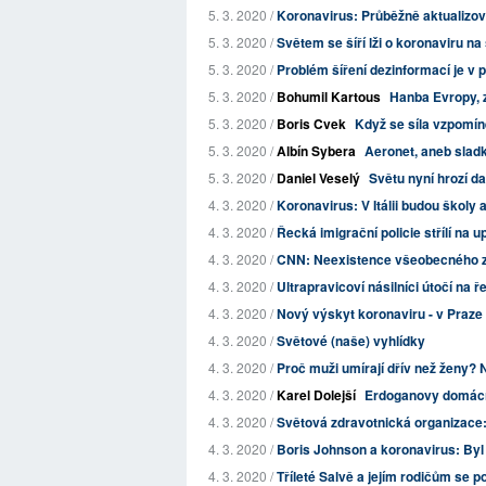
5. 3. 2020 /
Koronavirus: Průběžně aktualizova
5. 3. 2020 /
Světem se šíří lži o koronaviru na 
5. 3. 2020 /
Problém šíření dezinformací je v p
5. 3. 2020 /
Bohumil Kartous
Hanba Evropy, 
5. 3. 2020 /
Boris Cvek
Když se síla vzpomín
5. 3. 2020 /
Albín Sybera
Aeronet, aneb sladk
5. 3. 2020 /
Daniel Veselý
Světu nyní hrozí d
4. 3. 2020 /
Koronavirus: V Itálii budou školy 
4. 3. 2020 /
Řecká imigrační policie střílí na u
4. 3. 2020 /
CNN: Neexistence všeobecného zd
4. 3. 2020 /
Ultrapravicoví násilníci útočí na 
4. 3. 2020 /
Nový výskyt koronaviru - v Praze
4. 3. 2020 /
Světové (naše) vyhlídky
4. 3. 2020 /
Proč muži umírají dřív než ženy?
4. 3. 2020 /
Karel Dolejší
Erdoganovy domácí
4. 3. 2020 /
Světová zdravotnická organizace: 
4. 3. 2020 /
Boris Johnson a koronavirus: Byl j
4. 3. 2020 /
Tříleté Salvě a jejím rodičům se po