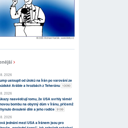
enější
 8. 2026
ump ustoupil od útoků na Írán po varování ze
aúdské Arábie a hrozbách z Teheránu
10090
 8. 2026
kazy nasvědčují tomu, že USA svrhly téměř
novou bombu na obytný dům v Íránu, přičemž
hynulo dvouleté dítě a jeho rodiče
9199
 8. 2026
vá jednání mezi USA a Íránem jsou pro
herán „poslední šancí“, jak zabránit eskalaci