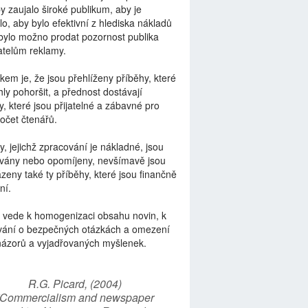
by zaujalo široké publikum, aby je
lo, aby bylo efektivní z hlediska nákladů
bylo možno prodat pozornost publika
telům reklamy.
kem je, že jsou přehlíženy příběhy, které
ly pohoršit, a přednost dostávají
y, které jsou přijatelné a zábavné pro
počet čtenářů.
y, jejichž zpracování je nákladné, jsou
vány nebo opomíjeny, nevšímavě jsou
zeny také ty příběhy, které jsou finančně
ní.
 vede k homogenizaci obsahu novin, k
vání o bezpečných otázkách a omezení
názorů a vyjadřovaných myšlenek.
R.G. Picard, (2004)
“Commercialism and newspaper