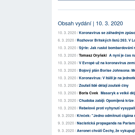
Obsah vydání | 10. 3. 2020
10. 3. 2020 /
Koronavirus se záhadným způsobe
6. 3. 2020 /
Rozhovor Britských listů 263. V
10. 3. 2020 /
Sýrie: Jak ruské bombardování r
10. 3. 2020 /
Tomasz Oryński
A nyní je čas n
10. 3. 2020 /
V Evropě už na koronavirus zemře
10. 3. 2020 /
Bojový plán Borise Johnsona: Mě
10. 3. 2020 /
Koronavirus: V Itálii je na jedno
10. 3. 2020 /
Zoufalí lidé dělají zoufalé činy
10. 3. 2020 /
Boris Cvek
Masaryk a velké děj
10. 3. 2020 /
Chudoba zabíjí: Opomíjená krize 
10. 3. 2020 /
Rebelové proti vyhynutí vysypal
9. 3. 2020 /
Křeček: "Jedno odmítnutí cigána
9. 3. 2020 /
Nacistická propaganda na Parlame
9. 3. 2020 /
Aeronet chválí Čechy, že vykupuj