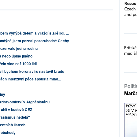
m vyhýbá dětem a vraždí staré lidi. ...
 Londýně jsem poznal pozoruhodné Čechy
ozervalo jednu rodinu
a něco úplně jiného
lo více než 1000 lidí
li bychom koronaviru nastavit bradu
tkách intenzivní péče spousta mlad...
Polit
Marč
iny
zdravotnictví v Afghánistánu
i uhlí v budově ČEZ
 rasismus nedělá"
ntních listech
í obchody