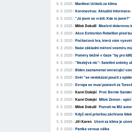
6. 3. 2020 /
Manifest Učitelů za klima
6. 3. 2020 /
Koronavirus: Aktuální informace:
6. 3. 2020 /
"Já jsem se vrátil. Kde to jsem?"
6. 3. 2020 /
Miloš Dokulil
Masivní dolarovou i
6. 3. 2020 /
Akce Extinction Rebellion před 
6. 3. 2020 /
Počítačová hra, která vám vysvětl
6. 3. 2020 /
Naše základní měření vesmíru může
6. 3. 2020 /
Poměry běžné v Gaze "by pro Idlí
6. 3. 2020 /
"Nezbývá nic": Satelitní snímky uk
6. 3. 2020 /
Biden zaznamenal omračující vzes
6. 3. 2020 /
Svět "se nedokázal poučit z epi
6. 3. 2020 /
Evropa se musí postavit za Tureck
6. 3. 2020 /
Karel Dolejší
Proč Bernie Sanders
6. 3. 2020 /
Karel Dolejší
Miloš Zeman - spící
6. 3. 2020 /
Miloš Dokulil
Pozvali na MU autor
5. 3. 2020 /
Když není prioritou záchrana lidsk
5. 3. 2020 /
Jiří Karen
Učení za klima je uče
5. 3. 2020 /
Panika versus válka