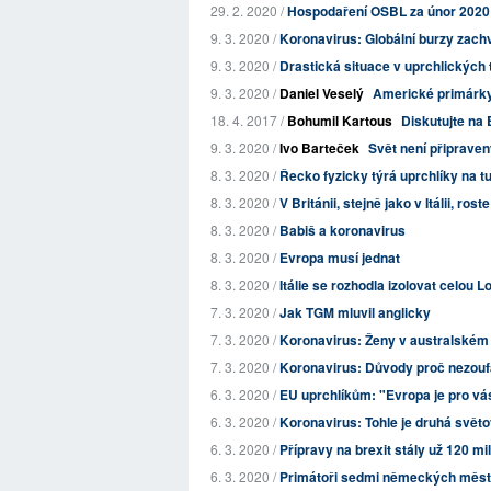
29. 2. 2020 /
Hospodaření OSBL za únor 2020
9. 3. 2020 /
Koronavirus: Globální burzy zach
9. 3. 2020 /
Drastická situace v uprchlických 
9. 3. 2020 /
Daniel Veselý
Americké primárky:
18. 4. 2017 /
Bohumil Kartous
Diskutujte na 
9. 3. 2020 /
Ivo Barteček
Svět není připrav
8. 3. 2020 /
Řecko fyzicky týrá uprchlíky na t
8. 3. 2020 /
V Británii, stejně jako v Itálii, ros
8. 3. 2020 /
Babiš a koronavirus
8. 3. 2020 /
Evropa musí jednat
8. 3. 2020 /
Itálie se rozhodla izolovat celou Lo
7. 3. 2020 /
Jak TGM mluvil anglicky
7. 3. 2020 /
Koronavirus: Ženy v australském 
7. 3. 2020 /
Koronavirus: Důvody proč nezouf
6. 3. 2020 /
EU uprchlíkům: "Evropa je pro vá
6. 3. 2020 /
Koronavirus: Tohle je druhá světov
6. 3. 2020 /
Přípravy na brexit stály už 120 mi
6. 3. 2020 /
Primátoři sedmi německých měst ch