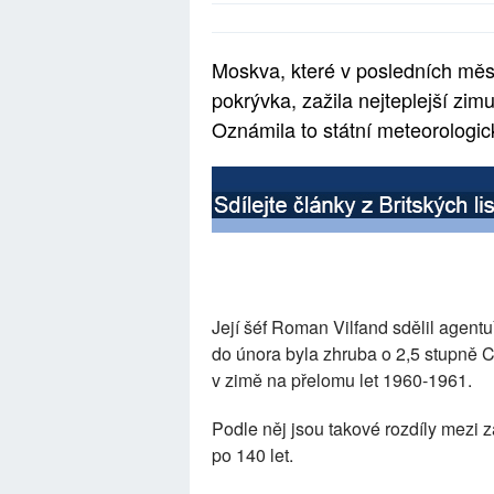
Moskva, které v posledních měsí
pokrývka, zažila nejteplejší zi
Oznámila to státní meteorologic
Její šéf Roman Vilfand sdělil agent
do února byla zhruba o 2,5 stupně C
v zimě na přelomu let 1960-1961.
Podle něj jsou takové rozdíly mez
po 140 let.