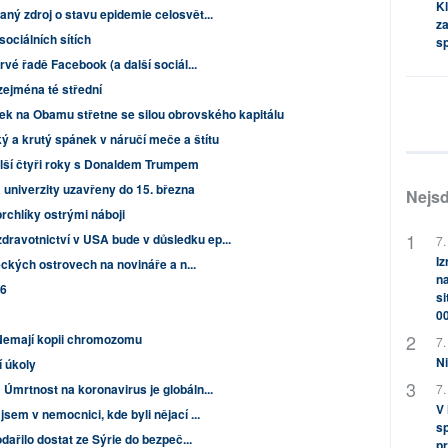
Kl
ný zdroj o stavu epidemie celosvět...
za
sociálních sítích
s
rvé řadě Facebook (a další sociál...
zejména té střední
ek na Obamu střetne se silou obrovského kapitálu
ý a krutý spánek v náručí meče a štítu
alší čtyři roky s Donaldem Trumpem
a univerzity uzavřeny do 15. března
Nejsd
prchlíky ostrými náboji
ravotnictví v USA bude v důsledku ep...
7.
Iz
řeckých ostrovech na novináře a n...
na
 6
si
0
 Nemají kopii chromozomu
7.
Ni
 úkoly
7.
Úmrtnost na koronavirus je globáln...
V
sem v nemocnici, kde byli nějací ...
sp
dařilo dostat ze Sýrie do bezpeč...
pr