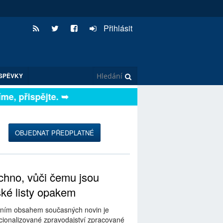
Přihlásit
SPĚVKY
, přispějte. ➥
OBJEDNAT PŘEDPLATNÉ
hno, vůči čemu jsou
ské listy opakem
ním obsahem současných novin je
ionalizované zpravodajství zpracované