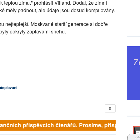
k teplou zimu," prohlásil Vilfand. Dodal, že zimní
aké měly padnout, ale údaje jsou dosud kompilovány.
 nejteplejší. Moskvané starší generace si dobře
 byly pokryty záplavami sněhu.
oteplování
0
inančních příspěvcích čtenářů. Prosíme, přispějte. ➥