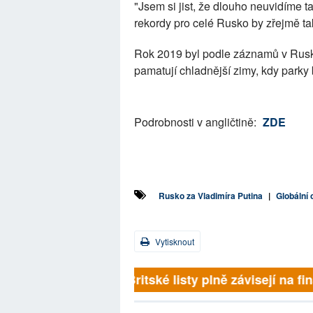
"Jsem si jist, že dlouho neuvidíme ta
rekordy pro celé Rusko by zřejmě t
Rok 2019 byl podle záznamů v Rusku
pamatují chladnější zimy, kdy parky
Podrobnosti v angličtině:
ZDE
Rusko za Vladimíra Putina
|
Globální 
Vytisknout
Britské listy plně závisejí na f