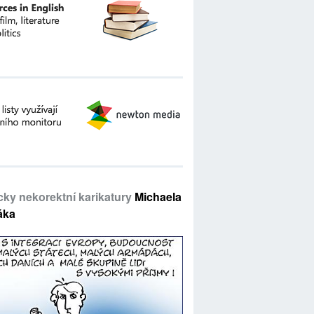
icky nekorektní karikatury
Michaela
áka