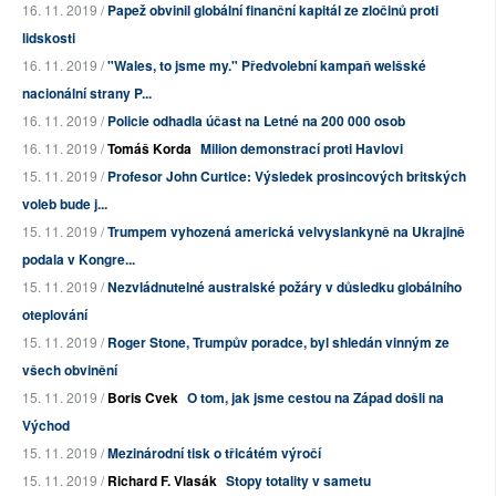
16. 11. 2019 /
Papež obvinil globální finanční kapitál ze zločinů proti
lidskosti
16. 11. 2019 /
"Wales, to jsme my." Předvolební kampaň welšské
nacionální strany P...
16. 11. 2019 /
Policie odhadla účast na Letné na 200 000 osob
16. 11. 2019 /
Tomáš Korda
Milion demonstrací proti Havlovi
15. 11. 2019 /
Profesor John Curtice: Výsledek prosincových britských
voleb bude j...
15. 11. 2019 /
Trumpem vyhozená americká velvyslankyně na Ukrajině
podala v Kongre...
15. 11. 2019 /
Nezvládnutelné australské požáry v důsledku globálního
oteplování
15. 11. 2019 /
Roger Stone, Trumpův poradce, byl shledán vinným ze
všech obvinění
15. 11. 2019 /
Boris Cvek
O tom, jak jsme cestou na Západ došli na
Východ
15. 11. 2019 /
Mezinárodní tisk o třicátém výročí
15. 11. 2019 /
Richard F. Vlasák
Stopy totality v sametu