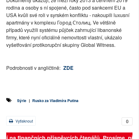
Dokumenty ukazují, že mezi roky 2013 a červnem 2019
rodina a osoby s ní spojené, často pod sankcemi EU a
USA kvůli své roli v syrském konfliktu - nakoupili luxusní
apartmány v komplexu Город Столиц. Ve většině
případů využili systému půjček zahrnující libanonské
firmy, které nyní oficiálně nemovitosti vlastní, ukázalo
vyšetřování protikorupční skupiny Global Witness.
Podrobnosti v angličtině:
ZDE
Sýrie
|
Rusko za Vladimíra Putina
0
Vytisknout
visejí na finančních příspěvcích čtenářů. Prosíme, př