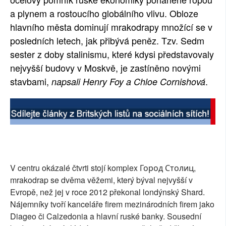
a plynem a rostoucího globálního vlivu. Obloze
SOCIÁLNÍ SÍTĚ
hlavního města dominují mrakodrapy množící se v
RUBRIKY
posledních letech, jak přibývá peněz. Tzv. Sedm
sester z doby stalinismu, které kdysi představovaly
PLNÁ VERZE STRÁNEK
nejvyšší budovy v Moskvě, je zastíněno novými
stavbami,
.
napsali Henry Foy a Chloe Cornishová
V centru okázalé čtvrti stojí komplex Город Столиц,
mrakodrap se dvěma věžemi, který býval nejvyšší v
Evropě, než jej v roce 2012 překonal londýnský Shard.
Nájemníky tvoří kanceláře firem mezinárodních firem jako
Diageo či Calzedonia a hlavní ruské banky. Sousední