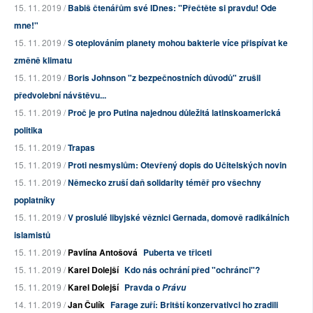
15. 11. 2019 /
Babiš čtenářům své IDnes: "Přečtěte si pravdu! Ode
mne!"
15. 11. 2019 /
S oteplováním planety mohou bakterie více přispívat ke
změně klimatu
15. 11. 2019 /
Boris Johnson "z bezpečnostních důvodů" zrušil
předvolební návštěvu...
15. 11. 2019 /
Proč je pro Putina najednou důležitá latinskoamerická
politika
15. 11. 2019 /
Trapas
15. 11. 2019 /
Proti nesmyslům: Otevřený dopis do Učitelských novin
15. 11. 2019 /
Německo zruší daň solidarity téměř pro všechny
poplatníky
15. 11. 2019 /
V proslulé libyjské věznici Gernada, domově radikálních
islamistů
15. 11. 2019 /
Pavlína Antošová
Puberta ve třiceti
15. 11. 2019 /
Karel Dolejší
Kdo nás ochrání před "ochránci"?
15. 11. 2019 /
Karel Dolejší
Pravda o
Právu
14. 11. 2019 /
Jan Čulík
Farage zuří: Britští konzervativci ho zradili