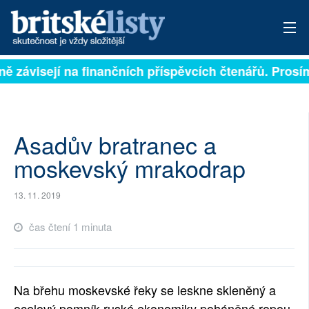
 plně závisejí na finančních příspěvcích čtenářů. Pros
PŘIHLÁSIT
AKTUÁLNÍ VYDÁNÍ
ARCHIV
Asadův bratranec a
moskevský mrakodrap
ROZHOVORY
13. 11. 2019
TÉMATA
čas čtení 1 minuta
NEJČTENĚJŠÍ ZA 7 DNÍ
AUTOŘI
Na břehu moskevské řeky se leskne skleněný a
PŘÍSPĚVKY NA PROVOZ
ocelový pomník ruské ekonomiky poháněné ropou