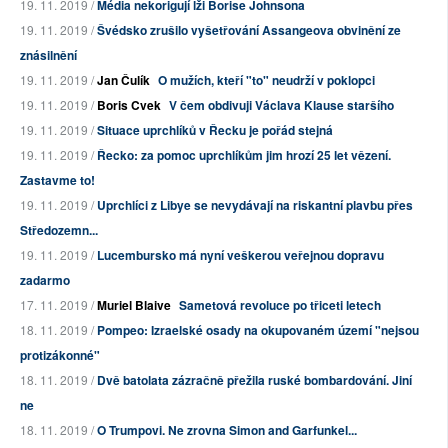
19. 11. 2019 /
Média nekorigují lži Borise Johnsona
19. 11. 2019 /
Švédsko zrušilo vyšetřování Assangeova obvinění ze
znásilnění
19. 11. 2019 /
Jan Čulík
O mužích, kteří "to" neudrží v poklopci
19. 11. 2019 /
Boris Cvek
V čem obdivuji Václava Klause staršího
19. 11. 2019 /
Situace uprchlíků v Řecku je pořád stejná
19. 11. 2019 /
Řecko: za pomoc uprchlíkům jim hrozí 25 let vězení.
Zastavme to!
19. 11. 2019 /
Uprchlíci z Libye se nevydávají na riskantní plavbu přes
Středozemn...
19. 11. 2019 /
Lucembursko má nyní veškerou veřejnou dopravu
zadarmo
17. 11. 2019 /
Muriel Blaive
Sametová revoluce po třiceti letech
18. 11. 2019 /
Pompeo: Izraelské osady na okupovaném území "nejsou
protizákonné"
18. 11. 2019 /
Dvě batolata zázračně přežila ruské bombardování. Jiní
ne
18. 11. 2019 /
O Trumpovi. Ne zrovna Simon and Garfunkel...