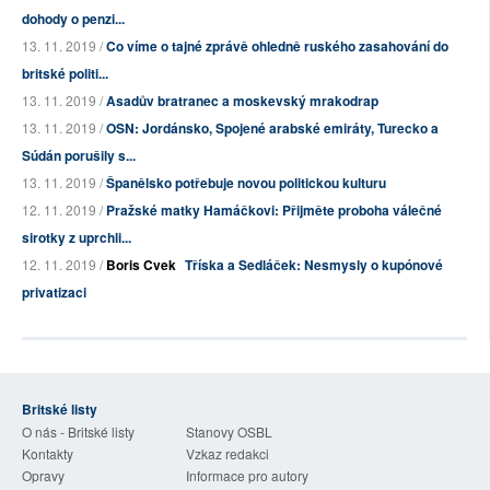
dohody o penzi...
13. 11. 2019 /
Co víme o tajné zprávě ohledně ruského zasahování do
britské politi...
13. 11. 2019 /
Asadův bratranec a moskevský mrakodrap
13. 11. 2019 /
OSN: Jordánsko, Spojené arabské emiráty, Turecko a
Súdán porušily s...
13. 11. 2019 /
Španělsko potřebuje novou politickou kulturu
12. 11. 2019 /
Pražské matky Hamáčkovi: Přijměte proboha válečné
sirotky z uprchli...
12. 11. 2019 /
Boris Cvek
Tříska a Sedláček: Nesmysly o kupónové
privatizaci
Britské listy
O nás - Britské listy
Stanovy OSBL
Kontakty
Vzkaz redakci
Opravy
Informace pro autory