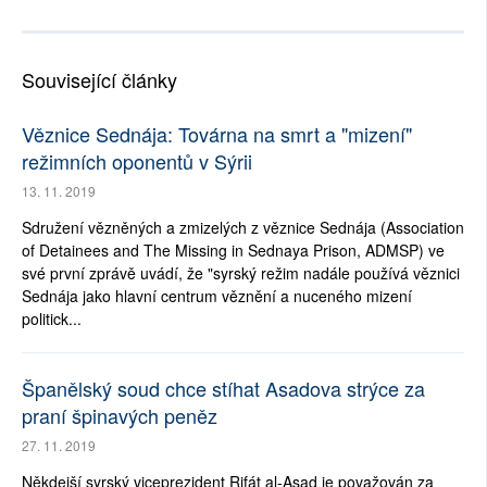
Související články
Věznice Sednája: Továrna na smrt a "mizení"
režimních oponentů v Sýrii
13. 11. 2019
Sdružení vězněných a zmizelých z věznice Sednája (Association
of Detainees and The Missing in Sednaya Prison, ADMSP) ve
své první zprávě uvádí, že "syrský režim nadále používá věznici
Sednája jako hlavní centrum věznění a nuceného mizení
politick...
Španělský soud chce stíhat Asadova strýce za
praní špinavých peněz
27. 11. 2019
Někdejší syrský viceprezident Rifát al-Asad je považován za