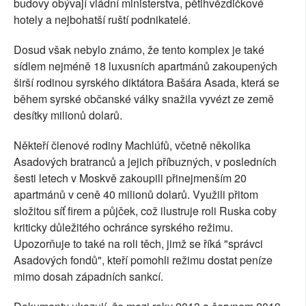
budovy obývají vládní ministerstva, pětihvězdičkové
hotely a nejbohatší ruští podnikatelé.
Dosud však nebylo známo, že tento komplex je také
sídlem nejméně 18 luxusních apartmánů zakoupených
širší rodinou syrského diktátora Bašára Asada, která se
během syrské občanské války snažila vyvézt ze země
desítky milionů dolarů.
Někteří členové rodiny Machlúfů, včetně několika
Asadových bratranců a jejich příbuzných, v posledních
šesti letech v Moskvě zakoupili přinejmenším 20
apartmánů v ceně 40 milionů dolarů. Využili přitom
složitou síť firem a půjček, což ilustruje roli Ruska coby
kriticky důležitého ochránce syrského režimu.
Upozorňuje to také na roli těch, jimž se říká "správci
Asadových fondů", kteří pomohli režimu dostat peníze
mimo dosah západních sankcí.