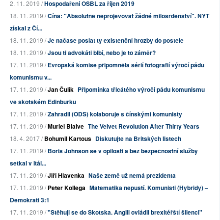
2. 11. 2019 /
Hospodaření OSBL za říjen 2019
18. 11. 2019 /
Čína: "Absolutně neprojevovat žádné milosrdenství". NYT
získal z Čí...
18. 11. 2019 /
Je načase poslat ty existenční hrozby do postele
18. 11. 2019 /
Jsou ti advokáti blbí, nebo je to záměr?
17. 11. 2019 /
Evropská komise připomněla sérií fotografií výročí pádu
komunismu v...
17. 11. 2019 /
Jan Čulík
Připomínka třicátého výročí pádu komunismu
ve skotském Edinburku
17. 11. 2019 /
Zahradil (ODS) kolaboruje s čínskými komunisty
17. 11. 2019 /
Muriel Blaive
The Velvet Revolution After Thirty Years
18. 4. 2017 /
Bohumil Kartous
Diskutujte na Britských listech
17. 11. 2019 /
Boris Johnson se v opilosti a bez bezpečnostní služby
setkal v Itál...
17. 11. 2019 /
Jiří Hlavenka
Naše země už nemá prezidenta
17. 11. 2019 /
Peter Kollega
Matematika nepustí. Komunisti (Hybridy) –
Demokrati 3:1
17. 11. 2019 /
"Stěhuji se do Skotska. Anglii ovládli brexitéřští šilenci"