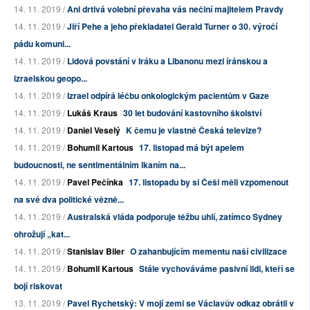
14. 11. 2019 /
Ani drtivá volební převaha vás nečiní majitelem Pravdy
14. 11. 2019 /
Jiří Pehe a jeho překladatel Gerald Turner o 30. výročí
pádu komuni...
14. 11. 2019 /
Lidová povstání v Iráku a Libanonu mezi íránskou a
izraelskou geopo...
14. 11. 2019 /
Izrael odpírá léčbu onkologickým pacientům v Gaze
14. 11. 2019 /
Lukáš Kraus
30 let budování kastovního školství
14. 11. 2019 /
Daniel Veselý
K čemu je vlastně Česká televize?
14. 11. 2019 /
Bohumil Kartous
17. listopad má být apelem
budoucnosti, ne sentimentálním lkaním na...
14. 11. 2019 /
Pavel Pečínka
17. listopadu by si Češi měli vzpomenout
na své dva politické vězně...
14. 11. 2019 /
Australská vláda podporuje těžbu uhlí, zatímco Sydney
ohrožují „kat...
14. 11. 2019 /
Stanislav Biler
O zahanbujícím mementu naší civilizace
14. 11. 2019 /
Bohumil Kartous
Stále vychováváme pasivní lidi, kteří se
bojí riskovat
13. 11. 2019 /
Pavel Rychetský: V mojí zemi se Václavův odkaz obrátil v