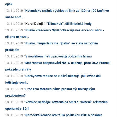
opak
13. 11. 2019 /
Holandsko snižuje rychlostní limit ze 130 na 100 km/h ve
snaze sníž...
13. 11. 2019 /
Karel Dolejší
"Klimakult", čili Eristické hody
13. 11. 2019 /
Ruské vraždění v Sýrii pokračuje neztenčenou silou -
nikoho to neza...
13. 11. 2019 /
Rusko: "Imperiální matrjoška" se stala národním
prokletím
13. 11. 2019 /
V soulském metru provozují podzemní farmu
13. 11. 2019 /
Macronovo odepisování NATO ukazuje, proč USA Francii
pokaždé přehrály
13. 11. 2019 /
Corbynova reakce na Bolívíi ukazuje, jak levice dál
fetišizuje soci...
13. 11. 2019 /
Proč Evo Morales náhle přestal být bolivijským
prezidentem?
13. 11. 2019 /
Věznice Sednája: Továrna na smrt a "mizení" režimních
oponentů v Sýrii
13. 11. 2019 /
Německá koalice odvrátila politickou krizi a dosáhla