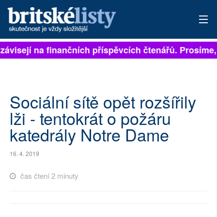
závisejí na finančních příspěvcích čtenářů. Prosíme, 
PŘIHLÁSIT
AKTUÁLNÍ VYDÁNÍ
ARCHIV
Sociální sítě opět rozšířily
lži - tentokrát o požáru
ROZHOVORY
katedrály Notre Dame
TÉMATA
16. 4. 2019
NEJČTENĚJŠÍ ZA 7 DNÍ
čas čtení 2 minuty
AUTOŘI
PŘÍSPĚVKY NA PROVOZ