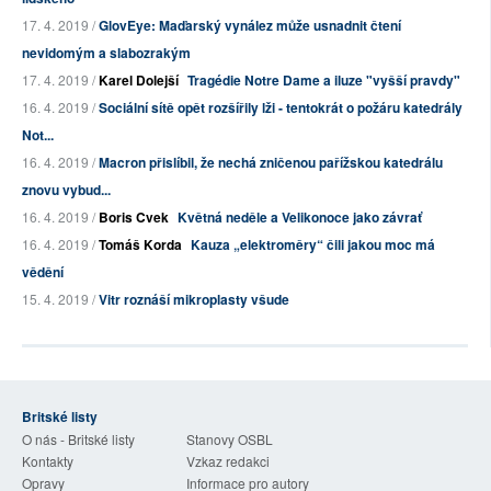
17. 4. 2019 /
GlovEye: Maďarský vynález může usnadnit čtení
nevidomým a slabozrakým
17. 4. 2019 /
Karel Dolejší
Tragédie Notre Dame a iluze "vyšší pravdy"
16. 4. 2019 /
Sociální sítě opět rozšířily lži - tentokrát o požáru katedrály
Not...
16. 4. 2019 /
Macron přislíbil, že nechá zničenou pařížskou katedrálu
znovu vybud...
16. 4. 2019 /
Boris Cvek
Květná neděle a Velikonoce jako závrať
16. 4. 2019 /
Tomáš Korda
Kauza „elektroměry“ čili jakou moc má
vědění
15. 4. 2019 /
Vitr roznáší mikroplasty všude
Britské listy
O nás - Britské listy
Stanovy OSBL
Kontakty
Vzkaz redakci
Opravy
Informace pro autory