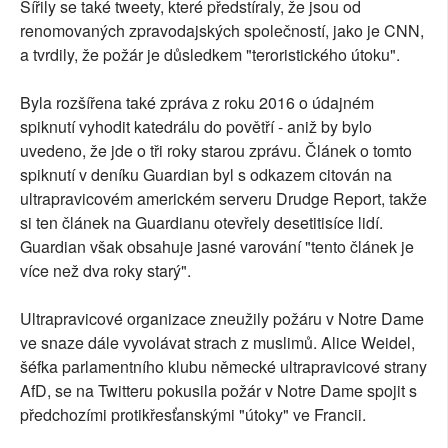
Šířily se také tweety, které předstíraly, že jsou od
renomovaných zpravodajských společností, jako je CNN,
a tvrdily, že požár je důsledkem "teroristického útoku".
Byla rozšířena také zpráva z roku 2016 o údajném
spiknutí vyhodit katedrálu do povětří - aniž by bylo
uvedeno, že jde o tři roky starou zprávu. Článek o tomto
spiknutí v deníku Guardian byl s odkazem citován na
ultrapravicovém americkém serveru Drudge Report, takže
si ten článek na Guardianu otevřely desetitisíce lidí.
Guardian však obsahuje jasné varování "tento článek je
více než dva roky starý".
Ultrapravicové organizace zneužily požáru v Notre Dame
ve snaze dále vyvolávat strach z muslimů. Alice Weidel,
šéfka parlamentního klubu německé ultrapravicové strany
AfD, se na Twitteru pokusila požár v Notre Dame spojit s
předchozími protikřesťanskými "útoky" ve Francii.