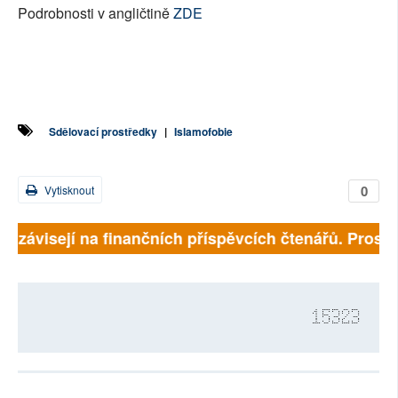
Podrobnosti v angličtině
ZDE
Sdělovací prostředky
|
Islamofobie
0
Vytisknout
ně závisejí na finančních příspěvcích čtenářů. Prosíme
15323