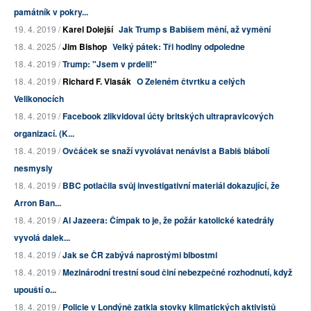
památník v pokry...
19. 4. 2019 /
Karel Dolejší
Jak Trump s Babišem mění, až vymění
18. 4. 2025 /
Jim Bishop
Velký pátek: Tři hodiny odpoledne
18. 4. 2019 /
Trump: "Jsem v prdeli!"
18. 4. 2019 /
Richard F. Vlasák
O Zeleném čtvrtku a celých
Velikonocích
18. 4. 2019 /
Facebook zlikvidoval účty britských ultrapravicových
organizací. (K...
18. 4. 2019 /
Ovčáček se snaží vyvolávat nenávist a Babiš blábolí
nesmysly
18. 4. 2019 /
BBC potlačila svůj investigativní materiál dokazující, že
Arron Ban...
18. 4. 2019 /
Al Jazeera: Čímpak to je, že požár katolické katedrály
vyvolá dalek...
18. 4. 2019 /
Jak se ČR zabývá naprostými blbostmi
18. 4. 2019 /
Mezinárodní trestní soud činí nebezpečné rozhodnutí, když
upouští o...
18. 4. 2019 /
Policie v Londýně zatkla stovky klimatických aktivistů