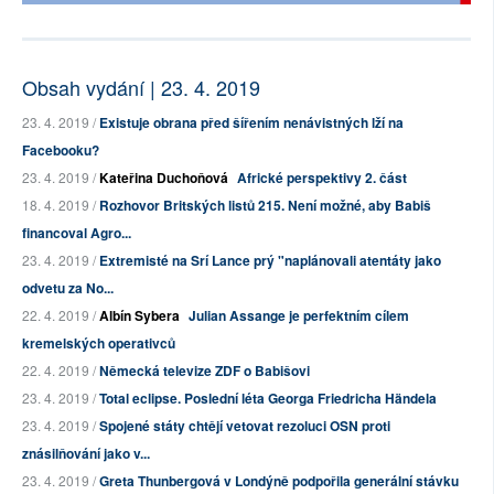
Obsah vydání | 23. 4. 2019
23. 4. 2019 /
Existuje obrana před šířením nenávistných lží na
Facebooku?
23. 4. 2019 /
Kateřina Duchoňová
Africké perspektivy 2. část
18. 4. 2019 /
Rozhovor Britských listů 215. Není možné, aby Babiš
financoval Agro...
23. 4. 2019 /
Extremisté na Srí Lance prý "naplánovali atentáty jako
odvetu za No...
22. 4. 2019 /
Albín Sybera
Julian Assange je perfektním cílem
kremelských operativců
22. 4. 2019 /
Německá televize ZDF o Babišovi
23. 4. 2019 /
Total eclipse. Poslední léta Georga Friedricha Händela
23. 4. 2019 /
Spojené státy chtějí vetovat rezoluci OSN proti
znásilňování jako v...
23. 4. 2019 /
Greta Thunbergová v Londýně podpořila generální stávku