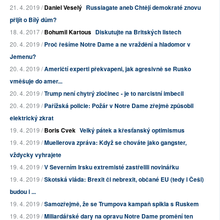
21. 4. 2019 /
Daniel Veselý
Russiagate aneb Chtějí demokraté znovu
přijít o Bílý dům?
18. 4. 2017 /
Bohumil Kartous
Diskutujte na Britských listech
20. 4. 2019 /
Proč řešíme Notre Dame a ne vraždění a hladomor v
Jemenu?
20. 4. 2019 /
Američtí experti překvapeni, jak agresivně se Rusko
vměšuje do amer...
20. 4. 2019 /
Trump není chytrý zločinec - je to narcistní imbecil
20. 4. 2019 /
Pařížská policie: Požár v Notre Dame zřejmě způsobil
elektrický zkrat
19. 4. 2019 /
Boris Cvek
Velký pátek a křesťanský optimismus
19. 4. 2019 /
Muellerova zpráva: Když se chováte jako gangster,
vždycky vyhrajete
19. 4. 2019 /
V Severním Irsku extremisté zastřelili novinářku
19. 4. 2019 /
Skotská vláda: Brexit či nebrexit, občané EU (tedy i Češi)
budou i ...
19. 4. 2019 /
Samozřejmě, že se Trumpova kampaň spikla s Ruskem
19. 4. 2019 /
Miliardářské dary na opravu Notre Dame promění ten