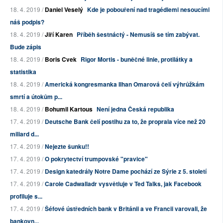
18. 4. 2019 /
Daniel Veselý
Kde je pobouření nad tragédiemi nesoucími
náš podpis?
18. 4. 2019 /
Jiří Karen
Příběh šestnáctý - Nemusíš se tím zabývat.
Bude zápis
18. 4. 2019 /
Boris Cvek
Rigor Mortis - buněčné linie, protilátky a
statistika
18. 4. 2019 /
Americká kongresmanka Ilhan Omarová čelí výhrůžkám
smrtí a útokům p...
18. 4. 2019 /
Bohumil Kartous
Není jedna Česká republika
17. 4. 2019 /
Deutsche Bank čelí postihu za to, že proprala více než 20
miliard d...
17. 4. 2019 /
Nejezte šunku!!
17. 4. 2019 /
O pokrytectví trumpovské "pravice"
17. 4. 2019 /
Design katedrály Notre Dame pochází ze Sýrie z 5. století
17. 4. 2019 /
Carole Cadwalladr vysvětluje v Ted Talks, jak Facebook
profiluje s...
17. 4. 2019 /
Šéfové ústředních bank v Británii a ve Francii varovali, že
bankovn...