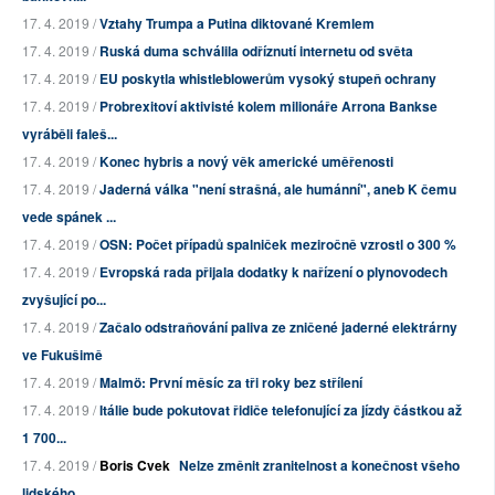
17. 4. 2019 /
Vztahy Trumpa a Putina diktované Kremlem
17. 4. 2019 /
Ruská duma schválila odříznutí internetu od světa
17. 4. 2019 /
EU poskytla whistleblowerům vysoký stupeň ochrany
17. 4. 2019 /
Probrexitoví aktivisté kolem milionáře Arrona Bankse
vyráběli faleš...
17. 4. 2019 /
Konec hybris a nový věk americké uměřenosti
17. 4. 2019 /
Jaderná válka "není strašná, ale humánní", aneb K čemu
vede spánek ...
17. 4. 2019 /
OSN: Počet případů spalniček meziročně vzrostl o 300 %
17. 4. 2019 /
Evropská rada přijala dodatky k nařízení o plynovodech
zvyšující po...
17. 4. 2019 /
Začalo odstraňování paliva ze zničené jaderné elektrárny
ve Fukušimě
17. 4. 2019 /
Malmö: První měsíc za tři roky bez střílení
17. 4. 2019 /
Itálie bude pokutovat řidiče telefonující za jízdy částkou až
1 700...
17. 4. 2019 /
Boris Cvek
Nelze změnit zranitelnost a konečnost všeho
lidského