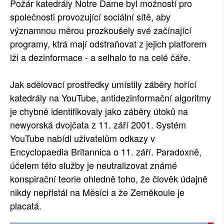
Požár katedrály Notre Dame byl možností pro
SOCIÁLNÍ SÍTĚ
společnosti provozující sociální sítě, aby
významnou měrou prozkoušely své začínající
RUBRIKY
programy, ktrá mají odstraňovat z jejich platforem
lži a dezinformace - a selhalo to na celé čáře.
PLNÁ VERZE STRÁNEK
Jak sdělovací prostředky umístily záběry hořící
katedrály na YouTube, antidezinformační algoritmy
je chybně identifikovaly jako záběry útoků na
newyorská dvojčata z 11. září 2001. Systém
YouTube nabídl uživatelům odkazy v
Encyclopaedia Britannica o 11. září. Paradoxně,
účelem této služby je neutralizovat známé
konspirační teorie ohledně toho, že člověk údajně
nikdy nepřistál na Měsíci a že Zeměkoule je
placatá.