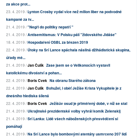
za akce prot...
23. 4. 2019 /
Lynton Crosby vydal více než milion liber na podvodné
kampaně za tv...
21. 4. 2019 /
"Negři do politiky nepatří "
21. 4. 2019 /
Antisemitismus: V Polsku pálí "židovského Jidáše"
18. 4. 2019 /
Hospodaření OSBL za březen 2019
22. 4. 2019 /
Útoky na Srí Lance spáchala násilná džihádistická skupina,
úřady mě...
21. 4. 2019 /
Jan Čulík
Zase jsem se o Velikonocích vystavil
katolickému divošství a pohan...
22. 4. 2019 /
Boris Cvek
Na obranu Starého zákona
22. 4. 2019 /
Jan Čulík
Bohužel, i oběť Ježíše Krista Vykupitele je z
dnešního hlediska šílená
22. 4. 2019 /
Boris Cvek
Ježíšův osud je přiměřený době, v níž se stal
21. 4. 2019 /
Ukrajinské prezidentské volby vyhrál komik Zelenskij
21. 4. 2019 /
Srí Lanka: Lidé všech náboženských přesvědčení si
pomáhají
21. 4. 2019 /
Na Srí Lance bylo bombovými atentáty usmrceno 207 lidí