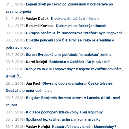
31. 5. 2018 /
Lepení dírek po červotoči plastelínou v lodi děravé po
zásahu torpéda
31. 5. 2018 /
Václav Dušek
K dokonalému štěstí milimetr
18. 4. 2017 /
Bohumil Kartous
Diskutujte na Britských listech
30. 5. 2018 /
Ukrajina oznámila, že Babčenkova "vražda" byla fingovaná
30. 5. 2018 /
Důležité poučení i pro ČR: Proč se irské referendum o
potratech nep...
30. 5. 2018 /
Soros: Evropská unie potřebuje "drastickou" změnu
30. 5. 2018 /
Karel Dolejší
Babčenko a Ovčáček: Co je odvaha?
30. 5. 2018 /
Kdo je za to v ČR odpovědný? V Kyjevě zavraždili novináře,
jemuž Č...
29. 5. 2018 /
Jan Paul
Otevřený dopis dramaturgii České televize:
Nedáváte prostor oběma s...
30. 5. 2018 /
Belgičan Benjamin Herman usmrtil v Lutychu tři lidi - neví
se, zda ...
30. 5. 2018 /
K otázce pochopení lidské volby a její legitimity
30. 5. 2018 /
Spolknout lež kvůli strachu z imaginární války
30. 5. 2018 /
Václav Hořejší
Katastrofální stav dnešní biomedicíny?