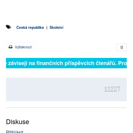
Česká republika
|
Školství
0
Vytisknout
lně závisejí na finančních příspěvcích čtenářů. Prosím
12227
Diskuse
Přihlásit