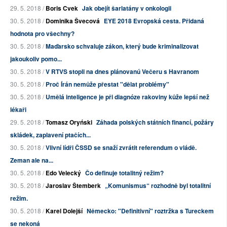
29. 5. 2018 /
Boris Cvek
Jak obejít šarlatány v onkologii
30. 5. 2018 /
Dominika Švecová
EYE 2018 Evropská cesta. Přidaná
hodnota pro všechny?
30. 5. 2018 /
Maďarsko schvaluje zákon, který bude kriminalizovat
jakoukoliv pomo...
30. 5. 2018 /
V RTVS stopli na dnes plánovanú Večeru s Havranom
30. 5. 2018 /
Proč Írán nemůže přestat "dělat problémy"
30. 5. 2018 /
Umělá inteligence je při diagnóze rakoviny kůže lepší než
lékaři
29. 5. 2018 /
Tomasz Oryński
Záhada polských státních financí, požáry
skládek, zaplavení ptačích...
30. 5. 2018 /
Vlivní lídři ČSSD se snaží zvrátit referendum o vládě.
Zeman ale na...
30. 5. 2018 /
Edo Velecký
Čo definuje totalitný režim?
30. 5. 2018 /
Jaroslav Štemberk
„Komunismus“ rozhodně byl totalitní
režim.
30. 5. 2018 /
Karel Dolejší
Německo: "Definitivní" roztržka s Tureckem
se nekoná