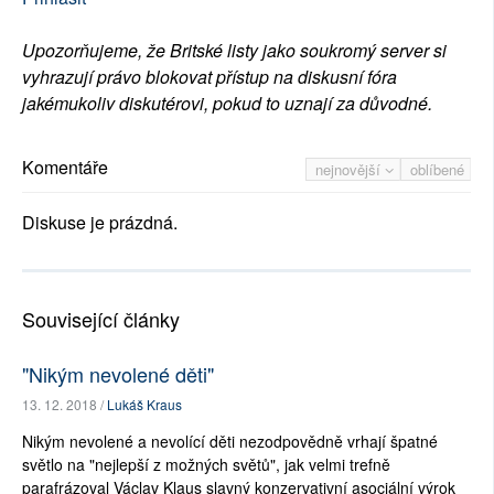
Upozorňujeme, že Britské listy jako soukromý server si
vyhrazují právo blokovat přístup na diskusní fóra
jakémukoliv diskutérovi, pokud to uznají za důvodné.
Komentáře
nejnovější
oblíbené
Diskuse je prázdná.
Související články
"Nikým nevolené děti"
13. 12. 2018 /
Lukáš Kraus
Nikým nevolené a nevolící děti nezodpovědně vrhají špatné
světlo na "nejlepší z možných světů", jak velmi trefně
parafrázoval Václav Klaus slavný konzervativní asociální výrok