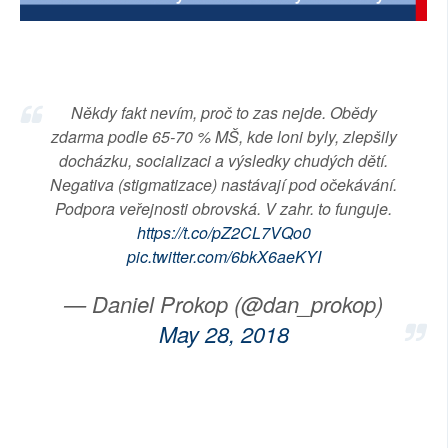
SOCIÁLNÍ SÍTĚ
RUBRIKY
Někdy fakt nevím, proč to zas nejde. Obědy
PLNÁ VERZE STRÁNEK
zdarma podle 65-70 % MŠ, kde loni byly, zlepšily
docházku, socializaci a výsledky chudých dětí.
Negativa (stigmatizace) nastávají pod očekávání.
Podpora veřejnosti obrovská. V zahr. to funguje.
https://t.co/pZ2CL7VQo0
pic.twitter.com/6bkX6aeKYI
— Daniel Prokop (@dan_prokop)
May 28, 2018