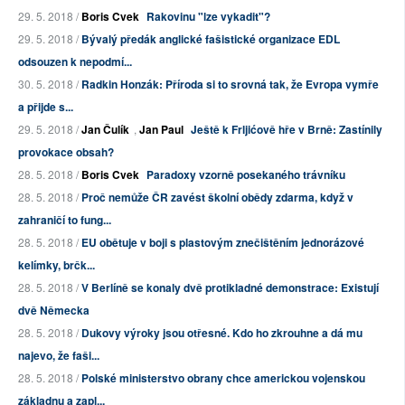
29. 5. 2018 /
Boris Cvek
Rakovinu "lze vykadit"?
29. 5. 2018 /
Bývalý předák anglické fašistické organizace EDL
odsouzen k nepodmí...
30. 5. 2018 /
Radkin Honzák: Příroda si to srovná tak, že Evropa vymře
a přijde s...
29. 5. 2018 /
Jan Čulík
,
Jan Paul
Ještě k Frljićově hře v Brně: Zastínily
provokace obsah?
28. 5. 2018 /
Boris Cvek
Paradoxy vzorně posekaného trávníku
28. 5. 2018 /
Proč nemůže ČR zavést školní obědy zdarma, když v
zahraničí to fung...
28. 5. 2018 /
EU obětuje v boji s plastovým znečištěním jednorázové
kelímky, brčk...
28. 5. 2018 /
V Berlíně se konaly dvě protikladné demonstrace: Existují
dvě Německa
28. 5. 2018 /
Dukovy výroky jsou otřesné. Kdo ho zkrouhne a dá mu
najevo, že faši...
28. 5. 2018 /
Polské ministerstvo obrany chce americkou vojenskou
základnu a zapl...