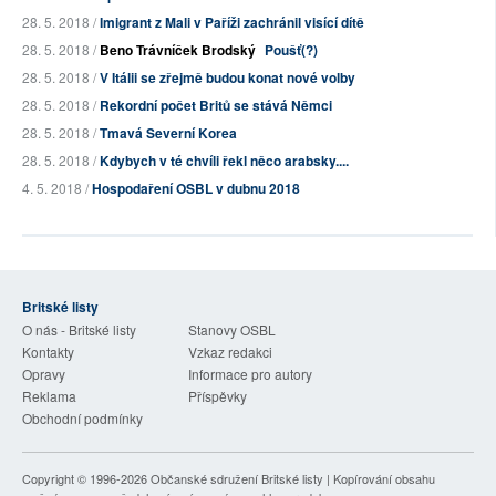
28. 5. 2018 /
Imigrant z Mali v Paříži zachránil visící dítě
28. 5. 2018 /
Beno Trávníček Brodský
Poušť(?)
28. 5. 2018 /
V Itálii se zřejmě budou konat nové volby
28. 5. 2018 /
Rekordní počet Britů se stává Němci
28. 5. 2018 /
Tmavá Severní Korea
28. 5. 2018 /
Kdybych v té chvíli řekl něco arabsky....
4. 5. 2018 /
Hospodaření OSBL v dubnu 2018
Britské listy
O nás - Britské listy
Stanovy OSBL
Kontakty
Vzkaz redakci
Opravy
Informace pro autory
Reklama
Příspěvky
Obchodní podmínky
Copyright © 1996-2026
Občanské sdružení Britské listy
| Kopírování obsahu