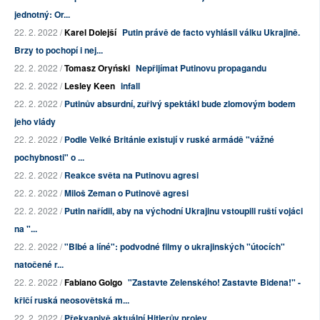
jednotný: Or...
22. 2. 2022 /
Karel Dolejší
Putin právě de facto vyhlásil válku Ukrajině.
Brzy to pochopí i nej...
22. 2. 2022 /
Tomasz Oryński
Nepřijímat Putinovu propagandu
22. 2. 2022 /
Lesley Keen
infall
22. 2. 2022 /
Putinův absurdní, zuřivý spektákl bude zlomovým bodem
jeho vlády
22. 2. 2022 /
Podle Velké Británie existují v ruské armádě "vážné
pochybnosti" o ...
22. 2. 2022 /
Reakce světa na Putinovu agresi
22. 2. 2022 /
Miloš Zeman o Putinově agresi
22. 2. 2022 /
Putin nařídil, aby na východní Ukrajinu vstoupili ruští vojáci
na "...
22. 2. 2022 /
"Blbé a líné": podvodné filmy o ukrajinských "útocích"
natočené r...
22. 2. 2022 /
Fabiano Golgo
"Zastavte Zelenského! Zastavte Bidena!" -
křičí ruská neosovětská m...
22. 2. 2022 /
Překvapivě aktuální Hitlerův projev