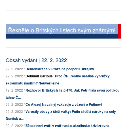
Obsah vydání | 22. 2. 2022
22. 2. 2022 /
Demonstrace v Praze na podporu Ukrajiny
22. 2. 2022 /
Bohumil Kartous
Proč ČR trestně nestíhá výhrůžky
extremistů násilím? Neuvěřitelné
19. 2. 2022 /
Rozhovor Britských listů 470. Jak Petr Fiala svou politikou
táhne Č...
22. 2. 2022 /
Co Alexej Navalnyj vzkazuje z vězení o Putinovi
22. 2. 2022 /
Vzrostly obavy z šírší války: Putin si dělá nároky na celý
Doněck a...
22. 2. 2022 /
Západ není tváří v tvář rusko-ukrajinské krizi zrovna