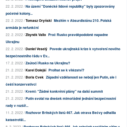
22. 2. 2022 /
Na území "Doněcké lidové republiky" byly zpozorovány
početné kolony...
22. 2. 2022 /
Tomasz Oryński
Mezitím v Absurdistánu 210. Polská
armáda je nefunkční
22. 2. 2022 /
Zbyněk Vallo
Proč Rusko pravděpodobně napadne
Ukrajinu
22. 2. 2022 /
Daniel Veselý
Povede ukrajinská krize k vytvoření nového
bezpečnostního řádu v Ev...
17. 2. 2022 /
Zaútočí Rusko na Ukrajinu?
21. 2. 2022 /
Karel Dolejší
Prolhat se k vítězství?
21. 2. 2022 /
Boris Cvek
Západní vzdělanosti se nebojí jen Putin, ale i
čeští konzervativci
21. 2. 2022 /
Kreml: "Žádné konkrétní plány" na další summit
21. 2. 2022 /
Putin svolal na dnešek mimořádné jednání bezpečnostní
rady v rozšíř...
11. 2. 2022 /
Rozhovor Britských listů 467. Jak otrava Bečvy odhalila
katastrofál...
8. 2. 2022 /
Rozhovor Britských listů 466. Jak zabránit sociálním sítím v