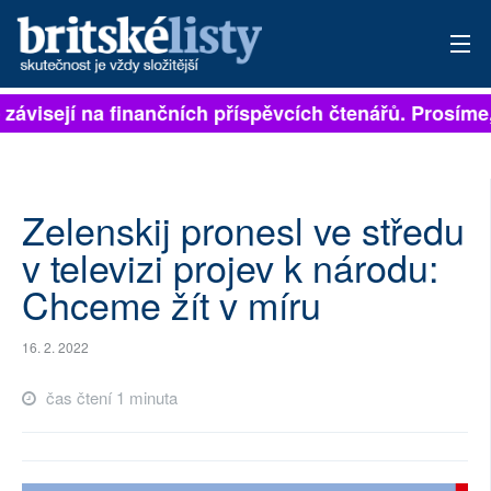
 závisejí na finančních příspěvcích čtenářů. Prosíme, 
PŘIHLÁSIT
AKTUÁLNÍ VYDÁNÍ
ARCHIV
Zelenskij pronesl ve středu
v televizi projev k národu:
ROZHOVORY
Chceme žít v míru
TÉMATA
16. 2. 2022
NEJČTENĚJŠÍ ZA 7 DNÍ
čas čtení 1 minuta
AUTOŘI
PŘÍSPĚVKY NA PROVOZ