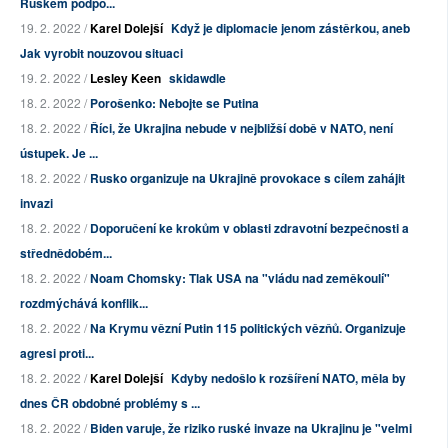
Ruskem podpo...
19. 2. 2022 /
Karel Dolejší
Když je diplomacie jenom zástěrkou, aneb
Jak vyrobit nouzovou situaci
19. 2. 2022 /
Lesley Keen
skidawdle
18. 2. 2022 /
Porošenko: Nebojte se Putina
18. 2. 2022 /
Říci, že Ukrajina nebude v nejbližší době v NATO, není
ústupek. Je ...
18. 2. 2022 /
Rusko organizuje na Ukrajině provokace s cílem zahájit
invazi
18. 2. 2022 /
Doporučení ke krokům v oblasti zdravotní bezpečnosti a
střednědobém...
18. 2. 2022 /
Noam Chomsky: Tlak USA na "vládu nad zeměkoulí"
rozdmýchává konflik...
18. 2. 2022 /
Na Krymu vězní Putin 115 politických vězňů. Organizuje
agresi proti...
18. 2. 2022 /
Karel Dolejší
Kdyby nedošlo k rozšíření NATO, měla by
dnes ČR obdobné problémy s ...
18. 2. 2022 /
Biden varuje, že riziko ruské invaze na Ukrajinu je "velmi