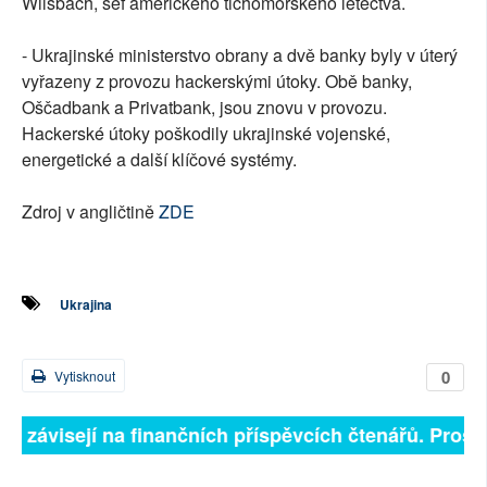
Wilsbach, šéf amerického tichomořského letectva.
- Ukrajinské ministerstvo obrany a dvě banky byly v úterý
vyřazeny z provozu hackerskými útoky. Obě banky,
Oščadbank a Privatbank, jsou znovu v provozu.
Hackerské útoky poškodily ukrajinské vojenské,
energetické a další klíčové systémy.
Zdroj v angličtině
ZDE
Ukrajina
0
Vytisknout
lně závisejí na finančních příspěvcích čtenářů. Prosím