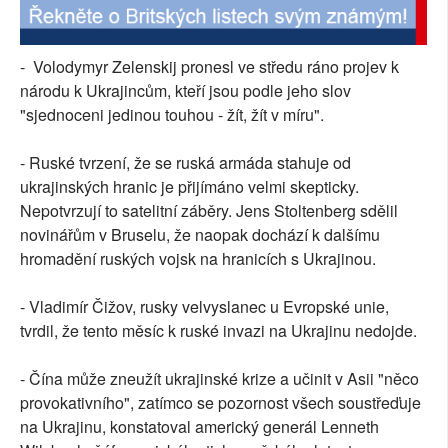
SOCIÁLNÍ SÍTĚ
- Volodymyr Zelenskij pronesl ve středu ráno projev k
RUBRIKY
národu k Ukrajincům, kteří jsou podle jeho slov
"sjednoceni jedinou touhou - žít, žít v míru".
PLNÁ VERZE STRÁNEK
- Ruské tvrzení, že se ruská armáda stahuje od
ukrajinských hranic je přijímáno velmi skepticky.
Nepotvrzují to satelitní záběry. Jens Stoltenberg sdělil
novinářům v Bruselu, že naopak dochází k dalšímu
hromadění ruských vojsk na hranicích s Ukrajinou.
- Vladimír Čižov, rusky velvyslanec u Evropské unie,
tvrdil, že tento měsíc k ruské invazi na Ukrajinu nedojde.
- Čína může zneužít ukrajinské krize a učinit v Asii "něco
provokativního", zatímco se pozornost všech soustřeďuje
na Ukrajinu, konstatoval americký generál Lenneth