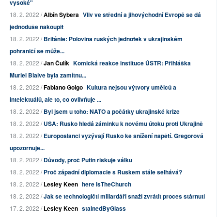
vysoké"
18. 2. 2022 /
Albín Sybera
Vliv ve střední a jihovýchodní Evropě se dá
jednoduše nakoupit
18. 2. 2022 /
Británie: Polovina ruských jednotek v ukrajinském
pohraničí se může...
18. 2. 2022 /
Jan Čulík
Komická reakce instituce ÚSTR: Přihláška
Muriel Blaive byla zamítnu...
18. 2. 2022 /
Fabiano Golgo
Kultura nejsou výtvory umělců a
intelektuálů, ale to, co ovlivňuje ...
18. 2. 2022 /
Byl jsem u toho: NATO a počátky ukrajinské krize
18. 2. 2022 /
USA: Rusko hledá záminku k novému útoku proti Ukrajině
18. 2. 2022 /
Europoslanci vyzývají Rusko ke snížení napětí. Gregorová
upozorňuje...
18. 2. 2022 /
Důvody, proč Putin riskuje válku
18. 2. 2022 /
Proč západní diplomacie s Ruskem stále selhává?
18. 2. 2022 /
Lesley Keen
here IsTheChurch
18. 2. 2022 /
Jak se technologičtí miliardáři snaží zvrátit proces stárnutí
17. 2. 2022 /
Lesley Keen
stainedByGlass