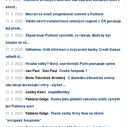
šíření...
21. 2. 2022 /
Macron se snaží zorganizovat summit s Putinem
21. 2. 2022 /
Vládní návrh transformace uhelných regionů v ČR porušuje
její předv...
21. 2. 2022 /
Západ musí Putinovi vysvětlit, co riskuje. Mohl by být
souzen za vá...
21. 2. 2022 /
Odhaleno: Únik informací z švýcarské banky Credit Suisse
odhalil zl...
21. 2. 2022 /
Hrozba války? Nový, asertivnější Putin postupuje vpřed
21. 2. 2022 /
Jan Paul
,
Dan Paul
Česká hospoda 7
21. 2. 2022 /
Beno Trávníček Brodský
V důsledku klimatické změny
nás bičují devastující větry - slyšeli ...
21. 2. 2022 /
Lesley Keen
mapaMonday
21. 2. 2022 /
Fabiano Golgo
Rusko jako globální rakovinu může vymýtit
jen Putinova smrt
21. 2. 2022 /
Fabiano Golgo
Těsné vazby firmy Ikea na ničení
"evropské Amazonie"