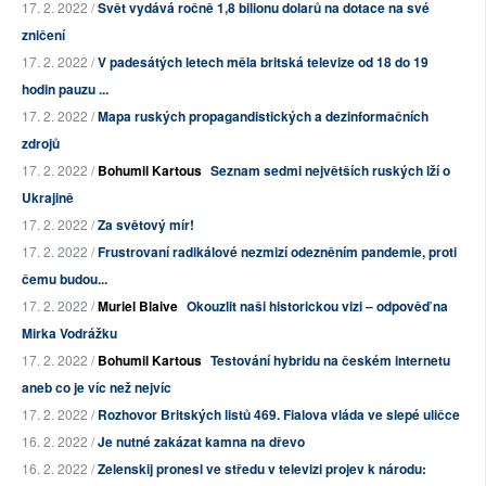
17. 2. 2022 /
Svět vydává ročně 1,8 bilionu dolarů na dotace na své
zničení
17. 2. 2022 /
V padesátých letech měla britská televize od 18 do 19
hodin pauzu ...
17. 2. 2022 /
Mapa ruských propagandistických a dezinformačních
zdrojů
17. 2. 2022 /
Bohumil Kartous
Seznam sedmi největších ruských lží o
Ukrajině
17. 2. 2022 /
Za světový mír!
17. 2. 2022 /
Frustrovaní radikálové nezmizí odezněním pandemie, proti
čemu budou...
17. 2. 2022 /
Muriel Blaive
Okouzlit naši historickou vizi – odpověď na
Mirka Vodrážku
17. 2. 2022 /
Bohumil Kartous
Testování hybridu na českém internetu
aneb co je víc než nejvíc
17. 2. 2022 /
Rozhovor Britských listů 469. Fialova vláda ve slepé uličce
16. 2. 2022 /
Je nutné zakázat kamna na dřevo
16. 2. 2022 /
Zelenskij pronesl ve středu v televizi projev k národu: