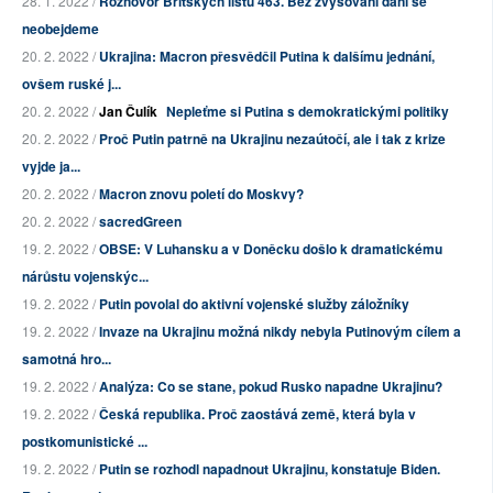
28. 1. 2022 /
Rozhovor Britských listů 463. Bez zvyšování daní se
neobejdeme
20. 2. 2022 /
Ukrajina: Macron přesvědčil Putina k dalšímu jednání,
ovšem ruské j...
20. 2. 2022 /
Jan Čulík
Nepleťme si Putina s demokratickými politiky
20. 2. 2022 /
Proč Putin patrně na Ukrajinu nezaútočí, ale i tak z krize
vyjde ja...
20. 2. 2022 /
Macron znovu poletí do Moskvy?
20. 2. 2022 /
sacredGreen
19. 2. 2022 /
OBSE: V Luhansku a v Doněcku došlo k dramatickému
nárůstu vojenskýc...
19. 2. 2022 /
Putin povolal do aktivní vojenské služby záložníky
19. 2. 2022 /
Invaze na Ukrajinu možná nikdy nebyla Putinovým cílem a
samotná hro...
19. 2. 2022 /
Analýza: Co se stane, pokud Rusko napadne Ukrajinu?
19. 2. 2022 /
Česká republika. Proč zaostává země, která byla v
postkomunistické ...
19. 2. 2022 /
Putin se rozhodl napadnout Ukrajinu, konstatuje Biden.