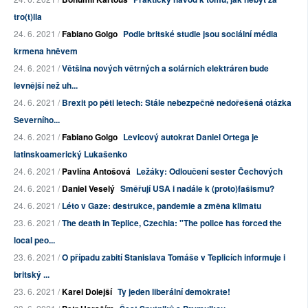
tro(t)lla
24. 6. 2021 /
Fabiano Golgo
Podle britské studie jsou sociální média
krmena hněvem
24. 6. 2021 /
Většina nových větrných a solárních elektráren bude
levnější než uh...
24. 6. 2021 /
Brexit po pěti letech: Stále nebezpečně nedořešená otázka
Severního...
24. 6. 2021 /
Fabiano Golgo
Levicový autokrat Daniel Ortega je
latinskoamerický Lukašenko
24. 6. 2021 /
Pavlína Antošová
Ležáky: Odloučení sester Čechových
24. 6. 2021 /
Daniel Veselý
Směřují USA i nadále k (proto)fašismu?
24. 6. 2021 /
Léto v Gaze: destrukce, pandemie a změna klimatu
23. 6. 2021 /
The death in Teplice, Czechia: "The police has forced the
local peo...
23. 6. 2021 /
O případu zabití Stanislava Tomáše v Teplicích informuje i
britský ...
23. 6. 2021 /
Karel Dolejší
Ty jeden liberální demokrate!