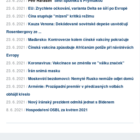
23. 6. 2021 /
Petr Haraším
Šest Sputniků s Prymulkou
23. 6. 2021 /
EU: Zrychlete očkování, varianta Delta se šíří po Evropě
23. 6. 2021 /
Čína stupňuje "mizení" kritiků režimu
23. 6. 2021 /
Kauza Venona: Dekódované sovětské depeše usvědčují
Rosenbergovy ze ...
23. 6. 2021 /
Maďarsko: Kontroverze kolem čínské vakcíny pokračuje
23. 6. 2021 /
Čínská vakcína způsobuje Afričanům potíže při návštěvách
Evropy
23. 6. 2021 /
Koronavirus: Vakcinace se změnila ve "válku značek"
23. 6. 2021 /
Írán snímá masku
23. 6. 2021 /
Moskevští bezdomovci: Nemyté Rusko nemůže odjet domů
23. 6. 2021 /
Arménie: Prozápadní premiér v předčasných volbách
obhájil křeslo
23. 6. 2021 /
Nový íránský prezident odmítá jednat s Bidenem
8. 6. 2021 /
Hospodaření OSBL za květen 2021