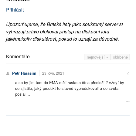
Přihlásit
Upozorňujeme, že Britské listy jako soukromý server si
vyhrazují právo blokovat přístup na diskusní fóra
jakémukoliv diskutérovi, pokud to uznají za důvodné.
Komentáře
nejnovější
oblíbené
Petr Haraším
23. čvn. 2021
0
a co by jim tam do EMA měli rusko a čína předložit? vždyť by
se zjistilo, jaký produkt to slavně vyprodukovali a do světa
poslali...