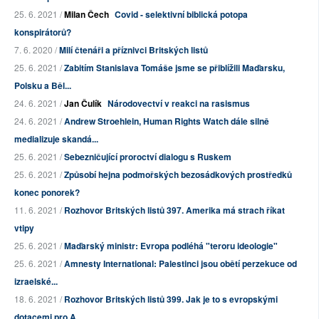
25. 6. 2021 /
Milan Čech
Covid - selektivní biblická potopa
konspirátorů?
7. 6. 2020 /
Milí čtenáři a příznivci Britských listů
25. 6. 2021 /
Zabitím Stanislava Tomáše jsme se přiblížili Maďarsku,
Polsku a Běl...
24. 6. 2021 /
Jan Čulík
Národovectví v reakci na rasismus
24. 6. 2021 /
Andrew Stroehlein, Human Rights Watch dále silně
medializuje skandá...
25. 6. 2021 /
Sebezničující proroctví dialogu s Ruskem
25. 6. 2021 /
Způsobí hejna podmořských bezosádkových prostředků
konec ponorek?
11. 6. 2021 /
Rozhovor Britských listů 397. Amerika má strach říkat
vtipy
25. 6. 2021 /
Maďarský ministr: Evropa podléhá "teroru ideologie"
25. 6. 2021 /
Amnesty International: Palestinci jsou obětí perzekuce od
izraelské...
18. 6. 2021 /
Rozhovor Britských listů 399. Jak je to s evropskými
dotacemi pro A...