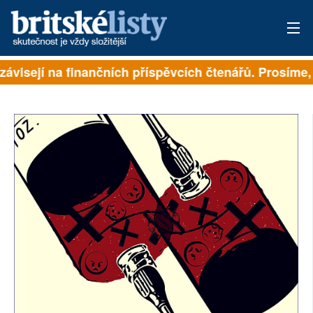
závisejí na finančních příspěvcích čtenářů. Prosíme, 
PŘIHLÁSIT
AKTUÁLNÍ VYDÁNÍ
ARCHIV
ROZHOVORY
TÉMATA
NEJČTENĚJŠÍ ZA 7 DNÍ
AUTOŘI
PŘÍSPĚVKY NA PROVOZ