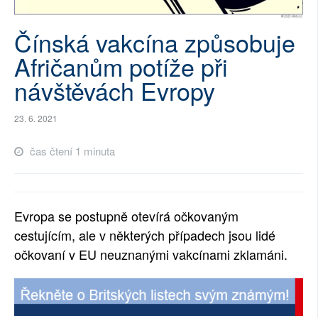
SOCIÁLNÍ SÍTĚ
Čínská vakcína způsobuje
RUBRIKY
Afričanům potíže při
návštěvách Evropy
PLNÁ VERZE STRÁNEK
23. 6. 2021
čas čtení 1 minuta
Evropa se postupně otevírá očkovaným
cestujícím, ale v některých případech jsou lidé
očkovaní v EU neuznanými vakcínami zklamáni.