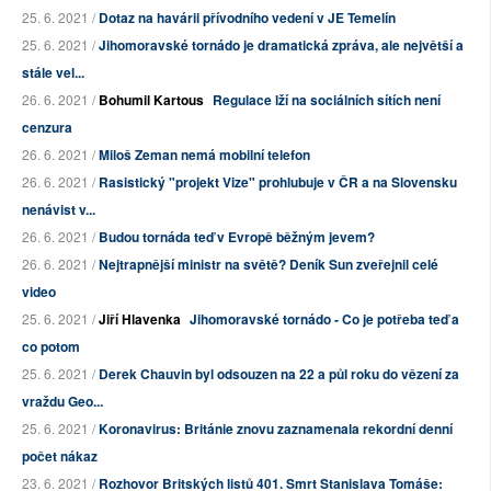
25. 6. 2021 /
Dotaz na havárii přívodního vedení v JE Temelín
25. 6. 2021 /
Jihomoravské tornádo je dramatická zpráva, ale největší a
stále vel...
26. 6. 2021 /
Bohumil Kartous
Regulace lží na sociálních sítích není
cenzura
26. 6. 2021 /
Miloš Zeman nemá mobilní telefon
26. 6. 2021 /
Rasistický "projekt Vize" prohlubuje v ČR a na Slovensku
nenávist v...
26. 6. 2021 /
Budou tornáda teď v Evropě běžným jevem?
26. 6. 2021 /
Nejtrapnější ministr na světě? Deník Sun zveřejnil celé
video
25. 6. 2021 /
Jiří Hlavenka
Jihomoravské tornádo - Co je potřeba teď a
co potom
25. 6. 2021 /
Derek Chauvin byl odsouzen na 22 a půl roku do vězení za
vraždu Geo...
25. 6. 2021 /
Koronavirus: Británie znovu zaznamenala rekordní denní
počet nákaz
23. 6. 2021 /
Rozhovor Britských listů 401. Smrt Stanislava Tomáše: