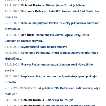
18. 4. 2017 /
Bohumil Kartous
Diskutujte na Britských listech
15. 6. 2021 /
Rozhovor Britských listů 398. Zeman udělil Řád Bílého lva
muži s va...
25. 6. 2021 /
Komise má přijmout konkrétní kroky při porušování zásad
právního st...
24. 6. 2021 /
Jan Čulík
Hongkong zlikvidoval Apple Daily, Boris
Johnson se rozhodl zlikvido...
25. 6. 2021 /
Myanmarská junta děkuje Moskvě
25. 6. 2021 /
Lingvistka Pentagonu, která předala utajované informace
Hizballáhu,...
25. 6. 2021 /
Rusko: Parlament se stává přesnou kopií Nejvyššího
sovětu
24. 6. 2021 /
Nepřekvapivě, na demonstraci protestující proti policejní
brutalitě...
7. 6. 2021 /
Rozhovor Britských listů 396. Bělorusko: Zatknou vás, když
máte čer...
24. 6. 2021 /
Bohumil Kartous
Jak nebýt za tro(t)lla
24. 6. 2021 /
Bohumil Kartous
Praktický návod k tomu, jak nebýt za