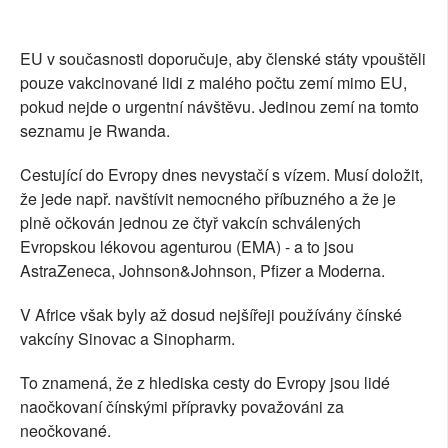
EU v současnosti doporučuje, aby členské státy vpouštěli
pouze vakcinované lidi z malého počtu zemí mimo EU,
pokud nejde o urgentní návštěvu. Jedinou zemí na tomto
seznamu je Rwanda.
Cestující do Evropy dnes nevystačí s vízem. Musí doložit,
že jede např. navštívit nemocného příbuzného a že je
plně očkován jednou ze čtyř vakcín schválených
Evropskou lékovou agenturou (EMA) - a to jsou
AstraZeneca, Johnson&Johnson, Pfizer a Moderna.
V Africe však byly až dosud nejšířeji používány čínské
vakcíny Sinovac a Sinopharm.
To znamená, že z hlediska cesty do Evropy jsou lidé
naočkovaní čínskými přípravky považováni za
neočkované.