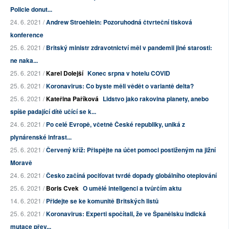
Policie donut...
24. 6. 2021 /
Andrew Stroehlein: Pozoruhodná čtvrteční tisková
konference
25. 6. 2021 /
Britský ministr zdravotnictví měl v pandemii jiné starosti:
ne naka...
25. 6. 2021 /
Karel Dolejší
Konec srpna v hotelu COVID
25. 6. 2021 /
Koronavirus: Co byste měli vědět o variantě delta?
25. 6. 2021 /
Kateřina Paříková
Lidstvo jako rakovina planety, anebo
spíše padající dítě učící se k...
24. 6. 2021 /
Po celé Evropě, včetně České republiky, uniká z
plynárenské infrast...
25. 6. 2021 /
Červený kříž: Přispějte na účet pomoci postiženým na jižní
Moravě
24. 6. 2021 /
Česko začíná pociťovat tvrdé dopady globálního oteplování
25. 6. 2021 /
Boris Cvek
O umělé inteligenci a tvůrčím aktu
14. 6. 2021 /
Přidejte se ke komunitě Britských listů
25. 6. 2021 /
Koronavirus: Experti spočítali, že ve Španělsku indická
mutace přev...