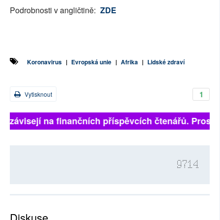
Podrobnosti v angličtině:
ZDE
Koronavirus
|
Evropská unie
|
Afrika
|
Lidské zdraví
1
Vytisknout
ně závisejí na finančních příspěvcích čtenářů. Prosíme
9714
Diskuse