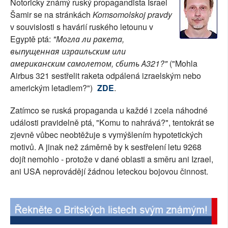
Notoricky známý ruský propagandista Israel
SOCIÁLNÍ SÍTĚ
Šamir se na stránkách
Komsomolskoj pravdy
v souvislosti s havárií ruského letounu v
RUBRIKY
Egyptě ptá:
"Могла ли ракета,
выпущенная израильским или
PLNÁ VERZE STRÁNEK
американским самолетом, сбить А321?"
("Mohla
Airbus 321 sestřelit raketa odpálená izraelským nebo
americkým letadlem?")
ZDE
.
Zatímco se ruská propaganda u každé i zcela náhodné
události pravidelně ptá, "Komu to nahrává?", tentokrát se
zjevně vůbec neobtěžuje s vymýšlením hypotetických
motivů. A jinak než záměrně by k sestřelení letu 9268
dojít nemohlo - protože v dané oblasti a směru ani Izrael,
ani USA neprovádějí žádnou leteckou bojovou činnost.