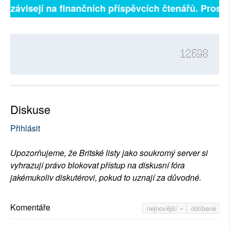
ně závisejí na finančních příspěvcích čtenářů. Prosíme
12698
Diskuse
Přihlásit
Upozorňujeme, že Britské listy jako soukromý server si
vyhrazují právo blokovat přístup na diskusní fóra
jakémukoliv diskutérovi, pokud to uznají za důvodné.
Komentáře
nejnovější
oblíbené