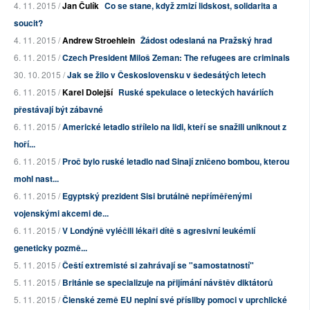
4. 11. 2015 /
Jan Čulík
Co se stane, když zmizí lidskost, solidarita a
soucit?
4. 11. 2015 /
Andrew Stroehlein
Žádost odeslaná na Pražský hrad
6. 11. 2015 /
Czech President Miloš Zeman: The refugees are criminals
30. 10. 2015 /
Jak se žilo v Československu v šedesátých letech
6. 11. 2015 /
Karel Dolejší
Ruské spekulace o leteckých haváriích
přestávají být zábavné
6. 11. 2015 /
Americké letadlo střílelo na lidi, kteří se snažili uniknout z
hoří...
6. 11. 2015 /
Proč bylo ruské letadlo nad Sinají zničeno bombou, kterou
mohl nast...
6. 11. 2015 /
Egyptský prezident Sisi brutálně nepříměřenými
vojenskými akcemi de...
6. 11. 2015 /
V Londýně vyléčili lékaři dítě s agresivní leukémií
geneticky pozmě...
5. 11. 2015 /
Čeští extremisté si zahrávají se "samostatností"
5. 11. 2015 /
Británie se specializuje na přijímání návštěv diktátorů
5. 11. 2015 /
Členské země EU neplní své přísliby pomoci v uprchlické