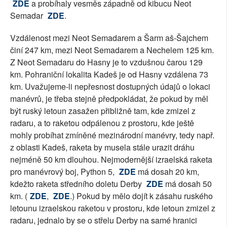
ZDE
a probíhaly vesměs západně od kibucu Neot
Semadar
ZDE
.
Vzdálenost mezi Neot Semadarem a Šarm aš-Šajchem
činí 247 km, mezi Neot Semadarem a Nechelem 125 km.
Z Neot Semadaru do Hasny je to vzdušnou čarou 129
km. Pohraniční lokalita Kadeš je od Hasny vzdálena 73
km. Uvažujeme-li nepřesnost dostupných údajů o lokaci
manévrů, je třeba stejně předpokládat, že pokud by měl
být ruský letoun zasažen přibližně tam, kde zmizel z
radaru, a to raketou odpálenou z prostoru, kde ještě
mohly probíhat zmíněné mezinárodní manévry, tedy např.
z oblasti Kadeš, raketa by musela stále urazit dráhu
nejméně 50 km dlouhou. Nejmodernější izraelská raketa
pro manévrový boj, Python 5,
ZDE
má dosah 20 km,
kdežto raketa středního doletu Derby
ZDE
má dosah 50
km. (
ZDE
,
ZDE
.) Pokud by mělo dojít k zásahu ruského
letounu izraelskou raketou v prostoru, kde letoun zmizel z
radaru, jednalo by se o střelu Derby na samé hranici