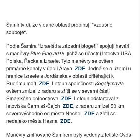
Šamir tvrdí, že v dané oblasti probíhají "vzdušné
souboje".
Podle Šamira "izraelští a západní blogeři" spojují havárii
s manévry
Blue Flag 2015
, jichž se účastní letectva USA,
Polska, Řecka a Izraele. Tyto manévry se ovšem
primárně konaly v údolí Arava
ZDE
. Jedná se o území u
hranice Izraele a Jordánska v oblasti přiléhající k
Rudému moři
ZDE
. Letoun společnosti
Kogalymavia
ovšem zmizel z radaru a zřítil se v severní části
Sinajského poloostrova
ZDE
. Letoun odstartoval z
letoviska Šarm aš-Šajch
ZDE
, z radaru zmizel 50 km
severovýchodně od města Nechel
ZDE
a zřítil se
nedaleko města Hasna
ZDE
.
Manévry zmiňované Šamirem byly vedeny z letiště Ovda