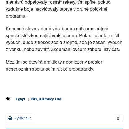
manévrů odpalovaly "ostré" rakety, tím spíše, pokud
vzdušné boje nacvičovaly teprve v druhé polovině
programu.
Konečné slovo v dané věci budou mít samozřejmě
specialisté zkoumající vrak letounu. Pokud letadlo zničil
výbuch, bude z trosek zcela zřejmé, zda je zasáhl výbuch
z venku, nebo zevnitř. Zkoumání ovšem zabere jistý čas.
Mezitím se otevírá prakticky neomezený prostor
neseriózním spekulacím ruské propagandy.
Egypt
|
ISIS, Islámský stát
0
Vytisknout