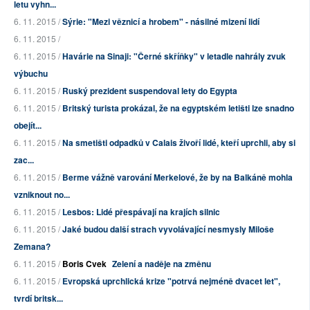
letu vyhn...
6. 11. 2015 /
Sýrie: "Mezi věznicí a hrobem" - násilné mizení lidí
6. 11. 2015 /
6. 11. 2015 /
Havárie na Sinaji: "Černé skříňky" v letadle nahrály zvuk
výbuchu
6. 11. 2015 /
Ruský prezident suspendoval lety do Egypta
6. 11. 2015 /
Britský turista prokázal, že na egyptském letišti lze snadno
obejít...
6. 11. 2015 /
Na smetišti odpadků v Calais živoří lidé, kteří uprchli, aby si
zac...
6. 11. 2015 /
Berme vážně varování Merkelové, že by na Balkáně mohla
vzniknout no...
6. 11. 2015 /
Lesbos: Lidé přespávají na krajích silnic
6. 11. 2015 /
Jaké budou další strach vyvolávající nesmysly Miloše
Zemana?
6. 11. 2015 /
Boris Cvek
Zelení a naděje na změnu
6. 11. 2015 /
Evropská uprchlická krize "potrvá nejméně dvacet let",
tvrdí britsk...