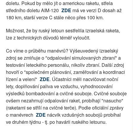
doletu. Pokud by mělo jít o americkou raketu, střela
středního doletu AIM-120
ZDE
má ve verzi D dosah až
180 km, starší verze C stále něco přes 100 km.
Možnost, že by ruský letoun sestřelila izraelská raketa,
lze z technických důvodů téměř vyloučit.
Co víme o průběhu manévrů? Výšeuvedený izraelský
zdroj se zmiňuje o "odpalování simulovaných zbraní" a
testování leteckého personálu, nikoliv zbraní. Další zdroj
hovoří o "společném plánování, zaměřování a koordinaci
řízení a velení"
ZDE
. Účastníci měli nacvičovat noční
lety, doplňování paliva ve vzduchu, vyhodnocování
výsledků bombadování a cvičné souboje. Cvičné souboje
ovšem nezahrnují odpalování raket, probíhají "nasucho"
(raketami se střílí na cvičné terče). Podle oficiální zprávy
o manévrech
ZDE
nácvik vzdušných soubojů probíhal
ve druhém týdnu - tj. po havárii ruského letounu.