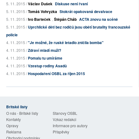
5. 11. 2015 /
Václav Dušek
Diskuse není řvaní
5. 11. 2015 /
Tomáš Vohryzka
Stokrát opakovaná devalvace
5. 11. 2015 /
Ivo Barteček
,
Štěpán Cháb
ACTA znovu na scéně
5. 11. 2015 /
Uprchlické děti bez rodičů jsou obětí brutality francouzské
policie
4. 11. 2015 /
"Je možné, že ruské letadlo zničila bomba"
4. 11. 2015 /
Zdraví mladí muži?
4. 11. 2015 /
Pomalu tu umíráme
4. 11. 2015 /
Vzestup rodiny Asadů
4. 11. 2015 /
Hospodaření OSBL za říjen 2015
Britské listy
O nás - Britské listy
Stanovy OSBL
Kontakty
Vzkaz redakci
Opravy
Informace pro autory
Reklama
Příspěvky
Obchodní podmínky