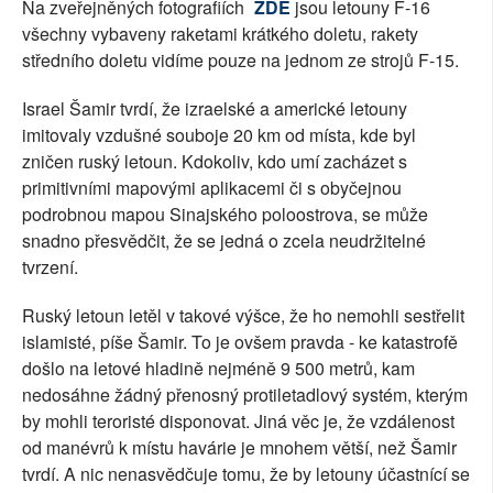
Na zveřejněných fotografiích
ZDE
jsou letouny F-16
všechny vybaveny raketami krátkého doletu, rakety
středního doletu vidíme pouze na jednom ze strojů F-15.
Israel Šamir tvrdí, že izraelské a americké letouny
imitovaly vzdušné souboje 20 km od místa, kde byl
zničen ruský letoun. Kdokoliv, kdo umí zacházet s
primitivními mapovými aplikacemi či s obyčejnou
podrobnou mapou Sinajského poloostrova, se může
snadno přesvědčit, že se jedná o zcela neudržitelné
tvrzení.
Ruský letoun letěl v takové výšce, že ho nemohli sestřelit
islamisté, píše Šamir. To je ovšem pravda - ke katastrofě
došlo na letové hladině nejméně 9 500 metrů, kam
nedosáhne žádný přenosný protiletadlový systém, kterým
by mohli teroristé disponovat. Jiná věc je, že vzdálenost
od manévrů k místu havárie je mnohem větší, než Šamir
tvrdí. A nic nenasvědčuje tomu, že by letouny účastnící se