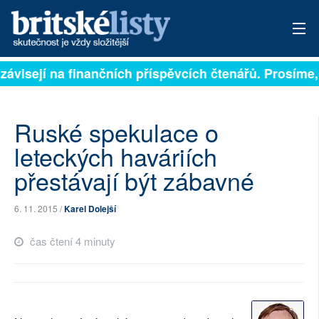
závisejí na finančních příspěvcích čtenářů. Prosíme, 
PŘIHLÁSIT
AKTUÁLNÍ VYDÁNÍ
Ruské spekulace o
ARCHIV
leteckých haváriích
přestávají být zábavné
ROZHOVORY
TÉMATA
6. 11. 2015 /
Karel Dolejší
NEJČTENĚJŠÍ ZA 7 DNÍ
čas čtení 4 minuty
AUTOŘI
PŘÍSPĚVKY NA PROVOZ