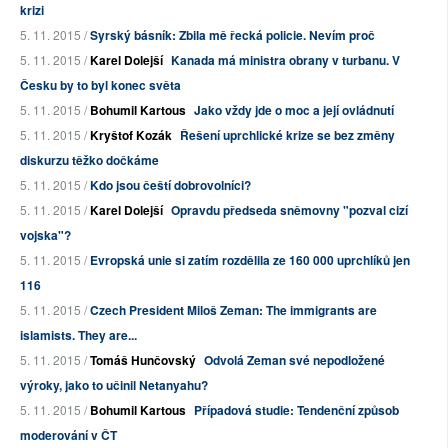
krizi
5. 11. 2015 /
Syrský básník: Zbila mě řecká policie. Nevím proč
5. 11. 2015 /
Karel Dolejší
Kanada má ministra obrany v turbanu. V
Česku by to byl konec světa
5. 11. 2015 /
Bohumil Kartous
Jako vždy jde o moc a její ovládnutí
5. 11. 2015 /
Kryštof Kozák
Řešení uprchlické krize se bez změny
diskurzu těžko dočkáme
5. 11. 2015 /
Kdo jsou čeští dobrovolníci?
5. 11. 2015 /
Karel Dolejší
Opravdu předseda sněmovny "pozval cizí
vojska"?
5. 11. 2015 /
Evropská unie si zatím rozdělila ze 160 000 uprchlíků jen
116
5. 11. 2015 /
Czech President Miloš Zeman: The immigrants are
islamists. They are...
5. 11. 2015 /
Tomáš Hunčovský
Odvolá Zeman své nepodložené
výroky, jako to učinil Netanyahu?
5. 11. 2015 /
Bohumil Kartous
Případová studie: Tendenční způsob
moderování v ČT