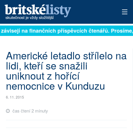
 závisejí na finančních příspěvcích čtenářů. Prosíme, 
PŘIHLÁSIT
AKTUÁLNÍ VYDÁNÍ
Americké letadlo střílelo na
ARCHIV
lidi, kteří se snažili
uniknout z hořící
ROZHOVORY
nemocnice v Kunduzu
TÉMATA
6. 11. 2015
NEJČTENĚJŠÍ ZA 7 DNÍ
čas čtení 2 minuty
AUTOŘI
PŘÍSPĚVKY NA PROVOZ