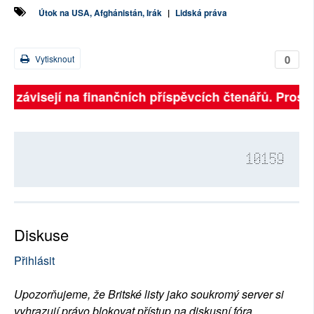
Útok na USA, Afghánistán, Irák
|
Lidská práva
0
Vytisknout
ně závisejí na finančních příspěvcích čtenářů. Prosím
10159
Diskuse
Přihlásit
Upozorňujeme, že Britské listy jako soukromý server si
vyhrazují právo blokovat přístup na diskusní fóra