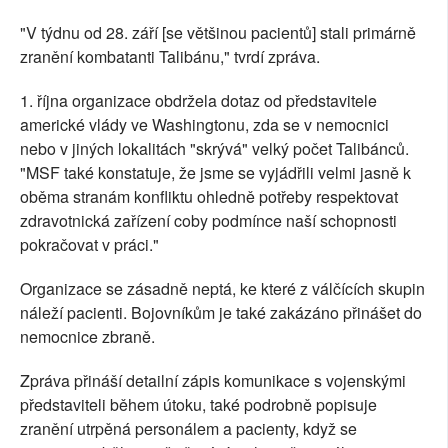
"V týdnu od 28. září [se většinou pacientů] stali primárně
zranění kombatanti Talibánu," tvrdí zpráva.
1. října organizace obdržela dotaz od představitele
americké vlády ve Washingtonu, zda se v nemocnici
nebo v jiných lokalitách "skrývá" velký počet Talibánců.
"MSF také konstatuje, že jsme se vyjádřili velmi jasně k
oběma stranám konfliktu ohledně potřeby respektovat
zdravotnická zařízení coby podmínce naší schopnosti
pokračovat v práci."
Organizace se zásadně neptá, ke které z válčících skupin
náleží pacienti. Bojovníkům je také zakázáno přinášet do
nemocnice zbraně.
Zpráva přináší detailní zápis komunikace s vojenskými
představiteli během útoku, také podrobně popisuje
zranění utrpěná personálem a pacienty, když se