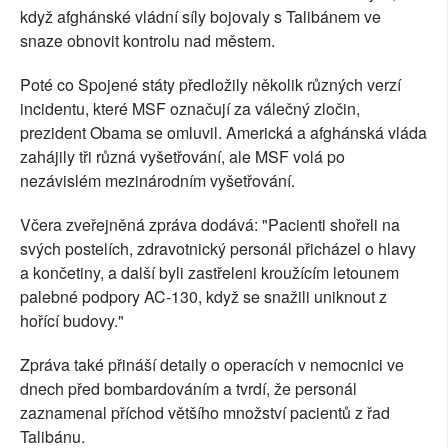
když afghánské vládní síly bojovaly s Talibánem ve
snaze obnovit kontrolu nad městem.
Poté co Spojené státy předložily několik různých verzí
incidentu, které MSF označují za válečný zločin,
prezident Obama se omluvil. Americká a afghánská vláda
zahájily tři různá vyšetřování, ale MSF volá po
nezávislém mezinárodním vyšetřování.
Včera zveřejněná zpráva dodává: "Pacienti shořeli na
svých postelích, zdravotnický personál přicházel o hlavy
a končetiny, a další byli zastřeleni kroužícím letounem
palebné podpory AC-130, když se snažili uniknout z
hořící budovy."
Zpráva také přináší detaily o operacích v nemocnici ve
dnech před bombardováním a tvrdí, že personál
zaznamenal příchod většího množství pacientů z řad
Talibánu.