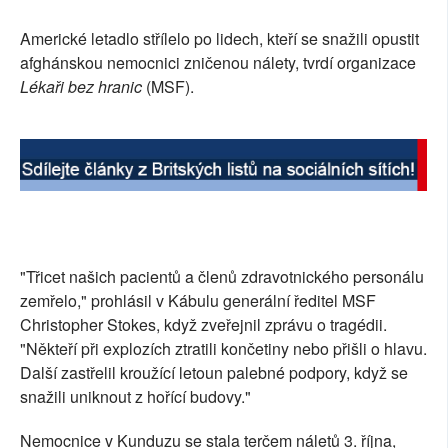
SOCIÁLNÍ SÍTĚ
Americké letadlo střílelo po lidech, kteří se snažili opustit
afghánskou nemocnici zničenou nálety, tvrdí organizace
RUBRIKY
Lékaři bez hranic
(MSF).
PLNÁ VERZE STRÁNEK
"Třicet našich pacientů a členů zdravotnického personálu
zemřelo," prohlásil v Kábulu generální ředitel MSF
Christopher Stokes, když zveřejnil zprávu o tragédii.
"Někteří při explozích ztratili končetiny nebo přišli o hlavu.
Další zastřelil kroužící letoun palebné podpory, když se
snažili uniknout z hořící budovy."
Nemocnice v Kunduzu se stala terčem náletů 3. října,