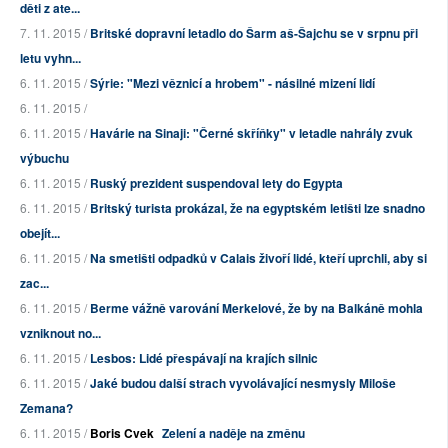
děti z ate...
7. 11. 2015 /
Britské dopravní letadlo do Šarm aš-Šajchu se v srpnu při
letu vyhn...
6. 11. 2015 /
Sýrie: "Mezi věznicí a hrobem" - násilné mizení lidí
6. 11. 2015 /
6. 11. 2015 /
Havárie na Sinaji: "Černé skříňky" v letadle nahrály zvuk
výbuchu
6. 11. 2015 /
Ruský prezident suspendoval lety do Egypta
6. 11. 2015 /
Britský turista prokázal, že na egyptském letišti lze snadno
obejít...
6. 11. 2015 /
Na smetišti odpadků v Calais živoří lidé, kteří uprchli, aby si
zac...
6. 11. 2015 /
Berme vážně varování Merkelové, že by na Balkáně mohla
vzniknout no...
6. 11. 2015 /
Lesbos: Lidé přespávají na krajích silnic
6. 11. 2015 /
Jaké budou další strach vyvolávající nesmysly Miloše
Zemana?
6. 11. 2015 /
Boris Cvek
Zelení a naděje na změnu