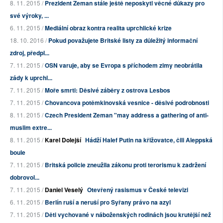
8. 11. 2015 /
Prezident Zeman stále ještě neposkytl věcné důkazy pro
své výroky, ...
6. 11. 2015 /
Mediální obraz kontra realita uprchlické krize
18. 10. 2016 /
Pokud považujete Britské listy za důležitý informační
zdroj, předpl...
7. 11. 2015 /
OSN varuje, aby se Evropa s příchodem zimy neobrátila
zády k uprchl...
7. 11. 2015 /
Moře smrti: Děsivé záběry z ostrova Lesbos
7. 11. 2015 /
Chovancova potěmkinovská vesnice - děsivé podrobnosti
8. 11. 2015 /
Czech President Zeman "may address a gathering of anti-
muslim extre...
8. 11. 2015 /
Karel Dolejší
Hádží Halef Putin na křižovatce, čili Aleppská
boule
7. 11. 2015 /
Britská policie zneužila zákonu proti terorismu k zadržení
dobrovol...
7. 11. 2015 /
Daniel Veselý
Otevřený rasismus v České televizi
6. 11. 2015 /
Berlín ruší a neruší pro Syřany právo na azyl
7. 11. 2015 /
Děti vychované v náboženských rodinách jsou krutější než