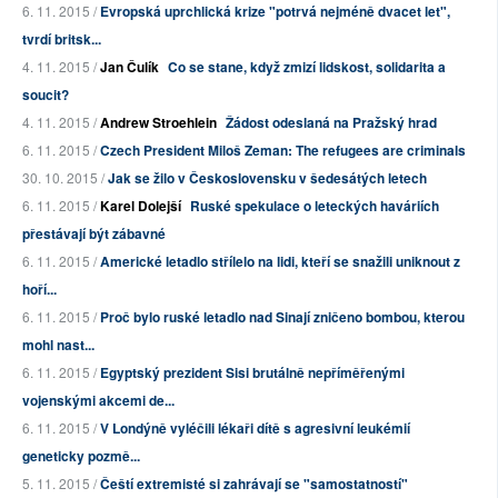
6. 11. 2015 /
Evropská uprchlická krize "potrvá nejméně dvacet let",
tvrdí britsk...
4. 11. 2015 /
Jan Čulík
Co se stane, když zmizí lidskost, solidarita a
soucit?
4. 11. 2015 /
Andrew Stroehlein
Žádost odeslaná na Pražský hrad
6. 11. 2015 /
Czech President Miloš Zeman: The refugees are criminals
30. 10. 2015 /
Jak se žilo v Československu v šedesátých letech
6. 11. 2015 /
Karel Dolejší
Ruské spekulace o leteckých haváriích
přestávají být zábavné
6. 11. 2015 /
Americké letadlo střílelo na lidi, kteří se snažili uniknout z
hoří...
6. 11. 2015 /
Proč bylo ruské letadlo nad Sinají zničeno bombou, kterou
mohl nast...
6. 11. 2015 /
Egyptský prezident Sisi brutálně nepříměřenými
vojenskými akcemi de...
6. 11. 2015 /
V Londýně vyléčili lékaři dítě s agresivní leukémií
geneticky pozmě...
5. 11. 2015 /
Čeští extremisté si zahrávají se "samostatností"