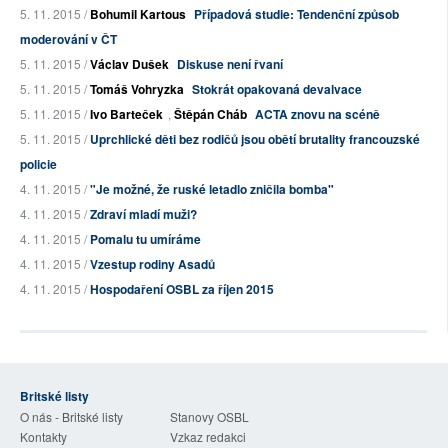
5. 11. 2015 /
Bohumil Kartous
Případová studie: Tendenční způsob
moderování v ČT
5. 11. 2015 /
Václav Dušek
Diskuse není řvaní
5. 11. 2015 /
Tomáš Vohryzka
Stokrát opakovaná devalvace
5. 11. 2015 /
Ivo Barteček
,
Štěpán Cháb
ACTA znovu na scéně
5. 11. 2015 /
Uprchlické děti bez rodičů jsou obětí brutality francouzské
policie
4. 11. 2015 /
"Je možné, že ruské letadlo zničila bomba"
4. 11. 2015 /
Zdraví mladí muži?
4. 11. 2015 /
Pomalu tu umíráme
4. 11. 2015 /
Vzestup rodiny Asadů
4. 11. 2015 /
Hospodaření OSBL za říjen 2015
Britské listy
O nás - Britské listy
Stanovy OSBL
Kontakty
Vzkaz redakci