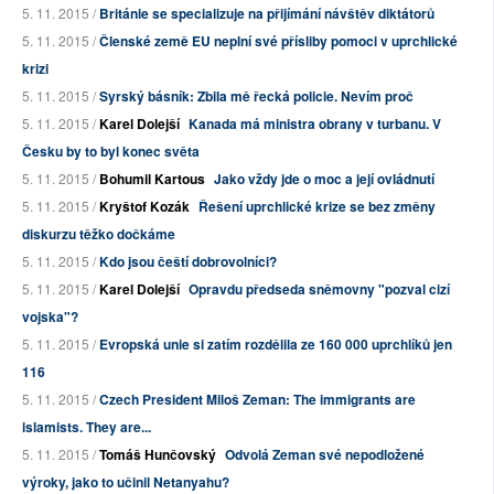
5. 11. 2015 /
Británie se specializuje na přijímání návštěv diktátorů
5. 11. 2015 /
Členské země EU neplní své přísliby pomoci v uprchlické
krizi
5. 11. 2015 /
Syrský básník: Zbila mě řecká policie. Nevím proč
5. 11. 2015 /
Karel Dolejší
Kanada má ministra obrany v turbanu. V
Česku by to byl konec světa
5. 11. 2015 /
Bohumil Kartous
Jako vždy jde o moc a její ovládnutí
5. 11. 2015 /
Kryštof Kozák
Řešení uprchlické krize se bez změny
diskurzu těžko dočkáme
5. 11. 2015 /
Kdo jsou čeští dobrovolníci?
5. 11. 2015 /
Karel Dolejší
Opravdu předseda sněmovny "pozval cizí
vojska"?
5. 11. 2015 /
Evropská unie si zatím rozdělila ze 160 000 uprchlíků jen
116
5. 11. 2015 /
Czech President Miloš Zeman: The immigrants are
islamists. They are...
5. 11. 2015 /
Tomáš Hunčovský
Odvolá Zeman své nepodložené
výroky, jako to učinil Netanyahu?