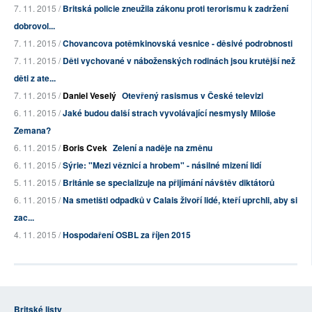
7. 11. 2015 /
Britská policie zneužila zákonu proti terorismu k zadržení
dobrovol...
7. 11. 2015 /
Chovancova potěmkinovská vesnice - děsivé podrobnosti
7. 11. 2015 /
Děti vychované v náboženských rodinách jsou krutější než
děti z ate...
7. 11. 2015 /
Daniel Veselý
Otevřený rasismus v České televizi
6. 11. 2015 /
Jaké budou další strach vyvolávající nesmysly Miloše
Zemana?
6. 11. 2015 /
Boris Cvek
Zelení a naděje na změnu
6. 11. 2015 /
Sýrie: "Mezi věznicí a hrobem" - násilné mizení lidí
5. 11. 2015 /
Británie se specializuje na přijímání návštěv diktátorů
6. 11. 2015 /
Na smetišti odpadků v Calais živoří lidé, kteří uprchli, aby si
zac...
4. 11. 2015 /
Hospodaření OSBL za říjen 2015
Britské listy