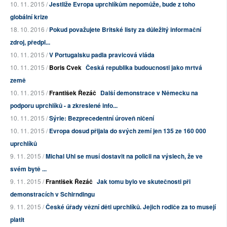
10. 11. 2015 /
Jestliže Evropa uprchlíkům nepomůže, bude z toho
globální krize
18. 10. 2016 /
Pokud považujete Britské listy za důležitý informační
zdroj, předpl...
10. 11. 2015 /
V Portugalsku padla pravicová vláda
10. 11. 2015 /
Boris Cvek
Česká republika budoucnosti jako mrtvá
země
10. 11. 2015 /
František Řezáč
Další demonstrace v Německu na
podporu uprchlíků - a zkreslené info...
10. 11. 2015 /
Sýrie: Bezprecedentní úroveň ničení
10. 11. 2015 /
Evropa dosud přijala do svých zemí jen 135 ze 160 000
uprchlíků
9. 11. 2015 /
Michal Uhl se musí dostavit na policii na výslech, že ve
svém bytě ...
9. 11. 2015 /
František Řezáč
Jak tomu bylo ve skutečnosti při
demonstracích v Schirndingu
9. 11. 2015 /
České úřady vězní děti uprchlíků. Jejich rodiče za to musejí
platit