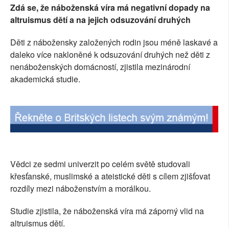
Zdá se, že náboženská víra má negativní dopady na
SOCIÁLNÍ SÍTĚ
altruismus dětí a na jejich odsuzování druhých
RUBRIKY
Děti z nábožensky založených rodin jsou méně laskavé a
daleko více nakloněné k odsuzování druhých než děti z
PLNÁ VERZE STRÁNEK
nenáboženských domácností, zjistila mezinárodní
akademická studie.
Vědci ze sedmi univerzit po celém světě studovali
křesťanské, muslimské a ateistické děti s cílem zjišťovat
rozdíly mezi náboženstvím a morálkou.
Studie zjistila, že náboženská víra má záporný vlid na
altruismus dětí.