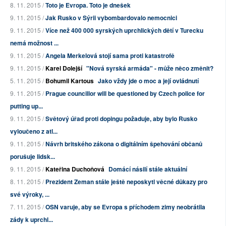
8. 11. 2015 /
Toto je Evropa. Toto je dnešek
9. 11. 2015 /
Jak Rusko v Sýrii vybombardovalo nemocnici
9. 11. 2015 /
Více než 400 000 syrských uprchlických dětí v Turecku
nemá možnost ...
9. 11. 2015 /
Angela Merkelová stojí sama proti katastrofě
9. 11. 2015 /
Karel Dolejší
"Nová syrská armáda" - může něco změnit?
5. 11. 2015 /
Bohumil Kartous
Jako vždy jde o moc a její ovládnutí
9. 11. 2015 /
Prague councillor will be questioned by Czech police for
putting up...
9. 11. 2015 /
Světový úřad proti dopingu požaduje, aby bylo Rusko
vyloučeno z atl...
9. 11. 2015 /
Návrh britského zákona o digitálním špehování občanů
porušuje lidsk...
9. 11. 2015 /
Kateřina Duchoňová
Domácí násilí stále aktuální
8. 11. 2015 /
Prezident Zeman stále ještě neposkytl věcné důkazy pro
své výroky, ...
7. 11. 2015 /
OSN varuje, aby se Evropa s příchodem zimy neobrátila
zády k uprchl...