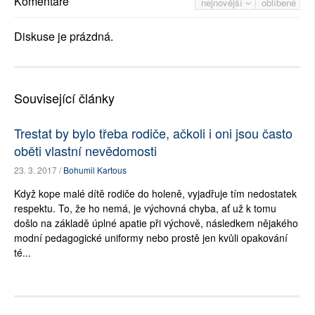
Komentáře
nejnovější
oblíbené
Diskuse je prázdná.
Související články
Trestat by bylo třeba rodiče, ačkoli i oni jsou často
oběti vlastní nevědomosti
23. 3. 2017 /
Bohumil Kartous
Když kope malé dítě rodiče do holeně, vyjadřuje tím nedostatek
respektu. To, že ho nemá, je výchovná chyba, ať už k tomu
došlo na základě úplné apatie při výchově, následkem nějakého
modní pedagogické uniformy nebo prostě jen kvůli opakování
té...