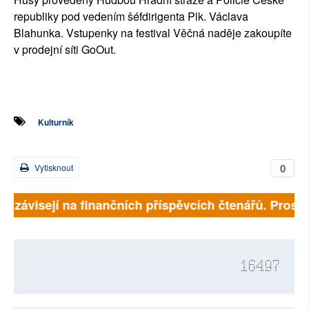
republiky pod vedením šéfdirigenta Plk. Václava
Blahunka. Vstupenky na festival Věčná naděje zakoupíte
v prodejní síti GoOut.
Kulturník
0
Vytisknout
ně závisejí na finančních příspěvcích čtenářů. Prosíme
16497