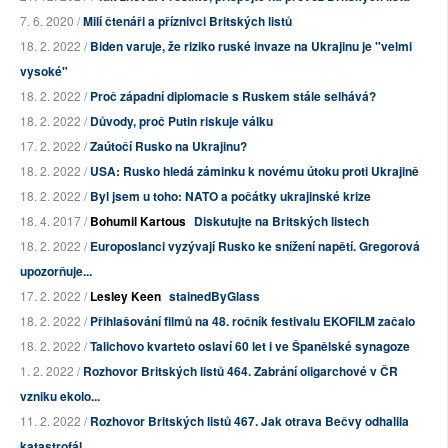
7. 6. 2020 /
Milí čtenáři a příznivci Britských listů
18. 2. 2022 /
Biden varuje, že riziko ruské invaze na Ukrajinu je "velmi
vysoké"
18. 2. 2022 /
Proč západní diplomacie s Ruskem stále selhává?
18. 2. 2022 /
Důvody, proč Putin riskuje válku
17. 2. 2022 /
Zaútočí Rusko na Ukrajinu?
18. 2. 2022 /
USA: Rusko hledá záminku k novému útoku proti Ukrajině
18. 2. 2022 /
Byl jsem u toho: NATO a počátky ukrajinské krize
18. 4. 2017 /
Bohumil Kartous
Diskutujte na Britských listech
18. 2. 2022 /
Europoslanci vyzývají Rusko ke snížení napětí. Gregorová
upozorňuje...
17. 2. 2022 /
Lesley Keen
stainedByGlass
18. 2. 2022 /
Přihlašování filmů na 48. ročník festivalu EKOFILM začalo
18. 2. 2022 /
Talichovo kvarteto oslaví 60 let i ve Španělské synagoze
1. 2. 2022 /
Rozhovor Britských listů 464. Zabrání oligarchové v ČR
vzniku ekolo...
11. 2. 2022 /
Rozhovor Britských listů 467. Jak otrava Bečvy odhalila
katastrofál...