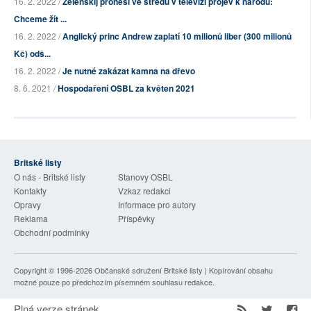
16. 2. 2022 /
Zelenskij pronesl ve středu v televizi projev k národu:
Chceme žít ...
16. 2. 2022 /
Anglický princ Andrew zaplatí 10 milionů liber (300 milionů
Kč) odš...
16. 2. 2022 /
Je nutné zakázat kamna na dřevo
8. 6. 2021 /
Hospodaření OSBL za květen 2021
Britské listy
O nás - Britské listy
Stanovy OSBL
Kontakty
Vzkaz redakci
Opravy
Informace pro autory
Reklama
Příspěvky
Obchodní podmínky
Copyright © 1996-2026
Občanské sdružení Britské listy
| Kopírování obsahu
možné pouze po předchozím písemném souhlasu redakce.
Plná verze stránek