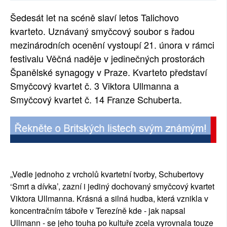
SOCIÁLNÍ SÍTĚ
Šedesát let na scéně slaví letos Talichovo
kvarteto. Uznávaný smyčcový soubor s řadou
RUBRIKY
mezinárodních ocenění vystoupí 21. února v rámci
festivalu Věčná naděje v jedinečných prostorách
PLNÁ VERZE STRÁNEK
Španělské synagogy v Praze. Kvarteto představí
Smyčcový kvartet č. 3 Viktora Ullmanna a
Smyčcový kvartet č. 14 Franze Schuberta.
„Vedle jednoho z vrcholů kvartetní tvorby, Schubertovy
‘Smrt a dívka’, zazní i jediný dochovaný smyčcový kvartet
Viktora Ullmanna. Krásná a silná hudba, která vznikla v
koncentračním táboře v Terezíně kde - jak napsal
Ullmann - se jeho touha po kultuře zcela vyrovnala touze