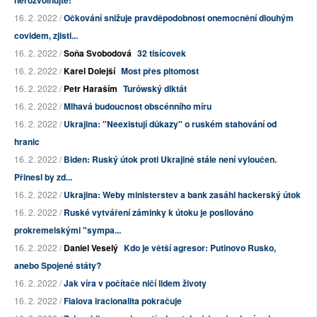
nerozvolňujte!
16. 2. 2022 /
Očkování snižuje pravděpodobnost onemocnění dlouhým
covidem, zjisti...
16. 2. 2022 /
Soňa Svobodová
32 tisícovek
16. 2. 2022 /
Karel Dolejší
Most přes pitomost
16. 2. 2022 /
Petr Haraším
Turówský diktát
16. 2. 2022 /
Mlhavá budoucnost obscénního míru
16. 2. 2022 /
Ukrajina: "Neexistují důkazy" o ruském stahování od
hranic
16. 2. 2022 /
Biden: Ruský útok proti Ukrajině stále není vyloučen.
Přinesl by zd...
16. 2. 2022 /
Ukrajina: Weby ministerstev a bank zasáhl hackerský útok
16. 2. 2022 /
Ruské vytváření záminky k útoku je posilováno
prokremelskými "sympa...
16. 2. 2022 /
Daniel Veselý
Kdo je větší agresor: Putinovo Rusko,
anebo Spojené státy?
16. 2. 2022 /
Jak víra v počítače ničí lidem životy
16. 2. 2022 /
Fialova iracionalita pokračuje