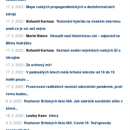
17. 2. 2022 /
Mapa ruských propagandistických a dezinformačních
zdrojů
17. 2. 2022 /
Bohumil Kartous
Testování hybridu na českém internetu
aneb co je víc než nejvíc
17. 2. 2022 /
Muriel Blaive
Okouzlit naši historickou vizi – odpověď na
Mirka Vodrážku
17. 2. 2022 /
Bohumil Kartous
Seznam sedmi největších ruských lží o
Ukrajině
17. 2. 2022 /
Za světový mír!
17. 2. 2022 /
V padesátých letech měla britská televize od 18 do 19
hodin pauzu ...
17. 2. 2022 /
Frustrovaní radikálové nezmizí odezněním pandemie, proti
čemu budou...
8. 2. 2022 /
Rozhovor Britských listů 466. Jak zabránit sociálním sítím v
šíření...
16. 2. 2022 /
Lesley Keen
kitery
3. 2. 2022 /
Rozhovor Britských listů 465. Covid-19: Teď opravdu