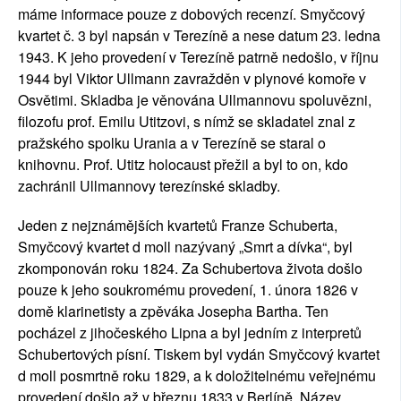
máme informace pouze z dobových recenzí. Smyčcový
kvartet č. 3 byl napsán v Terezíně a nese datum 23. ledna
1943. K jeho provedení v Terezíně patrně nedošlo, v říjnu
1944 byl Viktor Ullmann zavražděn v plynové komoře v
Osvětimi. Skladba je věnována Ullmannovu spoluvězni,
filozofu prof. Emilu Utitzovi, s nímž se skladatel znal z
pražského spolku Urania a v Terezíně se staral o
knihovnu. Prof. Utitz holocaust přežil a byl to on, kdo
zachránil Ullmannovy terezínské skladby.
Jeden z nejznámějších kvartetů Franze Schuberta,
Smyčcový kvartet d moll nazývaný „Smrt a dívka“, byl
zkomponován roku 1824. Za Schubertova života došlo
pouze k jeho soukromému provedení, 1. února 1826 v
domě klarinetisty a zpěváka Josepha Bartha. Ten
pocházel z jihočeského Lipna a byl jedním z interpretů
Schubertových písní. Tiskem byl vydán Smyčcový kvartet
d moll posmrtně roku 1829, a k doložitelnému veřejnému
provedení došlo až v březnu 1833 v Berlíně. Název