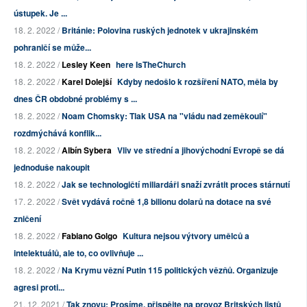
ústupek. Je ...
18. 2. 2022 /
Británie: Polovina ruských jednotek v ukrajinském
pohraničí se může...
18. 2. 2022 /
Lesley Keen
here IsTheChurch
18. 2. 2022 /
Karel Dolejší
Kdyby nedošlo k rozšíření NATO, měla by
dnes ČR obdobné problémy s ...
18. 2. 2022 /
Noam Chomsky: Tlak USA na "vládu nad zeměkoulí"
rozdmýchává konflik...
18. 2. 2022 /
Albín Sybera
Vliv ve střední a jihovýchodní Evropě se dá
jednoduše nakoupit
18. 2. 2022 /
Jak se technologičtí miliardáři snaží zvrátit proces stárnutí
17. 2. 2022 /
Svět vydává ročně 1,8 bilionu dolarů na dotace na své
zničení
18. 2. 2022 /
Fabiano Golgo
Kultura nejsou výtvory umělců a
intelektuálů, ale to, co ovlivňuje ...
18. 2. 2022 /
Na Krymu vězní Putin 115 politických vězňů. Organizuje
agresi proti...
21. 12. 2021 /
Tak znovu: Prosíme, přispějte na provoz Britských listů