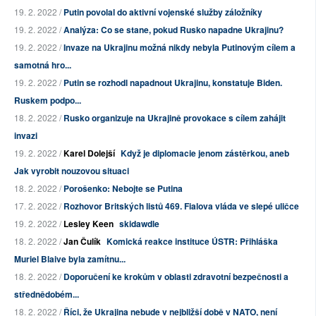
19. 2. 2022 /
Putin povolal do aktivní vojenské služby záložníky
19. 2. 2022 /
Analýza: Co se stane, pokud Rusko napadne Ukrajinu?
19. 2. 2022 /
Invaze na Ukrajinu možná nikdy nebyla Putinovým cílem a
samotná hro...
19. 2. 2022 /
Putin se rozhodl napadnout Ukrajinu, konstatuje Biden.
Ruskem podpo...
18. 2. 2022 /
Rusko organizuje na Ukrajině provokace s cílem zahájit
invazi
19. 2. 2022 /
Karel Dolejší
Když je diplomacie jenom zástěrkou, aneb
Jak vyrobit nouzovou situaci
18. 2. 2022 /
Porošenko: Nebojte se Putina
17. 2. 2022 /
Rozhovor Britských listů 469. Fialova vláda ve slepé uličce
19. 2. 2022 /
Lesley Keen
skidawdle
18. 2. 2022 /
Jan Čulík
Komická reakce instituce ÚSTR: Přihláška
Muriel Blaive byla zamítnu...
18. 2. 2022 /
Doporučení ke krokům v oblasti zdravotní bezpečnosti a
střednědobém...
18. 2. 2022 /
Říci, že Ukrajina nebude v nejbližší době v NATO, není