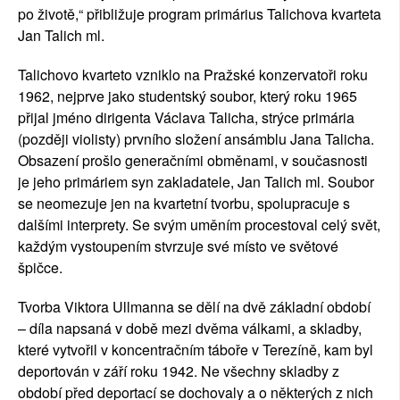
po životě,“ přibližuje program primárius Talichova kvarteta
Jan Talich ml.
Talichovo kvarteto vzniklo na Pražské konzervatoři roku
1962, nejprve jako studentský soubor, který roku 1965
přijal jméno dirigenta Václava Talicha, strýce primária
(později violisty) prvního složení ansámblu Jana Talicha.
Obsazení prošlo generačními obměnami, v současnosti
je jeho primáriem syn zakladatele, Jan Talich ml. Soubor
se neomezuje jen na kvartetní tvorbu, spolupracuje s
dalšími interprety. Se svým uměním procestoval celý svět,
každým vystoupením stvrzuje své místo ve světové
špičce.
Tvorba Viktora Ullmanna se dělí na dvě základní období
– díla napsaná v době mezi dvěma válkami, a skladby,
které vytvořil v koncentračním táboře v Terezíně, kam byl
deportován v září roku 1942. Ne všechny skladby z
období před deportací se dochovaly a o některých z nich