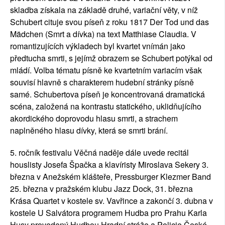
skladba získala na základě druhé, variační věty, v níž
Schubert cituje svou píseň z roku 1817 Der Tod und das
Mädchen (Smrt a dívka) na text Matthiase Claudia. V
romantizujících výkladech byl kvartet vnímán jako
předtucha smrti, s jejímž obrazem se Schubert potýkal od
mládí. Volba tématu písně ke kvartetním variacím však
souvisí hlavně s charakterem hudební stránky písně
samé. Schubertova píseň je koncentrovaná dramatická
scéna, založená na kontrastu statického, uklidňujícího
akordického doprovodu hlasu smrti, a strachem
naplněného hlasu dívky, která se smrti brání.
5. ročník festivalu Věčná naděje dále uvede recitál
houslisty Josefa Špačka a klavíristy Miroslava Sekery 3.
března v Anežském klášteře, Pressburger Klezmer Band
25. března v pražském klubu Jazz Dock, 31. března
Krása Quartet v kostele sv. Vavřince a zakončí 3. dubna v
kostele U Salvátora programem Hudba pro Prahu Karla
Husy provedený Hudbou Hradní stráže a Policie České