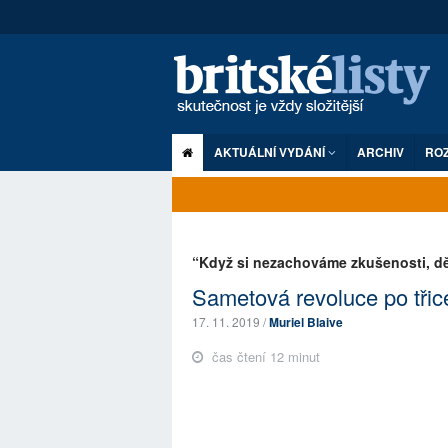
AKTUÁLNÍ VYDÁNÍ
ARCHIV
RO
“Když si nezachováme zkušenosti, dět
Sametová revoluce po třice
17. 11. 2019 /
Muriel Blaive
čas čtení 12 minut