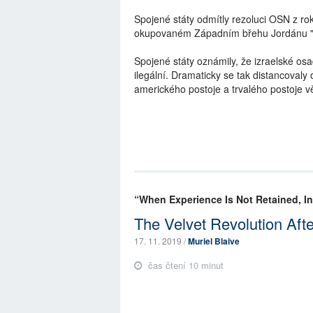
Spojené státy odmítly rezoluci OSN z ro
okupovaném Západním břehu Jordánu "f
Spojené státy oznámily, že izraelské 
ilegální. Dramaticky se tak distancoval
amerického postoje a trvalého postoje v
“When Experience Is Not Retained, In
The Velvet Revolution Afte
17. 11. 2019 /
Muriel Blaive
čas čtení 10 minut