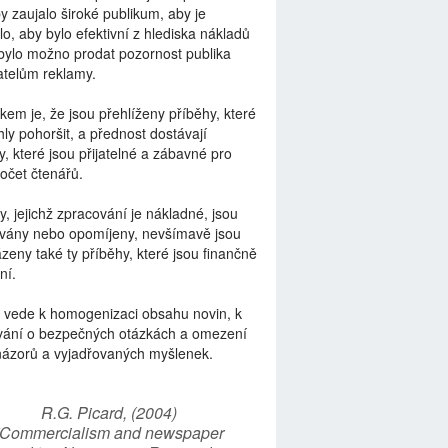
by zaujalo široké publikum, aby je
lo, aby bylo efektivní z hlediska nákladů
bylo možno prodat pozornost publika
telům reklamy.
kem je, že jsou přehlíženy příběhy, které
ly pohoršit, a přednost dostávají
y, které jsou přijatelné a zábavné pro
počet čtenářů.
y, jejichž zpracování je nákladné, jsou
vány nebo opomíjeny, nevšímavě jsou
zeny také ty příběhy, které jsou finančně
ní.
 vede k homogenizaci obsahu novin, k
vání o bezpečných otázkách a omezení
názorů a vyjadřovaných myšlenek.
R.G. Picard, (2004)
“Commercialism and newspaper