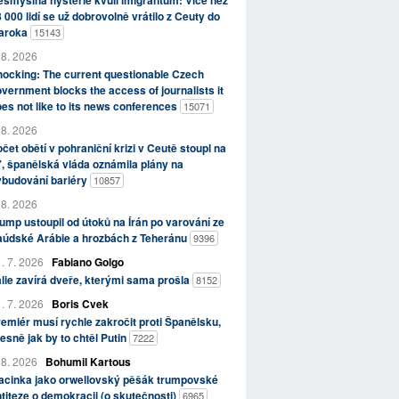
smyslná hysterie kvůli imigrantům: Více než
 000 lidí se už dobrovolně vrátilo z Ceuty do
aroka
15143
 8. 2026
ocking: The current questionable Czech
vernment blocks the access of journalists it
es not like to its news conferences
15071
 8. 2026
čet obětí v pohraniční krizi v Ceutě stoupl na
, španělská vláda oznámila plány na
ybudování bariéry
10857
 8. 2026
ump ustoupil od útoků na Írán po varování ze
aúdské Arábie a hrozbách z Teheránu
9396
. 7. 2026
Fabiano Golgo
álie zavírá dveře, kterými sama prošla
8152
. 7. 2026
Boris Cvek
emiér musí rychle zakročit proti Španělsku,
esně jak by to chtěl Putin
7222
 8. 2026
Bohumil Kartous
acinka jako orwellovský pěšák trumpovské
titeze o demokracii (o skutečnosti)
6965