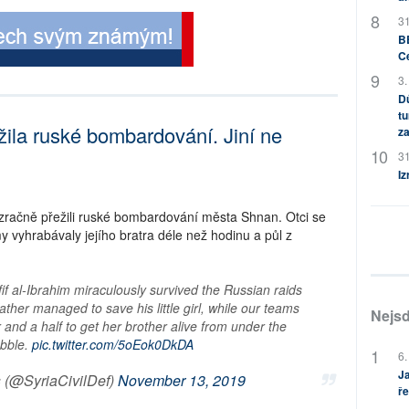
31
BB
C
3.
Dů
tu
žila ruské bombardování. Jiní ne
za
31
Iz
ázračně přežili ruské bombardování města Shnan. Otci se
my vyhrabávaly jejího bratra déle než hodinu a půl z
f al-Ibrahim miraculously survived the Russian raids
ther managed to save his little girl, while our teams
Nejsd
 and a half to get her brother alive from under the
ubble.
pic.twitter.com/5oEok0DkDA
6.
Ja
 (@SyriaCivilDef)
November 13, 2019
ře