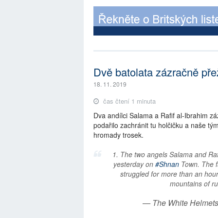
Dvě batolata zázračně pře
18. 11. 2019
čas čtení 1 minuta
Dva andílci Salama a Rafif al-Ibrahim z
podařilo zachránit tu holčičku a naše tý
hromady trosek.
1. The two angels Salama and Rafi
yesterday on
#Shnan
Town. The fa
struggled for more than an hour
mountains of r
— The White Helmets