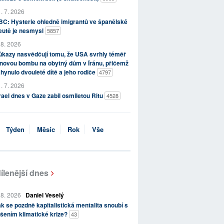
. 7. 2026
C: Hysterie ohledně imigrantů ve španělské
eutě je nesmysl
5857
 8. 2026
kazy nasvědčují tomu, že USA svrhly téměř
novou bombu na obytný dům v Íránu, přičemž
hynulo dvouleté dítě a jeho rodiče
4797
. 7. 2026
rael dnes v Gaze zabil osmiletou Ritu
4528
Týden
Měsíc
Rok
Vše
ílenější dnes
 8. 2026
Daniel Veselý
k se pozdně kapitalistická mentalita snoubí s
šením klimatické krize?
43