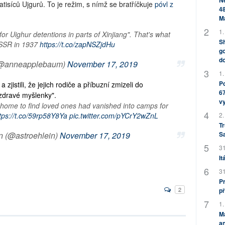
Ne
atisíců Ujgurů. To je režim, s nímž se bratříčkuje
póvl z
48
M
1.
for Uighur detentions in parts of Xinjiang". That's what
Sh
 USSR in 1937
https://t.co/zapNSZjdHu
go
do
(@anneapplebaum)
November 17, 2019
1.
Po
 zjistili, že jejich rodiče a příbuzní zmizeli do
67
ezdravé myšlenky".
v
 home to find loved ones had vanished into camps for
tps://t.co/59rp58Y8Ya
pic.twitter.com/pYCrY2wZnL
2.
Tr
n (@astroehlein)
November 17, 2019
S
31
It
31
Pr
2
př
1.
M
an