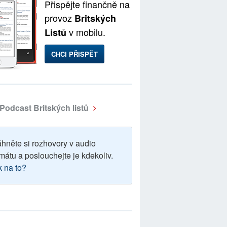
Přispějte finančně na
provoz
Britských
v mobilu.
Listů
CHCI PŘISPĚT
Podcast Britských listů
áhněte si rozhovory v audio
mátu a poslouchejte je kdekoliv.
k na to?