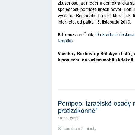
zkušenost, jak moderní demokratická sp
společnosti po třiceti letech hovoří B
vysílá na Regionální televizi, která je k
internetu, od pátku 15. listopadu 2019.
K tomu:
Jan Čulík,
O ukradené českoslo
Krapfla)
Všechny Rozhovory Britských listů js
k poslechu na vašem mobilu kdekoli
Pompeo: Izraelské osady
protizákonné"
18. 11. 2019
čas čtení 2 minuty