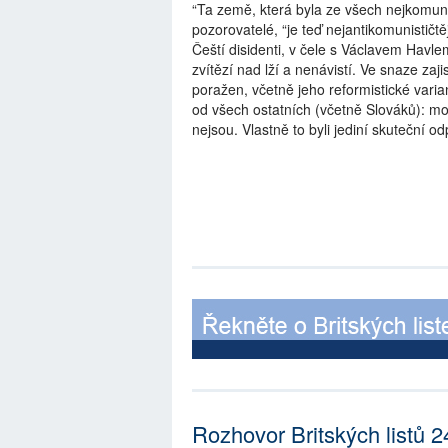
“Ta země, která byla ze všech nejkomunis
pozorovatelé, “je teď nejantikomunistič
Čeští disidenti, v čele s Václavem Havle
zvítězí nad lží a nenávistí. Ve snaze zaj
poražen, včetně jeho reformistické variant
od všech ostatních (včetně Slováků): mo
nejsou. Vlastně to byli jediní skuteční o
Rozhovor Britských listů 2