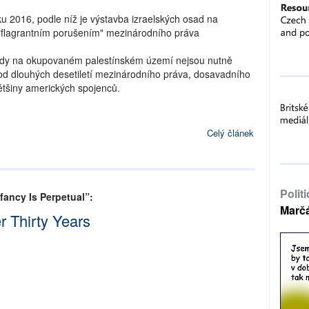
ku 2016, podle níž je výstavba izraelských osad na
lagrantním porušením" mezinárodního práva
osady na okupovaném palestínském území nejsou nutně
y od dlouhých desetiletí mezinárodního práva, dosavadního
ětšiny amerických spojenců.
Celý článek
Polit
fancy Is Perpetual”:
Marč
r Thirty Years