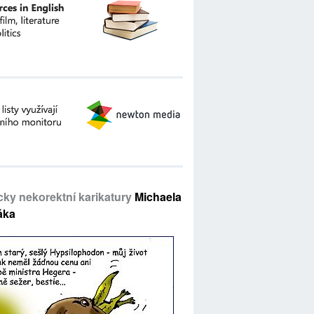
icky nekorektní karikatury
Michaela
áka