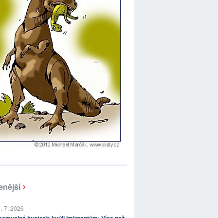
enější
. 7. 2026