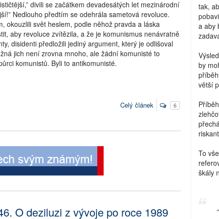
tičtější,” divili se začátkem devadesátých let mezinárodní
tak, a
tější!” Nedlouho předtím se odehrála sametová revoluce.
pobavi
m, okouzlili svět heslem, podle něhož pravda a láska
a aby 
istit, aby revoluce zvítězila, a že je komunismus nenávratně
zadava
y, disidenti předložili jediný argument, který je odlišoval
žná jich není zrovna mnoho, ale žádní komunisté to
Výsled
dpůrci komunistů. Byli to antikomunisté.
by moh
příběh
větší 
Příběh
Celý článek
6
zlehčo
přechá
riskant
To vše
refero
škály 
46. O deziluzi z vývoje po roce 1989