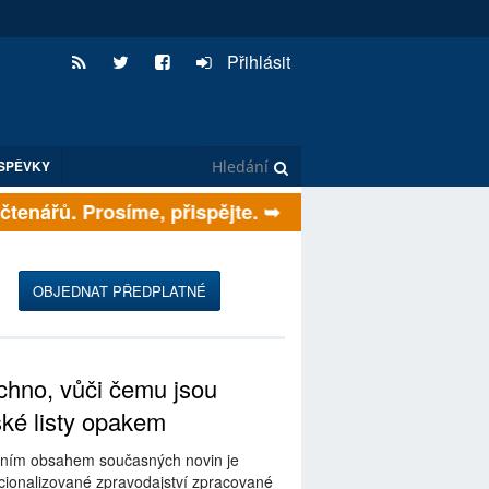
Přihlásit
SPĚVKY
ch čtenářů. Prosíme, přispějte. ➥
OBJEDNAT PŘEDPLATNÉ
hno, vůči čemu jsou
ské listy opakem
ním obsahem současných novin je
ionalizované zpravodajství zpracované