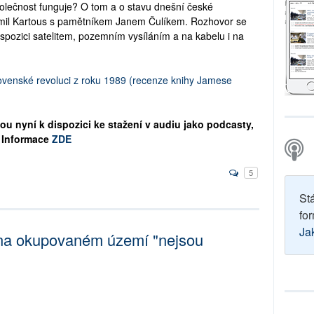
olečnost funguje? O tom a o stavu dnešní české
ohumil Kartous s pamětníkem Janem Čulíkem. Rozhovor se
 dispozici satelitem, pozemním vysíláním a na kabelu i na
venské revoluci z roku 1989 (recenze knihy Jamese
ou nyní k dispozici ke stažení v audiu jako podcasty,
. Informace
ZDE
5
St
for
Ja
 na okupovaném území "nejsou