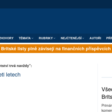
ZHOVORY
TÉMATA
RUBRIKY
NEJČTENĚJŠÍ
AUTOŘI
PŘÍ
Britské listy plně závisejí na finančních příspěvcí
ství trvá navždy”:
ti letech
Všec
Brit
Primár
komerc