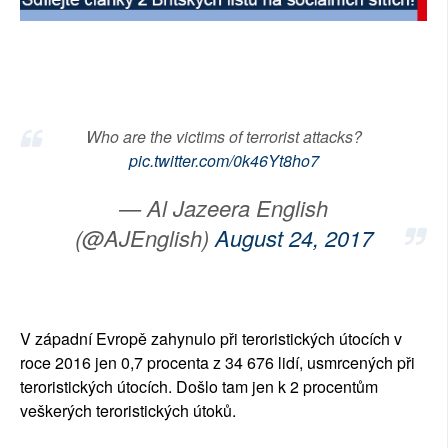
SOCIÁLNÍ SÍTĚ
RUBRIKY
PLNÁ VERZE STRÁNEK
Who are the victims of terrorist attacks?
pic.twitter.com/0k46Yt8ho7
— Al Jazeera English
(@AJEnglish)
August 24, 2017
V západní Evropě zahynulo při teroristických útocích v
roce 2016 jen 0,7 procenta z 34 676 lidí, usmrcených při
teroristických útocích. Došlo tam jen k 2 procentům
veškerých teroristických útoků.