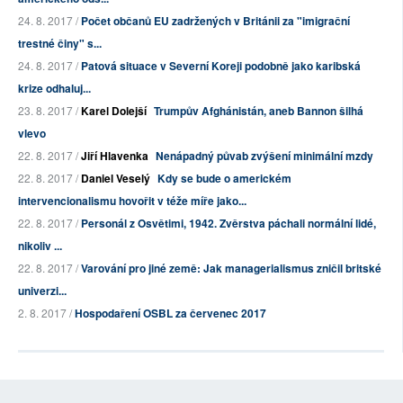
24. 8. 2017 /
Počet občanů EU zadržených v Británii za "imigrační
trestné činy" s...
24. 8. 2017 /
Patová situace v Severní Koreji podobně jako karibská
krize odhaluj...
23. 8. 2017 /
Karel Dolejší
Trumpův Afghánistán, aneb Bannon šilhá
vlevo
22. 8. 2017 /
Jiří Hlavenka
Nenápadný půvab zvýšení minimální mzdy
22. 8. 2017 /
Daniel Veselý
Kdy se bude o americkém
intervencionalismu hovořit v téže míře jako...
22. 8. 2017 /
Personál z Osvětimi, 1942. Zvěrstva páchali normální lidé,
nikoliv ...
22. 8. 2017 /
Varování pro jiné země: Jak managerialismus zničil britské
univerzi...
2. 8. 2017 /
Hospodaření OSBL za červenec 2017