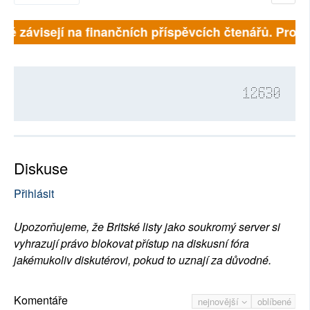
lně závisejí na finančních příspěvcích čtenářů. Prosím
12630
Diskuse
Přihlásit
Upozorňujeme, že Britské listy jako soukromý server si
vyhrazují právo blokovat přístup na diskusní fóra
jakémukoliv diskutérovi, pokud to uznají za důvodné.
Komentáře
nejnovější
oblíbené