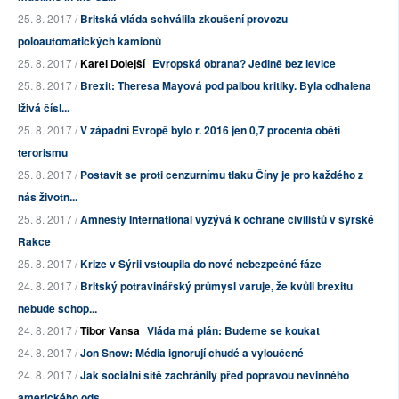
25. 8. 2017 /
Britská vláda schválila zkoušení provozu
poloautomatických kamionů
25. 8. 2017 /
Karel Dolejší
Evropská obrana? Jedině bez levice
25. 8. 2017 /
Brexit: Theresa Mayová pod palbou kritiky. Byla odhalena
lživá čísl...
25. 8. 2017 /
V západní Evropě bylo r. 2016 jen 0,7 procenta obětí
terorismu
25. 8. 2017 /
Postavit se proti cenzurnímu tlaku Číny je pro každého z
nás životn...
25. 8. 2017 /
Amnesty International vyzývá k ochraně civilistů v syrské
Rakce
25. 8. 2017 /
Krize v Sýrii vstoupila do nové nebezpečné fáze
24. 8. 2017 /
Britský potravinářský průmysl varuje, že kvůli brexitu
nebude schop...
24. 8. 2017 /
Tibor Vansa
Vláda má plán: Budeme se koukat
24. 8. 2017 /
Jon Snow: Média ignorují chudé a vyloučené
24. 8. 2017 /
Jak sociální sítě zachránily před popravou nevinného
amerického ods...