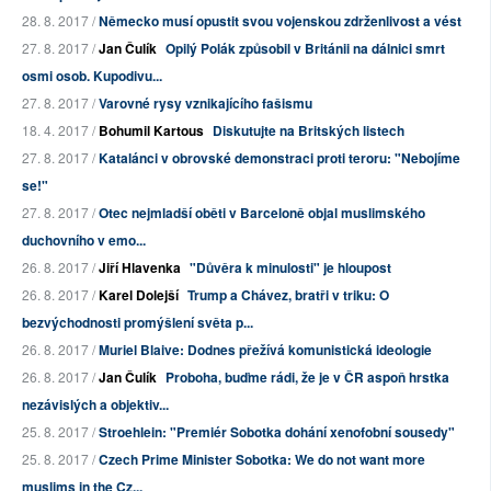
28. 8. 2017 /
Německo musí opustit svou vojenskou zdrženlivost a vést
27. 8. 2017 /
Jan Čulík
Opilý Polák způsobil v Británii na dálnici smrt
osmi osob. Kupodivu...
27. 8. 2017 /
Varovné rysy vznikajícího fašismu
18. 4. 2017 /
Bohumil Kartous
Diskutujte na Britských listech
27. 8. 2017 /
Katalánci v obrovské demonstraci proti teroru: "Nebojíme
se!"
27. 8. 2017 /
Otec nejmladší oběti v Barceloně objal muslimského
duchovního v emo...
26. 8. 2017 /
Jiří Hlavenka
"Důvěra k minulosti" je hloupost
26. 8. 2017 /
Karel Dolejší
Trump a Chávez, bratři v triku: O
bezvýchodnosti promýšlení světa p...
26. 8. 2017 /
Muriel Blaive: Dodnes přežívá komunistická ideologie
26. 8. 2017 /
Jan Čulík
Proboha, buďme rádi, že je v ČR aspoň hrstka
nezávislých a objektiv...
25. 8. 2017 /
Stroehlein: "Premiér Sobotka dohání xenofobní sousedy"
25. 8. 2017 /
Czech Prime Minister Sobotka: We do not want more
muslims in the Cz...