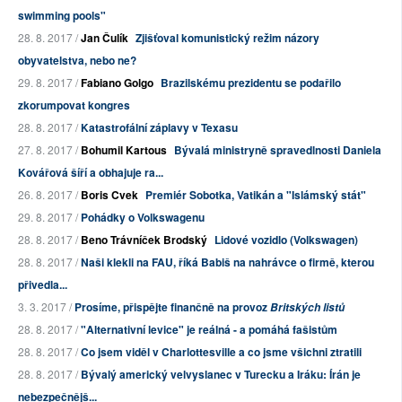
swimming pools"
28. 8. 2017 /
Jan Čulík
Zjišťoval komunistický režim názory
obyvatelstva, nebo ne?
29. 8. 2017 /
Fabiano Golgo
Brazilskému prezidentu se podařilo
zkorumpovat kongres
28. 8. 2017 /
Katastrofální záplavy v Texasu
27. 8. 2017 /
Bohumil Kartous
Bývalá ministryně spravedlnosti Daniela
Kovářová šíří a obhajuje ra...
26. 8. 2017 /
Boris Cvek
Premiér Sobotka, Vatikán a "Islámský stát"
29. 8. 2017 /
Pohádky o Volkswagenu
28. 8. 2017 /
Beno Trávníček Brodský
Lidové vozidlo (Volkswagen)
28. 8. 2017 /
Naši klekli na FAU, říká Babiš na nahrávce o firmě, kterou
přivedla...
3. 3. 2017 /
Prosíme, přispějte finančně na provoz
Britských listů
28. 8. 2017 /
"Alternativní levice" je reálná - a pomáhá fašistům
28. 8. 2017 /
Co jsem viděl v Charlottesville a co jsme všichni ztratili
28. 8. 2017 /
Bývalý americký velvyslanec v Turecku a Iráku: Írán je
nebezpečnějš...