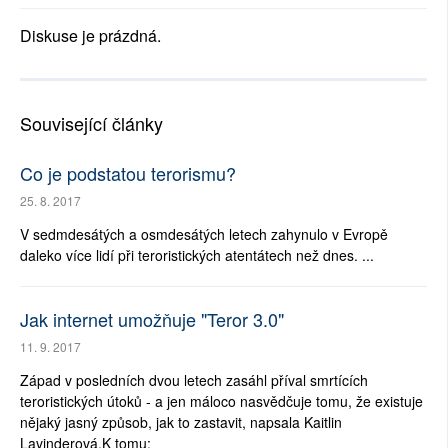
Diskuse je prázdná.
Související články
Co je podstatou terorismu?
25. 8. 2017
V sedmdesátých a osmdesátých letech zahynulo v Evropě
daleko více lidí při teroristických atentátech než dnes. ...
Jak internet umožňuje "Teror 3.0"
11. 9. 2017
Západ v posledních dvou letech zasáhl příval smrtících
teroristických útoků - a jen máloco nasvědčuje tomu, že existuje
nějaký jasný způsob, jak to zastavit, napsala Kaitlin
Lavinderová.K tomu: