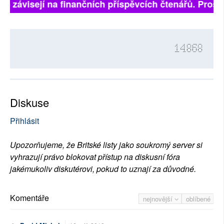
ně závisejí na finančních příspěvcích čtenářů. Prosím
14868
Diskuse
Přihlásit
Upozorňujeme, že Britské listy jako soukromý server si
vyhrazují právo blokovat přístup na diskusní fóra
jakémukoliv diskutérovi, pokud to uznají za důvodné.
Komentáře
nejnovější
oblíbené