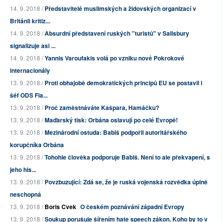
14. 9. 2018 /
Představitelé muslimských a židovských organizací v
Británii kritiz...
14. 9. 2018 /
Absurdní představení ruských "turistů" v Salisbury
signalizuje asi ...
14. 9. 2018 /
Yannis Varoufakis volá po vzniku nové Pokrokové
internacionály
13. 9. 2018 /
Proti obhajobě demokratických principů EU se postavil i
šéf ODS Fia...
13. 9. 2018 /
Proč zaměstnáváte Kašpara, Hamáčku?
13. 9. 2018 /
Maďarský tisk: Orbána oslavují po celé Evropě!
13. 9. 2018 /
Mezinárodní ostuda: Babiš podpořil autoritářského
korupčníka Orbána
13. 9. 2018 /
Tohohle člověka podporuje Babiš. Není to ale překvapení, s
jeho his...
13. 9. 2018 /
Povzbuzující: Zdá se, že je ruská vojenská rozvědka úplně
neschopná
13. 9. 2018 /
Boris Cvek
O českém poznávání západní Evropy
13. 9. 2018 /
Soukup porušuje šířením hate speech zákon. Koho by to v