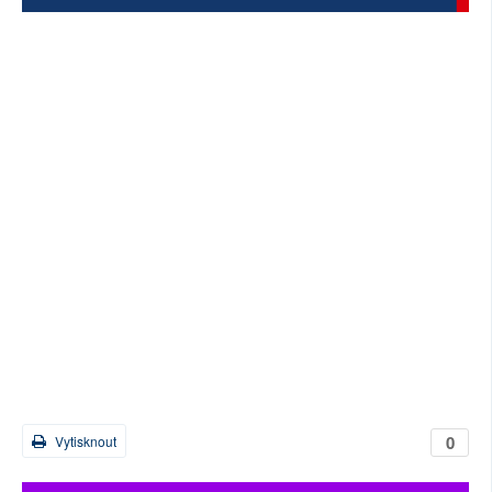
SOCIÁLNÍ SÍTĚ
RUBRIKY
PLNÁ VERZE STRÁNEK
0
Vytisknout