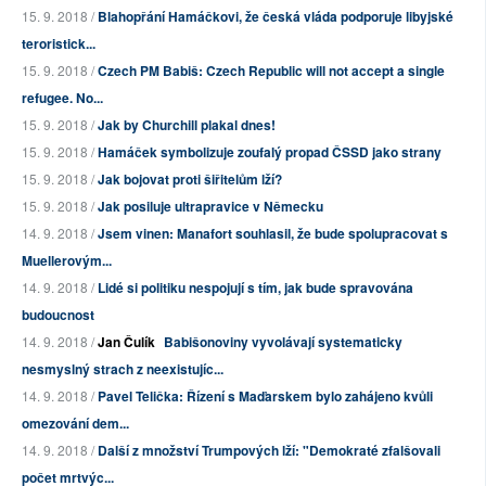
15. 9. 2018 /
Blahopřání Hamáčkovi, že česká vláda podporuje libyjské
teroristick...
15. 9. 2018 /
Czech PM Babiš: Czech Republic will not accept a single
refugee. No...
15. 9. 2018 /
Jak by Churchill plakal dnes!
15. 9. 2018 /
Hamáček symbolizuje zoufalý propad ČSSD jako strany
15. 9. 2018 /
Jak bojovat proti šiřitelům lží?
15. 9. 2018 /
Jak posiluje ultrapravice v Německu
14. 9. 2018 /
Jsem vinen: Manafort souhlasil, že bude spolupracovat s
Muellerovým...
14. 9. 2018 /
Lidé si politiku nespojují s tím, jak bude spravována
budoucnost
14. 9. 2018 /
Jan Čulík
Babišonoviny vyvolávají systematicky
nesmyslný strach z neexistujíc...
14. 9. 2018 /
Pavel Telička: Řízení s Maďarskem bylo zahájeno kvůli
omezování dem...
14. 9. 2018 /
Další z množství Trumpových lží: "Demokraté zfalšovali
počet mrtvýc...