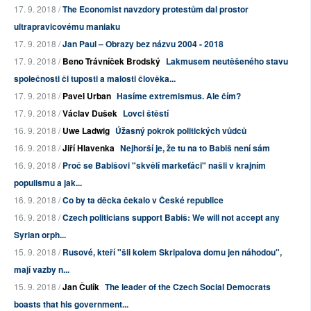
17. 9. 2018 /
The Economist navzdory protestům dal prostor
ultrapravicovému maniaku
17. 9. 2018 /
Jan Paul – Obrazy bez názvu 2004 - 2018
17. 9. 2018 /
Beno Trávníček Brodský
Lakmusem neutěšeného stavu
společnosti či tuposti a malosti člověka...
17. 9. 2018 /
Pavel Urban
Hasíme extremismus. Ale čím?
17. 9. 2018 /
Václav Dušek
Lovci štěstí
16. 9. 2018 /
Uwe Ladwig
Úžasný pokrok politických vůdců
16. 9. 2018 /
Jiří Hlavenka
Nejhorší je, že tu na to Babiš není sám
16. 9. 2018 /
Proč se Babišovi "skvělí markeťáci" našli v krajním
populismu a jak...
16. 9. 2018 /
Co by ta děcka čekalo v České republice
16. 9. 2018 /
Czech politicians support Babiš: We will not accept any
Syrian orph...
15. 9. 2018 /
Rusové, kteří "šli kolem Skripalova domu jen náhodou",
mají vazby n...
15. 9. 2018 /
Jan Čulík
The leader of the Czech Social Democrats
boasts that his government...