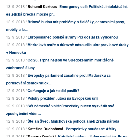
13. 9. 2018 /
Bohumil Kartous
Emergency call: Politická, intelektuální,
estetická břečka mocně pr...
12. 9. 2018 /
Britové budou mít problémy s řidičáky, cestovními pasy,
mobily a le...
12. 9. 2018 /
Europoslanec polské strany PiS dostal za vyučenou
12. 9. 2018 /
Merkelová ostře a důrazně odsoudila ultrapravicové útoky
v Německu
12. 9. 2018 /
Od 26. srpna nejsou ve Středozemním moři žádné
záchranné čluny
12. 9. 2018 /
Evropský parlament zasáhne proti Maďarsku za
porušování demokratick...
12. 9. 2018 /
Co funguje a jak to dál posílit?
12. 9. 2018 /
Polský prezident útočí na Evropskou unii
12. 9. 2018 /
Šéf německé vnitřní rozvědky nucen vysvětlit své
zpochybnění videí ...
12. 9. 2018 /
Štefan Švec: Mnichovská pohoda aneb Zrada národa
12. 9. 2018 /
Kateřina Duchoňová
Perspektivy současné Afriky
12. 9. 2018 /
Tomasz Oryński
Katolická církev vládne nad vším. Pozor,