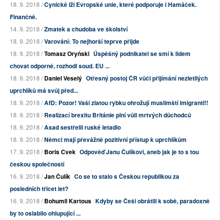
18. 9. 2018 /
Cynické lži Evropské unie, které podporuje i Hamáček.
Finančně.
14. 9. 2018 /
Zmatek a chudoba ve školství
18. 9. 2018 /
Varování: To nejhorší teprve přijde
18. 9. 2018 /
Tomasz Oryński
Úspěšný podnikatel se smí k lidem
chovat odporně, rozhodl soud. EU ...
18. 9. 2018 /
Daniel Veselý
Otřesný postoj ČR vůči přijímání nezletilých
uprchlíků má svůj před...
18. 9. 2018 /
AfD: Pozor! Vaši zlatou rybku ohrožují muslimští imigranti!!
18. 9. 2018 /
Realizací brexitu Británie plní vůli mrtvých důchodců
18. 9. 2018 /
Asad sestřelil ruské letadlo
18. 9. 2018 /
Němci mají převážně pozitivní přístup k uprchlíkům
17. 9. 2018 /
Boris Cvek
Odpověď Janu Čulíkovi, aneb jak je to s tou
českou společností
16. 9. 2018 /
Jan Čulík
Co se to stalo s Českou republikou za
posledních třicet let?
16. 9. 2018 /
Bohumil Kartous
Kdyby se Češi obrátili k sobě, paradoxně
by to oslabilo ohlupující ...