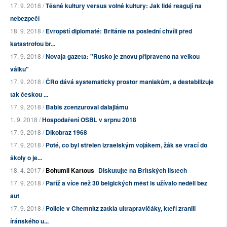
17. 9. 2018 /
Těsné kultury versus volné kultury: Jak lidé reagují na
nebezpečí
18. 9. 2018 /
Evropští diplomaté: Británie na poslední chvíli před
katastrofou br...
17. 9. 2018 /
Novaja gazeta: "Rusko je znovu připraveno na velkou
válku"
17. 9. 2018 /
ČRo dává systematicky prostor maniakům, a destabilizuje
tak českou ...
17. 9. 2018 /
Babiš zcenzuroval dalajlámu
1. 9. 2018 /
Hospodaření OSBL v srpnu 2018
17. 9. 2018 /
Dikobraz 1968
17. 9. 2018 /
Poté, co byl střelen izraelským vojákem, žák se vrací do
školy o je...
18. 4. 2017 /
Bohumil Kartous
Diskutujte na Britských listech
17. 9. 2018 /
Paříž a více než 30 belgických měst is užívalo neděli bez
aut
17. 9. 2018 /
Policie v Chemnitz zatkla ultrapravičáky, kteří zranili
íránského u...