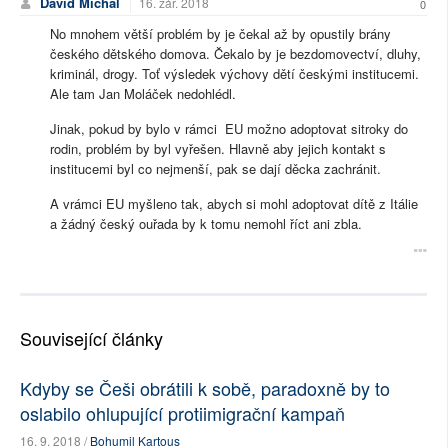
David Michal
16. zář. 2018
0
No mnohem větší problém by je čekal až by opustily brány
českého dětského domova. Čekalo by je bezdomovectví, dluhy,
kriminál, drogy. Toť výsledek výchovy dětí českými institucemi.
Ale tam Jan Moláček nedohlédl.
Jinak, pokud by bylo v rámci EU možno adoptovat sitroky do
rodin, problém by byl vyřešen. Hlavně aby jejich kontakt s
institucemi byl co nejmenší, pak se dají děcka zachránit.
A vrámci EU myšleno tak, abych si mohl adoptovat dítě z Itálie
a žádný český ouřada by k tomu nemohl říct ani zbla.
Související články
Kdyby se Češi obrátili k sobě, paradoxně by to
oslabilo ohlupující protiimigrační kampaň
16. 9. 2018 /
Bohumil Kartous