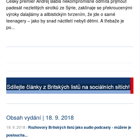
Český premiér Andrej Babiš nekompromisně odmítá přijmout
padesát nezletilých sirotků ze Sýrie, zaklínaje se překroucenými
výroky dalajlámy a alibistickým tvrzením, že jde o samé
teenagery – jako by snad náctiletí nebyli dětmi. A třebaže je
po...
Obsah vydání | 18. 9. 2018
18. 9. 2018 /
Rozhovory Britských listů jako audio podcasty - můžete je
posloucha...