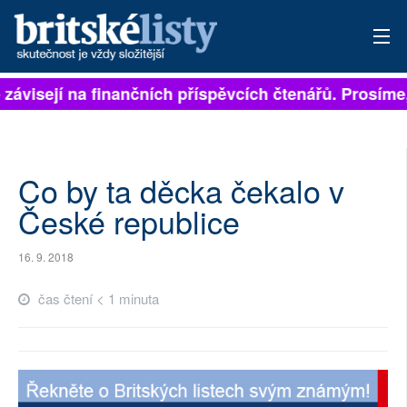
 závisejí na finančních příspěvcích čtenářů. Prosíme, 
PŘIHLÁSIT
AKTUÁLNÍ VYDÁNÍ
ARCHIV
Co by ta děcka čekalo v
České republice
ROZHOVORY
16. 9. 2018
TÉMATA
čas čtení < 1 minuta
NEJČTENĚJŠÍ ZA 7 DNÍ
AUTOŘI
PŘÍSPĚVKY NA PROVOZ