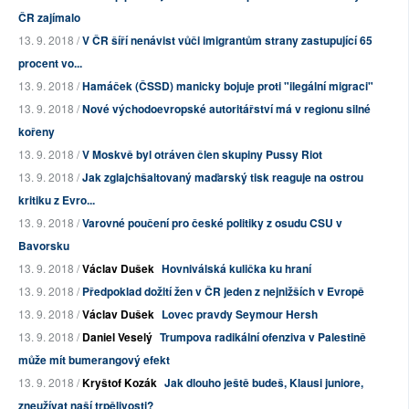
ČR zajímalo
13. 9. 2018 /
V ČR šíří nenávist vůči imigrantům strany zastupující 65
procent vo...
13. 9. 2018 /
Hamáček (ČSSD) manicky bojuje proti "ilegální migraci"
13. 9. 2018 /
Nové východoevropské autoritářství má v regionu silné
kořeny
13. 9. 2018 /
V Moskvě byl otráven člen skupiny Pussy Riot
13. 9. 2018 /
Jak zglajchšaltovaný maďarský tisk reaguje na ostrou
kritiku z Evro...
13. 9. 2018 /
Varovné poučení pro české politiky z osudu CSU v
Bavorsku
13. 9. 2018 /
Václav Dušek
Hovniválská kulička ku hraní
13. 9. 2018 /
Předpoklad dožití žen v ČR jeden z nejnižších v Evropě
13. 9. 2018 /
Václav Dušek
Lovec pravdy Seymour Hersh
13. 9. 2018 /
Daniel Veselý
Trumpova radikální ofenziva v Palestině
může mít bumerangový efekt
13. 9. 2018 /
Kryštof Kozák
Jak dlouho ještě budeš, Klausi juniore,
zneužívat naší trpělivosti?