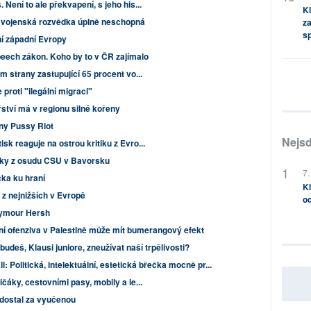
Není to ale překvapení, s jeho his...
Kl
ká vojenská rozvědka úplně neschopná
za
s
í západní Evropy
eech zákon. Koho by to v ČR zajímalo
m strany zastupující 65 procent vo...
roti "ilegální migraci"
tví má v regionu silné kořeny
ny Pussy Riot
Nejsd
sk reaguje na ostrou kritiku z Evro...
tiky z osudu CSU v Bavorsku
7.
čka ku hraní
Kl
 z nejnižších v Evropě
od
ymour Hersh
ní ofenziva v Palestině může mít bumerangový efekt
budeš, Klausi juniore, zneužívat naší trpělivosti?
: Politická, intelektuální, estetická břečka mocně pr...
čáky, cestovními pasy, mobily a le...
 dostal za vyučenou