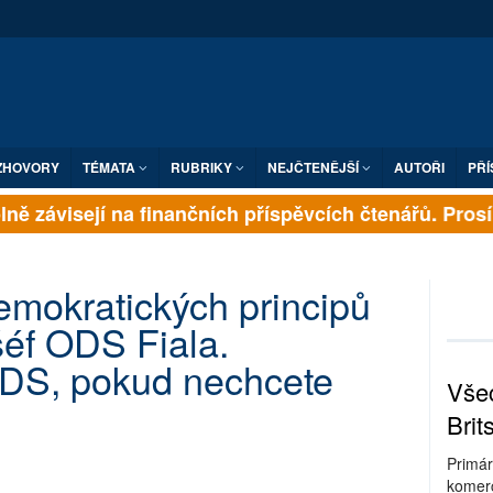
ZHOVORY
TÉMATA
RUBRIKY
NEJČTENĚJŠÍ
AUTOŘI
PŘÍ
ně závisejí na finančních příspěvcích čtenářů. Prosíme
emokratických principů
šéf ODS Fiala.
ODS, pokud nechcete
Všec
Brit
Primár
komerc