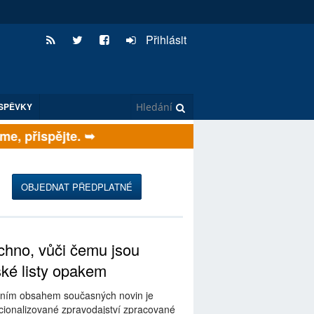
Přihlásit
SPĚVKY
, přispějte. ➥
OBJEDNAT PŘEDPLATNÉ
hno, vůči čemu jsou
ské listy opakem
ním obsahem současných novin je
ionalizované zpravodajství zpracované