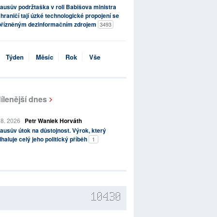
ausův podržtaška v roli Babišova ministra
hraničí tají úzké technologické propojení se
přízněným dezinformačním zdrojem
3493
Týden
Měsíc
Rok
Vše
ílenější dnes
 8. 2026
Petr Waniek Horváth
ausův útok na důstojnost. Výrok, který
haluje celý jeho politický příběh
1
10430