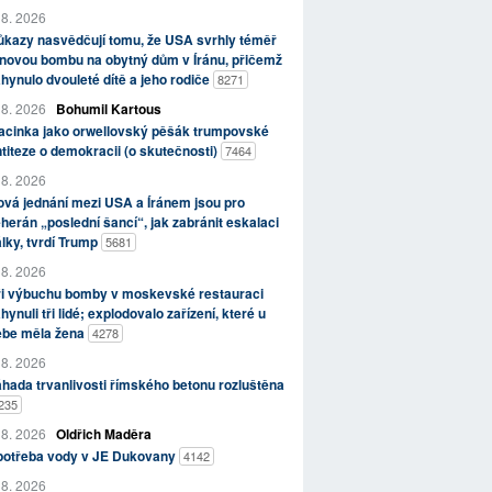
 8. 2026
kazy nasvědčují tomu, že USA svrhly téměř
novou bombu na obytný dům v Íránu, přičemž
hynulo dvouleté dítě a jeho rodiče
8271
 8. 2026
Bohumil Kartous
acinka jako orwellovský pěšák trumpovské
titeze o demokracii (o skutečnosti)
7464
 8. 2026
vá jednání mezi USA a Íránem jsou pro
herán „poslední šancí“, jak zabránit eskalaci
lky, tvrdí Trump
5681
 8. 2026
ři výbuchu bomby v moskevské restauraci
hynuli tři lidé; explodovalo zařízení, které u
ebe měla žena
4278
 8. 2026
hada trvanlivosti římského betonu rozluštěna
235
 8. 2026
Oldřich Maděra
potřeba vody v JE Dukovany
4142
 8. 2026