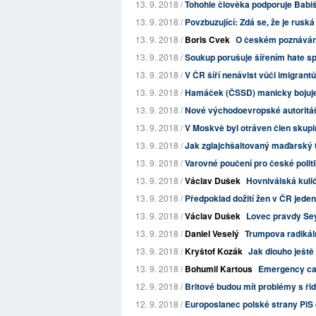
13. 9. 2018 /
Tohohle člověka podporuje Babiš. 
13. 9. 2018 /
Povzbuzující: Zdá se, že je rus
13. 9. 2018 /
Boris Cvek
O českém poznáván
13. 9. 2018 /
Soukup porušuje šířením hate sp
13. 9. 2018 /
V ČR šíří nenávist vůči imigrantů
13. 9. 2018 /
Hamáček (ČSSD) manicky bojuje p
13. 9. 2018 /
Nové východoevropské autoritářs
13. 9. 2018 /
V Moskvě byl otráven člen skupi
13. 9. 2018 /
Jak zglajchšaltovaný maďarský ti
13. 9. 2018 /
Varovné poučení pro české poli
13. 9. 2018 /
Václav Dušek
Hovniválská kuli
13. 9. 2018 /
Předpoklad dožití žen v ČR jeden
13. 9. 2018 /
Václav Dušek
Lovec pravdy Se
13. 9. 2018 /
Daniel Veselý
Trumpova radikál
13. 9. 2018 /
Kryštof Kozák
Jak dlouho ještě 
13. 9. 2018 /
Bohumil Kartous
Emergency call
12. 9. 2018 /
Britové budou mít problémy s řidi
12. 9. 2018 /
Europoslanec polské strany PiS