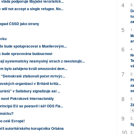
láda podporuje libyjské teroristick...
3.
ill not accept a single refugee. No...
Dů
tu
za
ropad ČSSD jako strany
1.
M
ecku
an
 že bude spolupracovat s Muellerovým...
4.
, jak bude spravována budoucnost
No
Te
jí systematicky nesmyslný strach z neexistujíc...
vá
em bylo zahájeno kvůli omezování dem...
2.
 "Demokraté zfalšovali počet mrtvýc...
P
ských organizací v Británii kritiz...
za
s
istů" v Salisbury signalizuje asi ...
u nové Pokrokové internacionály
5.
Zá
incipů EU se postavil i šéf ODS Fia...
4
amáčku?
3.
po celé Evropě!
S
řil autoritářského korupčníka Orbána
3.