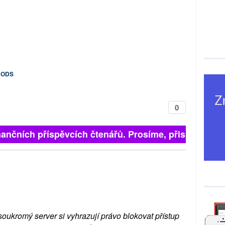
 ODS
0
inančních příspěvcích čtenářů. Prosíme, přispějte. ➥
soukromý server si vyhrazují právo blokovat přístup