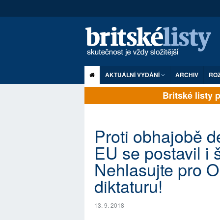
AKTUÁLNÍ VYDÁNÍ
ARCHIV
RO
Britské listy pl
Proti obhajobě d
EU se postavil i 
Nehlasujte pro 
diktaturu!
13. 9. 2018