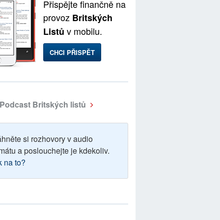
Přispějte finančně na
provoz
Britských
v mobilu.
Listů
CHCI PŘISPĚT
Podcast Britských listů
áhněte si rozhovory v audio
mátu a poslouchejte je kdekoliv.
k na to?