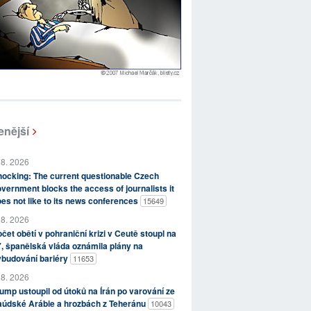
enější
 8. 2026
ocking: The current questionable Czech
vernment blocks the access of journalists it
es not like to its news conferences
15649
 8. 2026
čet obětí v pohraniční krizi v Ceutě stoupl na
, španělská vláda oznámila plány na
ybudování bariéry
11653
 8. 2026
ump ustoupil od útoků na Írán po varování ze
aúdské Arábie a hrozbách z Teheránu
10043