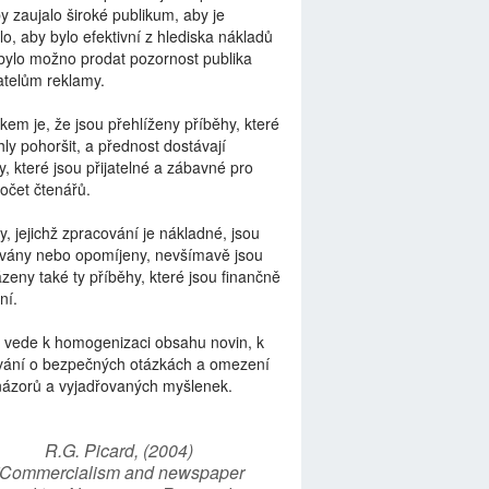
by zaujalo široké publikum, aby je
lo, aby bylo efektivní z hlediska nákladů
bylo možno prodat pozornost publika
telům reklamy.
kem je, že jsou přehlíženy příběhy, které
ly pohoršit, a přednost dostávají
y, které jsou přijatelné a zábavné pro
počet čtenářů.
y, jejichž zpracování je nákladné, jsou
vány nebo opomíjeny, nevšímavě jsou
zeny také ty příběhy, které jsou finančně
ní.
 vede k homogenizaci obsahu novin, k
vání o bezpečných otázkách a omezení
názorů a vyjadřovaných myšlenek.
R.G. Picard, (2004)
“Commercialism and newspaper