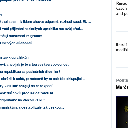
é podporuje i Hamáček. Finančně.
de
atel se smí k lidem chovat odporně, rozhodl soud. EU ...
vůči přijímání nezletilých uprchlíků má svůj před...
ožují muslimští imigranti!!
vůli mrtvých důchodců
ístup k uprchlíkům
vi, aneb jak je to s tou českou společností
u republikou za posledních třicet let?
brátili k sobě, paradoxně by to oslabilo ohlupující ...
Polit
ry: Jak lidé reagují na nebezpečí
Marč
slední chvíli před katastrofou br...
připraveno na velkou válku"
aniakům, a destabilizuje tak českou ...