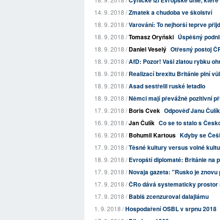
Cynické lži Evropské unie, kter
14. 9. 2018 /
Zmatek a chudoba ve školství
18. 9. 2018 /
Varování: To nejhorší teprve přij
18. 9. 2018 /
Tomasz Oryński
Úspěšný podnik
18. 9. 2018 /
Daniel Veselý
Otřesný postoj ČR 
18. 9. 2018 /
AfD: Pozor! Vaši zlatou rybku ohr
18. 9. 2018 /
Realizací brexitu Británie plní 
18. 9. 2018 /
Asad sestřelil ruské letadlo
18. 9. 2018 /
Němci mají převážně pozitivní př
17. 9. 2018 /
Boris Cvek
Odpověď Janu Čulíko
16. 9. 2018 /
Jan Čulík
Co se to stalo s Česko
16. 9. 2018 /
Bohumil Kartous
Kdyby se Češi o
17. 9. 2018 /
Těsné kultury versus volné kultu
18. 9. 2018 /
Evropští diplomaté: Británie na po
17. 9. 2018 /
Novaja gazeta: "Rusko je znovu 
17. 9. 2018 /
ČRo dává systematicky prostor m
17. 9. 2018 /
Babiš zcenzuroval dalajlámu
1. 9. 2018 /
Hospodaření OSBL v srpnu 2018