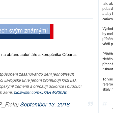
tak, a
pobavi
a aby 
zadava
Výsled
by moh
příběh
větší 
Příběh
l na obranu autoritáře a korupčníka Orbána:
zlehčo
přechá
riskant
působem zasahovat do dění jednotlivých
To vše
ci Evropské unie jenom prohlubují krizi EU,
refero
ropskými zeměmi a ohrožují dokonce i budoucí
škály 
ch zemí.
pic.twitter.com/Q7ARWS2hAh
P_Fiala)
September 13, 2018