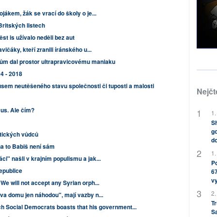
ojákem, žák se vrací do školy o je...
Britských listech
st is užívalo neděli bez aut
vičáky, kteří zranili íránského u...
ům dal prostor ultrapravicovému maniaku
4 - 2018
em neutěšeného stavu společnosti či tuposti a malosti
Nejčt
us. Ale čím?
1.
Sh
go
tických vůdců
do
 na to Babiš není sám
1.
i" našli v krajním populismu a jak...
Po
epublice
67
v
We will not accept any Syrian orph...
2.
ova domu jen náhodou", mají vazby n...
Tr
ch Social Democrats boasts that his government...
S