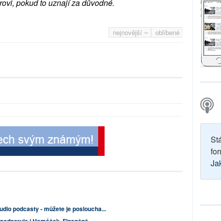
rovi, pokud to uznají za důvodné.
nejnovější
oblíbené
St
for
Ja
udio podcasty - můžete je posloucha...