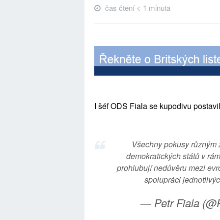
čas čtení < 1 minuta
I šéf ODS Fiala se kupodivu postavi
Všechny pokusy různým z
demokratických států v rám
prohlubují nedůvěru mezi ev
spolupráci jednotlivý
— Petr Fiala (@