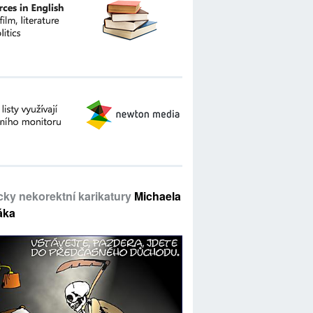
icky nekorektní karikatury
Michaela
áka