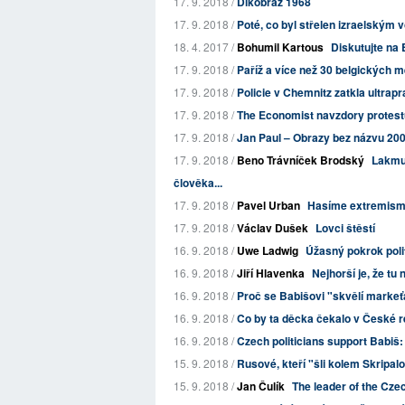
17. 9. 2018 /
Dikobraz 1968
17. 9. 2018 /
Poté, co byl střelen izraelským v
18. 4. 2017 /
Bohumil Kartous
Diskutujte na 
17. 9. 2018 /
Paříž a více než 30 belgických mě
17. 9. 2018 /
Policie v Chemnitz zatkla ultrapra
17. 9. 2018 /
The Economist navzdory protest
17. 9. 2018 /
Jan Paul – Obrazy bez názvu 200
17. 9. 2018 /
Beno Trávníček Brodský
Lakmus
člověka...
17. 9. 2018 /
Pavel Urban
Hasíme extremism
17. 9. 2018 /
Václav Dušek
Lovci štěstí
16. 9. 2018 /
Uwe Ladwig
Úžasný pokrok poli
16. 9. 2018 /
Jiří Hlavenka
Nejhorší je, že tu
16. 9. 2018 /
Proč se Babišovi "skvělí markeťác
16. 9. 2018 /
Co by ta děcka čekalo v České r
16. 9. 2018 /
Czech politicians support Babiš: 
15. 9. 2018 /
Rusové, kteří "šli kolem Skripal
15. 9. 2018 /
Jan Čulík
The leader of the Cze