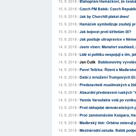
15. 9. 2018 /
Blahopřání Hamáčkovi, že česká v
15. 9. 2018 /
Czech PM Babiš: Czech Republic w
15. 9. 2018 /
Jak by Churchill plakal dnes!
15. 9. 2018 /
Hamáček symbolizuje zoufalý p
15. 9. 2018 /
Jak bojovat proti šiřitelům lží?
15. 9. 2018 /
Jak posiluje ultrapravice v Něm
14. 9. 2018 /
Jsem vinen: Manafort souhlasil,
14. 9. 2018 /
Lidé si politiku nespojují s tím
14. 9. 2018 /
Jan Čulík
Babišonoviny vyvoláva
14. 9. 2018 /
Pavel Telička: Řízení s Maďarsk
14. 9. 2018 /
Další z množství Trumpových lží:
14. 9. 2018 /
Představitelé muslimských a židov
14. 9. 2018 /
Absurdní představení ruských "tur
14. 9. 2018 /
Yannis Varoufakis volá po vznik
13. 9. 2018 /
Proti obhajobě demokratických pr
13. 9. 2018 /
Proč zaměstnáváte Kašpara, H
13. 9. 2018 /
Maďarský tisk: Orbána oslavují 
13. 9. 2018 /
Mezinárodní ostuda: Babiš podpo