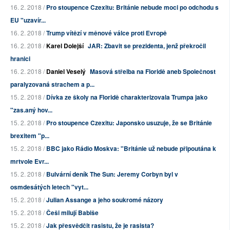
16. 2. 2018 /
Pro stoupence Czexitu: Británie nebude moci po odchodu s
EU "uzavír...
16. 2. 2018 /
Trump vítězí v měnové válce proti Evropě
16. 2. 2018 /
Karel Dolejší
JAR: Zbavit se prezidenta, jenž překročil
hranici
16. 2. 2018 /
Daniel Veselý
Masová střelba na Floridě aneb Společnost
paralyzovaná strachem a p...
15. 2. 2018 /
Dívka ze školy na Floridě charakterizovala Trumpa jako
"zas.aný hov...
15. 2. 2018 /
Pro stoupence Czexitu: Japonsko usuzuje, že se Británie
brexitem "p...
15. 2. 2018 /
BBC jako Rádio Moskva: "Británie už nebude připoutána k
mrtvole Evr...
15. 2. 2018 /
Bulvární deník The Sun: Jeremy Corbyn byl v
osmdesátých letech "vyt...
15. 2. 2018 /
Julian Assange a jeho soukromé názory
15. 2. 2018 /
Češi milují Babiše
15. 2. 2018 /
Jak přesvědčit rasistu, že je rasista?