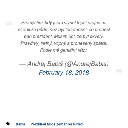
SOCIÁLNÍ SÍTĚ
RUBRIKY
Přemýšlím, kdy jsem slyšel lepší projev na
stranické půdě, než byl ten dnešní, co pronesl
PLNÁ VERZE STRÁNEK
pan prezident. Musím říct, že byl skvělý.
Pravdivý, trefný, vtipný a pronesený spatra.
Podle mě geniální rétor.
— Andrej Babiš (@AndrejBabis)
February 18, 2018
Babiš
|
Prezident Miloš Zeman ve funkci