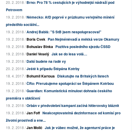
20. 2. 2018 /
Brno: Pro 78 % cestujících je výhodnější nádraží pod
Petrovem
19. 2. 2018 /
Německo: AfD poprvé v průzkumu veřejného mínění
předstihlo sociální...
19. 2. 2018 /
Andrej Babiš: "S StB jsem nespolupracoval"
19. 2. 2018 /
Boris Cvek
Pan Nejméněvadí a měkká verze Okamury
19. 2. 2018 /
Bohuslav Binka
Pozitiva posledního sjezdu ČSSD
19. 2. 2018 /
Daniel Veselý
Jak se do lesa volá…
19. 2. 2018 /
Další budete na řadě vy
20. 2. 2018 /
Ještě k případu Štěpána Kotrby
18. 4. 2017 /
Bohumil Kartous
Diskutujte na Britských listech
19. 2. 2018 /
ČRo: Přerušujeme spolupráci se Štěpánem Kotrbou
19. 2. 2018 /
Guardian: Komunistická minulost dohnala českého
premiéra v obklíčení
19. 2. 2018 /
Orbán v předvolební kampani začíná hitlerovsky bláznit
19. 2. 2018 /
Jan Foff
Neakceptovatelná dezinformace od komisí pro
životní prostředí a ene...
19. 2. 2018 /
Jan Molič
Jak je vůbec možné, že agenturní práce je