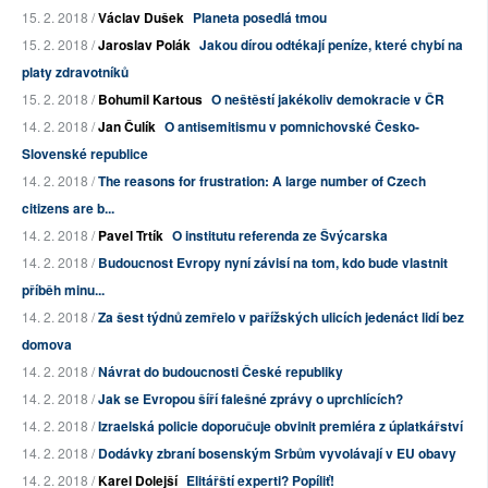
15. 2. 2018 /
Václav Dušek
Planeta posedlá tmou
15. 2. 2018 /
Jaroslav Polák
Jakou dírou odtékají peníze, které chybí na
platy zdravotníků
15. 2. 2018 /
Bohumil Kartous
O neštěstí jakékoliv demokracie v ČR
14. 2. 2018 /
Jan Čulík
O antisemitismu v pomnichovské Česko-
Slovenské republice
14. 2. 2018 /
The reasons for frustration: A large number of Czech
citizens are b...
14. 2. 2018 /
Pavel Trtík
O institutu referenda ze Švýcarska
14. 2. 2018 /
Budoucnost Evropy nyní závisí na tom, kdo bude vlastnit
příběh minu...
14. 2. 2018 /
Za šest týdnů zemřelo v pařížských ulicích jedenáct lidí bez
domova
14. 2. 2018 /
Návrat do budoucnosti České republiky
14. 2. 2018 /
Jak se Evropou šíří falešné zprávy o uprchlících?
14. 2. 2018 /
Izraelská policie doporučuje obvinit premiéra z úplatkářství
14. 2. 2018 /
Dodávky zbraní bosenským Srbům vyvolávají v EU obavy
14. 2. 2018 /
Karel Dolejší
Elitářští experti? Popíliť!