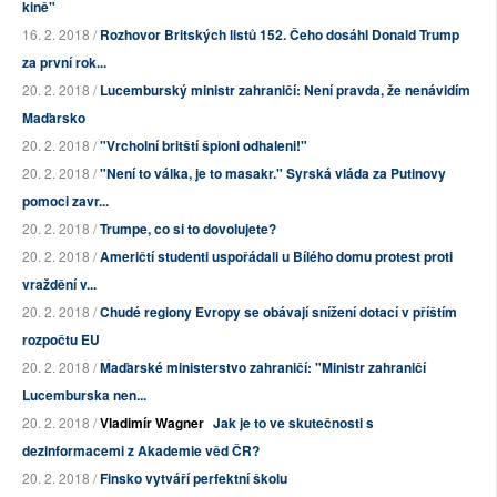
kině"
16. 2. 2018 /
Rozhovor Britských listů 152. Čeho dosáhl Donald Trump
za první rok...
20. 2. 2018 /
Lucemburský ministr zahraničí: Není pravda, že nenávidím
Maďarsko
20. 2. 2018 /
"Vrcholní britští špioni odhaleni!"
20. 2. 2018 /
"Není to válka, je to masakr." Syrská vláda za Putinovy
pomoci zavr...
20. 2. 2018 /
Trumpe, co si to dovolujete?
20. 2. 2018 /
Američtí studenti uspořádali u Bílého domu protest proti
vraždění v...
20. 2. 2018 /
Chudé regiony Evropy se obávají snížení dotací v příštím
rozpočtu EU
20. 2. 2018 /
Maďarské ministerstvo zahraničí: "Ministr zahraničí
Lucemburska nen...
20. 2. 2018 /
Vladimír Wagner
Jak je to ve skutečnosti s
dezinformacemi z Akademie věd ČR?
20. 2. 2018 /
Finsko vytváří perfektní školu