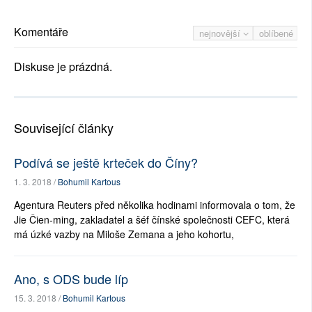
Komentáře
nejnovější
oblíbené
Diskuse je prázdná.
Související články
Podívá se ještě krteček do Číny?
1. 3. 2018 /
Bohumil Kartous
Agentura Reuters před několika hodinami informovala o tom, že
Jie Čien-ming, zakladatel a šéf čínské společnosti CEFC, která
má úzké vazby na Miloše Zemana a jeho kohortu,
Ano, s ODS bude líp
15. 3. 2018 /
Bohumil Kartous