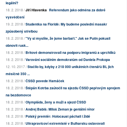
legální?
18. 2. 2018 /
Jiří Hlavenka
Referendum jako odměna za dobré
vysvědčení
19. 2. 2018 /
Studentka na Floridě: My budeme poslední masakr
způsobený střelbou
18. 2. 2018 /
"Vy si myslíte, že jsme barbaři." Jak se Putin pokusil
obnovit rusk...
18. 2. 2018 /
Britové demonstrovali na podporu imigrantů a uprchlíků
18. 2. 2018 /
Varování sociálním demokratům od Daniela Prokopa
12. 10. 2017 /
Stačilo by, kdyby z 218 000 unikátních čtenářů BL jich
měsíčně 350 ...
18. 2. 2018 /
ČSSD povede Hamáček
18. 2. 2018 /
Štěpán Kotrba zaútočil na sjezdu ČSSD pepřovým sprejem
na bezdomovce
18. 2. 2018 /
Olympiáda, ženy a muži a sjezd ČSSD
18. 2. 2018 /
Andrej Babiš: Miloš Zeman je geniální rétor
18. 2. 2018 /
Polský premiér: Holocaust páchali i židé
18. 2. 2018 /
Ultrapravicoví extremisté v Bulharsku oslavovali