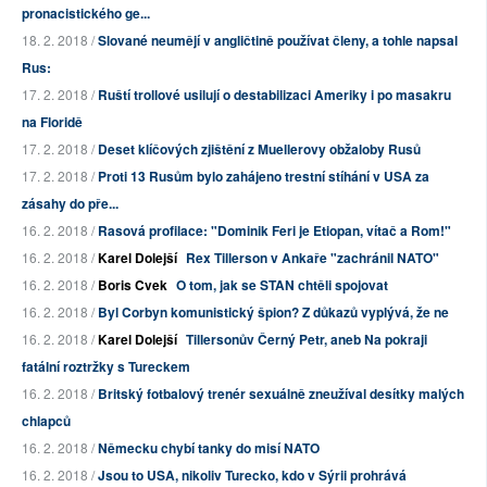
pronacistického ge...
18. 2. 2018 /
Slované neumějí v angličtině používat členy, a tohle napsal
Rus:
17. 2. 2018 /
Ruští trollové usilují o destabilizaci Ameriky i po masakru
na Floridě
17. 2. 2018 /
Deset klíčových zjištění z Muellerovy obžaloby Rusů
17. 2. 2018 /
Proti 13 Rusům bylo zahájeno trestní stíhání v USA za
zásahy do pře...
16. 2. 2018 /
Rasová profilace: "Dominik Feri je Etiopan, vítač a Rom!"
16. 2. 2018 /
Karel Dolejší
Rex Tillerson v Ankaře "zachránil NATO"
16. 2. 2018 /
Boris Cvek
O tom, jak se STAN chtěli spojovat
16. 2. 2018 /
Byl Corbyn komunistický špion? Z důkazů vyplývá, že ne
16. 2. 2018 /
Karel Dolejší
Tillersonův Černý Petr, aneb Na pokraji
fatální roztržky s Tureckem
16. 2. 2018 /
Britský fotbalový trenér sexuálně zneužíval desítky malých
chlapců
16. 2. 2018 /
Německu chybí tanky do misí NATO
16. 2. 2018 /
Jsou to USA, nikoliv Turecko, kdo v Sýrii prohrává