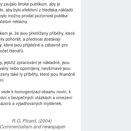
by zaujalo široké publikum, aby je
lo, aby bylo efektivní z hlediska nákladů
bylo možno prodat pozornost publika
telům reklamy.
kem je, že jsou přehlíženy příběhy, které
ly pohoršit, a přednost dostávají
y, které jsou přijatelné a zábavné pro
počet čtenářů.
y, jejichž zpracování je nákladné, jsou
vány nebo opomíjeny, nevšímavě jsou
zeny také ty příběhy, které jsou finančně
ní.
 vede k homogenizaci obsahu novin, k
vání o bezpečných otázkách a omezení
názorů a vyjadřovaných myšlenek.
R.G. Picard, (2004)
“Commercialism and newspaper