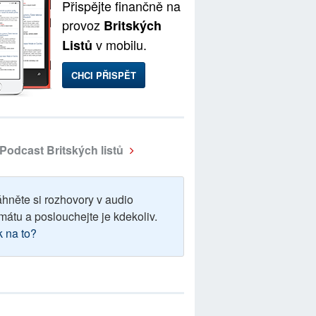
Přispějte finančně na
provoz
Britských
v mobilu.
Listů
CHCI PŘISPĚT
Podcast Britských listů
áhněte si rozhovory v audio
mátu a poslouchejte je kdekoliv.
k na to?