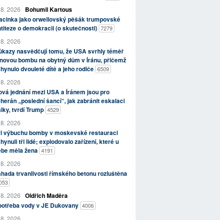
 8. 2026
Bohumil Kartous
acinka jako orwellovský pěšák trumpovské
titeze o demokracii (o skutečnosti)
7279
 8. 2026
kazy nasvědčují tomu, že USA svrhly téměř
novou bombu na obytný dům v Íránu, přičemž
hynulo dvouleté dítě a jeho rodiče
6509
 8. 2026
vá jednání mezi USA a Íránem jsou pro
herán „poslední šancí“, jak zabránit eskalaci
lky, tvrdí Trump
4529
 8. 2026
ři výbuchu bomby v moskevské restauraci
hynuli tři lidé; explodovalo zařízení, které u
ebe měla žena
4191
 8. 2026
hada trvanlivosti římského betonu rozluštěna
053
 8. 2026
Oldřich Maděra
potřeba vody v JE Dukovany
4006
 8. 2026