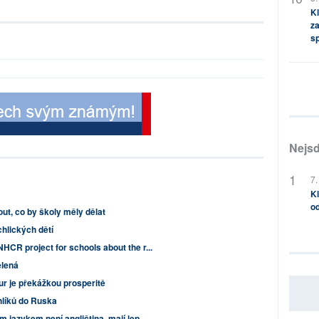
Kl
za
s
Nejsd
7.
Kl
od
t, co by školy měly dělat
chlických dětí
CR project for schools about the r...
ělená
r je překážkou prosperitě
hlíků do Ruska
 jazykem není angličtina, mají lep...