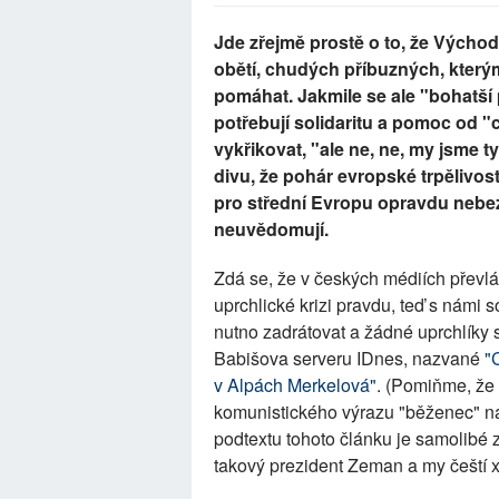
Jde zřejmě prostě o to, že Východ
obětí, chudých příbuzných, kterým
pomáhat. Jakmile se ale "bohatší
potřebují solidaritu a pomoc od 
vykřikovat, "ale ne, ne, my jsme 
divu, že pohár evropské trpělivos
pro střední Evropu opravdu nebezp
neuvědomují.
Zdá se, že v českých médiích převlá
uprchlické krizi pravdu, teď s námi 
nutno zadrátovat a žádné uprchlíky s
Babišova serveru IDnes, nazvané
"
v Alpách Merkelová"
. (Pomiňme, že 
komunistického výrazu "běženec" nam
podtextu tohoto článku je samolibé z
takový prezident Zeman a my čeští 