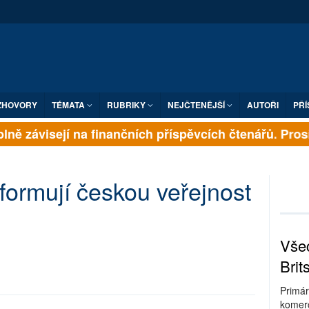
ZHOVORY
TÉMATA
RUBRIKY
NEJČTENĚJŠÍ
AUTOŘI
PŘÍ
ně závisejí na finančních příspěvcích čtenářů. Prosím
formují českou veřejnost
Všec
Brit
Primár
komerc