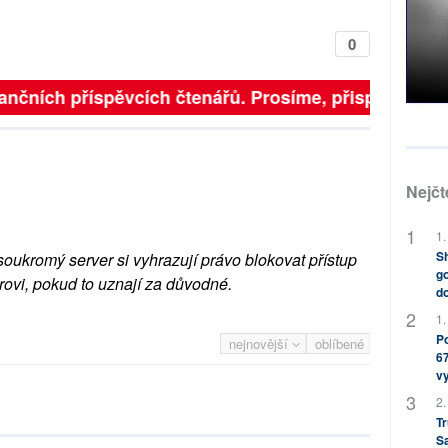
0
finančních příspěvcích čtenářů. Prosíme, přispějte. ➥
Nejčt
1.
Sh
soukromý server si vyhrazují právo blokovat přístup
go
rovi, pokud to uznají za důvodné.
do
1.
Po
nejnovější
oblíbené
67
v
2.
Tr
S