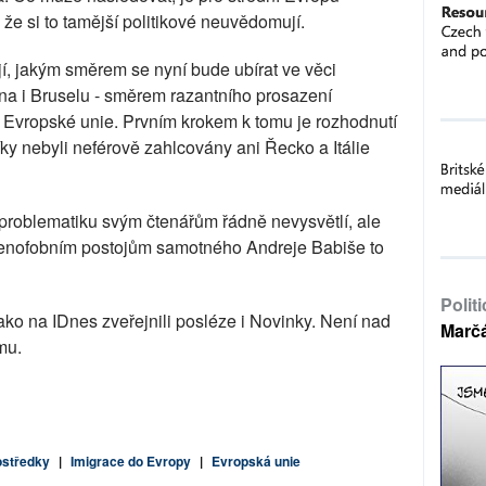
e si to tamější politikové neuvědomují.
, jakým směrem se nyní bude ubírat ve věci
ína i Bruselu - směrem razantního prosazení
 Evropské unie. Prvním krokem k tomu je rozhodnutí
íky nebyli neférově zahlcovány ani Řecko a Itálie
problematiku svým čtenářům řádně nevysvětlí, ale
xenofobním postojům samotného Andreje Babiše to
Polit
ako na IDnes zveřejnili posléze i Novinky. Není nad
Marč
smu.
ostředky
|
Imigrace do Evropy
|
Evropská unie