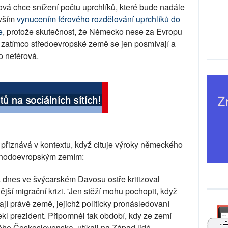
ová chce snížení počtu uprchlíků, které bude nadále
evším
vynucením férového rozdělování uprchlíků do
e
, protože skutečnost, že Německo nese za Evropu
zatímco středoevropské země se jen posmívají a
o neférová.
 přiznává v kontextu, když cituje výroky německého
ýchodoevropským zemím:
dnes ve švýcarském Davosu ostře kritizoval
ější migrační krizi. 'Jen stěží mohu pochopit, když
jí právě země, jejichž politicky pronásledovaní
řekl prezident. Připomněl tak období, kdy ze zemí
ého Československa, utíkali na Západ lidé