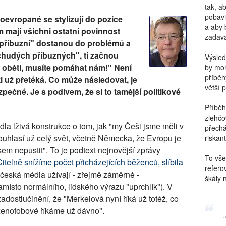
tak, a
pobavi
oevropané se stylizují do pozice
a aby 
 mají všichni ostatní povinnost
zadava
 příbuzní" dostanou do problémů a
"chudých příbuzných", ti začnou
Výsled
ty oběti, musíte pomáhat nám!" Není
by moh
příběh
ti už přetéká. Co může následovat, je
větší 
ečné. Je s podivem, že si to tamější politikové
Příběh
zlehčo
dla lživá konstrukce o tom, jak "my Češi jsme měli v
přechá
souhlasí už celý svět, včetně Německa, že Evropu je
riskant
em nepustit". To je podtext nejnovější zprávy
To vše
Citelně snížíme počet přicházejících běženců, slíbila
refero
česká média užívají - zřejmě záměrně -
škály 
ísto normálního, lidského výrazu "uprchlík"). V
adostiučinění, že "Merkelová nyní říká už totéž, co
xenofobové říkáme už dávno".