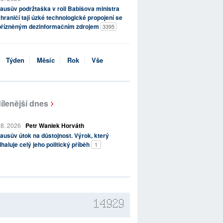
ausův podržtaška v roli Babišova ministra
hraničí tají úzké technologické propojení se
přízněným dezinformačním zdrojem
3395
Týden
Měsíc
Rok
Vše
ílenější dnes
 8. 2026
Petr Waniek Horváth
ausův útok na důstojnost. Výrok, který
haluje celý jeho politický příběh
1
14929