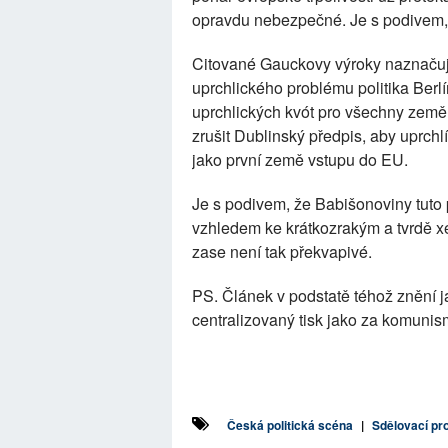
opravdu nebezpečné. Je s podivem, ž
Citované Gauckovy výroky naznačují
uprchlického problému politika Berl
uprchlických kvót pro všechny země
zrušit Dublinský předpis, aby uprchl
jako první země vstupu do EU.
Je s podivem, že Babišonoviny tuto 
vzhledem ke krátkozrakým a tvrdě 
zase není tak překvapivé.
PS. Článek v podstatě téhož znění j
centralizovaný tisk jako za komuni
Česká politická scéna
|
Sdělovací pr