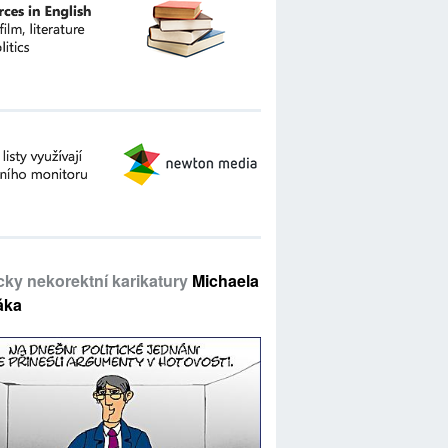
icky nekorektní karikatury
Michaela
áka