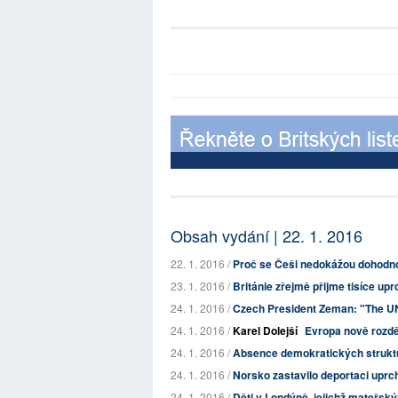
Obsah vydání | 22. 1. 2016
22. 1. 2016 /
Proč se Češi nedokážou dohodnou
23. 1. 2016 /
Británie zřejmě přijme tisíce upr
24. 1. 2016 /
Czech President Zeman: "The UNH
24. 1. 2016 /
Karel Dolejší
Evropa nově rozd
24. 1. 2016 /
Absence demokratických struktu
24. 1. 2016 /
Norsko zastavilo deportaci uprc
24. 1. 2016 /
Děti v Londýně, jejichž mateřským