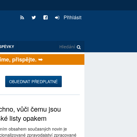
Přihlásit
SPĚVKY
e, přispějte. ➥
OBJEDNAT PŘEDPLATNÉ
hno, vůči čemu jsou
ské listy opakem
ním obsahem současných novin je
ionalizované zpravodajství zpracované