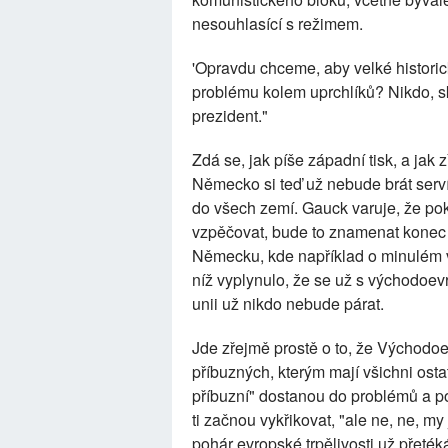
nesouhlasící s režimem.
'Opravdu chceme, aby velké historick
problému kolem uprchlíků? Nikdo, s
prezident."
Zdá se, jak píše západní tisk, a jak
Německo si teď už nebude brát serví
do všech zemí. Gauck varuje, že po
vzpěčovat, bude to znamenat konec E
Německu, kde například o minulém ví
níž vyplynulo, že se už s východoev
unii už nikdo nebude párat.
Jde zřejmě prostě o to, že Východoe
příbuzných, kterým mají všichni osta
příbuzní" dostanou do problémů a po
ti začnou vykřikovat, "ale ne, ne, m
pohár evropské trpělivosti už přeté