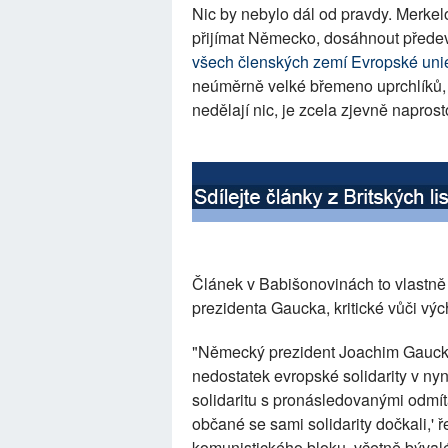
Nic by nebylo dál od pravdy. Merkel
přijímat Německo, dosáhnout před
všech členských zemí Evropské uni
neúměrně velké břemeno uprchlíků, 
nedělají nic, je zcela zjevně naprost
Článek v Babišonovinách to vlastně
prezidenta Gaucka, kritické vůči v
"Německý prezident Joachim Gauck 
nedostatek evropské solidarity v nyn
solidaritu s pronásledovanými odmíta
občané se sami solidarity dočkali,' 
komunistického bloku, včetně býval