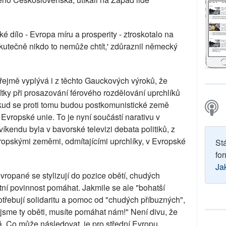
é dílo - Evropa míru a prosperity - ztroskotalo na
kutečně nikdo to nemůže chtít,' zdůraznil německý
 zřejmě vyplývá i z těchto Gauckových výroků, že
tky při prosazování férového rozdělování uprchlíků
kud se proti tomu budou postkomunistické země
vropské unie. To je nyní součástí narativu v
kendu byla v bavorské televizi debata politiků, z
ropskými zeměmi, odmítajícími uprchlíky, v Evropské
St
for
Ja
vropané se stylizují do pozice obětí, chudých
tní povinnost pomáhat. Jakmile se ale "bohatší
třebují solidaritu a pomoc od "chudých příbuzných",
y jsme ty oběti, musíte pomáhat nám!" Není divu, že
ká. Co může následovat, je pro střední Evropu