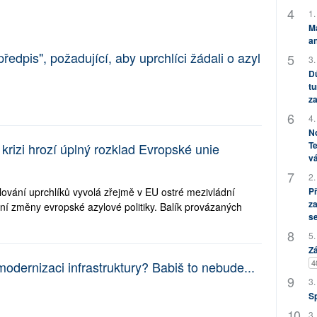
1.
M
an
ředpis", požadující, aby uprchlíci žádali o azyl
3.
Dů
tu
za
4.
No
Te
krizi hrozí úplný rozklad Evropské unie
vá
2.
P
lování uprchlíků vyvolá zřejmě v EU ostré mezivládní
za
ální změny evropské azylové politiky. Balík provázaných
s
5.
Zá
4
odernizaci infrastruktury? Babiš to nebude...
3.
S
3.