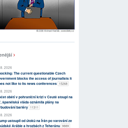
enější
 8. 2026
ocking: The current questionable Czech
vernment blocks the access of journalists it
es not like to its news conferences
15268
 8. 2026
čet obětí v pohraniční krizi v Ceutě stoupl na
, španělská vláda oznámila plány na
ybudování bariéry
11311
 8. 2026
ump ustoupil od útoků na Írán po varování ze
aúdské Arábie a hrozbách z Teheránu
9889