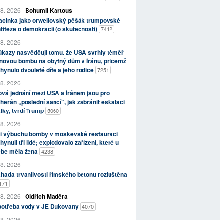
 8. 2026
Bohumil Kartous
acinka jako orwellovský pěšák trumpovské
titeze o demokracii (o skutečnosti)
7412
 8. 2026
kazy nasvědčují tomu, že USA svrhly téměř
novou bombu na obytný dům v Íránu, přičemž
hynulo dvouleté dítě a jeho rodiče
7251
 8. 2026
vá jednání mezi USA a Íránem jsou pro
herán „poslední šancí“, jak zabránit eskalaci
lky, tvrdí Trump
5060
 8. 2026
ři výbuchu bomby v moskevské restauraci
hynuli tři lidé; explodovalo zařízení, které u
ebe měla žena
4238
 8. 2026
hada trvanlivosti římského betonu rozluštěna
171
 8. 2026
Oldřich Maděra
potřeba vody v JE Dukovany
4070
 8. 2026