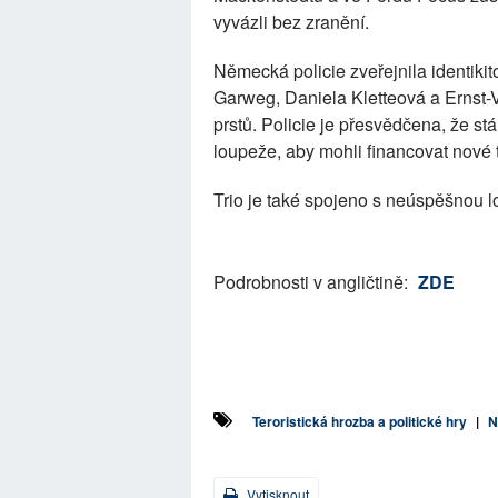
vyvázli bez zranění.
Německá policie zveřejnila identikit
Garweg, Daniela Kletteová a Ernst-Vo
prstů. Policie je přesvědčena, že st
loupeže, aby mohli financovat nové 
Trio je také spojeno s neúspěšnou l
Podrobnosti v angličtině:
ZDE
Teroristická hrozba a politické hry
|
N
Vytisknout