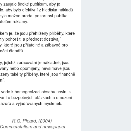
by zaujalo široké publikum, aby je
lo, aby bylo efektivní z hlediska nákladů
bylo možno prodat pozornost publika
telům reklamy.
kem je, že jsou přehlíženy příběhy, které
ly pohoršit, a přednost dostávají
y, které jsou přijatelné a zábavné pro
počet čtenářů.
y, jejichž zpracování je nákladné, jsou
vány nebo opomíjeny, nevšímavě jsou
zeny také ty příběhy, které jsou finančně
ní.
 vede k homogenizaci obsahu novin, k
vání o bezpečných otázkách a omezení
názorů a vyjadřovaných myšlenek.
R.G. Picard, (2004)
“Commercialism and newspaper