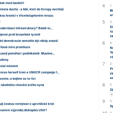
však mezi bankéři
1.
města duchů - a lidé, kteří do Evropy nechtějí
M
an
skou hranici v třicetistupňovém mrazu
3.
i
Dů
dernizaci infrastruktury? Babiš to...
tu
ovat proti bruselské tyranii
za
ální demokracie nemohlo být nikdy snazší
4.
ítaná míra prostituce
No
Te
usejí pomáhat i podnikatelé. Musíme...
vá
loženy
2.
e stal městem
P
ances herself from a UNHCR campaign f...
za
s
ceme, a bojíme se to říct
5.
z násilného chování svého syna
Zá
4
3.
jí českou veřejnost o uprchlické krizi
S
 masivní výprodej dluhopisů USA?
3.