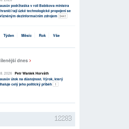
ausův podržtaška v roli Babišova ministra
hraničí tají úzké technologické propojení se
přízněným dezinformačním zdrojem
3441
Týden
Měsíc
Rok
Vše
ílenější dnes
 8. 2026
Petr Waniek Horváth
ausův útok na důstojnost. Výrok, který
haluje celý jeho politický příběh
1
12283