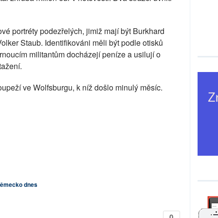
ové portréty podezřelých, jimiž mají být Burkhard
lker Staub. Identifikováni měli být podle otisků
árnoucím militantům docházejí peníze a usilují o
tažení.
oupeží ve Wolfsburgu, k níž došlo minulý měsíc.
ěmecko dnes
0