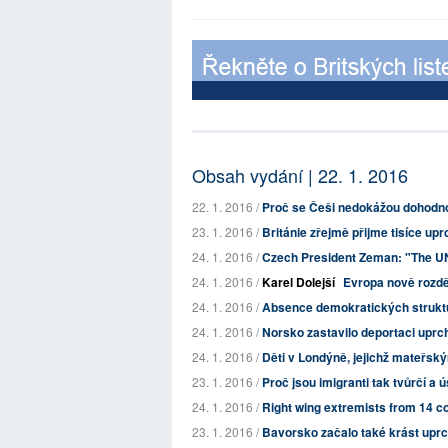
Obsah vydání | 22. 1. 2016
22. 1. 2016 /
Proč se Češi nedokážou dohodnou
23. 1. 2016 /
Británie zřejmě přijme tisíce upr
24. 1. 2016 /
Czech President Zeman: "The UNH
24. 1. 2016 /
Karel Dolejší
Evropa nově rozd
24. 1. 2016 /
Absence demokratických struktu
24. 1. 2016 /
Norsko zastavilo deportaci uprc
24. 1. 2016 /
Děti v Londýně, jejichž mateřským
23. 1. 2016 /
Proč jsou imigranti tak tvůrčí a 
24. 1. 2016 /
Right wing extremists from 14 co
23. 1. 2016 /
Bavorsko začalo také krást uprc