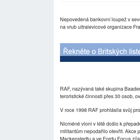
Nepovedená bankovní loupež v sever
na vrub ultralevicové organizace Fr
RAF, nazývaná také skupina Baader-M
teroristické činnosti přes 30 osob, 
V roce 1998 RAF prohlásila svůj pro
Nicméně vloni v létě došlo k přepa
militantům nepodařilo otevřít. Akce
Mackenstedtu a ve Fordu Focus zůstal