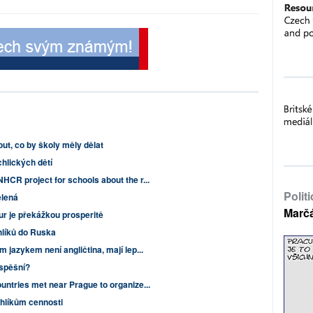
t, co by školy měly dělat
chlických dětí
CR project for schools about the r...
Polit
ělená
Marč
r je překážkou prosperitě
hlíků do Ruska
 jazykem není angličtina, mají lep...
úspěšní?
untries met near Prague to organize...
hlíkům cennosti