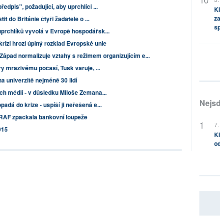
edpis", požadující, aby uprchlíci ...
Kl
za
it do Británie čtyři žadatele o ...
s
prchlíků vyvolá v Evropě hospodářsk...
rizi hrozí úplný rozklad Evropské unie
Západ normalizuje vztahy s režimem organizujícím e...
ry mrazivému počasí, Tusk varuje, ...
a univerzitě nejméně 30 lidí
ch médií - v důsledku Miloše Zemana...
Nejsd
dá do krize - uspíší ji neřešená e...
RAF zpackala bankovní loupeže
7.
015
Kl
od