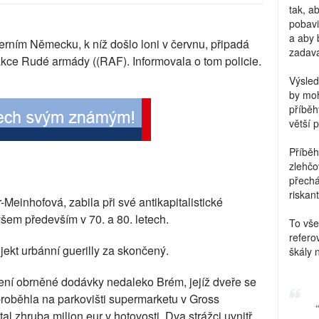
tak, a
pobavi
a aby 
ním Německu, k níž došlo loni v červnu, připadá
zadava
akce Rudé armády ((RAF). Informovala o tom policie.
Výsled
by moh
příběh
větší 
Příběh
zlehčo
přechá
riskant
einhofová, zabila při své antikapitalistické
ovšem především v 70. a 80. letech.
To vše
refero
jekt urbánní guerilly za skončený.
škály 
dení obrněné dodávky nedaleko Brém, jejíž dveře se
 proběhla na parkovišti supermarketu v Gross
 zhruba milion eur v hotovosti. Dva strážci uvnitř