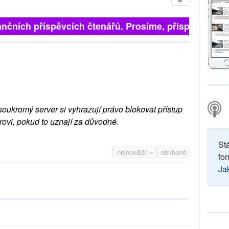
 finančních příspěvcích čtenářů. Prosíme, přispějte. ➥
soukromý server si vyhrazují právo blokovat přístup
rovi, pokud to uznají za důvodné.
St
nejnovější
oblíbené
for
Ja