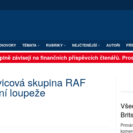
ZHOVORY
TÉMATA
RUBRIKY
NEJČTENĚJŠÍ
AUTOŘI
PŘÍ
lně závisejí na finančních příspěvcích čtenářů. Prosí
vicová skupina RAF
ní loupeže
Všec
Brit
Primár
komerc