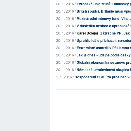
20. 1. 2016 /
Evropská unie zruší "Dublinský př
20. 1. 2016 /
Britští soudci: Británie musí vpust
20. 1. 2016 /
Mezinárodní měnový fond: Vlna u
20. 1. 2016 /
V důsledku neshod o uprchlické k
20. 1. 2016 /
Karel Dolejší
Zázračné PR: Jak 
20. 1. 2016 /
Uprchlíci dále přicházejí, navzdo
20. 1. 2016 /
Extremisté usmrtili v Pákistánu n
20. 1. 2016 /
Jak je dnes - údajně podle český
20. 1. 2016 /
Globální ekonomika se znovu propa
20. 1. 2016 /
Německá ultralevicová skupina 
1. 1. 2016 /
Hospodaření OSBL za prosinec 2