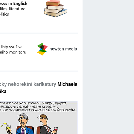
icky nekorektní karikatury
Michaela
áka