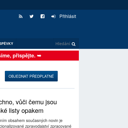
Přihlásit
SPĚVKY
me, přispějte. ➥
OBJEDNAT PŘEDPLATNÉ
hno, vůči čemu jsou
ské listy opakem
ním obsahem současných novin je
ionalizované zpravodajství zpracované