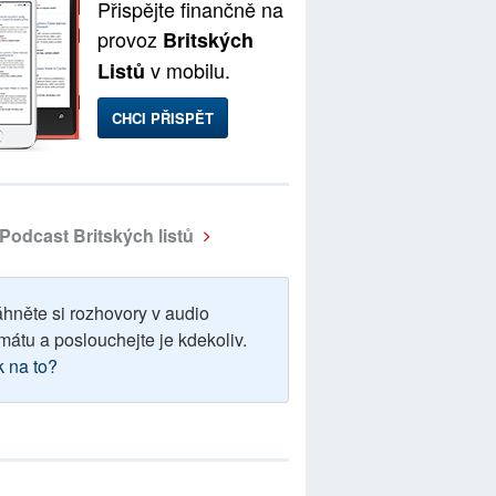
Přispějte finančně na
provoz
Britských
v mobilu.
Listů
CHCI PŘISPĚT
Podcast Britských listů
áhněte si rozhovory v audio
mátu a poslouchejte je kdekoliv.
k na to?