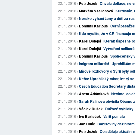
22. 1. 2016 /
Petr Ježek
Chvála deflace, ne 
22. 1. 2016 /
Markéta Všelichová
Kurdistán, 
21. 1. 2016 /
Norsko vyhání ženy a děti za ru
21. 1. 2016 /
Bohumil Kartous
Černí pasažéř
21. 1. 2016 /
Kdo myslíte, že v ČR financuje mo
21. 1. 2016 /
Karel Dolejší
Kterak úspěšně boj
21. 1. 2016 /
Karel Dolejší
Vytvoření neliber
21. 1. 2016 /
Bohumil Kartous
Společensky v
21. 1. 2016 /
Imigrant miliardář: Uprchlíkům m
22. 1. 2016 /
Mírové rozhovory o Sýrii byly od
22. 1. 2016 /
Keňa: Uprchlický tábor, který s
22. 1. 2016 /
Czech Education Secretary dist
21. 1. 2016 /
Aneta Adámková
Nevíme, co ch
21. 1. 2016 /
Sarah Palinová obvinila Obamu 
21. 1. 2016 /
Václav Dušek
Růžové vyhlídky
21. 1. 2016 /
Ivo Barteček
Vařit pomalu
20. 1. 2016 /
Jan Čulík
Babišoviny dezinformu
21. 1. 2016 /
Petr Ježek
Co sděluje aktuální