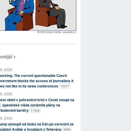
enější
 8. 2026
ocking: The current questionable Czech
vernment blocks the access of journalists it
es not like to its news conferences
15417
 8. 2026
čet obětí v pohraniční krizi v Ceutě stoupl na
, španělská vláda oznámila plány na
ybudování bariéry
11443
 8. 2026
ump ustoupil od útoků na Írán po varování ze
aúdské Arábie a hrozbách z Teheránu
9993