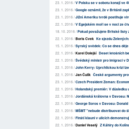
23. 1. 2016 /
V Polsku se v sobotu konají ve 4
23. 1. 2016 /
Google oznámil, že v Británii zapl
23. 1. 2016 /
Jižní Ameriku tvrdě postihuje vi
22. 1. 2016 /
V Egejském moři se v noci ze čtv
18. 10. 2016 /
Pokud považujete Britské listy z
22. 1. 2016 /
Boris Cvek
Ke sjezdu Zelených:
15. 1. 2016 /
Syrský svědek: Co se dnes děje 
22. 1. 2016 /
Karel Dolejší
Deset letošních bez
22. 1. 2016 /
Švédský ministr pro imigraci v 
22. 1. 2016 /
John Kerry: Uprchlickou krizi lze
22. 1. 2016 /
Jan Čulík
České argumenty prot
23. 1. 2016 /
Czech President Zeman: Economic
22. 1. 2016 /
Holandský premiér: V důsledku u
22. 1. 2016 /
Jordánská královna v Davosu: Nik
22. 1. 2016 /
George Soros v Davosu: Donald 
22. 1. 2016 /
MŠMT "nebude distribuovat do šk
22. 1. 2016 /
Finští klauni v ulicích demonstru
22. 1. 2016 /
Daniel Veselý
Z Káhiry do Kolín