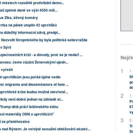
0 městech rozsáhlé protivládní demo...
atí zpětně daně ve výši 4550 mili...
rus Zika, šířený komáry
rtka na pátek utopilo 42 uprchlíků
a důležitý informační zdroj, předpl...
 Nezvolit Stropnického by byla politická sebevražda
v Sýrii
pečnostních krizí - a důvody, proč se je nedaří ...
Nejčt
Davosu: Jsme vázáni Ženevskými ujedn...
 vyřešit
1.
Sh
i uprchlíkům jsou pořád úplně vedle
go
 migrants and disseminators of hate ...
do
prchlické krize budou možná otevřené...
1.
dy není dobré jednat na základě st...
Po
67
Trump dělá práci Islámského státu
v
ol materiály OSN o uprchlících"
2.
jí za přistěhovalce
Tr
a nad Rýnem: Je veřejné sexuální obtěžování skuteč...
S