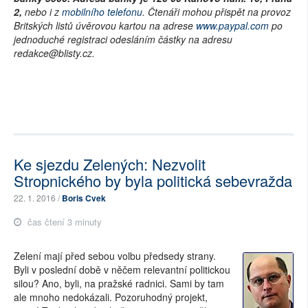
2,
nebo i z
mobilního telefonu
. Čtenáři mohou přispět na provoz
Britských listů úvěrovou kartou na adrese
www.paypal.com
po
jednoduché registraci odesláním částky na adresu
redakce@blisty.cz.
Ke sjezdu Zelených: Nezvolit
Stropnického by byla politická sebevražda
22. 1. 2016 /
Boris Cvek
čas čtení 3 minuty
Zelení mají před sebou volbu předsedy strany.
Byli v poslední době v něčem relevantní politickou
silou? Ano, byli, na pražské radnici. Sami by tam
ale mnoho nedokázali. Pozoruhodný projekt,