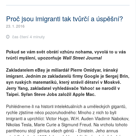
Proč jsou imigranti tak tvůrčí a úspěšní?
23. 1. 2016
čas čtení 4 minuty
Pokud se vám svět obrátí vzhůru nohama, vyvolá to u vás
tvůrčí myšlení, upozorňuje
Wall Street Journal
Zakladatelem eBay je miliardář Pierre Omidyar, íránský
imigrant. Jedním ze zakladatelů firmy Google je Sergej Brin,
syn ruských matematiků, který strávil dětství v Moskvě.
Jerry Yang, zakladatel vyhledávače Yahoo! se narodil v
Taipei. Syřan Steve Jobs založil Apple Mac.
Pohlédneme-li na historii intelektuálních a uměleckých gigantů,
rychle zjistíme něco pozoruhodného: Mnoho z nich to byli
imigranti a uprchlíci: Victor Hugo, W.H. Auden Vladimir Nabokov,
Nikolas Tesla, Marie Curie a Sigmund Freud. Na vrcholu tohoto
pantheonu stojí génius všech géniů - Einstein. Jeho annus