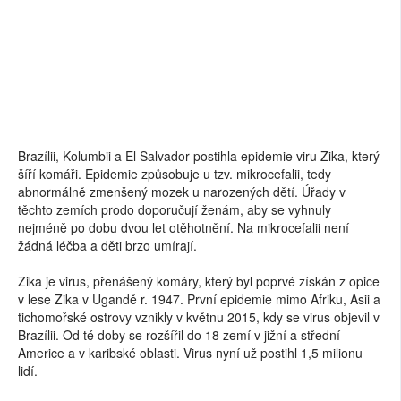
Brazílii, Kolumbii a El Salvador postihla epidemie viru Zika, který
šíří komáři. Epidemie způsobuje u tzv. mikrocefalii, tedy
abnormálně zmenšený mozek u narozených dětí. Úřady v
těchto zemích prodo doporučují ženám, aby se vyhnuly
nejméně po dobu dvou let otěhotnění. Na mikrocefalii není
žádná léčba a děti brzo umírají.
Zika je virus, přenášený komáry, který byl poprvé získán z opice
v lese Zika v Ugandě r. 1947. První epidemie mimo Afriku, Asii a
tichomořské ostrovy vznikly v květnu 2015, kdy se virus objevil v
Brazílii. Od té doby se rozšířil do 18 zemí v jižní a střední
Americe a v karibské oblasti. Virus nyní už postihl 1,5 milionu
lidí.