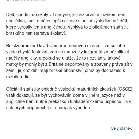
Děti, chodící do školy v Londýně, jejichž prvním jazykem není
angličtina, mají o něco lepší celkové studijní výsledky než děti,
které vyrostly jen s angličtinou. Vyplývá to z oficiálních statistik
britského ministerstva školství.
Britský premiér David Cameron nedávno oznámil, že se jeho
vláda chystá testovat, zda se manželky imigrantů za několik let
naučily anglicky, a pokud se ukáže, že to nezvládly, takové
matky by mohly být z Británie deportovány a zbaveny práva žít v
zemi, jejichž děti mají britské občanství, čímž by docházelo k
rozbití rodin.
Oficiální statistiky ohledně výsledků maturitních zkoušek (GSCE)
však dokazují, že být vychováván doma v jiném jazyce než v
angličtině není nutně překážkou k akademickému úspěchu - a v
některých případech je to naopak výhodou.
Celý článek