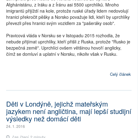
Afghánistánu, z Iráku a z Íránu asi 5500 uprchlíků. Mnoho
imigrantů přijíždí na kole, protože ruské úřady lidem nedovolují
hranici překročit pěšky a Norsko považuje lidi, kteří by uprchlíky
převezli přes hranici svým vozidlem za "pašeráky osob".
Pravicová vláda v Norsku se v listopadu 2015 rozhodla, že
nebude přijímat uprchlíky, kteří přišli z Ruska, protože "Rusko je
bezpečná země". Uprchlíci ovšem většinou hovoří anglicky,
čímž se domluví a uplatní v Norsku, nikoliv však v Rusku.
Celý článek
Děti v Londýně, jejichž mateřským
jazykem není angličtina, mají lepší studijní
výsledky než domácí děti
24. 1. 2016
čas čtení 2 minuty