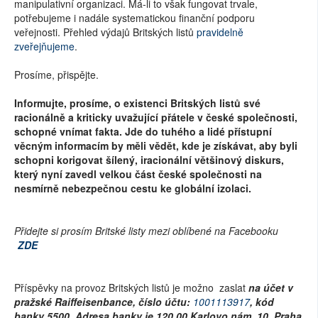
manipulativní organizaci. Má-li to však fungovat trvale,
potřebujeme i nadále systematickou finanční podporu
veřejnosti. Přehled výdajů Britských listů
pravidelně
zveřejňujeme
.
Prosíme, přispějte.
Informujte, prosíme, o existenci Britských listů své
racionálně a kriticky uvažující přátele v české společnosti,
schopné vnímat fakta. Jde do tuhého a lidé přístupní
věcným informacím by měli vědět, kde je získávat, aby byli
schopni korigovat šílený, iracionální většinový diskurs,
který nyní zavedl velkou část české společnosti na
nesmírně nebezpečnou cestu ke globální izolaci.
Přidejte si prosím Britské listy mezi oblíbené na Facebooku
ZDE
Příspěvky na provoz Britských listů je možno zaslat
na účet v
pražské Raiffeisenbance, číslo účtu:
1001113917
, kód
banky 5500. Adresa banky je 120 00 Karlovo nám. 10, Praha