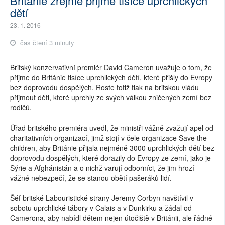
Británie zřejmě přijme tisíce uprchlických
dětí
23. 1. 2016
čas čtení 3 minuty
Britský konzervativní premiér David Cameron uvažuje o tom, že
přijme do Británie tisíce uprchlických dětí, které přišly do Evropy
bez doprovodu dospělých. Roste totiž tlak na britskou vládu
přijmout děti, které uprchly ze svých válkou zničených zemí bez
rodičů.
Úřad britského premiéra uvedl, že ministři vážně zvažují apel od
charitativních organizací, jimž stojí v čele organizace Save the
children, aby Británie přijala nejméně 3000 uprchlických dětí bez
doprovodu dospělých, které dorazily do Evropy ze zemí, jako je
Sýrie a Afghánistán a o nichž varují odborníci, že jim hrozí
vážné nebezpečí, že se stanou obětí pašeráků lidí.
Šéf britské Labouristické strany Jeremy Corbyn navštívil v
sobotu uprchlické tábory v Calais a v Dunkirku a žádal od
Camerona, aby nabídl dětem nejen útočiště v Británii, ale řádné