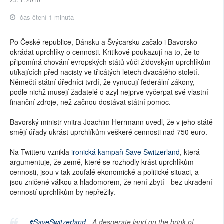
čas čtení 1 minuta
Po České republice, Dánsku a Švýcarsku začalo i Bavorsko
okrádat uprchlíky o cennosti. Kritikové poukazují na to, že to
připomíná chování evropských států vůči židovským uprchlíkům
utíkajících před nacisty ve třicátých letech dvacátého století.
Němečtí státní úředníci tvrdí, že vynucují federální zákony,
podle nichž musejí žadatelé o azyl nejprve vyčerpat své vlastní
finanční zdroje, než začnou dostávat státní pomoc.
Bavorský ministr vnitra Joachim Herrmann uvedl, že v jeho státě
smějí úřady ukrást uprchlíkům veškeré cennosti nad 750 euro.
Na Twitteru vznikla
ironická kampaň Save Switzerland
, která
argumentuje, že země, které se rozhodly krást uprchlíkům
cennosti, jsou v tak zoufalé ekonomické a politické situaci, a
jsou zničené válkou a hladomorem, že není zbytí - bez ukradení
cenností uprchlíkům by nepřežily.
#SaveSwitzerland
- A desperate land on the brink of