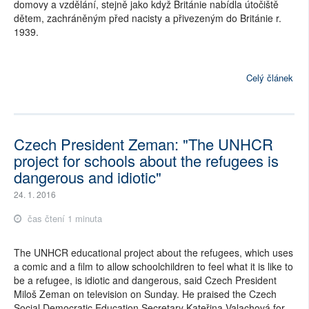
domovy a vzdělání, stejně jako když Británie nabídla útočiště
dětem, zachráněným před nacisty a přivezeným do Británie r.
1939.
Celý článek
Czech President Zeman: "The UNHCR
project for schools about the refugees is
dangerous and idiotic"
24. 1. 2016
čas čtení 1 minuta
The UNHCR educational project about the refugees, which uses
a comic and a film to allow schoolchildren to feel what it is like to
be a refugee, is idiotic and dangerous, said Czech President
Miloš Zeman on television on Sunday. He praised the Czech
Social Democratic Education Secretary Kateřina Valachová for