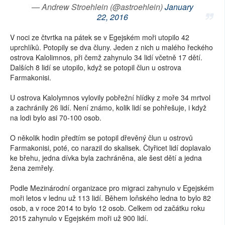
— Andrew Stroehlein (@astroehlein)
January
22, 2016
V noci ze čtvrtka na pátek se v Egejském moři utopilo 42
uprchlíků. Potopily se dva čluny. Jeden z nich u malého řeckého
ostrova Kalolimnos, při čemž zahynulo 34 lidí včetně 17 dětí.
Dalších 8 lidí se utopilo, když se potopil člun u ostrova
Farmakonisi.
U ostrova Kalolymnos vylovily pobřežní hlídky z moře 34 mrtvol
a zachránily 26 lidí. Není známo, kolik lidí se pohřešuje, i když
na lodi bylo asi 70-100 osob.
O několik hodin předtím se potopil dřevěný člun u ostrovů
Farmakonisi, poté, co narazil do skalisek. Čtyřicet lidí doplavalo
ke břehu, jedna dívka byla zachráněna, ale šest dětí a jedna
žena zemřely.
Podle Mezinárodní organizace pro migraci zahynulo v Egejském
moři letos v lednu už 113 lidí. Během loňského ledna to bylo 82
osob, a v roce 2014 to bylo 12 osob. Celkem od začátku roku
2015 zahynulo v Egejském moři už 900 lidí.