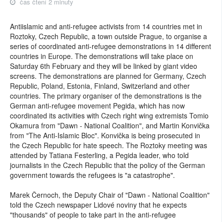
čas čtení 2 minuty
Antiislamic and anti-refugee activists from 14 countries met in
Roztoky, Czech Republic, a town outside Prague, to organise a
series of coordinated anti-refugee demonstrations in 14 different
countries in Europe. The demonstrations will take place on
Saturday 6th February and they will be linked by giant video
screens. The demonstrations are planned for Germany, Czech
Republic, Poland, Estonia, Finland, Switzerland and other
countries. The primary organiser of the demonstrations is the
German anti-refugee movement Pegida, which has now
coordinated its activities with Czech right wing extremists Tomio
Okamura from "Dawn - National Coalition", and Martin Konvička
from "The Anti-Islamic Bloc". Konvička is being prosecuted in
the Czech Republic for hate speech. The Roztoky meeting was
attended by Tatiana Festerling, a Pegida leader, who told
journalists in the Czech Republic that the policy of the German
government towards the refugees is "a catastrophe".
Marek Černoch, the Deputy Chair of "Dawn - National Coalition"
told the Czech newspaper Lidové noviny that he expects
"thousands" of people to take part in the anti-refugee