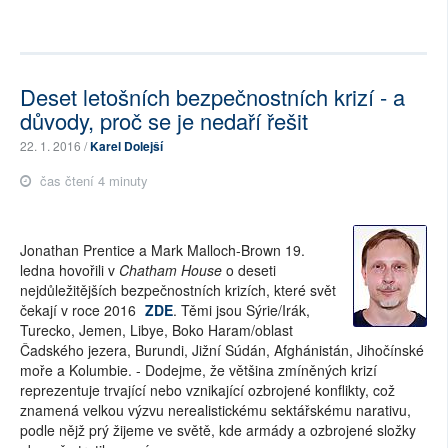
Deset letošních bezpečnostních krizí - a
důvody, proč se je nedaří řešit
22. 1. 2016 /
Karel Dolejší
čas čtení 4 minuty
Jonathan Prentice a Mark Malloch-Brown 19.
ledna hovořili v
Chatham House
o deseti
nejdůležitějších bezpečnostních krizích, které svět
čekají v roce 2016
ZDE
. Těmi jsou Sýrie/Irák,
Turecko, Jemen, Libye, Boko Haram/oblast
Čadského jezera, Burundi, Jižní Súdán, Afghánistán, Jihočínské
moře a Kolumbie. - Dodejme, že většina zmíněných krizí
reprezentuje trvající nebo vznikající ozbrojené konflikty, což
znamená velkou výzvu nerealistickému sektářskému narativu,
podle nějž prý žijeme ve světě, kde armády a ozbrojené složky