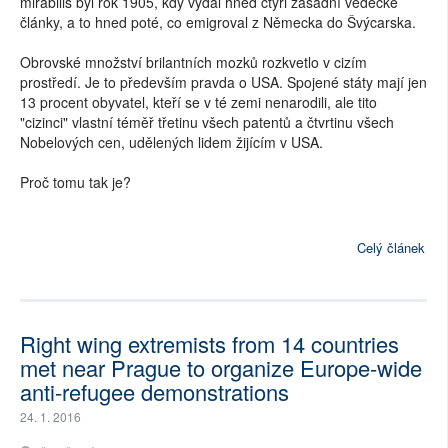
mirabilis byl rok 1905, kdy vydal hned čtyři zásadní vědecké
články, a to hned poté, co emigroval z Německa do Švýcarska.
Obrovské množství brilantních mozků rozkvetlo v cizím
prostředí. Je to především pravda o USA. Spojené státy mají jen
13 procent obyvatel, kteří se v té zemi nenarodili, ale tito
"cizinci" vlastní téměř třetinu všech patentů a čtvrtinu všech
Nobelových cen, udělených lidem žijícím v USA.
Proč tomu tak je?
Celý článek
Right wing extremists from 14 countries
met near Prague to organize Europe-wide
anti-refugee demonstrations
24. 1. 2016