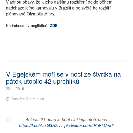
Vládnou obavy, že k jeho dalšímu rozšíření dojde během
nadcházejícího karnevalu v Brazílii a po světě ho rozšíří
plánované Olympijské hry.
Podrobnosti v angličtině
ZDE
V Egejském moři se v noci ze čtvrtka na
pátek utopilo 42 uprchlíků
22. 1. 2016
čas čtení 1 minuta
At least 21 dead in boat sinkings off Greece
https://t.co/AsxG3S2tvT
pic.twitter.com/fRhKLUmrlt