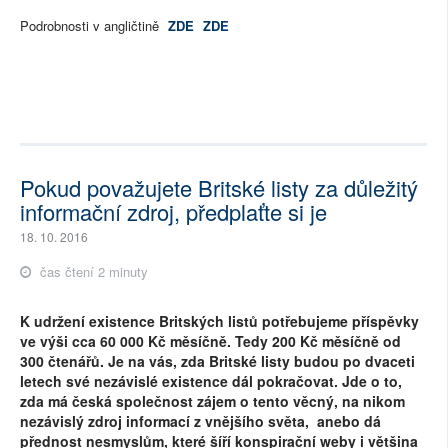
Podrobnosti v angličtině
ZDE
ZDE
Pokud považujete Britské listy za důležitý
informační zdroj, předplaťte si je
18. 10. 2016
čas čtení 2 minuty
K udržení existence Britských listů potřebujeme příspěvky
ve výši cca 60 000 Kč měsíčně. Tedy 200 Kč měsíčně od
300 čtenářů. Je na vás, zda Britské listy budou po dvaceti
letech své nezávislé existence dál pokračovat. Jde o to,
zda má česká společnost zájem o tento věcný, na nikom
nezávislý zdroj informací z vnějšího světa, anebo dá
přednost nesmyslům, které šíří konspirační weby i většina