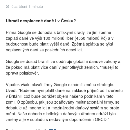
čas čtení 1 minuta
Uhradí nesplacené daně i v Česku?
Firma Google se dohodla s britskými úřady, že jim zpětně
zaplatí daně ve výši 130 milionů liber (4550 milionů Kč) a v
budoucnosti bude platit vyšší daně. Zpětná splátka se týká
neplacených daní za posledních deset let.
Google se dosud bránil, že dodržuje globální daňové zákony a
že pokud má platit více daní v jednotlivých zemích, "musejí to
opravit politikové".
V pátek však mluvčí firmy Google oznámil změnu strategie.
Uvedl: "Budeme nyní platit daně na základě příjmů od inzerentu
v Británii, což bude odrážet objem našeho podnikání v této
zemi. O způsobu, jak jsou zdaňovány multinacionální firmy, se
debatuje už mnoho let a mezinárodní daňový systém se proto
mění. Naše dohoda s britským daňovým úřadem odráží tyto
změny a je v souladu s nedávným doporučením OECD."