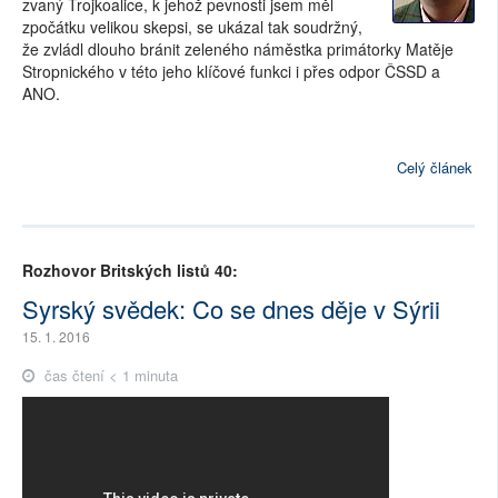
zvaný Trojkoalice, k jehož pevnosti jsem měl
zpočátku velikou skepsi, se ukázal tak soudržný,
že zvládl dlouho bránit zeleného náměstka primátorky Matěje
Stropnického v této jeho klíčové funkci i přes odpor ČSSD a
ANO.
Celý článek
Rozhovor Britských listů 40:
Syrský svědek: Co se dnes děje v Sýrii
15. 1. 2016
čas čtení < 1 minuta