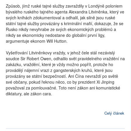
Způsob, jímž ruské tajné služby zavraždily v Londýně poloniem
bývalého ruského tajného agenta Alexandra Litviněnka, který ve
svých knihách zdokumentoval a odhalil, jak silně jsou ruské
státní tajné služby provázány s kriminální mafií, dokazuje, že se
Rusko nikdy nevyhrabe ze svých ekonomických problémů a
nikdy se ekonomicky nedostane do globální první ligy,
argumentuje ekonom Will Hutton.
Vyšetřování Litviněnkovy vraždy, v jehož čele stál nezávislý
soudce Sir Robert Owen, odhalilo svět pravidelného vraždění na
zakázku, vraždění, které je vždy možno popřít, protože ho
provádějí nájemní vrazi z gangsterských kruhů, které jsou
provázány se státní bezpečností. Ani Čína nevraždí po světě
své občany, pokud řeknou něco, co by prezident Xi Jinping
považoval za pomlouvačné. Toto není zákon ani komunistické
diktatury, ale zákon cara.
Celý článek