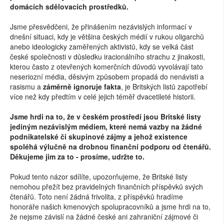
domácích sdělovacích prostředků.
Jsme přesvědčeni, že přinášením nezávislých informací v
dnešní situaci, kdy je většina českých médií v rukou oligarchů
anebo ideologicky zaměřených aktivistů, kdy se velká část
české společnosti v důsledku iracionálního strachu z jinakosti,
kterou často z otevřených komerčních důvodů vyvolávají tato
neseriozní média, děsivým způsobem propadá do nenávisti a
rasismu a
záměrně ignoruje fakta
, je Britských listů zapotřebí
více než kdy předtím v celé jejich téměř dvacetileté historii.
Jsme hrdi na to, že v českém prostředí jsou Britské listy
jediným nezávislým médiem, které nemá vazby na žádné
podnikatelské či skupinové zájmy a jehož existence
spoléhá výlučně na drobnou finanční podporu od čtenářů.
Děkujeme jim za to - prosíme, udržte to.
Pokud tento názor sdílíte, upozorňujeme, že Britské listy
nemohou přežít bez pravidelných finančních příspěvků svých
čtenářů. Toto není žádná frivolita, z příspěvků hradíme
honoráře našich kmenových spolupracovníků a jsme hrdi na to,
že nejsme závislí na žádné české ani zahraniční zájmové či