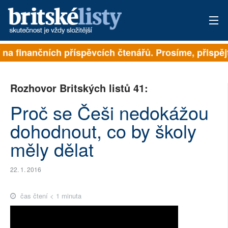
na finančních příspěvcích čtenářů. Prosíme, přispějte.
PŘIHLÁSIT
AKTUÁLNÍ VYDÁNÍ
Rozhovor Britských listů 41:
ARCHIV
Proč se Češi nedokážou
dohodnout, co by školy
ROZHOVORY
měly dělat
TÉMATA
NEJČTENĚJŠÍ ZA 7 DNÍ
22. 1. 2016
AUTOŘI
čas čtení < 1 minuta
PŘÍSPĚVKY NA PROVOZ