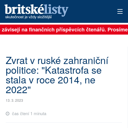
 závisejí na finančních příspěvcích čtenářů. Prosíme, 
PŘIHLÁSIT
AKTUÁLNÍ VYDÁNÍ
ARCHIV
Zvrat v ruské zahraniční
politice: "Katastrofa se
ROZHOVORY
stala v roce 2014, ne
TÉMATA
2022"
NEJČTENĚJŠÍ ZA 7 DNÍ
13. 3. 2023
AUTOŘI
čas čtení 1 minuta
PŘÍSPĚVKY NA PROVOZ