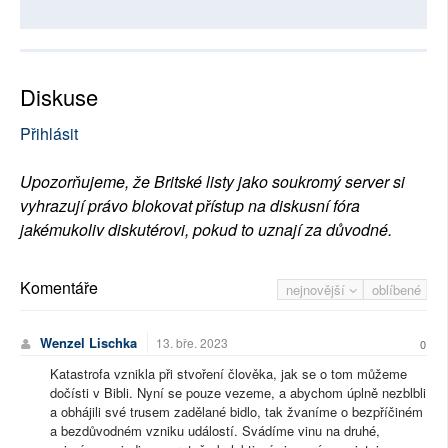
Diskuse
Přihlásit
Upozorňujeme, že Britské listy jako soukromý server si
vyhrazují právo blokovat přístup na diskusní fóra
jakémukoliv diskutérovi, pokud to uznají za důvodné.
Komentáře
nejnovější
oblíbené
Wenzel Lischka
13. bře. 2023
0
Katastrofa vznikla při stvoření člověka, jak se o tom můžeme
dočísti v Bibli. Nyní se pouze vezeme, a abychom úplně nezblbli
a obhájili své trusem zadělané bidlo, tak žvaníme o bezpříčiném
a bezdůvodném vzniku událostí. Svádíme vinu na druhé,