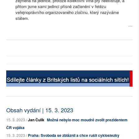
zejména na jedince, protože kolektivní vina prý neexistuje, a
přitom jsme sami jedinci přísně začlenění v řetězu
veřejnoprávního organizovaného zločinu, který nazýváme
státem.
Obsah vydání | 15. 3. 2023
15. 3. 2023 /
Jan Čulík
Možná nebylo moc moudré zvolit prezidentem
ČR vojáka
15. 3. 2023 /
Praha: Svoboda se zbláznil a chce rušit cyklostezky