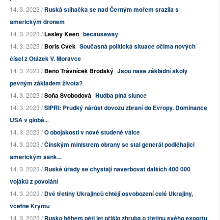
14. 3. 2023 /
Ruská stíhačka se nad Černým mořem srazila s
americkým dronem
14. 3. 2023 /
Lesley Keen
becauseway
14. 3. 2023 /
Boris Cvek
Současná politická situace očima nových
čísel z Otázek V. Moravce
14. 3. 2023 /
Beno Trávníček Brodský
Jsou naše základní školy
pevným základem života?
14. 3. 2023 /
Soňa Svobodová
Hudba plná slunce
14. 3. 2023 /
SIPRI: Prudký nárůst dovozu zbraní do Evropy. Dominance
USA v globá...
14. 3. 2023 /
O obojakosti v nové studené válce
14. 3. 2023 /
Čínským ministrem obrany se stal generál podléhající
americkým sank...
14. 3. 2023 /
Ruské úřady se chystají naverbovat dalších 400 000
vojáků z povolání
14. 3. 2023 /
Dvě třetiny Ukrajinců chtějí osvobození celé Ukrajiny,
včetně Krymu
14. 3. 2023 /
Rusko během pěti let přišlo zhruba o třetinu svého exportu