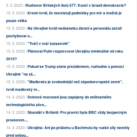
3. 3. 2023 /
Rozhovor Britských listů 577. Končí v Izraeli demokracie?
15. 3. 2023 /
Kreml tvrdí, že neexistují podmínky pro mír a možná je
pouze válka
15. 3. 2023 /
Na Ukrajině kvůli nedostatku zbraní a personálu začali
pochybovat o...
15. 3. 2023 /
"Tváří v tvář katastrofě"
15. 3. 2023 /
Plánoval Putin rozporcovat Ukrajinu minimálně od roku
2010?
15. 3. 2023 /
Pokud se Trump stane prezidentem, rozhodne o pomoci
Ukrajině "na zá...
15. 3. 2023 /
"Maďarsko je svobodnější než západoevropské země",
tvrdí maďarský m...
14. 3. 2023 /
Světové mocnosti jsou zapojeny do nelítostného
technologického závo...
14. 3. 2023 /
Skandál v Británii: Pro pravici byla BBC vždy bezpečným
prostorem....
14. 3. 2023 /
Ukrajina: Ani po průlomu u Bachmutu by ruské síly neměly
před sebou...