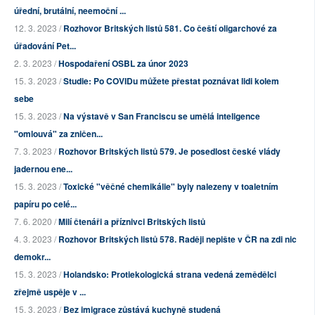
úřední, brutální, neemoční ...
12. 3. 2023 /
Rozhovor Britských listů 581. Co čeští oligarchové za
úřadování Pet...
2. 3. 2023 /
Hospodaření OSBL za únor 2023
15. 3. 2023 /
Studie: Po COVIDu můžete přestat poznávat lidi kolem
sebe
15. 3. 2023 /
Na výstavě v San Franciscu se umělá inteligence
"omlouvá" za zničen...
7. 3. 2023 /
Rozhovor Britských listů 579. Je posedlost české vlády
jadernou ene...
15. 3. 2023 /
Toxické "věčné chemikálie" byly nalezeny v toaletním
papíru po celé...
7. 6. 2020 /
Milí čtenáři a příznivci Britských listů
4. 3. 2023 /
Rozhovor Britských listů 578. Raději nepište v ČR na zdi nic
demokr...
15. 3. 2023 /
Holandsko: Protiekologická strana vedená zemědělci
zřejmě uspěje v ...
15. 3. 2023 /
Bez imigrace zůstává kuchyně studená