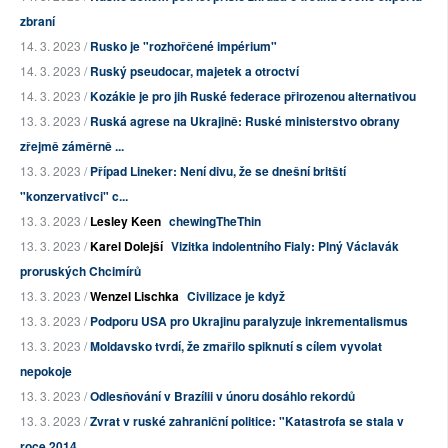
zbraní
14. 3. 2023 /
Rusko je "rozhořčené impérium"
14. 3. 2023 /
Ruský pseudocar, majetek a otroctví
14. 3. 2023 /
Kozákie je pro jih Ruské federace přirozenou alternativou
13. 3. 2023 /
Ruská agrese na Ukrajině: Ruské ministerstvo obrany
zřejmě záměrně ...
13. 3. 2023 /
Případ Lineker: Není divu, že se dnešní britští
"konzervativci" c...
13. 3. 2023 /
Lesley Keen
chewingTheThin
13. 3. 2023 /
Karel Dolejší
Vizitka indolentního Fialy: Plný Václavák
proruských Chcimírů
13. 3. 2023 /
Wenzel Lischka
Civilizace je když
13. 3. 2023 /
Podporu USA pro Ukrajinu paralyzuje inkrementalismus
13. 3. 2023 /
Moldavsko tvrdí, že zmařilo spiknutí s cílem vyvolat
nepokoje
13. 3. 2023 /
Odlesňování v Brazílii v únoru dosáhlo rekordů
13. 3. 2023 /
Zvrat v ruské zahraniční politice: "Katastrofa se stala v
roce 2014...