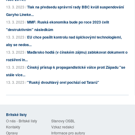
13. 3. 2023 /
Tlak na předsedu správrní rady BBC kvůli suspendování
Garyho Lineke...
13. 3. 2023 /
MMF: Ruská ekonomika bude po roce 2023 čelit
"destruktivním" následkům
13. 3. 2023 /
EU chce posílit kontrolu nad špičkovými technologiemi,
aby se nedos...
13. 3. 2023 /
Maďarsko hodlá (v čínském zájmu) zablokovat dokument o
rozšíření in...
13. 3. 2023 /
Čínský přístup k propagandistické válce proti Západu "se
stále více...
13. 3. 2023 /
"Ruský dvouhlavý orel pochází od Tatarů"
Britské listy
O nás - Britské listy
Stanovy OSBL
Kontakty
Vzkaz redakci
Opravy
Informace pro autory