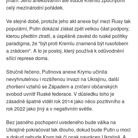
jinam. Jeho anektováním ale vůdce Kremlu zpochybnil
celý mezinárodní pořádek.
Ve stejné době, protože jeho akt anexe byl mezi Rusy tak
populární, Putin dokázal získat zpět velkou část podpory,
kterou předtím ztratil, a úspěšně zavést do ruské politiky
paradigma, že "být proti Kremlu znamená být rusofobem
a zrádcem". A to je postoj, který používá k odůvodnění
sílící represe doma.
Stručně řečeno, Putinova anexe Krymu učinila
nevyhnutelnou i rozšířenou invazi na Ukrajinu, další
zhoršení vztahů se Západem a zničení občanských
svobod uvnitř Ruské federace. V důsledku toho je
zásadně špatné vidět rok 2014 jako něco pozitivního a
rok 2022 jako jiný a v negativním světle.
Bez jasného pochopení uvedeného bude válka na
Ukrajině pokračovat tak dlouho, dokud bude Putin u moci
a dokud nebude Krym tak či onak navrácen Ukrajině. A