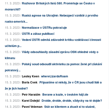
11. 3. 2023 /
Rozhovor Britských listů 580. Proměňuje se Česko v
monarchii?
15. 3. 2023 /
Ruská agrese na Ukrajině: Nebezpečí vzniklé z prvního
rusko-americk...
15. 3. 2023 /
Normalizace v ÚSTRu pokračuje
15. 3. 2023 /
ÚSTR a zákaz publikací
15. 3. 2023 /
Vedení ÚSTR odmítá zdůvodnit kritiku vzdělávací činnosti
učitelům p...
15. 3. 2023 /
Vlády odsouhlasily zásadní zprávu OSN ohledně vědy o
klimatu
15. 3. 2023 /
Polský soud odsoudil aktivistku za pomoc ženě při získání
potratový...
15. 3. 2023 /
Lesley Keen
whereLizardsRoam
15. 3. 2023 /
Boris Cvek
Připustíme si někdy, že v ČR jsou chudí lidé a
že je jich hodně?
15. 3. 2023 /
Petr Haraším
Berane a kozle, v českém háji zle
15. 3. 2023 /
Karel Dolejší
Droide, droide, droide, vždycky na tě dojde?
14. 3. 2023 /
Pavel Veleman
Stát se klientem a zkusit si to slušné,