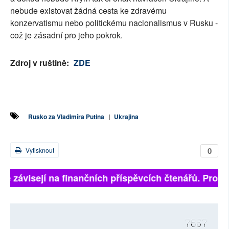
nebude existovat žádná cesta ke zdravému
konzervatismu nebo politickému nacionalismus v Rusku -
což je zásadní pro jeho pokrok.
Zdroj v ruštině:
ZDE
Rusko za Vladimíra Putina
|
Ukrajina
0
Vytisknout
lně závisejí na finančních příspěvcích čtenářů. Prosím
7667