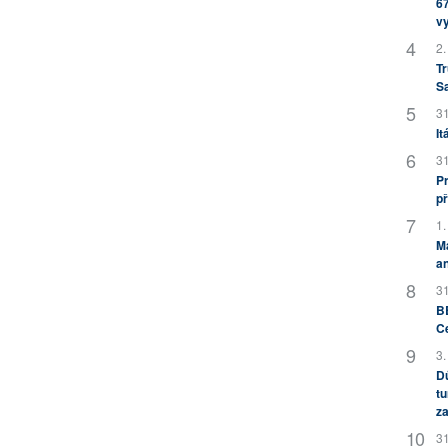
67
v
2.
Tr
S
31
It
31
Pr
př
1.
M
an
31
BB
C
3.
Dů
tu
za
31