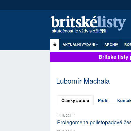
AKTUÁLNÍ VYDÁNÍ
ARCHIV
RO
Britské listy p
Lubomír Machala
Články autora
Profil
Kontak
14. 9. 2011 /
Prolegomena polistopadové česk