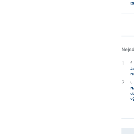
Iz
Nejsd
6.
Ja
ře
6.
NA
ob
v