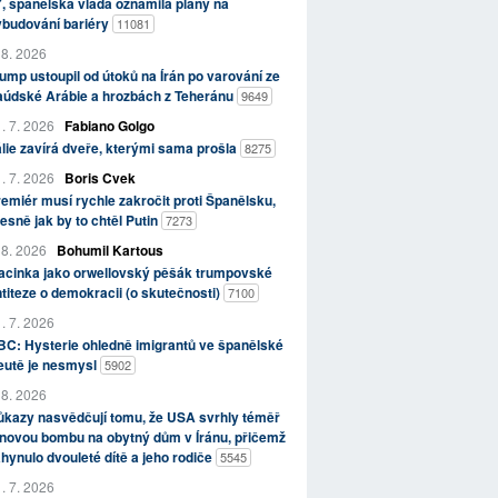
, španělská vláda oznámila plány na
ybudování bariéry
11081
 8. 2026
ump ustoupil od útoků na Írán po varování ze
aúdské Arábie a hrozbách z Teheránu
9649
. 7. 2026
Fabiano Golgo
álie zavírá dveře, kterými sama prošla
8275
. 7. 2026
Boris Cvek
emiér musí rychle zakročit proti Španělsku,
esně jak by to chtěl Putin
7273
 8. 2026
Bohumil Kartous
acinka jako orwellovský pěšák trumpovské
titeze o demokracii (o skutečnosti)
7100
. 7. 2026
C: Hysterie ohledně imigrantů ve španělské
eutě je nesmysl
5902
 8. 2026
kazy nasvědčují tomu, že USA svrhly téměř
novou bombu na obytný dům v Íránu, přičemž
hynulo dvouleté dítě a jeho rodiče
5545
. 7. 2026