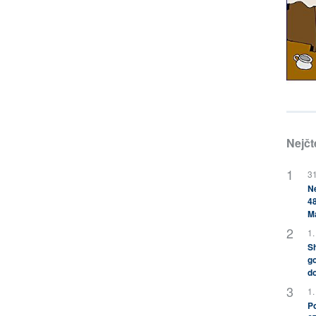
Nejčt
31
Ne
48
M
1.
Sh
go
do
1.
Po