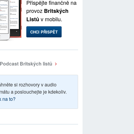
Přispějte finančně na
provoz
Britských
v mobilu.
Listů
CHCI PŘISPĚT
Podcast Britských listů
áhněte si rozhovory v audio
mátu a poslouchejte je kdekoliv.
k na to?