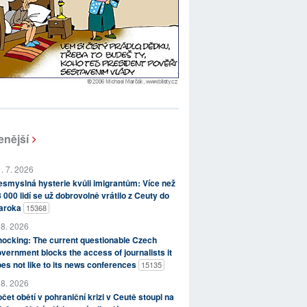
enější
. 7. 2026
smyslná hysterie kvůli imigrantům: Více než
 000 lidí se už dobrovolně vrátilo z Ceuty do
aroka
15368
 8. 2026
ocking: The current questionable Czech
vernment blocks the access of journalists it
es not like to its news conferences
15135
 8. 2026
čet obětí v pohraniční krizi v Ceutě stoupl na