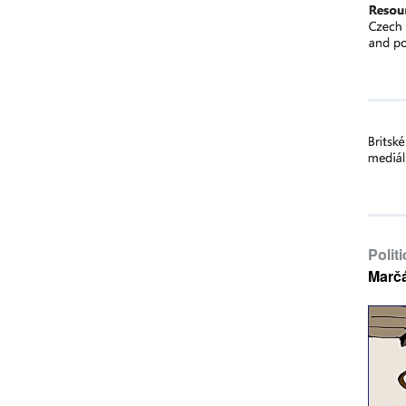
Polit
Marč