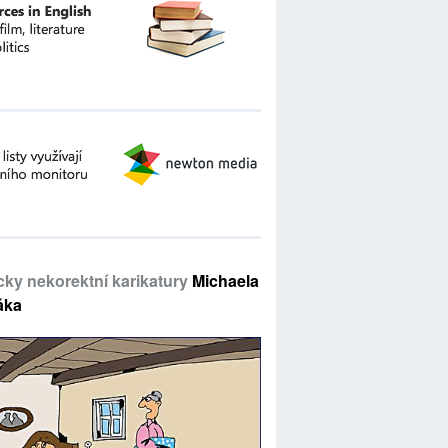
icky nekorektní karikatury
Michaela
áka