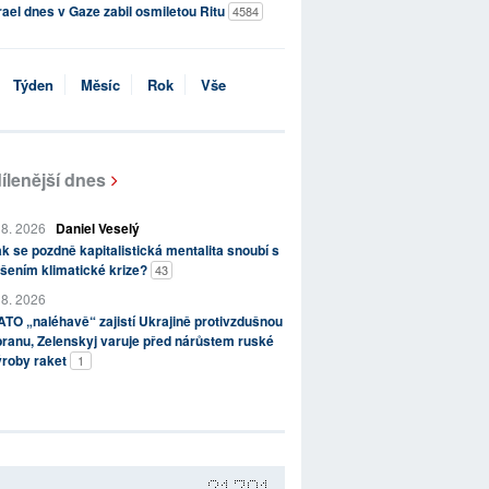
rael dnes v Gaze zabil osmiletou Ritu
4584
Týden
Měsíc
Rok
Vše
ílenější dnes
 8. 2026
Daniel Veselý
k se pozdně kapitalistická mentalita snoubí s
šením klimatické krize?
43
 8. 2026
TO „naléhavě“ zajistí Ukrajině protivzdušnou
ranu, Zelenskyj varuje před nárůstem ruské
ýroby raket
1