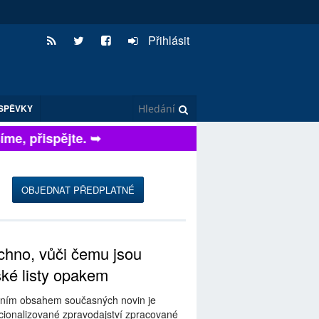
Přihlásit
SPĚVKY
e, přispějte. ➥
OBJEDNAT PŘEDPLATNÉ
hno, vůči čemu jsou
ské listy opakem
ním obsahem současných novin je
ionalizované zpravodajství zpracované