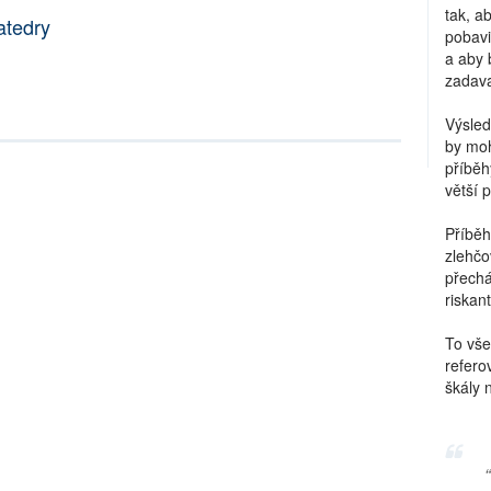
tak, a
atedry
pobavi
a aby 
zadava
Výsled
by moh
příběh
větší 
Příběh
zlehčo
přechá
riskant
To vše
refero
škály 