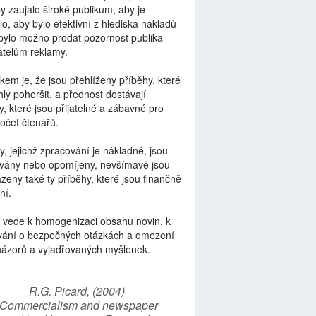
by zaujalo široké publikum, aby je
lo, aby bylo efektivní z hlediska nákladů
bylo možno prodat pozornost publika
telům reklamy.
kem je, že jsou přehlíženy příběhy, které
ly pohoršit, a přednost dostávají
y, které jsou přijatelné a zábavné pro
počet čtenářů.
y, jejichž zpracování je nákladné, jsou
vány nebo opomíjeny, nevšímavě jsou
zeny také ty příběhy, které jsou finančně
ní.
 vede k homogenizaci obsahu novin, k
vání o bezpečných otázkách a omezení
názorů a vyjadřovaných myšlenek.
R.G. Picard, (2004)
“Commercialism and newspaper