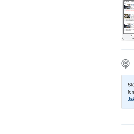
St
for
Ja