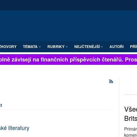
ZHOVORY
TÉMATA
RUBRIKY
NEJČTENĚJŠÍ
AUTOŘI
PŘÍ
lně závisejí na finančních příspěvcích čtenářů. Prosím
t
Všec
Brit
é literatury
Primár
komerc