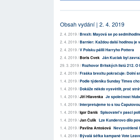
Obsah vydání | 2. 4. 2019
2. 4. 2019 /
Brexit: Mayová se po sedmihodino
2. 4. 2019 /
Barnier: Každou další hodinou je v
2. 4. 2019 /
V Polsku pálili Harryho Pottera
2. 4. 2019 /
Boris Cvek
Ján Kuciak byl zavra
29. 3. 2019 /
Rozhovor Britských listů 212. O l
2. 4. 2019 /
Fraška brexitu pokračuje: Dolní s
1. 4. 2019 /
Podle týdeníku Sunday Times chce 
1. 4. 2019 /
Dokáže někdo vysvětlit, proč stráv
1. 4. 2019 /
Jiří Hlavenka
Je společnost hlubo
1. 4. 2019 /
Interpretujeme to s tou Čaputovo
1. 4. 2019 /
Igor Daniš
Spisovateľ v pasci poli
1. 4. 2019 /
Jan Čulík
Lze Kunderovo dílo pov
1. 4. 2019 /
Pavlína Antošová
Nevysvětlené h
1. 4. 2019 /
Bývalá šéfka kampaně Vote Leave