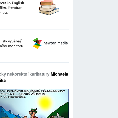
icky nekorektní karikatury
Michaela
áka