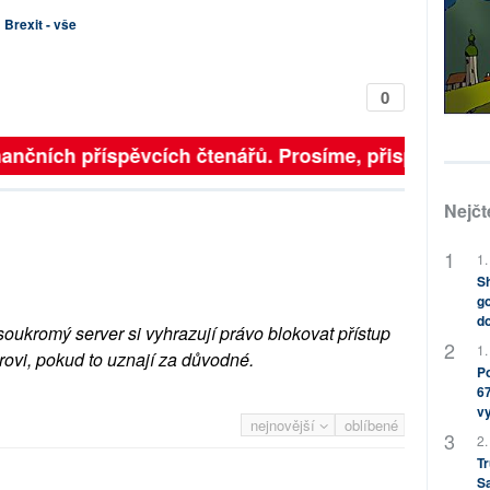
Brexit - vše
0
inančních příspěvcích čtenářů. Prosíme, přispějte. ➥
Nejčt
1.
Sh
go
do
soukromý server si vyhrazují právo blokovat přístup
1.
rovi, pokud to uznají za důvodné.
Po
67
v
nejnovější
oblíbené
2.
Tr
S