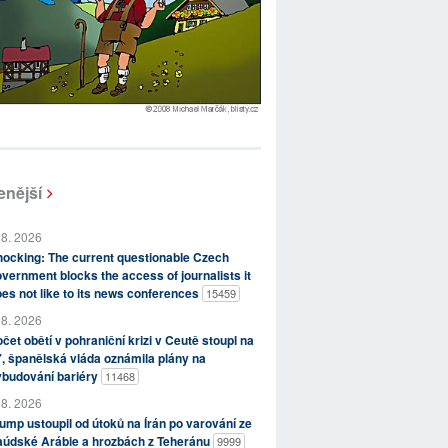
enější
 8. 2026
ocking: The current questionable Czech
vernment blocks the access of journalists it
es not like to its news conferences
15459
 8. 2026
čet obětí v pohraniční krizi v Ceutě stoupl na
, španělská vláda oznámila plány na
ybudování bariéry
11468
 8. 2026
ump ustoupil od útoků na Írán po varování ze
aúdské Arábie a hrozbách z Teheránu
9999