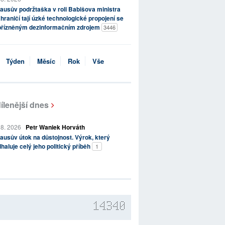
ausův podržtaška v roli Babišova ministra
hraničí tají úzké technologické propojení se
přízněným dezinformačním zdrojem
3446
Týden
Měsíc
Rok
Vše
ílenější dnes
 8. 2026
Petr Waniek Horváth
ausův útok na důstojnost. Výrok, který
haluje celý jeho politický příběh
1
14340