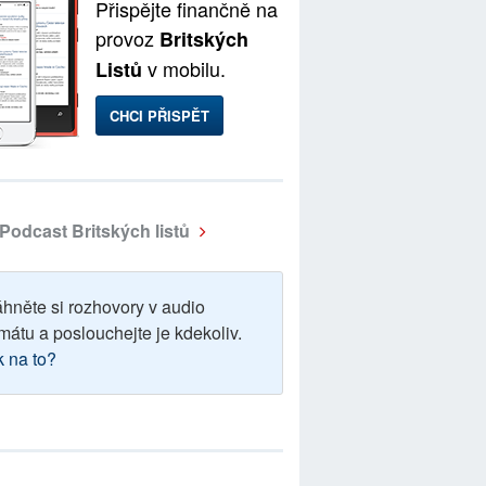
Přispějte finančně na
provoz
Britských
v mobilu.
Listů
CHCI PŘISPĚT
Podcast Britských listů
áhněte si rozhovory v audio
mátu a poslouchejte je kdekoliv.
k na to?