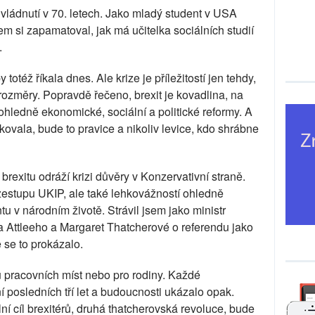
 vládnutí v 70. letech. Jako mladý student v USA
m si zapamatoval, jak má učitelka sociálních studií
.
 totéž říkala dnes. Ale krize je příležitostí jen tehdy,
rozměry. Popravdě řečeno, brexit je kovadlina, na
ohledně ekonomické, sociální a politické reformy. A
ovala, bude to pravice a nikoliv levice, kdo shrábne
rexitu odráží krizi důvěry v Konzervativní straně.
estupu UKIP, ale také lehkovážností ohledně
tu v národním životě. Strávil jsem jako ministr
ta Attleeho a Margaret Thatcherové o referendu jako
 se to prokázalo.
u pracovních míst nebo pro rodiny. Každé
osledních tří let a budoucnosti ukázalo opak.
í cíl brexitérů, druhá thatcherovská revoluce, bude