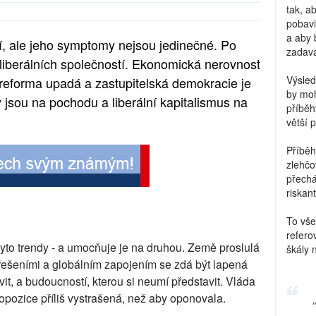
tak, a
pobavi
a aby 
ní, ale jeho symptomy nejsou jedinečné. Po
zadava
 liberálních společností. Ekonomická nerovnost
Výsled
í reforma upadá a zastupitelská demokracie je
by moh
 jsou na pochodu a liberální kapitalismus na
příběh
větší 
Příběh
zlehčo
přechá
riskant
To vše
refero
í tyto trendy - a umocňuje je na druhou. Země proslulá
škály 
řešeními a globálním zapojením se zdá být lapená
t, a budoucností, kterou si neumí představit. Vláda
a opozice příliš vystrašená, než aby oponovala.