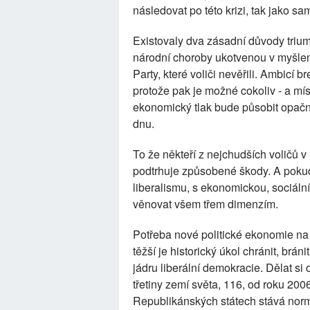
následovat po této krizi, tak jako sa
Existovaly dva zásadní důvody triu
národní choroby ukotvenou v myšlence
Party, které voliči nevěřili. Ambicí br
protože pak je možné cokoliv - a mís
ekonomický tlak bude působit opač
dnu.
To že někteří z nejchudších voličů v
podtrhuje způsobené škody. A pokud 
liberalismu, s ekonomickou, sociáln
věnovat všem třem dimenzím.
Potřeba nové politické ekonomie na 
těžší je historický úkol chránit, brán
jádru liberální demokracie. Dělat s
třetiny zemí světa, 116, od roku 200
Republikánských státech stává norm