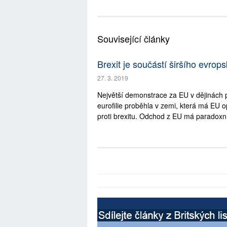
Související články
Brexit je součástí širšího evrop
27. 3. 2019
Největší demonstrace za EU v dějinách p
eurofilie proběhla v zemi, která má EU op
proti brexitu. Odchod z EU má paradoxní