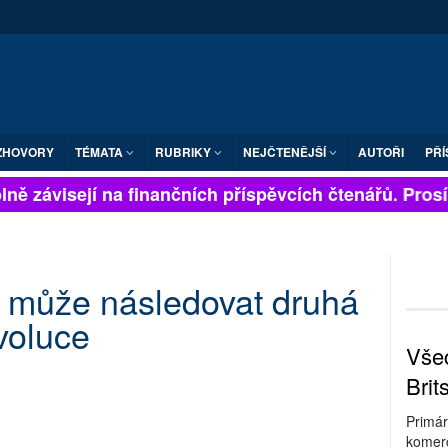
ZHOVORY
TÉMATA
RUBRIKY
NEJČTENĚJŠÍ
AUTOŘI
PŘÍ
ně závisejí na finančních příspěvcích čtenářů. Prosíme
zi může následovat druhá
voluce
Všec
Brit
Primár
komerc