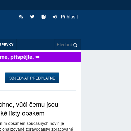
Přihlásit
SPĚVKY
, přispějte. ➥
OBJEDNAT PŘEDPLATNÉ
hno, vůči čemu jsou
ské listy opakem
ním obsahem současných novin je
ionalizované zpravodajství zpracované