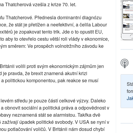
ma Thatcherová vzešla z krize 70. let.
mfu Thatcherové. Přednesla dominantní diagnózu
, že stát je přetížen a neefektivní, a čelila Labour
exitérů je zopakovat tento trik. Jde o to opustit EU,
to aby to otevřelo cestu větší roli vlády v ekonomice,
ným směrem: Ve prospěch volnotržního závodu ke
 Británii volili proti svým ekonomickým zájmům jen
je pravda, že brexit znamená akutní krizi
í a politickou komponentou, pak reakce se musí
St
for
Ja
levém středu je pouze částí celkové výzvy. Daleko
it a obnovit sociální a politická práva a odpovědnost v
i obavy neznamená stát se alarmistou. Takřka dvě
6 zažívají úpadek politické svobody. V USA se nyní v
ou potlačování voličů. V Británii nám dosud chybí