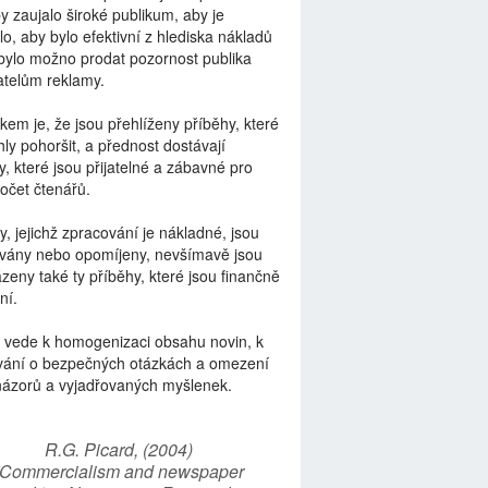
by zaujalo široké publikum, aby je
lo, aby bylo efektivní z hlediska nákladů
bylo možno prodat pozornost publika
telům reklamy.
kem je, že jsou přehlíženy příběhy, které
ly pohoršit, a přednost dostávají
y, které jsou přijatelné a zábavné pro
počet čtenářů.
y, jejichž zpracování je nákladné, jsou
vány nebo opomíjeny, nevšímavě jsou
zeny také ty příběhy, které jsou finančně
ní.
 vede k homogenizaci obsahu novin, k
vání o bezpečných otázkách a omezení
názorů a vyjadřovaných myšlenek.
R.G. Picard, (2004)
“Commercialism and newspaper