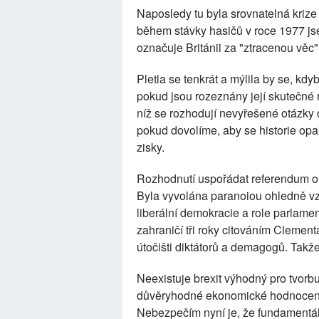
Naposledy tu byla srovnatelná krize
během stávky hasičů v roce 1977 jse
označuje Británii za "ztracenou věc"
Pletla se tenkrát a mýlila by se, kdyby
pokud jsou rozeznány její skutečné 
níž se rozhodují nevyřešené otázky 
pokud dovolíme, aby se historie opak
zisky.
Rozhodnutí uspořádat referendum o b
Byla vyvolána paranoiou ohledně vz
liberální demokracie a role parlamen
zahraničí tři roky citováním Clemen
útočišti diktátorů a demagogů. Takže
Neexistuje brexit výhodný pro tvorb
důvěryhodné ekonomické hodnocení p
Nebezpečím nyní je, že fundamentáln