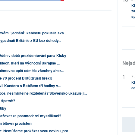
Kl
za
s
vém "jednání" kabinetu pokusila sva...
ypadnutí Británie z EU bez dohody...
žděn v době prezidentování pana Kisky
Nejsd
idech, kteří na východní Ukrajině ...
němovna opět odmítla všechny alter...
7.
70 procent Britů zrušit brexit
Kl
il Kundera s Babišem tři hodiny v...
od
ce, nesmiřitelně rozdělená? Slovensko ukazuje ji...
u špatně?
tiky
ažovat za postmoderní mystifikaci?
řbitovní pročištění
: Nemůžeme prokázat svou nevinu, pro...