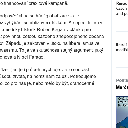
o financování brexitové kampaně.
odpověďmi na selhání globalizace - ale
 vyhýbání se obtížným otázkám. A neplatí to jen v
 americký historik Robert Kagan v článku pro
stát povinnou četbou každého znepokojeného občana
oti Západu je zakotven v útoku na liberalismus ve
vatismu. To je ve skutečnosti stejný argument, jaký
enová a Nigel Farage.
rize - jen její průběh urychluje. Je to součást
působu života, na němž nám záleží. Potřebujeme
Polit
o, co pro nás je, nebo mělo by být, drahocenné.
Marč