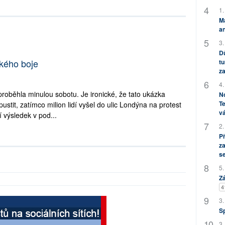
1.
M
an
3.
Dů
ského boje
tu
za
4.
roběhla minulou sobotu. Je ironické, že tato ukázka
No
Te
ustit, zatímco milion lidí vyšel do ulic Londýna na protest
vá
 výsledek v pod...
2.
P
za
s
5.
Zá
4
3.
S
3.