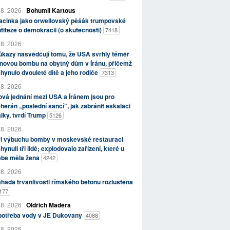
 8. 2026
Bohumil Kartous
acinka jako orwellovský pěšák trumpovské
titeze o demokracii (o skutečnosti)
7418
 8. 2026
kazy nasvědčují tomu, že USA svrhly téměř
novou bombu na obytný dům v Íránu, přičemž
hynulo dvouleté dítě a jeho rodiče
7313
 8. 2026
vá jednání mezi USA a Íránem jsou pro
herán „poslední šancí“, jak zabránit eskalaci
lky, tvrdí Trump
5126
 8. 2026
ři výbuchu bomby v moskevské restauraci
hynuli tři lidé; explodovalo zařízení, které u
ebe měla žena
4242
 8. 2026
hada trvanlivosti římského betonu rozluštěna
177
 8. 2026
Oldřich Maděra
potřeba vody v JE Dukovany
4088
 8. 2026