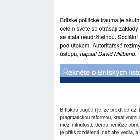
Britské politické trauma je akut
celém světě se otřásají základy
se stala neudržitelnou. Sociáln
pod útokem. Autoritářské režimy
ústupu,
.
napsal David Miliband
Britskou tragédií je, že brexit odráž
pragmatickou reformou, kreativními 
mezi minulostí, kterou nemůže obnovi
je příliš rozdělená, než aby vedla, 