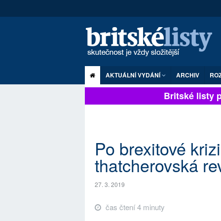
AKTUÁLNÍ VYDÁNÍ
ARCHIV
RO
Britské listy pl
Po brexitové kri
thatcherovská re
27. 3. 2019
čas čtení 4 minuty