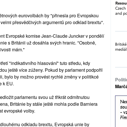
květnových eurovolbách by "přinesla pro Evropskou
ebí velmi přesvědčivých argumentů pro odklad brexitu".
dent Evropské komise Jean-Claude Juncker v pondělí
unie s Británii už dosáhla svých hranic. "Osobně,
livosti mám."
třetí "indikativního hlasování" tuto středu, kdy
ou ještě více zúženy. Pokud by parlament podpořil
nii, bylo by možno provést rychlé změny v politikcé
Polit
e k EU.
Marč
dložit parlamentu svou už třikrát odmítnutou
ena, Británie by stále ještě mohla podle Barniera
at evropské volby.
k dlouhému odkladu brexitu, Evropská unie by