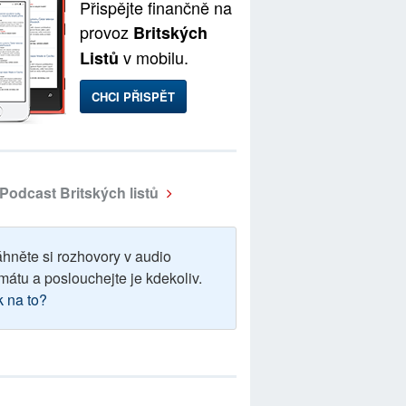
Přispějte finančně na
provoz
Britských
v mobilu.
Listů
CHCI PŘISPĚT
Podcast Britských listů
áhněte si rozhovory v audio
mátu a poslouchejte je kdekoliv.
k na to?