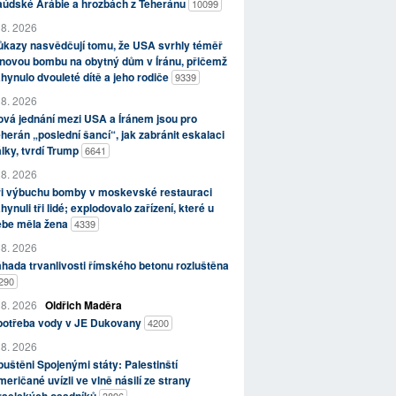
aúdské Arábie a hrozbách z Teheránu
10099
 8. 2026
kazy nasvědčují tomu, že USA svrhly téměř
novou bombu na obytný dům v Íránu, přičemž
hynulo dvouleté dítě a jeho rodiče
9339
 8. 2026
vá jednání mezi USA a Íránem jsou pro
herán „poslední šancí“, jak zabránit eskalaci
lky, tvrdí Trump
6641
 8. 2026
ři výbuchu bomby v moskevské restauraci
hynuli tři lidé; explodovalo zařízení, které u
ebe měla žena
4339
 8. 2026
hada trvanlivosti římského betonu rozluštěna
290
 8. 2026
Oldřich Maděra
potřeba vody v JE Dukovany
4200
 8. 2026
uštěni Spojenými státy: Palestinští
eričané uvízli ve vlně násilí ze strany