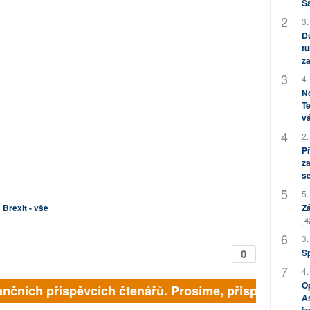
S
3.
Dů
tu
za
4.
No
Te
vá
2.
P
za
s
5.
Brexit - vše
Zá
4
3.
0
S
4.
Op
finančních příspěvcích čtenářů. Prosíme, přispějte. ➥
Am