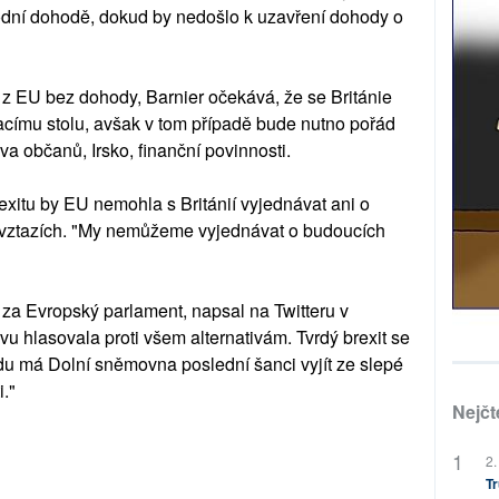
odní dohodě, dokud by nedošlo k uzavření dohody o
 z EU bez dohody, Barnier očekává, že se Británie
acímu stolu, avšak v tom případě bude nutno pořád
va občanů, Irsko, finanční povinnosti.
itu by EU nemohla s Británií vyjednávat ani o
vztazích. "My nemůžeme vyjednávat o budoucích
 za Evropský parlament, napsal na Twitteru v
u hlasovala proti všem alternativám. Tvrdý brexit se
du má Dolní sněmovna poslední šanci vyjít ze slepé
."
Nejčt
2.
Tr