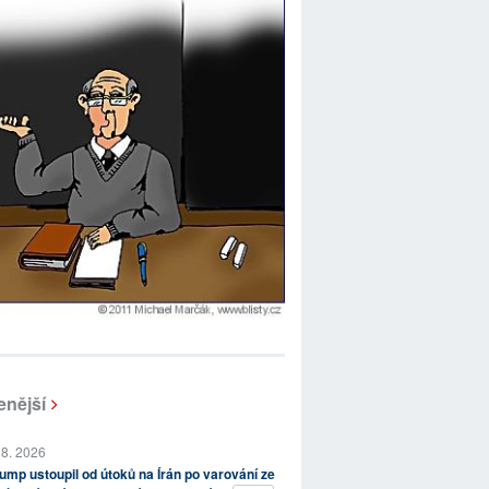
enější
 8. 2026
ump ustoupil od útoků na Írán po varování ze