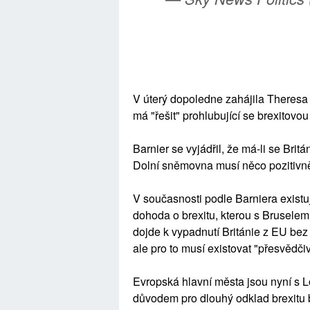
V úterý dopoledne zahájila Theresa 
má "řešit" prohlubující se brexitovou 
Barnier se vyjádřil, že má-li se Bri
Dolní sněmovna musí něco pozitivně
V současnosti podle Barniera existují
dohoda o brexitu, kterou s Bruselem
dojde k vypadnutí Británie z EU be
ale pro to musí existovat "přesvědči
Evropská hlavní města jsou nyní s L
důvodem pro dlouhý odklad brexitu