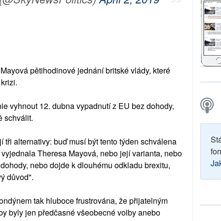
Mayová pětihodinové jednání britské vlády, které
krizi.
tánie vyhnout 12. dubna vypadnutí z EU bez dohody,
 schválit.
St
 tři alternativy: buď musí být tento týden schválena
for
 vyjednala Theresa Mayová, nebo její varianta, nebo
Ja
z dohody, nebo dojde k dlouhému odkladu brexitu,
vý důvod".
ondýnem tak hluboce frustrována, že přijatelným
 by byly jen předčasné všeobecné volby anebo