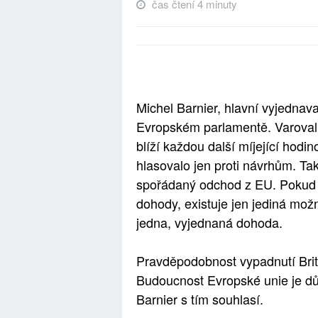
čas čtení 4 minuty
Michel Barnier, hlavní vyjednava
Evropském parlamentě. Varoval,
blíží každou další míjející hod
hlasovalo jen proti návrhům. T
spořádaný odchod z EU. Pokud 
dohody, existuje jen jediná možn
jedna, vyjednaná dohoda.
Pravděpodobnost vypadnutí Brit
Budoucnost Evropské unie je důl
Barnier s tím souhlasí.