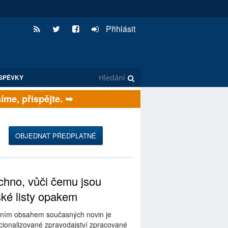
Přihlásit
SPĚVKY
e, přispějte. ➥
OBJEDNAT PŘEDPLATNÉ
hno, vůči čemu jsou
ské listy opakem
ním obsahem současných novin je
ionalizované zpravodajství zpracované