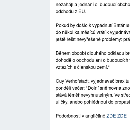
nezahájila jednání o budoucí obch
odchodu z EU.
Pokud by došlo k vypadnutí Británie
do několika měsíců vrátí k vyjednáv
ještě řešit nevyřešené problémy: prá
Během období dlouhého odkladu brex
dohodě o odchodu ani o budoucích 
vztazích s členskou zemí."
Guy Verhofstadt, vyjednavač brexitu
pondělí večer: "Dolní sněmovna znov
stává téměř nevyhnutelným. Ve stře
uličky, anebo pohlédnout do propasti
Podorbnosti v angličtině
ZDE
ZDE