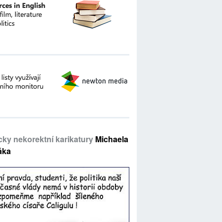
icky nekorektní karikatury
Michaela
áka