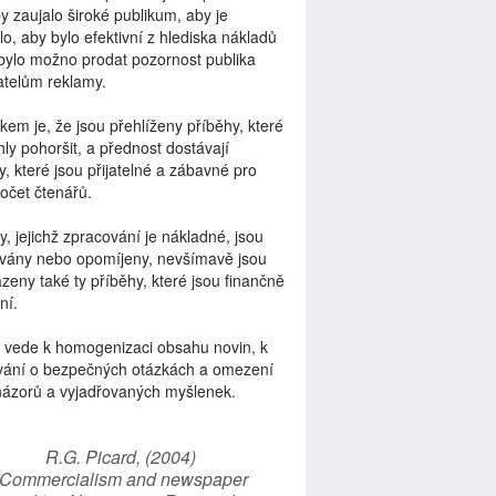
by zaujalo široké publikum, aby je
lo, aby bylo efektivní z hlediska nákladů
bylo možno prodat pozornost publika
telům reklamy.
kem je, že jsou přehlíženy příběhy, které
ly pohoršit, a přednost dostávají
y, které jsou přijatelné a zábavné pro
počet čtenářů.
y, jejichž zpracování je nákladné, jsou
vány nebo opomíjeny, nevšímavě jsou
zeny také ty příběhy, které jsou finančně
ní.
 vede k homogenizaci obsahu novin, k
vání o bezpečných otázkách a omezení
názorů a vyjadřovaných myšlenek.
R.G. Picard, (2004)
“Commercialism and newspaper