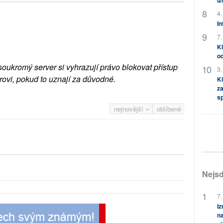
i
4.
In
7.
Kl
od
soukromý server si vyhrazují právo blokovat přístup
3.
rovi, pokud to uznají za důvodné.
Kl
za
s
nejnovější
oblíbené
Nejsd
7.
Iz
na