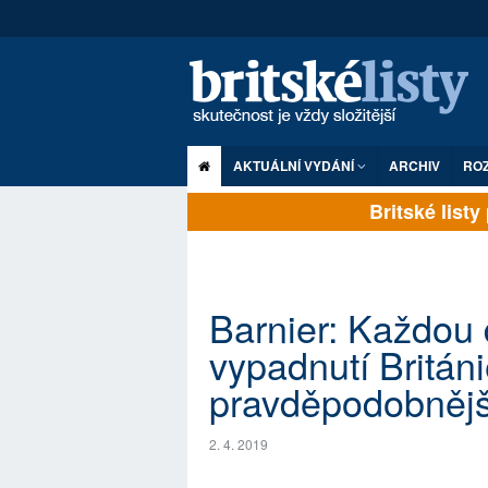
AKTUÁLNÍ VYDÁNÍ
ARCHIV
RO
Britské listy p
Barnier: Každou 
vypadnutí Britán
pravděpodobnějš
2. 4. 2019