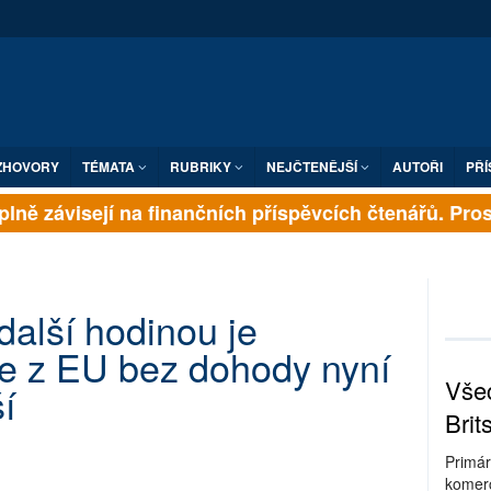
ZHOVORY
TÉMATA
RUBRIKY
NEJČTENĚJŠÍ
AUTOŘI
PŘÍ
lně závisejí na finančních příspěvcích čtenářů. Prosím
další hodinou je
ie z EU bez dohody nyní
Všec
í
Brit
Primár
komerc