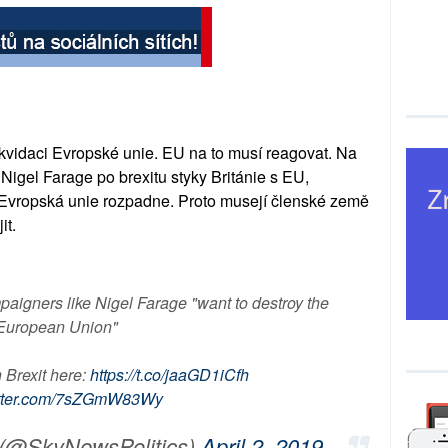
 likvidaci Evropské unie. EU na to musí reagovat. Na
 Nigel Farage po brexitu styky Británie s EU,
 Evropská unie rozpadne. Proto musejí členské země
it.
paigners like Nigel Farage "want to destroy the
European Union"
n Brexit here:
https://t.co/jaaGD1iCfh
itter.com/7sZGmW83Wy
 (@SkyNewsPolitics)
April 2, 2019