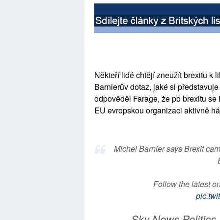
Někteří lidé chtějí zneužít brexitu k
Barnierův dotaz, jaké si představuje
odpověděl Farage, že po brexitu se
EU evropskou organizaci aktivně háj
Michel Barnier says Brexit cam
Follow the latest o
pic.tw
— Sky News Politics