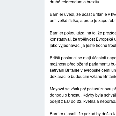
druhé referendum o brexitu.
Barnier uvedl, že účast Británie v 
unii velké riziko, a proto je zapotř
Barnier pokoukázal na to, že prezi
konstatoval, že trpělivost Evropské 
jako vyjednavač, já ještě trochu trpě
Britští poslanci se mají účastnit napo
možnosti předložené parlamentu bud
setrvání Británie v evropské celní u
deklaraci o budoucím vztahu Británi
Mayová se však prý pokusí znovu pře
dohodu o brexitu. Kdyby byla schvál
odejít z EU do 22. května a nepořád
Barnier ujasnil, že pokud by došlo 