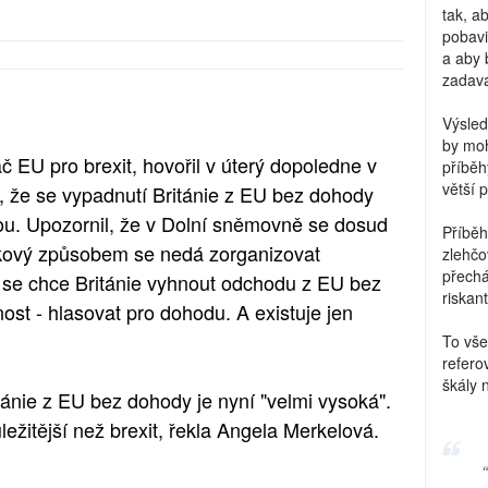
tak, a
pobavi
a aby 
zadava
Výsled
by moh
č EU pro brexit, hovořil v úterý dopoledne v
příběh
větší 
 že se vypadnutí Británie z EU bez dohody
inou. Upozornil, že v Dolní sněmovně se dosud
Příběh
akový způsobem se nedá zorganizovat
zlehčo
přechá
se chce Británie vyhnout odchodu z EU bez
riskant
ost - hlasovat pro dohodu. A existuje jen
To vše
refero
škály 
ánie z EU bez dohody je nyní "velmi vysoká".
ežitější než brexit, řekla Angela Merkelová.