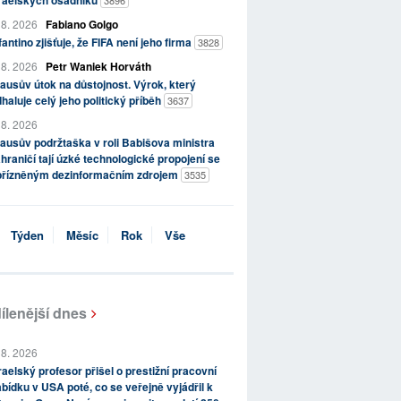
zraelských osadníků
3896
 8. 2026
Fabiano Golgo
fantino zjišťuje, že FIFA není jeho firma
3828
 8. 2026
Petr Waniek Horváth
ausův útok na důstojnost. Výrok, který
haluje celý jeho politický příběh
3637
 8. 2026
ausův podržtaška v roli Babišova ministra
hraničí tají úzké technologické propojení se
přízněným dezinformačním zdrojem
3535
Týden
Měsíc
Rok
Vše
ílenější dnes
 8. 2026
raelský profesor přišel o prestižní pracovní
bídku v USA poté, co se veřejně vyjádřil k