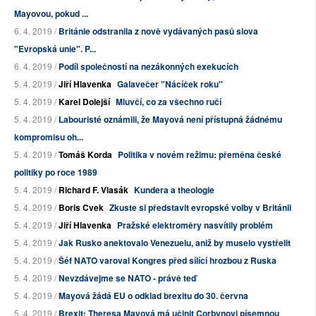
Mayovou, pokud ...
6. 4. 2019 /
Británie odstranila z nově vydávaných pasů slova
"Evropská unie". P...
6. 4. 2019 /
Podíl společností na nezákonných exekucích
5. 4. 2019 /
Jiří Hlavenka
Galavečer "Nácíček roku"
5. 4. 2019 /
Karel Dolejší
Mluvčí, co za všechno ručí
5. 4. 2019 /
Labouristé oznámili, že Mayová není přístupná žádnému
kompromisu oh...
5. 4. 2019 /
Tomáš Korda
Politika v novém režimu: přeměna české
politiky po roce 1989
5. 4. 2019 /
Richard F. Vlasák
Kundera a theologie
5. 4. 2019 /
Boris Cvek
Zkuste si představit evropské volby v Británii
5. 4. 2019 /
Jiří Hlavenka
Pražské elektroměry nasvítily problém
5. 4. 2019 /
Jak Rusko anektovalo Venezuelu, aniž by muselo vystřelit
5. 4. 2019 /
Šéf NATO varoval Kongres před sílící hrozbou z Ruska
5. 4. 2019 /
Nevzdávejme se NATO - právě teď
5. 4. 2019 /
Mayová žádá EU o odklad brexitu do 30. června
5. 4. 2019 /
Brexit: Theresa Mayová má učinit Corbynovi písemnou