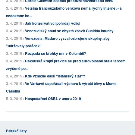
3. 4. 2019 /
Carole Callwadr dostala prestižní novinářskou cenu
3. 4. 2019 /
Většina francouzského venkova nemá rychlý internet - a
nedostane ho...
3. 4. 2019 /
Jak konzervativci pohrdají voliči
3. 4. 2019 /
Venezuelský soud se chystá zbavit Guaidóa imunity
3. 4. 2019 /
Venezuela: Maduro vyzval ozbrojené skupiny, aby
"udržovaly pořádek"
3. 4. 2019 /
Rozpadá se křehký mír v Kolumbii?
3. 4. 2019 /
Rakouská krajní pravice se před eurovolbami stala terčem
zvýšené po...
3. 4. 2019 /
Kde vznikne další "islámský stát"?
3. 4. 2019 /
Ve Varšavě uspořádali výstavu k výročí bitvy u Monte
Cassina
5. 3. 2019 /
Hospodaření OSBL v únoru 2019
Britské listy