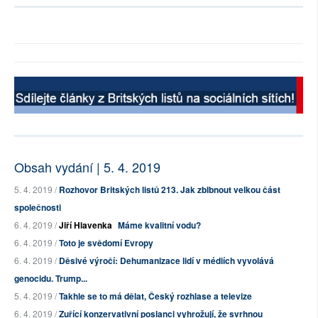
Obsah vydání | 5. 4. 2019
5. 4. 2019 /
Rozhovor Britských listů 213. Jak zblbnout velkou část
společnosti
6. 4. 2019 /
Jiří Hlavenka
Máme kvalitní vodu?
6. 4. 2019 /
Toto je svědomí Evropy
6. 4. 2019 /
Děsivé výročí: Dehumanizace lidí v médiích vyvolává
genocidu. Trump...
5. 4. 2019 /
Takhle se to má dělat, Český rozhlase a televize
6. 4. 2019 /
Zuřící konzervativní poslanci vyhrožují, že svrhnou