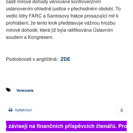
části mírové dohody věnované kontroverzním
ustanovením ohledně justice v přechodném období. To
vedlo lídry FARC a Santosovy frakce prosazující mír k
prohlášení, že tento krok představuje vážnou hrozbu
mírové dohodě, která již byla ratifikována Ústavním
soudem a Kongresem.
Podrobnosti v angličtině:
ZDE
Venezuela
0
Vytisknout
lně závisejí na finančních příspěvcích čtenářů. Prosím