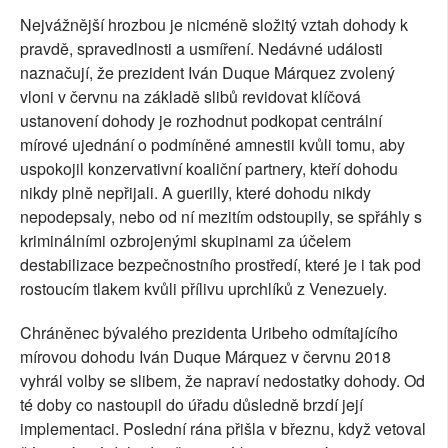
Nejvážnější hrozbou je nicméně složitý vztah dohody k
pravdě, spravedlnosti a usmíření. Nedávné události
naznačují, že prezident Iván Duque Márquez zvolený
vloni v červnu na základě slibů revidovat klíčová
ustanovení dohody je rozhodnut podkopat centrální
mírové ujednání o podmíněné amnestii kvůli tomu, aby
uspokojil konzervativní koaliční partnery, kteří dohodu
nikdy plně nepřijali. A guerilly, které dohodu nikdy
nepodepsaly, nebo od ní mezitím odstoupily, se spřáhly s
kriminálními ozbrojenými skupinami za účelem
destabilizace bezpečnostního prostředí, které je i tak pod
rostoucím tlakem kvůli přílivu uprchlíků z Venezuely.
Chráněnec bývalého prezidenta Uribeho odmítajícího
mírovou dohodu Iván Duque Márquez v červnu 2018
vyhrál volby se slibem, že napraví nedostatky dohody. Od
té doby co nastoupil do úřadu důsledně brzdí její
implementaci. Poslední rána přišla v březnu, když vetoval