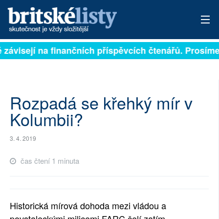
ě závisejí na finančních příspěvcích čtenářů. Prosíme,
PŘIHLÁSIT
AKTUÁLNÍ VYDÁNÍ
ARCHIV
Rozpadá se křehký mír v
Kolumbii?
ROZHOVORY
3. 4. 2019
TÉMATA
čas čtení 1 minuta
NEJČTENĚJŠÍ ZA 7 DNÍ
AUTOŘI
Historická mírová dohoda mezi vládou a
PŘÍSPĚVKY NA PROVOZ
povstaleckými milicemi FARC čelí zatím