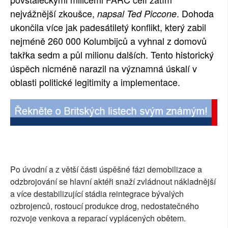
nejvážnější zkoušce,
. Dohoda
napsal Ted Piccone
SOCIÁLNÍ SÍTĚ
ukončila více jak padesátiletý konflikt, který zabil
RUBRIKY
nejméně 260 000 Kolumbijců a vyhnal z domovů
takřka sedm a půl milionu dalších. Tento historický
PLNÁ VERZE STRÁNEK
úspěch nicméně narazil na významná úskalí v
oblasti politické legitimity a implementace.
Po úvodní a z větší části úspěšné fázi demobilizace a
odzbrojování se hlavní aktéři snaží zvládnout nákladnější
a více destabilizující stádia reintegrace bývalých
ozbrojenců, rostoucí produkce drog, nedostatečného
rozvoje venkova a reparací vyplácených obětem.