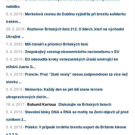
nabídku
5. 4. 2019 /
Merkelová cestou do Dublinu vyjádřila při brexitu solidaritu
irském...
29. 3. 2019 /
Rozhovor Britských listů 212. O lidech, kteří na východní
Ukrajině ...
7. 6. 2020 /
Milí čtenáři a příznivci Britských listů
5. 4. 2019 /
Znepokojivý vzestup ekonomického nacionalismu v EU
5. 4. 2019 /
EU odsoudila kroky venezuelských úřadů směřující ke
stíhání Juana G...
5. 4. 2019 /
Francie: Proč "žluté vesty" nesou zodpovědnost za více než
stovku ...
5. 4. 2019 /
Německo: Každý den se pět lidí stane terčem
ultrapravicových zločin...
18. 4. 2017 /
Bohumil Kartous
Diskutujte na Britských listech
5. 4. 2019 /
Stavební bloky DNA a RNA se mohly na Zemi objevit už před
vznikem ž...
5. 4. 2019 /
Polsko: V případě tvrdého brexitu export do Británie klesne
o 3,2 %