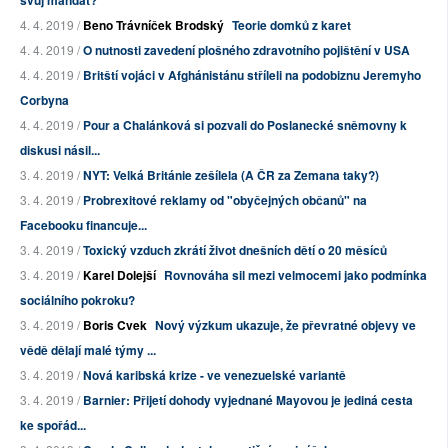
svůj mandát?
4. 4. 2019 /
Beno Trávníček Brodský
Teorie domků z karet
4. 4. 2019 /
O nutnosti zavedení plošného zdravotního pojištění v USA
4. 4. 2019 /
Britští vojáci v Afghánistánu stříleli na podobiznu Jeremyho
Corbyna
4. 4. 2019 /
Pour a Chalánková si pozvali do Poslanecké sněmovny k
diskusi násil...
3. 4. 2019 /
NYT: Velká Británie zešílela (A ČR za Zemana taky?)
3. 4. 2019 /
Probrexitové reklamy od "obyčejných občanů" na
Facebooku financuje...
3. 4. 2019 /
Toxický vzduch zkrátí život dnešních dětí o 20 měsíců
3. 4. 2019 /
Karel Dolejší
Rovnováha sil mezi velmocemi jako podmínka
sociálního pokroku?
3. 4. 2019 /
Boris Cvek
Nový výzkum ukazuje, že převratné objevy ve
vědě dělají malé týmy ...
3. 4. 2019 /
Nová karibská krize - ve venezuelské variantě
3. 4. 2019 /
Barnier: Přijetí dohody vyjednané Mayovou je jediná cesta
ke spořád...