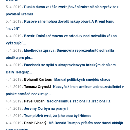
5. 4. 2019 /
Ruská duma zakáže zveřejňování zahraničních zpráv bez
povolení Kremlu
5. 4. 2019 /
Rusové si nemohou dovolit nákup obuvi. A Kreml tomu
"nevěří"
4. 4. 2019 /
Brexit: Dolní sněmovna ve středu v noci schválila zákon
vyžadující ...
4. 4. 2019 /
Muellerova zpráva: Sněmovna reprezentantů schválila
obsílku pro pln...
4. 4. 2019 /
Facebook se spikl s ultrapravicovým britským deníkem
Daily Telegrap...
4. 4. 2019 /
Bohumil Kartous
Manuál politických šmejdů: chaos
4. 4. 2019 /
Tomasz Oryński
Kaczyński není antikomunista, znásilnění v
polské armádě neexistuje...
4. 4. 2019 /
Pavel Urban
Nacionalismus, racionalita, iracionalita
4. 4. 2019 /
Jeremy Corbyn na pranýři
4. 4. 2019 /
Trump lživě tvrdí, že jeho otec byl Němec
4. 4. 2019 /
Daniel Veselý
Má Donald Trump v příštím roce šanci obhájit