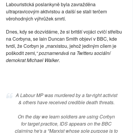
Labouristická poslankyně byla zavražděna
SOCIÁLNÍ SÍTĚ
ultrapravicovým aktivistou a další se stali terčem
věrohodných výhrůžek smrtí.
RUBRIKY
Dnes, kdy se dozvídáme, že si britští vojáci cvičí střelbu
PLNÁ VERZE STRÁNEK
na Corbyna, se Iain Duncan Smith
objeví v BBC, kde
tvrdí, že Corbyn je „marxistou, jehož jediným cílem je
poškodit zemi
,“ poznamenává na Twitteru sociální
demokrat Michael Walker
.
A Labour MP was murdered by a far-right activist
& others have received credible death threats.
On the day we learn soldiers are using Corbyn
for target practice, IDS appears on the BBC
claiming he's a "Marxist whose sole purpose is to