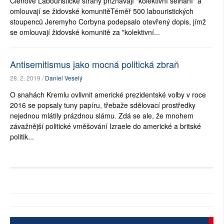
Členové Labouristické strany přiznávají "kolektivní selhání" a
omlouvají se židovské komunitěTéměř 500 labouristických
stoupenců Jeremyho Corbyna podepsalo otevřený dopis, jímž
se omlouvají židovské komunitě za "kolektivní...
Antisemitismus jako mocná politická zbraň
28. 2. 2019 /
Daniel Veselý
O snahách Kremlu ovlivnit americké prezidentské volby v roce
2016 se popsaly tuny papíru, třebaže sdělovací prostředky
nejednou mlátily prázdnou slámu. Zdá se ale, že mnohem
závažnější politické vměšování Izraele do americké a britské
politik...