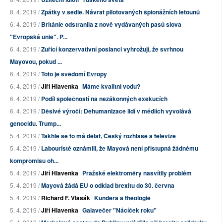
8. 4. 2019 /
Zpátky v sedle. Návrat pilotovaných špionážních letounů
6. 4. 2019 /
Británie odstranila z nově vydávaných pasů slova
"Evropská unie". P...
6. 4. 2019 /
Zuřící konzervativní poslanci vyhrožují, že svrhnou
Mayovou, pokud ...
6. 4. 2019 /
Toto je svědomí Evropy
6. 4. 2019 /
Jiří Hlavenka
Máme kvalitní vodu?
6. 4. 2019 /
Podíl společností na nezákonných exekucích
6. 4. 2019 /
Děsivé výročí: Dehumanizace lidí v médiích vyvolává
genocidu. Trump...
5. 4. 2019 /
Takhle se to má dělat, Český rozhlase a televize
5. 4. 2019 /
Labouristé oznámili, že Mayová není přístupná žádnému
kompromisu oh...
5. 4. 2019 /
Jiří Hlavenka
Pražské elektroměry nasvítily problém
5. 4. 2019 /
Mayová žádá EU o odklad brexitu do 30. června
5. 4. 2019 /
Richard F. Vlasák
Kundera a theologie
5. 4. 2019 /
Jiří Hlavenka
Galavečer "Nácíček roku"