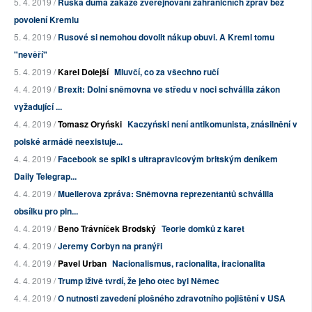
5. 4. 2019 /
Ruská duma zakáže zveřejňování zahraničních zpráv bez
povolení Kremlu
5. 4. 2019 /
Rusové si nemohou dovolit nákup obuvi. A Kreml tomu
"nevěří"
5. 4. 2019 /
Karel Dolejší
Mluvčí, co za všechno ručí
4. 4. 2019 /
Brexit: Dolní sněmovna ve středu v noci schválila zákon
vyžadující ...
4. 4. 2019 /
Tomasz Oryński
Kaczyński není antikomunista, znásilnění v
polské armádě neexistuje...
4. 4. 2019 /
Facebook se spikl s ultrapravicovým britským deníkem
Daily Telegrap...
4. 4. 2019 /
Muellerova zpráva: Sněmovna reprezentantů schválila
obsílku pro pln...
4. 4. 2019 /
Beno Trávníček Brodský
Teorie domků z karet
4. 4. 2019 /
Jeremy Corbyn na pranýři
4. 4. 2019 /
Pavel Urban
Nacionalismus, racionalita, iracionalita
4. 4. 2019 /
Trump lživě tvrdí, že jeho otec byl Němec
4. 4. 2019 /
O nutnosti zavedení plošného zdravotního pojištění v USA