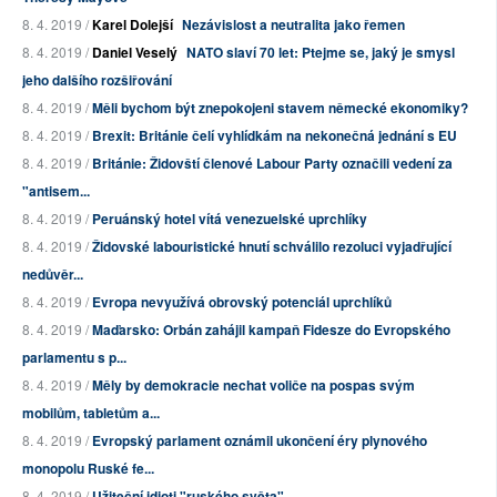
8. 4. 2019 /
Karel Dolejší
Nezávislost a neutralita jako řemen
8. 4. 2019 /
Daniel Veselý
NATO slaví 70 let: Ptejme se, jaký je smysl
jeho dalšího rozšiřování
8. 4. 2019 /
Měli bychom být znepokojeni stavem německé ekonomiky?
8. 4. 2019 /
Brexit: Británie čelí vyhlídkám na nekonečná jednání s EU
8. 4. 2019 /
Británie: Židovští členové Labour Party označili vedení za
"antisem...
8. 4. 2019 /
Peruánský hotel vítá venezuelské uprchlíky
8. 4. 2019 /
Židovské labouristické hnutí schválilo rezoluci vyjadřující
nedůvěr...
8. 4. 2019 /
Evropa nevyužívá obrovský potenciál uprchlíků
8. 4. 2019 /
Maďarsko: Orbán zahájil kampaň Fidesze do Evropského
parlamentu s p...
8. 4. 2019 /
Měly by demokracie nechat voliče na pospas svým
mobilům, tabletům a...
8. 4. 2019 /
Evropský parlament oznámil ukončení éry plynového
monopolu Ruské fe...
8. 4. 2019 /
Užiteční idioti "ruského světa"