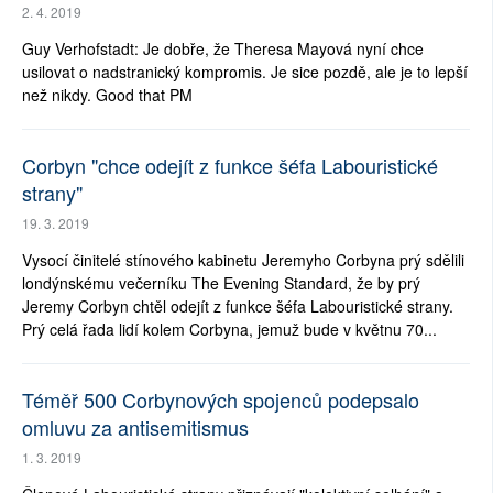
2. 4. 2019
Guy Verhofstadt: Je dobře, že Theresa Mayová nyní chce
usilovat o nadstranický kompromis. Je sice pozdě, ale je to lepší
než nikdy. Good that PM
Corbyn "chce odejít z funkce šéfa Labouristické
strany"
19. 3. 2019
Vysocí činitelé stínového kabinetu Jeremyho Corbyna prý sdělili
londýnskému večerníku The Evening Standard, že by prý
Jeremy Corbyn chtěl odejít z funkce šéfa Labouristické strany.
Prý celá řada lidí kolem Corbyna, jemuž bude v květnu 70...
Téměř 500 Corbynových spojenců podepsalo
omluvu za antisemitismus
1. 3. 2019