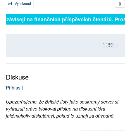
0
Vytisknout
ně závisejí na finančních příspěvcích čtenářů. Prosíme
13699
Diskuse
Přihlásit
Upozorňujeme, že Britské listy jako soukromý server si
vyhrazují právo blokovat přístup na diskusní fóra
jakémukoliv diskutérovi, pokud to uznají za důvodné.