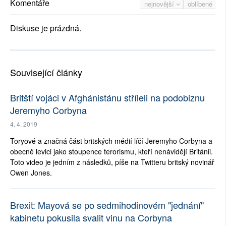
Komentáře
nejnovější
oblíbené
Diskuse je prázdná.
Související články
Britští vojáci v Afghánistánu stříleli na podobiznu
Jeremyho Corbyna
4. 4. 2019
Toryové a značná část britských médií líčí Jeremyho Corbyna a
obecně levici jako stoupence terorismu, kteří nenávidějí Británii.
Toto video je jedním z následků, píše na Twitteru britský novinář
Owen Jones.
Brexit: Mayová se po sedmihodinovém "jednání"
kabinetu pokusila svalit vinu na Corbyna