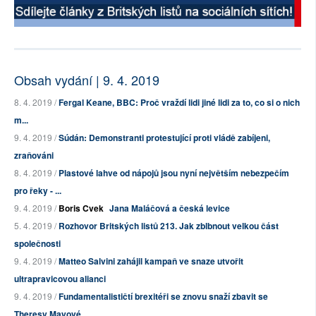
Obsah vydání | 9. 4. 2019
8. 4. 2019 /
Fergal Keane, BBC: Proč vraždí lidi jiné lidi za to, co si o nich
m...
9. 4. 2019 /
Súdán: Demonstranti protestující proti vládě zabíjeni,
zraňováni
8. 4. 2019 /
Plastové lahve od nápojů jsou nyní největším nebezpečím
pro řeky - ...
9. 4. 2019 /
Boris Cvek
Jana Maláčová a česká levice
5. 4. 2019 /
Rozhovor Britských listů 213. Jak zblbnout velkou část
společnosti
9. 4. 2019 /
Matteo Salvini zahájil kampaň ve snaze utvořit
ultrapravicovou alianci
9. 4. 2019 /
Fundamentalističtí brexitéři se znovu snaží zbavit se
Theresy Mayové