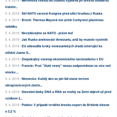
5. 4. 2019 /
Merkelová cestou do Dublinu vyjádřila při brexitu solidaritu
irském...
5. 4. 2019 /
Šéf NATO varoval Kongres před sílící hrozbou z Ruska
5. 4. 2019 /
Brexit: Theresa Mayová má učinit Corbynovi písemnou
nabídku
5. 4. 2019 /
Nevzdávejme se NATO - právě teď
5. 4. 2019 /
Jak Rusko anektovalo Venezuelu, aniž by muselo vystřelit
5. 4. 2019 /
EU odsoudila kroky venezuelských úřadů směřující ke
stíhání Juana G...
5. 4. 2019 /
Znepokojivý vzestup ekonomického nacionalismu v EU
5. 4. 2019 /
Francie: Proč "žluté vesty" nesou zodpovědnost za více než
stovku ...
5. 4. 2019 /
Německo: Každý den se pět lidí stane terčem
ultrapravicových zločin...
5. 4. 2019 /
Stavební bloky DNA a RNA se mohly na Zemi objevit už před
vznikem ž...
5. 4. 2019 /
Polsko: V případě tvrdého brexitu export do Británie klesne
o 3,2 %