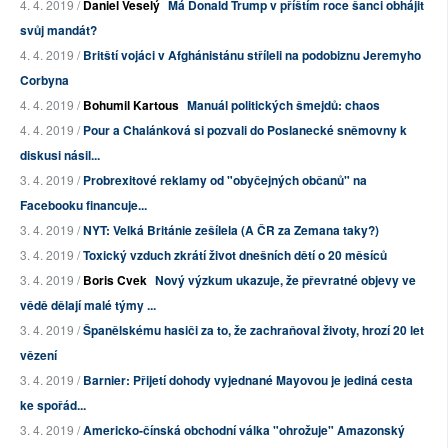
4. 4. 2019 /
Daniel Veselý
Má Donald Trump v příštím roce šanci obhájit
svůj mandát?
4. 4. 2019 /
Britští vojáci v Afghánistánu stříleli na podobiznu Jeremyho
Corbyna
4. 4. 2019 /
Bohumil Kartous
Manuál politických šmejdů: chaos
4. 4. 2019 /
Pour a Chalánková si pozvali do Poslanecké sněmovny k
diskusi násil...
3. 4. 2019 /
Probrexitové reklamy od "obyčejných občanů" na
Facebooku financuje...
3. 4. 2019 /
NYT: Velká Británie zešílela (A ČR za Zemana taky?)
3. 4. 2019 /
Toxický vzduch zkrátí život dnešních dětí o 20 měsíců
3. 4. 2019 /
Boris Cvek
Nový výzkum ukazuje, že převratné objevy ve
vědě dělají malé týmy ...
3. 4. 2019 /
Španělskému hasiči za to, že zachraňoval životy, hrozí 20 let
vězení
3. 4. 2019 /
Barnier: Přijetí dohody vyjednané Mayovou je jediná cesta
ke spořád...
3. 4. 2019 /
Americko-čínská obchodní válka "ohrožuje" Amazonský