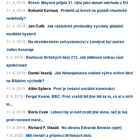
11. 4. 2019 /
Brexit: Mayová přijala 31. října jako datum odchodu z EU
11. 4. 2019 /
Bohumil Kartous
Proběhl už brexit na pozadí chaotické
nedohody?
11. 4. 2019 /
Jan Čulík
Jak rasistické předsudky vyvolaly globální
mediální hysterii
11. 4. 2019 /
Na ekvádorském velvyslanectví v Londýně byl zatčen
Julian Assange
5. 4. 2019 /
Rozhovor Britských listů 213. Jak zblbnout velkou část
společnosti
11. 4. 2019 /
Daniel Veselý
Jak Netanjahuova volební výhra ovlivní dění
na Blízkém východě?
11. 4. 2019 /
Albín Sybera
Proč je češství sociální konstrukcí
8. 4. 2019 /
Fergal Keane, BBC: Proč vraždí lidi jiné lidi za to, co si o nich
m...
11. 4. 2019 /
Boris Cvek
Lidovci by si měli zvolit jiné téma, než je boj
proti rovnosti manž...
11. 4. 2019 /
Richard F. Vlasák
Na obranu Edvarda Beneše (opět)
7. 6. 2020 /
Milí čtenáři a příznivci Britských listů