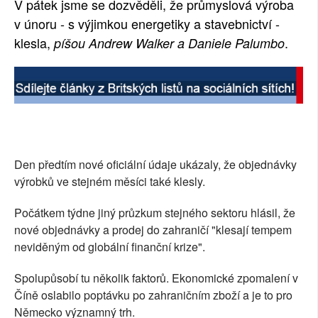
V pátek jsme se dozvěděli, že průmyslová výroba
SOCIÁLNÍ SÍTĚ
v únoru - s výjimkou energetiky a stavebnictví -
klesla,
.
píšou Andrew Walker a Daniele Palumbo
RUBRIKY
PLNÁ VERZE STRÁNEK
Den předtím nové oficiální údaje ukázaly, že objednávky
výrobků ve stejném měsíci také klesly.
Počátkem týdne jiný průzkum stejného sektoru hlásil, že
nové objednávky a prodej do zahraničí "klesají tempem
neviděným od globální finanční krize".
Spolupůsobí tu několik faktorů. Ekonomické zpomalení v
Číně oslabilo poptávku po zahraničním zboží a je to pro
Německo významný trh.