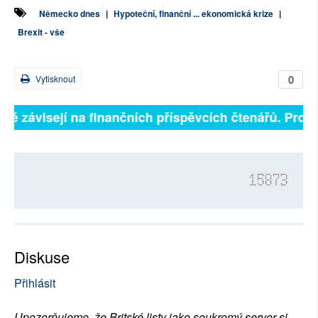
Německo dnes
|
Hypoteční, finanční ... ekonomická krize
|
Brexit - vše
0
Vytisknout
lně závisejí na finančních příspěvcích čtenářů. Prosí
15873
Diskuse
Přihlásit
Upozorňujeme, že Britské listy jako soukromý server si