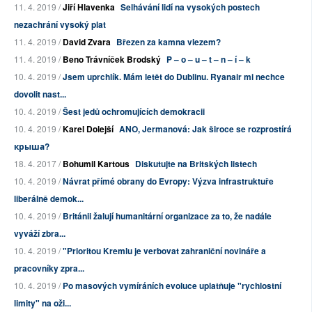
11. 4. 2019 /
Jiří Hlavenka
Selhávání lidí na vysokých postech
nezachrání vysoký plat
11. 4. 2019 /
David Zvara
Březen za kamna vlezem?
11. 4. 2019 /
Beno Trávníček Brodský
P – o – u – t – n – í – k
10. 4. 2019 /
Jsem uprchlík. Mám letět do Dublinu. Ryanair mi nechce
dovolit nast...
10. 4. 2019 /
Šest jedů ochromujících demokracii
10. 4. 2019 /
Karel Dolejší
ANO, Jermanová: Jak široce se rozprostírá
крыша?
18. 4. 2017 /
Bohumil Kartous
Diskutujte na Britských listech
10. 4. 2019 /
Návrat přímé obrany do Evropy: Výzva infrastruktuře
liberálně demok...
10. 4. 2019 /
Británii žalují humanitární organizace za to, že nadále
vyváží zbra...
10. 4. 2019 /
"Prioritou Kremlu je verbovat zahraniční novináře a
pracovníky zpra...
10. 4. 2019 /
Po masových vymíráních evoluce uplatňuje "rychlostní
limity" na oži...