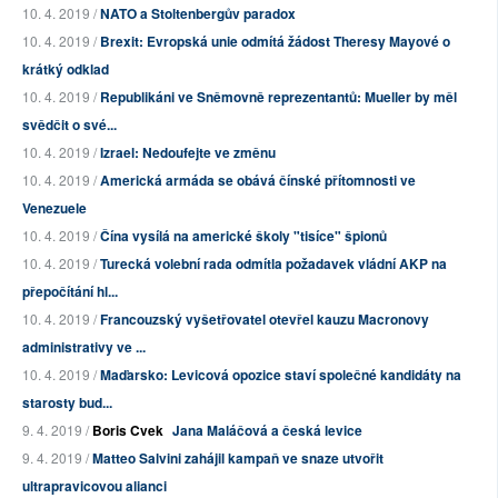
10. 4. 2019 /
NATO a Stoltenbergův paradox
10. 4. 2019 /
Brexit: Evropská unie odmítá žádost Theresy Mayové o
krátký odklad
10. 4. 2019 /
Republikáni ve Sněmovně reprezentantů: Mueller by měl
svědčit o své...
10. 4. 2019 /
Izrael: Nedoufejte ve změnu
10. 4. 2019 /
Americká armáda se obává čínské přítomnosti ve
Venezuele
10. 4. 2019 /
Čína vysílá na americké školy "tisíce" špionů
10. 4. 2019 /
Turecká volební rada odmítla požadavek vládní AKP na
přepočítání hl...
10. 4. 2019 /
Francouzský vyšetřovatel otevřel kauzu Macronovy
administrativy ve ...
10. 4. 2019 /
Maďarsko: Levicová opozice staví společné kandidáty na
starosty bud...
9. 4. 2019 /
Boris Cvek
Jana Maláčová a česká levice
9. 4. 2019 /
Matteo Salvini zahájil kampaň ve snaze utvořit
ultrapravicovou alianci