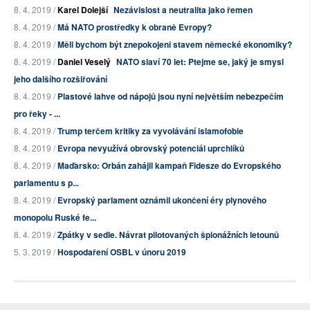
8. 4. 2019 /
Karel Dolejší
Nezávislost a neutralita jako řemen
8. 4. 2019 /
Má NATO prostředky k obraně Evropy?
8. 4. 2019 /
Měli bychom být znepokojeni stavem německé ekonomiky?
8. 4. 2019 /
Daniel Veselý
NATO slaví 70 let: Ptejme se, jaký je smysl
jeho dalšího rozšiřování
8. 4. 2019 /
Plastové lahve od nápojů jsou nyní největším nebezpečím
pro řeky - ...
8. 4. 2019 /
Trump terčem kritiky za vyvolávání islamofobie
8. 4. 2019 /
Evropa nevyužívá obrovský potenciál uprchlíků
8. 4. 2019 /
Maďarsko: Orbán zahájil kampaň Fidesze do Evropského
parlamentu s p...
8. 4. 2019 /
Evropský parlament oznámil ukončení éry plynového
monopolu Ruské fe...
8. 4. 2019 /
Zpátky v sedle. Návrat pilotovaných špionážních letounů
5. 3. 2019 /
Hospodaření OSBL v únoru 2019