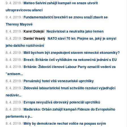
9. 4. 2019 /
Matteo Salvini zahájil kampaň ve snaze utvořit
ultrapravicovou alianci
9. 4. 2019 /
Fundamentalističtí brexitéři se znovu snaží zbavit se
Theresy Mayové
8. 4. 2019 /
Karel Dolejší
Nezávislost a neutralita jako řemen
8. 4. 2019 /
Daniel Veselý
NATO slaví 70 let: Ptejme se, jaký je smysl
jeho dalšího rozšiřování
8. 4. 2019 /
Měli bychom být znepokojeni stavem německé ekonomiky?
8. 4. 2019 /
Brexit: Británie čelí vyhlídkám na nekonečná jednání s EU
8. 4. 2019 /
Británie: Židovští členové Labour Party označili vedení za
"antisem...
8. 4. 2019 /
Peruánský hotel vítá venezuelské uprchlíky
8. 4. 2019 /
Židovské labouristické hnutí schválilo rezoluci vyjadřující
nedůvěr...
8. 4. 2019 /
Evropa nevyužívá obrovský potenciál uprchlíků
8. 4. 2019 /
Maďarsko: Orbán zahájil kampaň Fidesze do Evropského
parlamentu s p...
8. 4. 2019 /
Měly by demokracie nechat voliče na pospas svým