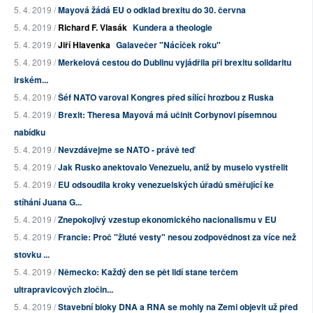
5. 4. 2019 /
Mayová žádá EU o odklad brexitu do 30. června
5. 4. 2019 /
Richard F. Vlasák
Kundera a theologie
5. 4. 2019 /
Jiří Hlavenka
Galavečer "Nácíček roku"
5. 4. 2019 /
Merkelová cestou do Dublinu vyjádřila při brexitu solidaritu
irském...
5. 4. 2019 /
Šéf NATO varoval Kongres před sílící hrozbou z Ruska
5. 4. 2019 /
Brexit: Theresa Mayová má učinit Corbynovi písemnou
nabídku
5. 4. 2019 /
Nevzdávejme se NATO - právě teď
5. 4. 2019 /
Jak Rusko anektovalo Venezuelu, aniž by muselo vystřelit
5. 4. 2019 /
EU odsoudila kroky venezuelských úřadů směřující ke
stíhání Juana G...
5. 4. 2019 /
Znepokojivý vzestup ekonomického nacionalismu v EU
5. 4. 2019 /
Francie: Proč "žluté vesty" nesou zodpovědnost za více než
stovku ...
5. 4. 2019 /
Německo: Každý den se pět lidí stane terčem
ultrapravicových zločin...
5. 4. 2019 /
Stavební bloky DNA a RNA se mohly na Zemi objevit už před