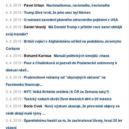
4. 4. 2019 /
Pavel Urban
Nacionalismus, racionalita, iracionalita
4. 4. 2019 /
Trump lživě tvrdí, že jeho otec byl Němec
4. 4. 2019 /
O nutnosti zavedení plošného zdravotního pojištění v USA
4. 4. 2019 /
Daniel Veselý
Má Donald Trump v příštím roce šanci obhájit
svůj mandát?
4. 4. 2019 /
Britští vojáci v Afghánistánu stříleli na podobiznu Jeremyho
Corbyna
4. 4. 2019 /
Bohumil Kartous
Manuál politických šmejdů: chaos
4. 4. 2019 /
Pour a Chalánková si pozvali do Poslanecké sněmovny k
diskusi násil...
3. 4. 2019 /
Probrexitové reklamy od "obyčejných občanů" na
Facebooku financuje...
3. 4. 2019 /
NYT: Velká Británie zešílela (A ČR za Zemana taky?)
3. 4. 2019 /
Toxický vzduch zkrátí život dnešních dětí o 20 měsíců
3. 4. 2019 /
Boris Cvek
Nový výzkum ukazuje, že převratné objevy ve
vědě dělají malé týmy ...
3. 4. 2019 /
Španělskému hasiči za to, že zachraňoval životy, hrozí 20 let
vězení