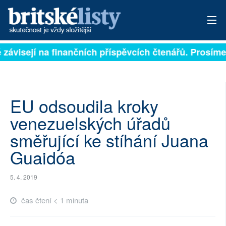
ě závisejí na finančních příspěvcích čtenářů. Prosíme,
PŘIHLÁSIT
AKTUÁLNÍ VYDÁNÍ
ARCHIV
EU odsoudila kroky
venezuelských úřadů
ROZHOVORY
směřující ke stíhání Juana
TÉMATA
Guaidóa
NEJČTENĚJŠÍ ZA 7 DNÍ
5. 4. 2019
AUTOŘI
čas čtení < 1 minuta
PŘÍSPĚVKY NA PROVOZ