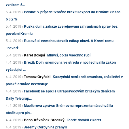
vznikem ž...
5. 4. 2019 /
Polsko: V případě tvrdého brexitu export do Británie klesne
o 3,2 %
5. 4. 2019 /
Ruská duma zakáže zveřejňování zahraničních zpráv bez
povolení Kremlu
5. 4. 2019 /
Rusové si nemohou dovolit nákup obuvi. A Kreml tomu
"nevěří"
5. 4. 2019 /
Karel Dolejší
Mluvčí, co za všechno ručí
4. 4. 2019 /
Brexit: Dolní sněmovna ve středu v noci schválila zákon
vyžadující ...
4. 4. 2019 /
Tomasz Oryński
Kaczyński není antikomunista, znásilnění v
polské armádě neexistuje...
4. 4. 2019 /
Facebook se spikl s ultrapravicovým britským deníkem
Daily Telegrap...
4. 4. 2019 /
Muellerova zpráva: Sněmovna reprezentantů schválila
obsílku pro pln...
4. 4. 2019 /
Beno Trávníček Brodský
Teorie domků z karet
4. 4. 2019 /
Jeremy Corbyn na pranýři