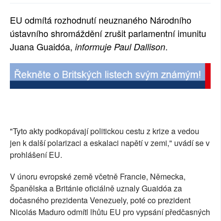
SOCIÁLNÍ SÍTĚ
EU odmítá rozhodnutí neuznaného Národního
ústavního shromáždění zrušit parlamentní imunitu
RUBRIKY
Juana Guaidóa,
.
informuje Paul Dallison
PLNÁ VERZE STRÁNEK
"Tyto akty podkopávají politickou cestu z krize a vedou
jen k další polarizaci a eskalaci napětí v zemi," uvádí se v
prohlášení EU.
V únoru evropské země včetně Francie, Německa,
Španělska a Británie oficiálně uznaly Guaidóa za
dočasného prezidenta Venezuely, poté co prezident
Nicolás Maduro odmítl lhůtu EU pro vypsání předčasných