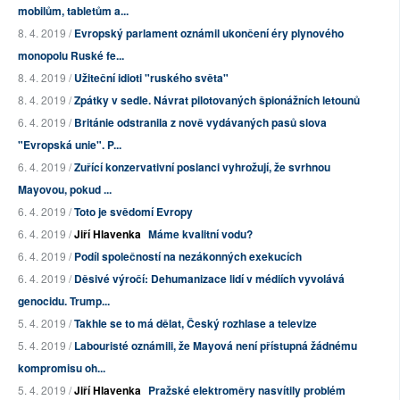
mobilům, tabletům a...
8. 4. 2019 /
Evropský parlament oznámil ukončení éry plynového
monopolu Ruské fe...
8. 4. 2019 /
Užiteční idioti "ruského světa"
8. 4. 2019 /
Zpátky v sedle. Návrat pilotovaných špionážních letounů
6. 4. 2019 /
Británie odstranila z nově vydávaných pasů slova
"Evropská unie". P...
6. 4. 2019 /
Zuřící konzervativní poslanci vyhrožují, že svrhnou
Mayovou, pokud ...
6. 4. 2019 /
Toto je svědomí Evropy
6. 4. 2019 /
Jiří Hlavenka
Máme kvalitní vodu?
6. 4. 2019 /
Podíl společností na nezákonných exekucích
6. 4. 2019 /
Děsivé výročí: Dehumanizace lidí v médiích vyvolává
genocidu. Trump...
5. 4. 2019 /
Takhle se to má dělat, Český rozhlase a televize
5. 4. 2019 /
Labouristé oznámili, že Mayová není přístupná žádnému
kompromisu oh...
5. 4. 2019 /
Jiří Hlavenka
Pražské elektroměry nasvítily problém