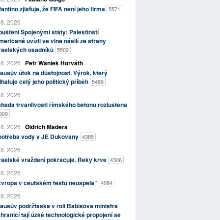
fantino zjišťuje, že FIFA není jeho firma
5571
 8. 2026
uštěni Spojenými státy: Palestinští
eričané uvízli ve vlně násilí ze strany
zraelských osadníků
5502
 8. 2026
Petr Waniek Horváth
ausův útok na důstojnost. Výrok, který
haluje celý jeho politický příběh
5489
 8. 2026
hada trvanlivosti římského betonu rozluštěna
509
 8. 2026
Oldřich Maděra
potřeba vody v JE Dukovany
4385
 8. 2026
raelské vraždění pokračuje. Řeky krve
4306
 8. 2026
Evropa v ceutském testu neuspěla“
4084
 8. 2026
ausův podržtaška v roli Babišova ministra
hraničí tají úzké technologické propojení se