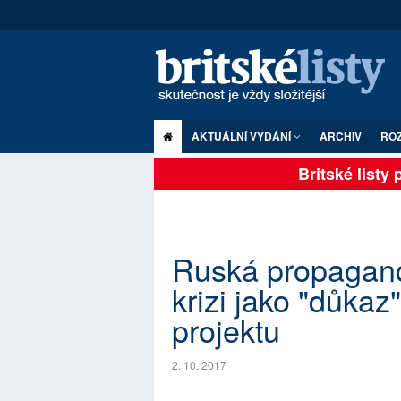
AKTUÁLNÍ VYDÁNÍ
ARCHIV
RO
Britské listy pl
Ruská propagand
krizi jako "důka
projektu
2. 10. 2017