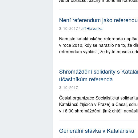
Autor obrázku: Jáchym Bohumil KartousJ
Není referendum jako referend
3. 10. 2017 /
Jiří Hlavenka
Namísto katalánského referenda napíš
v roce 2010, kdy se narazilo na to, že 
referendum vyhlásit, že by to musela udě
Shromáždění solidarity s Katalá
účastníkům referenda
3. 10. 2017
Česká organizace Socialistická solidari
Katalánců žijících v Praze) a Casal, sdru
v 18:00 shromáždění, jímž chtějí nenásil
Generální stávka v Katalánsku