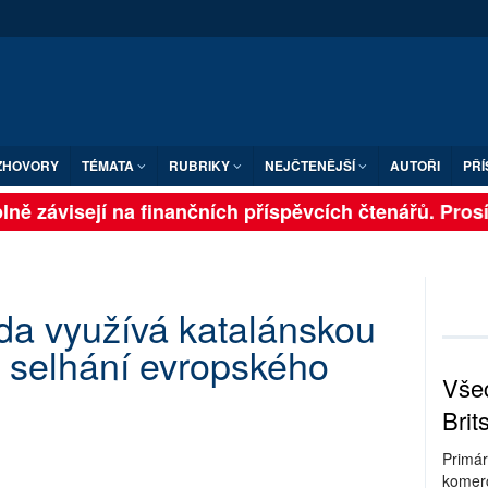
ZHOVORY
TÉMATA
RUBRIKY
NEJČTENĚJŠÍ
AUTOŘI
PŘÍ
ně závisejí na finančních příspěvcích čtenářů. Prosíme
a využívá katalánskou
z" selhání evropského
Všec
Brit
Primár
komerc