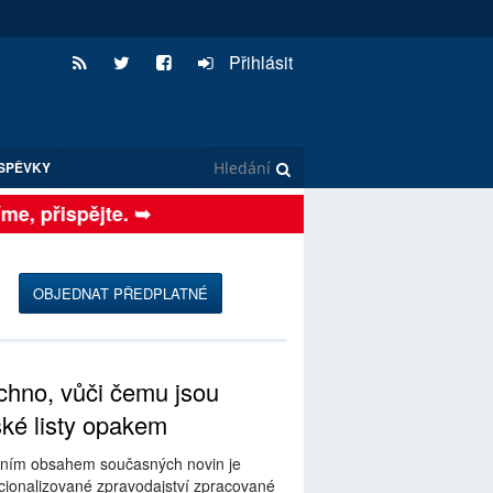
Přihlásit
SPĚVKY
, přispějte. ➥
OBJEDNAT PŘEDPLATNÉ
hno, vůči čemu jsou
ské listy opakem
ním obsahem současných novin je
ionalizované zpravodajství zpracované