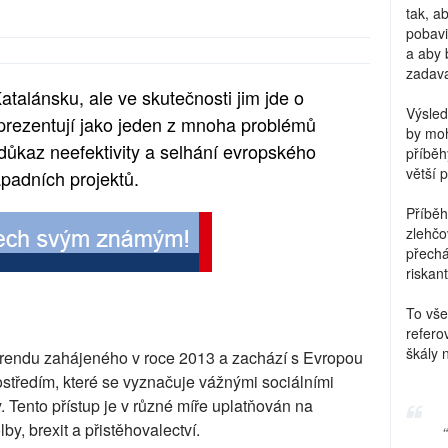
tak, a
pobavi
a aby 
zadava
atalánsku, ale ve skutečnosti jim jde o
Výsled
prezentují jako jeden z mnoha problémů
by moh
 důkaz neefektivity a selhání evropského
příběh
větší 
ápadních projektů.
Příběh
zlehčo
přechá
riskant
To vše
refero
škály 
 trendu zahájeného v roce 2013 a zachází s Evropou
ostředím, které se vyznačuje vážnými sociálními
 Tento přístup je v různé míře uplatňován na
y, brexit a přistěhovalectví.