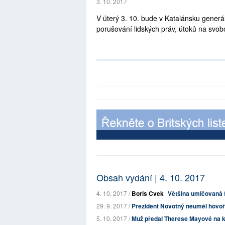
3. 10. 2017
V úterý 3. 10. bude v Katalánsku generáln
porušování lidských práv, útoků na svob
Obsah vydání | 4. 10. 2017
4. 10. 2017 /
Boris Cvek
Většina umlčovaná 
29. 9. 2017 /
Prezident Novotný neuměl hovoři
5. 10. 2017 /
Muž předal Therese Mayové na ko