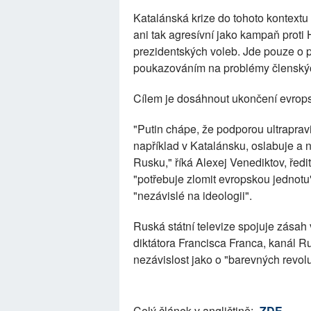
Katalánská krize do tohoto kontextu 
ani tak agresívní jako kampaň proti
prezidentských voleb. Jde pouze o př
poukazováním na problémy členský
Cílem je dosáhnout ukončení evrops
"Putin chápe, že podporou ultrapravi
například v Katalánsku, oslabuje a n
Rusku," říká Alexej Venediktov, řed
"potřebuje zlomit evropskou jednotu"
"nezávislé na ideologii".
Ruská státní televize spojuje zásah
diktátora Francisca Franca, kanál 
nezávislost jako o "barevných revol
Celý článek v angličtině:
ZDE