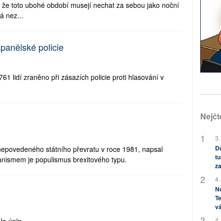
a že toto ubohé období musejí nechat za sebou jako noční
á nez...
panělské policie
761 lidí zraněno při zásazích policie proti hlasování v
Nejčt
3.
Dů
d nepovedeného státního převratu v roce 1981, napsal
tu
anismem je populismus brexitového typu.
za
4.
No
Te
vá
4.