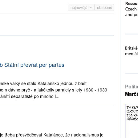
nejnovější
oblíbené
 Státní převrat per partes
ské války se stalo Katalánsko jednou z bašt
Polit
em dávno pryč - a jakékoliv paralely s lety 1936 - 1939
Marč
ánští separatisté po mnoho l...
je třeba přesvědčovat Katalánce, že nacionalismus je