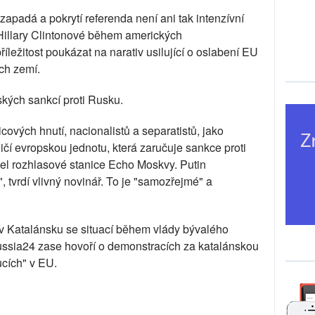
zapadá a pokrytí referenda není ani tak intenzívní
 Hillary Clintonové během amerických
íležitost poukázat na narativ usilující o oslabení EU
ch zemí.
kých sankcí proti Rusku.
cových hnutí, nacionalistů a separatistů, jako
ičí evropskou jednotu, která zaručuje sankce proti
itel rozhlasové stanice Echo Moskvy. Putin
, tvrdí vlivný novinář. To je "samozřejmé" a
 v Katalánsku se situací během vlády bývalého
Russia24 zase hovoří o demonstracích za katalánskou
ucích" v EU.