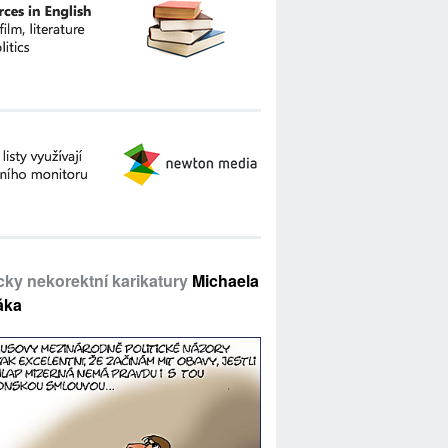
icky nekorektní karikatury
Michaela
áka