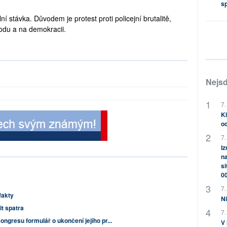
s
í stávka. Důvodem je protest proti policejní brutalitě,
odu a na demokracii.
Nejsd
7.
Kl
od
7.
Iz
na
si
0
7.
fakty
Ni
t spatra
7.
ngresu formulář o ukončení jejího pr...
V