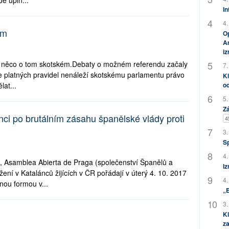
e úpln...
In
4.
um
Op
Am
i
u něco o tom skotském.Debaty o možném referendu začaly
7.
dle platných pravidel nenáleží skotskému parlamentu právo
Kl
lat...
od
5.
Zá
nci po brutálním zásahu španělské vlády proti
4
3.
S
4.
ta, Asamblea Abierta de Praga (společenství Španělů a
Iz
žení v Katalánců žijících v ČR pořádají v úterý 4. 10. 2017
4.
nou formou v...
„
3.
Kl
za