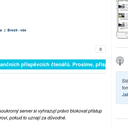
na
|
Brexit - vše
0
inančních příspěvcích čtenářů. Prosíme, přispějte. ➥
St
for
Ja
soukromý server si vyhrazují právo blokovat přístup
rovi, pokud to uznají za důvodné.