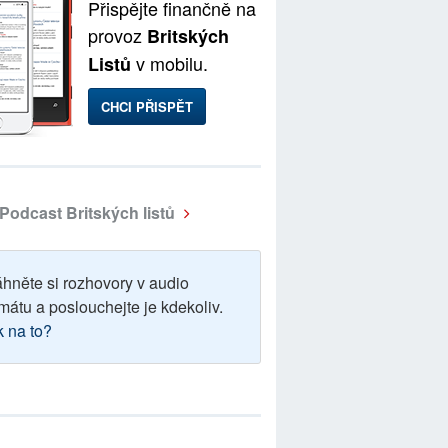
Přispějte finančně na
provoz
Britských
v mobilu.
Listů
CHCI PŘISPĚT
Podcast Britských listů
áhněte si rozhovory v audio
mátu a poslouchejte je kdekoliv.
k na to?