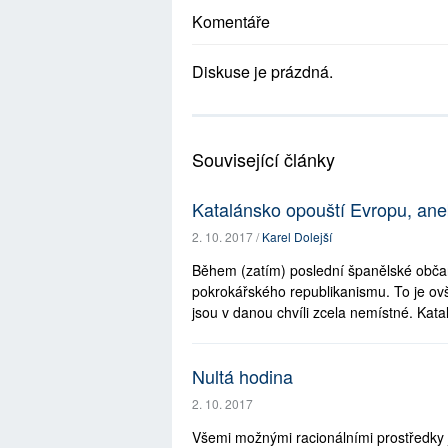
Komentáře
Diskuse je prázdná.
Související články
Katalánsko opouští Evropu, aneb
2. 10. 2017 /
Karel Dolejší
Během (zatím) poslední španělské občan
pokrokářského republikanismu. To je ovš
jsou v danou chvíli zcela nemístné. Katal
Nultá hodina
2. 10. 2017
Všemi možnými racionálními prostředky 