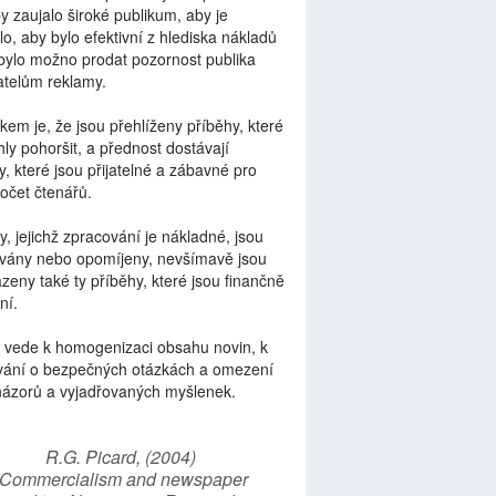
by zaujalo široké publikum, aby je
lo, aby bylo efektivní z hlediska nákladů
bylo možno prodat pozornost publika
telům reklamy.
kem je, že jsou přehlíženy příběhy, které
ly pohoršit, a přednost dostávají
y, které jsou přijatelné a zábavné pro
počet čtenářů.
y, jejichž zpracování je nákladné, jsou
vány nebo opomíjeny, nevšímavě jsou
zeny také ty příběhy, které jsou finančně
ní.
 vede k homogenizaci obsahu novin, k
vání o bezpečných otázkách a omezení
názorů a vyjadřovaných myšlenek.
R.G. Picard, (2004)
“Commercialism and newspaper