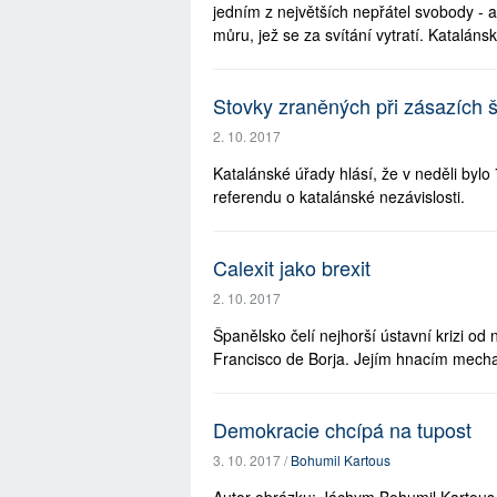
jedním z největších nepřátel svobody - 
můru, jež se za svítání vytratí. Katalánsk
Stovky zraněných při zásazích š
2. 10. 2017
Katalánské úřady hlásí, že v neděli bylo 
referendu o katalánské nezávislosti.
Calexit jako brexit
2. 10. 2017
Španělsko čelí nejhorší ústavní krizi o
Francisco de Borja. Jejím hnacím mech
Demokracie chcípá na tupost
3. 10. 2017 /
Bohumil Kartous