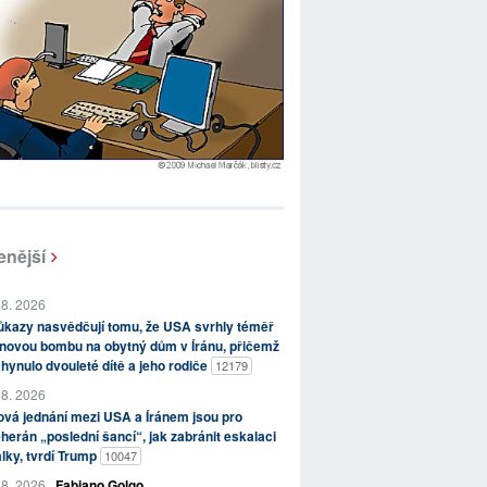
enější
 8. 2026
kazy nasvědčují tomu, že USA svrhly téměř
novou bombu na obytný dům v Íránu, přičemž
hynulo dvouleté dítě a jeho rodiče
12179
 8. 2026
vá jednání mezi USA a Íránem jsou pro
herán „poslední šancí“, jak zabránit eskalaci
lky, tvrdí Trump
10047
 8. 2026
Fabiano Golgo