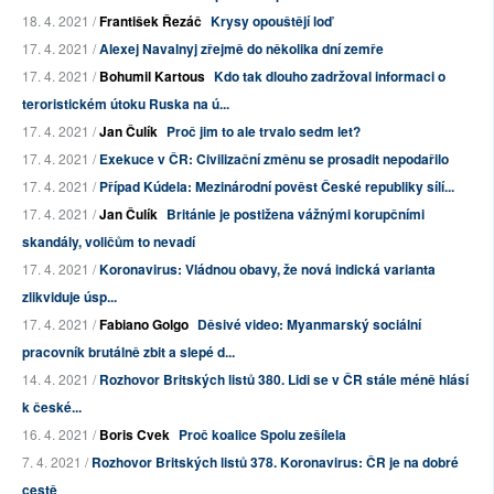
18. 4. 2021 /
František Řezáč
Krysy opouštějí loď
17. 4. 2021 /
Alexej Navalnyj zřejmě do několika dní zemře
17. 4. 2021 /
Bohumil Kartous
Kdo tak dlouho zadržoval informaci o
teroristickém útoku Ruska na ú...
17. 4. 2021 /
Jan Čulík
Proč jim to ale trvalo sedm let?
17. 4. 2021 /
Exekuce v ČR: Civilizační změnu se prosadit nepodařilo
17. 4. 2021 /
Případ Kúdela: Mezinárodní pověst České republiky sílí...
17. 4. 2021 /
Jan Čulík
Británie je postižena vážnými korupčními
skandály, voličům to nevadí
17. 4. 2021 /
Koronavirus: Vládnou obavy, že nová indická varianta
zlikviduje úsp...
17. 4. 2021 /
Fabiano Golgo
Děsivé video: Myanmarský sociální
pracovník brutálně zbit a slepé d...
14. 4. 2021 /
Rozhovor Britských listů 380. Lidi se v ČR stále méně hlásí
k české...
16. 4. 2021 /
Boris Cvek
Proč koalice Spolu zešílela
7. 4. 2021 /
Rozhovor Britských listů 378. Koronavirus: ČR je na dobré
cestě