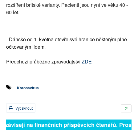
rozšíření britské varianty. Pacienti jsou nyní ve věku 40 -
60 let.
- Dánsko od 1. května otevře své hranice některým plně
očkovaným lidem.
Předchozí průběžné zpravodajství
ZDE
Koronavirus
2
Vytisknout
ě závisejí na finančních příspěvcích čtenářů. Prosíme,