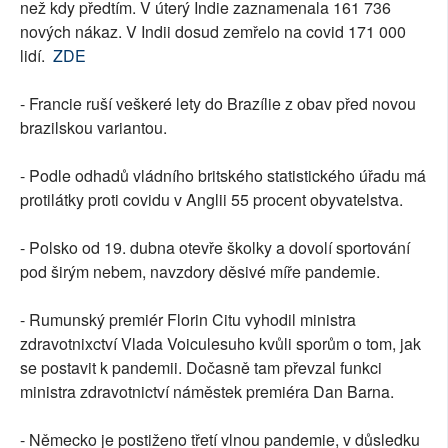
než kdy předtím. V úterý Indie zaznamenala 161 736
nových nákaz. V Indii dosud zemřelo na covid 171 000
lidí.
ZDE
- Francie ruší veškeré lety do Brazílie z obav před novou
brazilskou variantou.
- Podle odhadů vládního britského statistického úřadu má
protilátky proti covidu v Anglii 55 procent obyvatelstva.
- Polsko od 19. dubna otevře školky a dovolí sportování
pod širým nebem, navzdory děsivé míře pandemie.
- Rumunský premiér Florin Citu vyhodil ministra
zdravotnixctví Vlada Voiculesuho kvůli sporům o tom, jak
se postavit k pandemii. Dočasně tam převzal funkci
ministra zdravotnictví náměstek premiéra Dan Barna.
- Německo je postiženo třetí vlnou pandemie, v důsledku