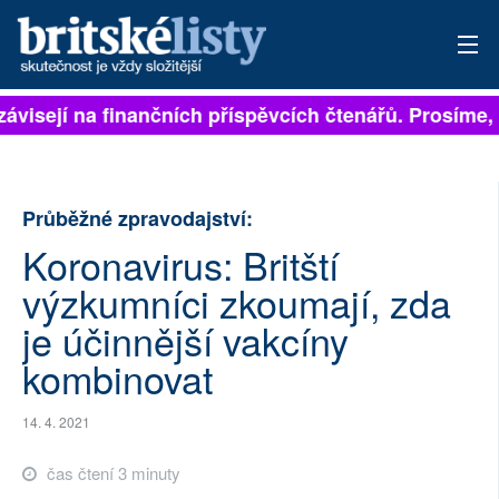
závisejí na finančních příspěvcích čtenářů. Prosíme, p
PŘIHLÁSIT
AKTUÁLNÍ VYDÁNÍ
Průběžné zpravodajství:
ARCHIV
Koronavirus: Britští
ROZHOVORY
výzkumníci zkoumají, zda
TÉMATA
je účinnější vakcíny
kombinovat
NEJČTENĚJŠÍ ZA 7 DNÍ
AUTOŘI
14. 4. 2021
čas čtení 3 minuty
PŘÍSPĚVKY NA PROVOZ