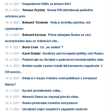
20. 4. 2021 /
Hospodaření OSBL za březen 2021
20. 4. 2021 /
Tomasz Oryński
Strana PiS zklividovala polského
ochránce práv
19. 4. 2021 /
Bohumír Tichánek
Vědu a techniku ulovíme, mír
vypěstujeme
19. 4. 2021 /
Bohumil Kartous
Přímá obhajoba Ruska ve věci
teroristického aktu ve Vrběticích vítě...
19. 4. 2021 /
Boris Cvek
Co „se vědělo“?
19. 4. 2021 /
Karel Dolejší
Gordický uzel evropské politiky vůči Rusku
19. 4. 2021 /
Putinovi jde na Ukrajině o podvrácení mezinárodního řádu
19. 4. 2021 /
Britská studie vystaví mladé lidi koronaviru napodruhé. V
ČR zemřel...
19. 4. 2021 /
Dělají si v kauze Vrbětice čeští politikové z veřejnosti
blázny?
19. 4. 2021 /
Syrské prezidentské volby...
19. 4. 2021 /
Němečtí Zelení se chystají převzít vládu
19. 4. 2021 /
Rusko předvolalo českého velvyslance
19. 4. 2021 /
Ukrajinští vojáci skeptičtí k západním sankcím