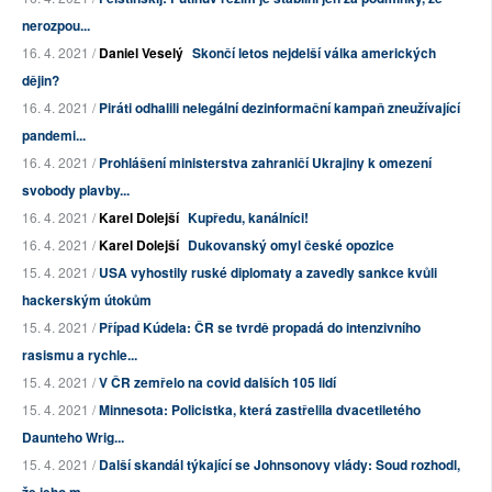
nerozpou...
16. 4. 2021 /
Daniel Veselý
Skončí letos nejdelší válka amerických
dějin?
16. 4. 2021 /
Piráti odhalili nelegální dezinformační kampaň zneužívající
pandemi...
16. 4. 2021 /
Prohlášení ministerstva zahraničí Ukrajiny k omezení
svobody plavby...
16. 4. 2021 /
Karel Dolejší
Kupředu, kanálníci!
16. 4. 2021 /
Karel Dolejší
Dukovanský omyl české opozice
15. 4. 2021 /
USA vyhostily ruské diplomaty a zavedly sankce kvůli
hackerským útokům
15. 4. 2021 /
Případ Kúdela: ČR se tvrdě propadá do intenzivního
rasismu a rychle...
15. 4. 2021 /
V ČR zemřelo na covid dalších 105 lidí
15. 4. 2021 /
Minnesota: Policistka, která zastřelila dvacetiletého
Daunteho Wrig...
15. 4. 2021 /
Další skandál týkající se Johnsonovy vlády: Soud rozhodl,