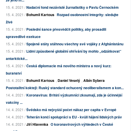
že jeho m...
15. 4. 2021 /
Nadační fond nezávislé žurnalistiky o Pavlu Černockém
15. 4. 2021 /
Bohumil Kartous
Rozpad osobnostní integrity: sledujte
živě
15. 4. 2021 /
Poslední šance přesvědčit politiky, aby prosadili
spravedlivé exekuce
15. 4. 2021 /
Spojené státy stáhnou všechny své vojáky z Afghánistánu
15. 4. 2021 /
Lidmi způsobené globální ohřívání by mohlo „odzátkovat“
antarktické...
15. 4. 2021 /
Česká diplomacie má nového ministra a nový kurz:
buranství
15. 4. 2021 /
Bohumil Kartous
,
Daniel Veselý
,
Albín Sybera
Postotalitní koktejl: Ruský standard ochucený neoliberalismem a kon...
14. 4. 2021 /
Koronavirus: Britští výzkumníci zkoumají, zda je účinnější
vakcíny ...
14. 4. 2021 /
Švédsko má nejvyšší počet nákaz per capita v Evropě
14. 4. 2021 /
Teherán končí spolupráci s EU - kvůli hájení lidských práv
14. 4. 2021 /
Jiří Hlavenka
O koronavirových výhledech v České