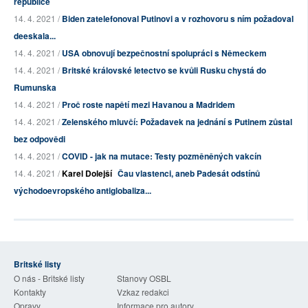
republice
14. 4. 2021 /
Biden zatelefonoval Putinovi a v rozhovoru s ním požadoval
deeskala...
14. 4. 2021 /
USA obnovují bezpečnostní spolupráci s Německem
14. 4. 2021 /
Britské královské letectvo se kvůli Rusku chystá do
Rumunska
14. 4. 2021 /
Proč roste napětí mezi Havanou a Madridem
14. 4. 2021 /
Zelenského mluvčí: Požadavek na jednání s Putinem zůstal
bez odpovědi
14. 4. 2021 /
COVID - jak na mutace: Testy pozměněných vakcín
14. 4. 2021 /
Karel Dolejší
Čau vlastenci, aneb Padesát odstínů
východoevropského antiglobaliza...
Britské listy
O nás - Britské listy
Stanovy OSBL
Kontakty
Vzkaz redakci
Opravy
Informace pro autory