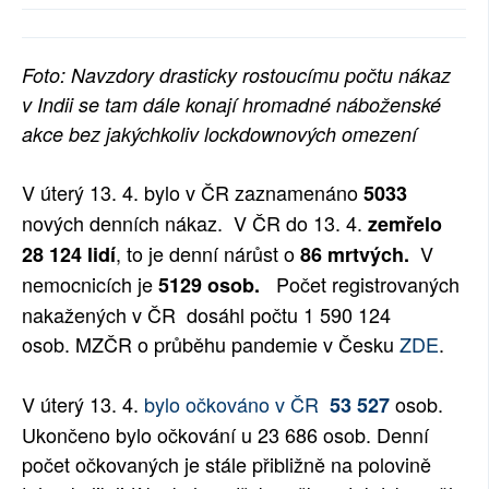
SOCIÁLNÍ SÍTĚ
Foto: Navzdory drasticky rostoucímu počtu nákaz
RUBRIKY
v Indii se tam dále konají hromadné náboženské
PLNÁ VERZE STRÁNEK
akce bez jakýchkoliv lockdownových omezení
V úterý 13. 4. bylo v ČR zaznamenáno
5033
nových denních nákaz.
V ČR do 13. 4.
zemřelo
, to je denní nárůst o
V
28 124
lidí
86 mrtvých.
nemocnicích je
Počet registrovaných
5129
osob.
nakažených v ČR dosáhl počtu
1 590 124
osob
.
MZČR o průběhu pandemie v Česku
ZDE
.
V úterý 13. 4.
bylo očkováno v ČR
osob.
53 527
Ukončeno bylo očkování u 23 686
osob.
Denní
počet očkovaných je stále přibližně na polovině