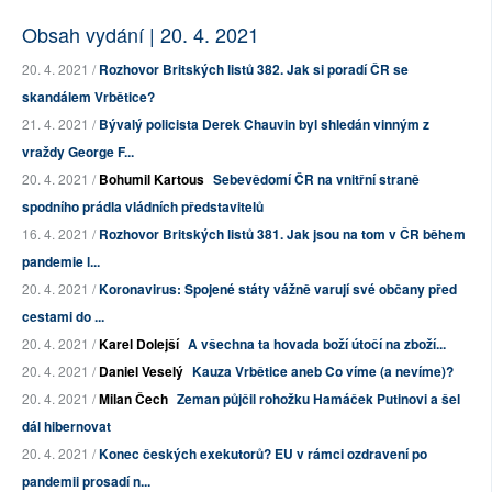
Obsah vydání | 20. 4. 2021
20. 4. 2021 /
Rozhovor Britských listů 382. Jak si poradí ČR se
skandálem Vrbětice?
21. 4. 2021 /
Bývalý policista Derek Chauvin byl shledán vinným z
vraždy George F...
20. 4. 2021 /
Bohumil Kartous
Sebevědomí ČR na vnitřní straně
spodního prádla vládních představitelů
16. 4. 2021 /
Rozhovor Britských listů 381. Jak jsou na tom v ČR během
pandemie l...
20. 4. 2021 /
Koronavirus: Spojené státy vážně varují své občany před
cestami do ...
20. 4. 2021 /
Karel Dolejší
A všechna ta hovada boží útočí na zboží...
20. 4. 2021 /
Daniel Veselý
Kauza Vrbětice aneb Co víme (a nevíme)?
20. 4. 2021 /
Milan Čech
Zeman půjčil rohožku Hamáček Putinovi a šel
dál hibernovat
20. 4. 2021 /
Konec českých exekutorů? EU v rámci ozdravení po
pandemii prosadí n...