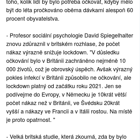
toho, kolik lidí by bylo potřeba očkovat, kdyby mělo
být do léta pročkováno oběma dávkami alespoň 60
procent obyvatelstva.
- Profesor sociální psychologie David Spiegelhalter
znovu zdůraznil v britském rozhlase, že počet
nákaz výrazně snižuje lockdown. "V důsledku
očkování bylo v Británii zachráněno nejméně 10
000 životů, což je obrovský úspěch. Avšak výrazný
pokles infekcí v Británii způsobilo ne očkování, ale
lockdown platný od začátku roku 2021. Jen se
podívejme do Evropy, v Německu je 10krát větší
počet nákaz než v Británii, ve Švédsku 20krát
vyšší a nákazy ve Francii a v Itálii rostou. Na místě
je proto opatrnost. "
- Velká britská studie, která zkoumá, zda by bylo