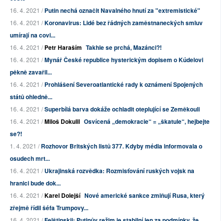
16. 4. 2021 /
Putin nechá označit Navalného hnutí za "extremistické"
16. 4. 2021 /
Koronavirus: Lidé bez řádných zaměstnaneckých smluv
umírají na covi...
16. 4. 2021 /
Petr Haraším
Takhle se prchá, Mazánci?!
16. 4. 2021 /
Mynář České republice hysterickým dopisem o Kúdelovi
pěkně zavařil...
16. 4. 2021 /
Prohlášení Severoatlantické rady k oznámení Spojených
států ohledně...
16. 4. 2021 /
Superbílá barva dokáže ochladit oteplující se Zeměkouli
16. 4. 2021 /
Miloš Dokulil
Osvícená „demokracie“ = „škatule“, hejbejte
se?!
1. 4. 2021 /
Rozhovor Britských listů 377. Kdyby média informovala o
osudech mrt...
16. 4. 2021 /
Ukrajinská rozvědka: Rozmisťování ruských vojsk na
hranici bude dok...
16. 4. 2021 /
Karel Dolejší
Nové americké sankce zmiňují Rusa, který
zřejmě řídil šéfa Trumpovy...
16. 4. 2021 /
Felštinskij: Putinův režim je stabilní jen za podmínky, že