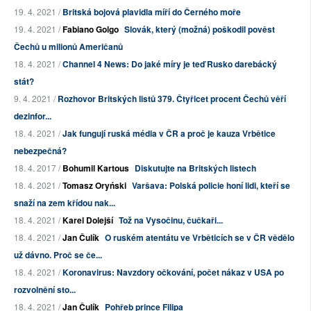
19. 4. 2021 /
Britská bojová plavidla míří do Černého moře
19. 4. 2021 /
Fabiano Golgo
Slovák, který (možná) poškodil pověst
Čechů u milionů Američanů
18. 4. 2021 /
Channel 4 News: Do jaké míry je teď Rusko darebácký
stát?
9. 4. 2021 /
Rozhovor Britských listů 379. Čtyřicet procent Čechů věří
dezinfor...
18. 4. 2021 /
Jak fungují ruská média v ČR a proč je kauza Vrbětice
nebezpečná?
18. 4. 2017 /
Bohumil Kartous
Diskutujte na Britských listech
18. 4. 2021 /
Tomasz Oryński
Varšava: Polská policie honí lidi, kteří se
snaží na zem křídou nak...
18. 4. 2021 /
Karel Dolejší
Tož na Vysočinu, čučkaři...
18. 4. 2021 /
Jan Čulík
O ruském atentátu ve Vrběticích se v ČR vědělo
už dávno. Proč se če...
18. 4. 2021 /
Koronavirus: Navzdory očkování, počet nákaz v USA po
rozvolnění sto...
18. 4. 2021 /
Jan Čulík
Pohřeb prince Filipa