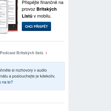
Přispějte finančně na
provoz
Britských
v mobilu.
Listů
CHCI PŘISPĚT
Podcast Britských listů
áhněte si rozhovory v audio
mátu a poslouchejte je kdekoliv.
k na to?