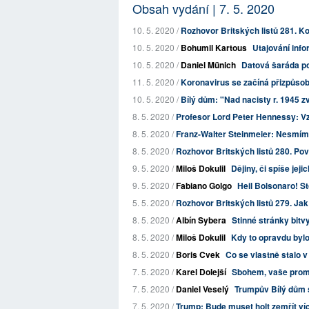
Obsah vydání | 7. 5. 2020
10. 5. 2020 /
Rozhovor Britských listů 281. K
10. 5. 2020 /
Bohumil Kartous
Utajování info
10. 5. 2020 /
Daniel Münich
Datová šaráda p
11. 5. 2020 /
Koronavirus se začíná přizpůso
10. 5. 2020 /
Bílý dům: "Nad nacisty r. 1945 zv
8. 5. 2020 /
Profesor Lord Peter Hennessy: Vzn
8. 5. 2020 /
Franz-Walter Steinmeier: Nesmíme
8. 5. 2020 /
Rozhovor Britských listů 280. Pove
9. 5. 2020 /
Miloš Dokulil
Dějiny, či spíše jeji
9. 5. 2020 /
Fabiano Golgo
Heil Bolsonaro! St
5. 5. 2020 /
Rozhovor Britských listů 279. Ja
8. 5. 2020 /
Albín Sybera
Stinné stránky bit
8. 5. 2020 /
Miloš Dokulil
Kdy to opravdu byl
8. 5. 2020 /
Boris Cvek
Co se vlastně stalo
7. 5. 2020 /
Karel Dolejší
Sbohem, vaše prom
7. 5. 2020 /
Daniel Veselý
Trumpův Bílý dům sa
7. 5. 2020 /
Trump: Bude muset holt zemřít víc 