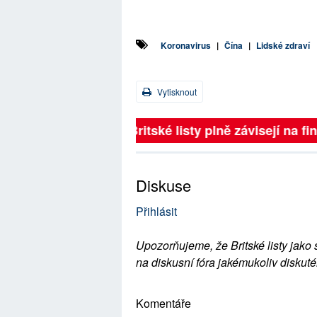
Koronavirus
|
Čína
|
Lidské zdraví
Vytisknout
Britské listy plně závisejí na f
Diskuse
Přihlásit
Upozorňujeme, že Britské listy jako 
na diskusní fóra jakémukoliv diskuté
Komentáře