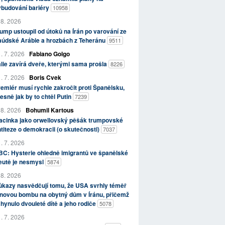
ybudování bariéry
10958
 8. 2026
ump ustoupil od útoků na Írán po varování ze
aúdské Arábie a hrozbách z Teheránu
9511
. 7. 2026
Fabiano Golgo
álie zavírá dveře, kterými sama prošla
8226
. 7. 2026
Boris Cvek
emiér musí rychle zakročit proti Španělsku,
esně jak by to chtěl Putin
7239
 8. 2026
Bohumil Kartous
acinka jako orwellovský pěšák trumpovské
titeze o demokracii (o skutečnosti)
7037
. 7. 2026
C: Hysterie ohledně imigrantů ve španělské
eutě je nesmysl
5874
 8. 2026
kazy nasvědčují tomu, že USA svrhly téměř
novou bombu na obytný dům v Íránu, přičemž
hynulo dvouleté dítě a jeho rodiče
5078
. 7. 2026