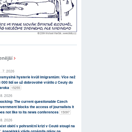
enější
. 7. 2026
smyslná hysterie kvůli imigrantům: Více než
 000 lidí se už dobrovolně vrátilo z Ceuty do
aroka
15255
 8. 2026
ocking: The current questionable Czech
vernment blocks the access of journalists it
es not like to its news conferences
15097
 8. 2026
čet obětí v pohraniční krizi v Ceutě stoupl na
, španělská vláda oznámila plány na