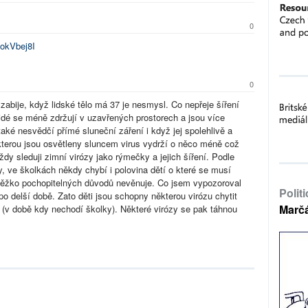
0
okVbej8I
0
 zabije, když lidské tělo má 37 je nesmysl. Co nepřeje šíření
 lidé se méně zdržují v uzavřených prostorech a jsou více
také nesvědčí přímé sluneční záření i když jej spolehlivě a
kterou jsou osvětleny sluncem virus vydrží o něco méně což
ždy sleduji zimní virózy jako rýmečky a jejich šíření. Podle
 ve školkách někdy chybí i polovina dětí o které se musí
 těžko pochopitelných důvodů nevěnuje. Co jsem vypozoroval
Polit
po delší době. Zato děti jsou schopny některou virózu chytit
Marč
i (v době kdy nechodí školky). Některé virózy se pak táhnou