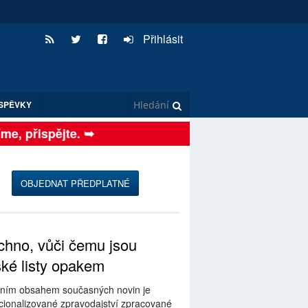
Přihlásit
SPĚVKY
, přispějte. ➥
OBJEDNAT PŘEDPLATNÉ
hno, vůči čemu jsou
ské listy opakem
ním obsahem současných novin je
ionalizované zpravodajství zpracované