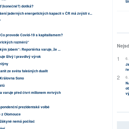
Iz
eď (konečně?) dotiká?
ení jaderných energetických kapacit v ČR má zvýšit v...
?
. Co provede Covid-19 s kapitalismem?
torických rozměrů“
Nejsd
kým jobem“: Reportérka varuje, že ...
je lživý i pravdivý výrok
6.
mlýny
Ja
ře
nit ze světa falešných dualit
6.
 Královna Sono
NA
istů
ob
a varuje před čtvrt milionem mrtvých
v
0
spondenční prezidentské volbě
e z Olomouce
e žákyně nemá počítač
ání