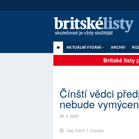
AKTUÁLNÍ VYDÁNÍ
ARCHIV
RO
Britské listy pl
Čínští vědci před
nebude vymýcen
29. 4. 2020
čas čtení 1 minuta