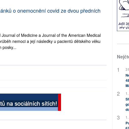
lánků o onemocnění covid ze dvou předních
Journal of Medicine a Journal of the American Medical
 průběh nemoci a její následky u pacientů dětského věku
 posky...
Nejčt
31
Ne
48
M
1.
Sh
go
do
1.
Po
67