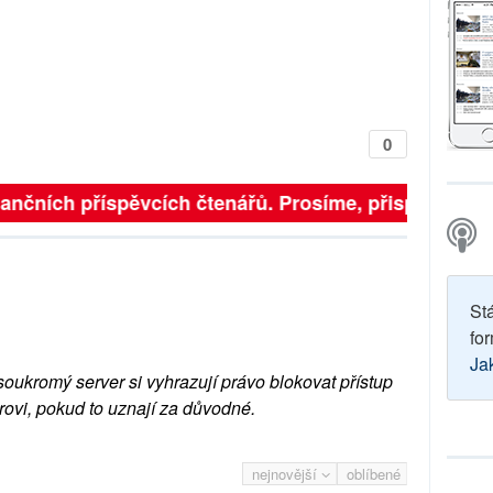
0
inančních příspěvcích čtenářů. Prosíme, přispějte. ➥
St
for
Ja
soukromý server si vyhrazují právo blokovat přístup
rovi, pokud to uznají za důvodné.
nejnovější
oblíbené