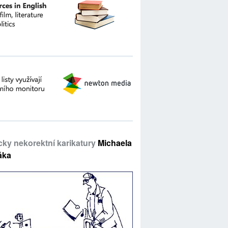
icky nekorektní karikatury
Michaela
áka