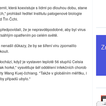
ii, která koexistuje s lidmi po dlouhou dobu, stane
ch," prohlásil ředitel Institutu patogenové biologie
d Ťin Čchi.
ě předpovídali, že je nepravděpodobné, aby byl virus
zsáhlým opatřením po celém světě.
e nenašli důkazy, že by se šíření viru zpomalilo
kouli.
u dochází, když je vystaven teplotě 56 stupňů Celsia
ak horké," vysvětluje šéf oddělení infekčních chorob
ty Wang Kuej-čchiang. "Takže v globálním měřítku, i
 by případů ubylo."