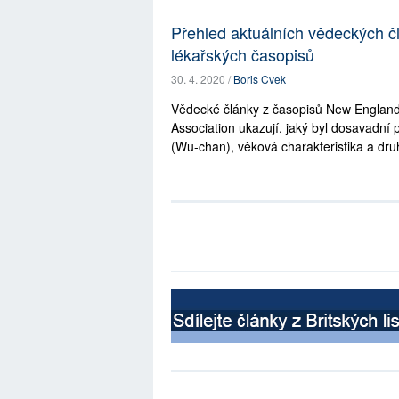
Přehled aktuálních vědeckých č
lékařských časopisů
30. 4. 2020 /
Boris Cvek
Vědecké články z časopisů New England 
Association ukazují, jaký byl dosavadní
(Wu-chan), věková charakteristika a druh