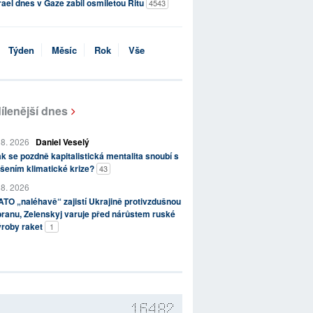
rael dnes v Gaze zabil osmiletou Ritu
4543
Týden
Měsíc
Rok
Vše
ílenější dnes
 8. 2026
Daniel Veselý
k se pozdně kapitalistická mentalita snoubí s
šením klimatické krize?
43
 8. 2026
TO „naléhavě“ zajistí Ukrajině protivzdušnou
ranu, Zelenskyj varuje před nárůstem ruské
ýroby raket
1
16482