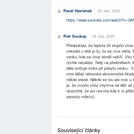
Pavel Havránek
29. dub. 2020
https://www.youtube.com/watch?v=3Af
Petr Soukup
29. dub. 2020
Předpoklad, že teplota 30 stupňů virus
mikrobů v létě je to, že se více větrá,
venku, kde se virus téměř nešíří. Viru 
rychle nezabije. Tedy na předmětech, 
dále snižuje riziko při pobytu venku. V
mne dělají obrovské ekonomické škody,
někdo starat. Někdo se tou ale moc u
je, že mnoho viróz chytíme od dětí až 
okamžitě, že ani nevíme kde k ní přišl
spousty měsíců.
Související články