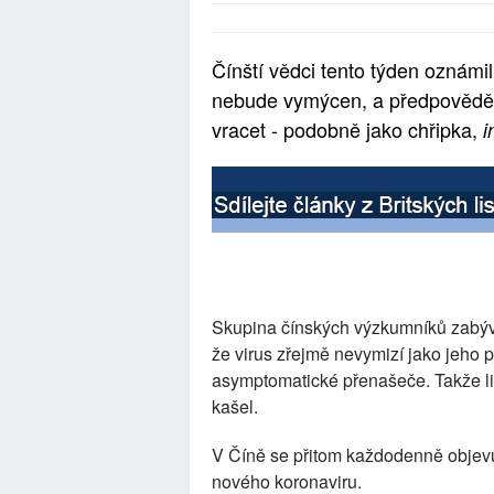
Čínští vědci tento týden oznámil
nebude vymýcen, a předpověděli
vracet - podobně jako chřipka,
i
Skupina čínských výzkumníků zabývaj
že virus zřejmě nevymizí jako jeho
asymptomatické přenašeče. Takže lid
kašel.
V Číně se přitom každodenně objev
nového koronaviru.