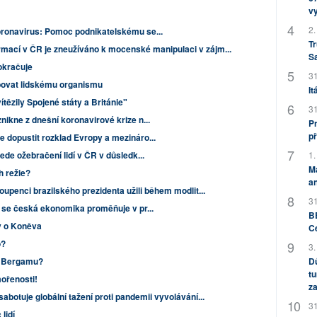
v
2.
oronavirus: Pomoc podnikatelskému se...
Tr
rmací v ČR je zneužíváno k mocenské manipulaci v zájm...
S
okračuje
31
bovat lidskému organismu
It
ítězily Spojené státy a Británie"
31
ikne z dnešní koronavirové krize n...
Pr
př
 dopustit rozklad Evropy a mezináro...
de ožebračení lidí v ČR v důsledk...
1.
M
ch režie?
an
oupenci brazilského prezidenta užili během modlit...
31
k se česká ekonomika proměňuje v pr...
BB
vy o Koněva
C
o?
3.
 v Bergamu?
Dů
tu
ořenosti!
za
botuje globální tažení proti pandemii vyvolávání...
31
lidí