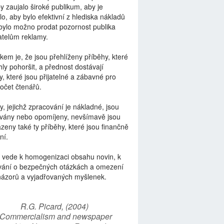
by zaujalo široké publikum, aby je
lo, aby bylo efektivní z hlediska nákladů
bylo možno prodat pozornost publika
telům reklamy.
kem je, že jsou přehlíženy příběhy, které
ly pohoršit, a přednost dostávají
y, které jsou přijatelné a zábavné pro
počet čtenářů.
y, jejichž zpracování je nákladné, jsou
vány nebo opomíjeny, nevšímavě jsou
zeny také ty příběhy, které jsou finančně
ní.
 vede k homogenizaci obsahu novin, k
vání o bezpečných otázkách a omezení
názorů a vyjadřovaných myšlenek.
R.G. Picard, (2004)
“Commercialism and newspaper