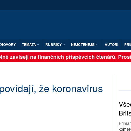
ZHOVORY
TÉMATA
RUBRIKY
NEJČTENĚJŠÍ
AUTOŘI
PŘÍ
ně závisejí na finančních příspěvcích čtenářů. Prosíme
povídají, že koronavirus
Všec
Brit
Primár
komerc