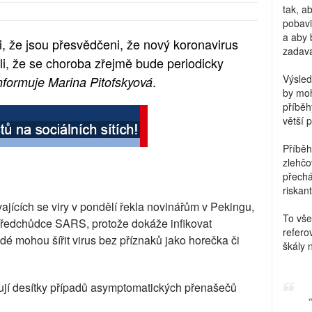
tak, a
pobavi
a aby 
i, že jsou přesvědčeni, že nový koronavirus
zadava
, že se choroba zřejmě bude periodicky
Výsled
.
nformuje Marina Pitofskyová
by moh
příběh
větší 
Příběh
zlehčo
přechá
riskant
ících se viry v pondělí řekla novinářům v Pekingu,
To vše
 předchůdce SARS, protože dokáže infikovat
refero
é mohou šířit virus bez příznaků jako horečka či
škály 
ují desítky případů asymptomatických přenašečů