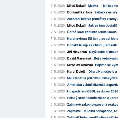
8. 5. 2020 /
Miloš Dokulil
Matika — její čas t
7. 5. 2020 /
Bohumil Kartous
Zakázka na zvýš
7. 5. 2020 /
Zachrání lidstvo protilátky z lamy
7. 5. 2020 /
Miloš Dokulil
Jak se tam dostali?
7. 5. 2020 /
Černá smrt zahubila feudalismus
7. 5. 2020 /
Koronavirus: EU čelí „recesi his
7. 5. 2020 /
Donald Trump se chlubí „fantastic
7. 5. 2020 /
Jiří Hlavenka
Když sdělení obsahu
7. 5. 2020 /
David Marenčák
Boj s větrnými 
7. 5. 2020 /
Miroslav Charvát
Pojďme se vyma
6. 5. 2020 /
Karel Dolejší
Díra u Hanušovic a
7. 6. 2020 /
Milí čtenáři a příznivci Britských l
4. 5. 2020 /
Americká vládní lékařská expertk
6. 5. 2020 /
Hospodaření OSBL za duben 202
6. 5. 2020 /
Polský senát odmítl zákon o kore
6. 5. 2020 /
Zajímavě zakomplexovaná reakc
6. 5. 2020 /
Zajímavé. Učitelku nenapadne, ž
6. 5. 2020 /
Začínají Týdny mediálního vzděláv