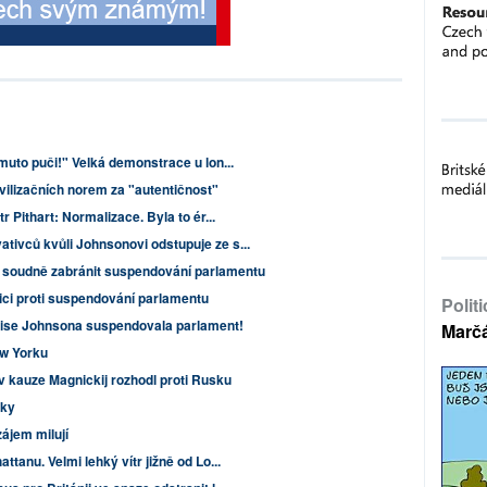
uto puči!" Velká demonstrace u lon...
vilizačních norem za "autentičnost"
r Pithart: Normalizace. Byla to ér...
ivců kvůli Johnsonovi odstupuje ze s...
 soudně zabránit suspendování parlamentu
ici proti suspendování parlamentu
Polit
orise Johnsona suspendovala parlament!
Marč
ew Yorku
v kauze Magnickij rozhodl proti Rusku
rky
ájem milují
tanu. Velmi lehký vítr jižně od Lo...