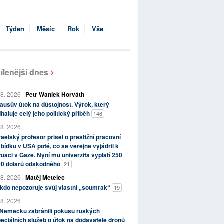
Týden
Měsíc
Rok
Vše
ílenější dnes
 8. 2026
Petr Waniek Horváth
ausův útok na důstojnost. Výrok, který
haluje celý jeho politický příběh
146
 8. 2026
raelský profesor přišel o prestižní pracovní
bídku v USA poté, co se veřejně vyjádřil k
tuaci v Gaze. Nyní mu univerzita vyplatí 250
00 dolarů odškodného
21
 8. 2026
Matěj Metelec
kdo nepozoruje svůj vlastní „soumrak“
19
 8. 2026
 Německu zabránili pokusu ruských
eciálních služeb o útok na dodavatele dronů