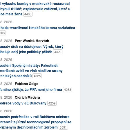
ři výbuchu bomby v moskevské restauraci
hynuli tři lidé; explodovalo zařízení, které u
ebe měla žena
4400
 8. 2026
hada trvanlivosti římského betonu rozluštěna
363
 8. 2026
Petr Waniek Horváth
ausův útok na důstojnost. Výrok, který
haluje celý jeho politický příběh
4329
 8. 2026
uštěni Spojenými státy: Palestinští
eričané uvízli ve vlně násilí ze strany
zraelských osadníků
4325
 8. 2026
Fabiano Golgo
fantino zjišťuje, že FIFA není jeho firma
4268
 8. 2026
Oldřich Maděra
potřeba vody v JE Dukovany
4259
 8. 2026
ausův podržtaška v roli Babišova ministra
hraničí tají úzké technologické propojení se
přízněným dezinformačním zdrojem
3591