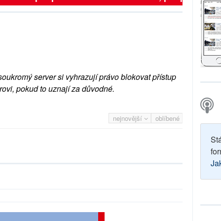
soukromý server si vyhrazují právo blokovat přístup
rovi, pokud to uznají za důvodné.
nejnovější
oblíbené
St
for
Ja