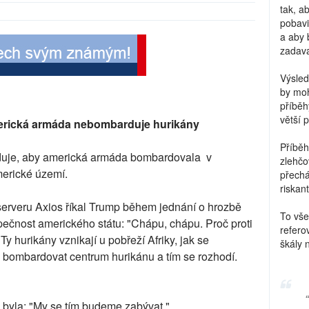
tak, a
pobavi
a aby 
zadava
Výsled
by moh
příběh
větší 
americká armáda nebombarduje hurikány
Příběh
uje, aby americká armáda bombardovala v
zlehčo
merické území.
přechá
riskant
erveru Axios říkal Trump během jednání o hrozbě
To vše
zpečnost amerického státu: "Chápu, chápu. Proč proti
refero
 hurikány vznikají u pobřeží Afriky, jak se
škály 
m bombardovat centrum hurikánu a tím se rozhodí.
 byla: "My se tím budeme zabývat."