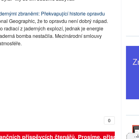
ernými zbraněmi: Překvapující historie opravdu
onal Geographic, že to opravdu není dobrý nápad.
radiací z jaderných explozí, jednak je energie
 jaderná bomba nestačila. Mezinárodní smlouvy
atmosféře.
0
finančních příspěvcích čtenářů. Prosíme, přispějte. ➥