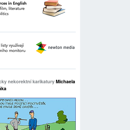
icky nekorektní karikatury
Michaela
áka