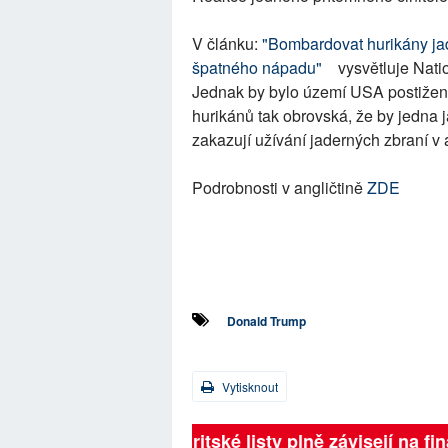
V článku:
"Bombardovat hurikány jad
špatného nápadu"
vysvětluje Nati
Jednak by bylo území USA postiženo 
hurikánů tak obrovská, že by jedna
zakazují užívání jaderných zbraní v 
Podrobnosti v angličtině
ZDE
Donald Trump
Vytisknout
Britské listy plně závisejí na 