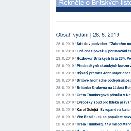
Obsah vydání | 28. 8. 2019
28. 8. 2019 /
Středa v podvečer: "Zabraňte tom
28. 8. 2019 /
Lidé dnes považují porušování ci
23. 8. 2019 /
Rozhovor Britských listů 234. Pet
28. 8. 2019 /
Předsedkyně skotských konzervat
28. 8. 2019 /
Bývalý premiér John Major chce
28. 8. 2019 /
Britové hromadně podepisují pet
28. 8. 2019 /
Británie: Královna na žádost B
28. 8. 2019 /
Greta Thunbergová přistála v N
28. 8. 2019 /
Evropský soud pro lidská práva 
28. 8. 2019 /
Karel Dolejší
Evropané na bate
28. 8. 2019 /
Věc Babiš: Jak se populisté navz
28. 8. 2019 /
Greta Thunberg: 119 mil od Manhat