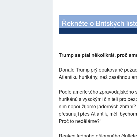
Trump se ptal několikrát, proč 
Donald Trump prý opakovaně požad
Atlantiku hurikány, než zasáhnou a
Podle amerického zpravodajského s
hurikánů s vysokými činiteli pro be
nim nepoužijeme jaderných zbraní? Ty
přesunují přes Atlantik, měli bycho
Proč to neděláme?"
Reakce jednoho přítomného činitele