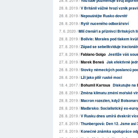
28. 8. 2019 /
YouTube pozměňuje svůj algoritmus
28. 8. 2019 /
V Británii vážně hrozí vznik pravi
28. 8. 2019 /
Nepouštějte Rusko dovnitř
28. 8. 2019 /
Rytíř nuceného odborářství
7. 6. 2020 /
Milí čtenáři a příznivci Britských l
28. 8. 2019 /
Bolívie: Morales pod tlakem kvů
27. 8. 2019 /
Západ se sebelikviduje iracionál
27. 8. 2019 /
Fabiano Golgo
Jestliže váš sous
27. 8. 2019 /
Marek Beneš
Jak efektivně jedn
28. 8. 2019 /
Stovky německých poslanců podp
28. 8. 2019 /
Lži jako pilíř ruské moci
18. 4. 2017 /
Bohumil Kartous
Diskutujte na 
28. 8. 2019 /
Změna klimatu změní mořské vln
28. 8. 2019 /
Macron rozezlen, když Bolsonar
28. 8. 2019 /
Maďarsko: Socialistický ex-euro
28. 8. 2019 /
V Rusku dnes umírá dvakrát více
27. 8. 2019 /
Thunbergová: Den 12. Jsme asi 3
27. 8. 2019 /
Konečně známka spolupráce odp