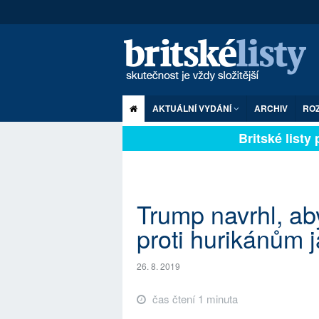
AKTUÁLNÍ VYDÁNÍ
ARCHIV
RO
Britské listy p
Trump navrhl, aby
proti hurikánům 
26. 8. 2019
čas čtení 1 minuta