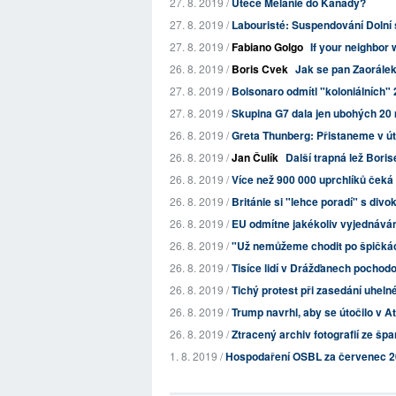
27. 8. 2019 /
Uteče Melanie do Kanady?
27. 8. 2019 /
Labouristé: Suspendování Dolní
27. 8. 2019 /
Fabiano Golgo
If your neighbor w
26. 8. 2019 /
Boris Cvek
Jak se pan Zaorálek
27. 8. 2019 /
Bolsonaro odmítl "koloniálních" 2
27. 8. 2019 /
Skupina G7 dala jen ubohých 20 m
26. 8. 2019 /
Greta Thunberg: Přistaneme v ú
26. 8. 2019 /
Jan Čulík
Další trapná lež Bori
26. 8. 2019 /
Více než 900 000 uprchlíků čeká 
26. 8. 2019 /
Británie si "lehce poradí" s divo
26. 8. 2019 /
EU odmítne jakékoliv vyjednávání
26. 8. 2019 /
"Už nemůžeme chodit po špičkác
26. 8. 2019 /
Tisíce lidí v Drážďanech pochodo
26. 8. 2019 /
Tichý protest při zasedání uhelné
26. 8. 2019 /
Trump navrhl, aby se útočilo v At
26. 8. 2019 /
Ztracený archiv fotografií ze š
1. 8. 2019 /
Hospodaření OSBL za červenec 