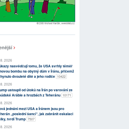
enější
 8. 2026
kazy nasvědčují tomu, že USA svrhly téměř
novou bombu na obytný dům v Íránu, přičemž
hynulo dvouleté dítě a jeho rodiče
10422
 8. 2026
ump ustoupil od útoků na Írán po varování ze
aúdské Arábie a hrozbách z Teheránu
10171
 8. 2026
vá jednání mezi USA a Íránem jsou pro
herán „poslední šancí“, jak zabránit eskalaci
lky, tvrdí Trump
7507
 8. 2026