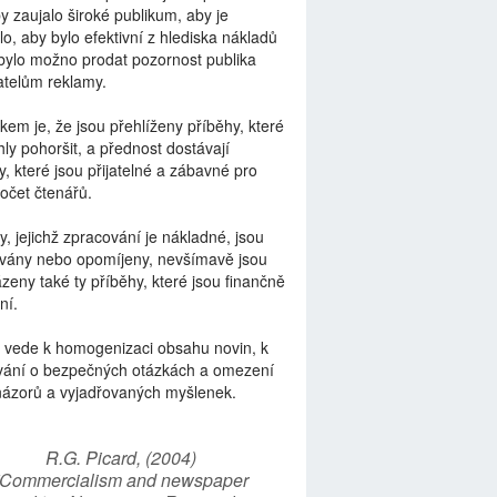
by zaujalo široké publikum, aby je
lo, aby bylo efektivní z hlediska nákladů
bylo možno prodat pozornost publika
telům reklamy.
kem je, že jsou přehlíženy příběhy, které
ly pohoršit, a přednost dostávají
y, které jsou přijatelné a zábavné pro
počet čtenářů.
y, jejichž zpracování je nákladné, jsou
vány nebo opomíjeny, nevšímavě jsou
zeny také ty příběhy, které jsou finančně
ní.
 vede k homogenizaci obsahu novin, k
vání o bezpečných otázkách a omezení
názorů a vyjadřovaných myšlenek.
R.G. Picard, (2004)
“Commercialism and newspaper