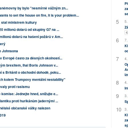
P
 sněmovny by bylo "nesmírně vážným zn...
za
s
ants to set the house on fire, it is your problem...
5.
 stal ministrem kultury
Zá
0 milionů dolarů od skupiny G7 na ...
4
ilionů dolarů na hašení požárů v Am...
7.
terý
Kl
se Johnsona
od
v Evropě často za děsných okolností...
4.
Op
kým brexitem, lhal Boris Johnson v...
Am
 s Británii o obchodní dohodě, poku...
i
h kolem Trumpovy mentální nestability"
4.
valy proti rasismu
In
 komise: Jednejte hned, snižujte e...
3.
lantiku proti hurikánům jadernými ...
S
panělské občanské války nalezen
3.
Kl
2019
za
s