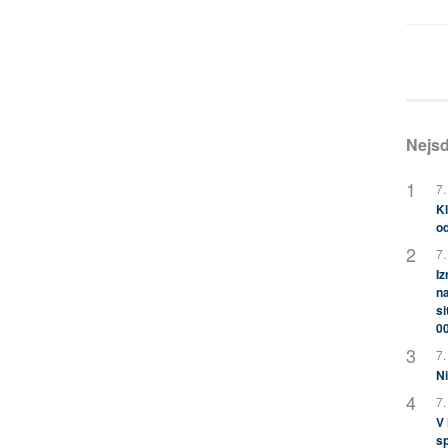
Nejsd
7.
Kl
od
7.
Iz
na
si
0
7.
Ni
7.
V
sp