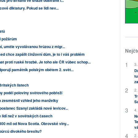
 pro Británii ve snaze odstranit l...
cové diktatury. Pokud se lidi nev...
istů
li požárům
ní, uměle vyvolávanou hrůzou z migr...
Nejčt
ed chce zapálit činžovní dům, je to i váš problém
at proti ruské hrozbě. Je toho ale ČR vůbec schop...
3.
orují památník polským obětem 2. svět...
Dů
tu
za
Britských listech
2.
y podél poloviny světového pobřeží
Tr
o zesměšnil vzhled jeho manželky
S
poslanec Szanyi zakládá nové levicov...
4.
 lidí než v sovětských časech
No
Te
00 mil od Nova Scotia. Obrovské vlny...
vá
ůrců divokého brexitu?
2.