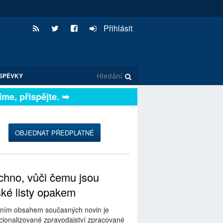
Přihlásit
SPĚVKY
e, přispějte. ➥
OBJEDNAT PŘEDPLATNÉ
hno, vůči čemu jsou
ské listy opakem
ním obsahem současných novin je
ionalizované zpravodajství zpracované