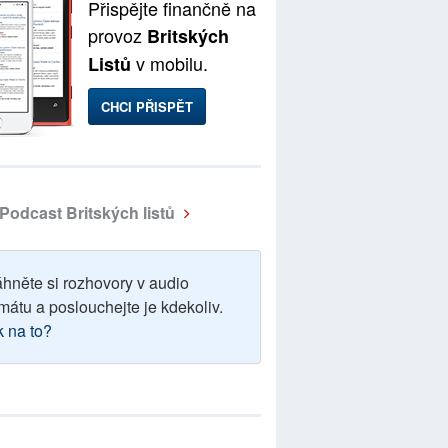
Přispějte finančně na
provoz
Britských
v mobilu.
Listů
CHCI PŘISPĚT
Podcast Britských listů
áhněte si rozhovory v audio
mátu a poslouchejte je kdekoliv.
k na to?