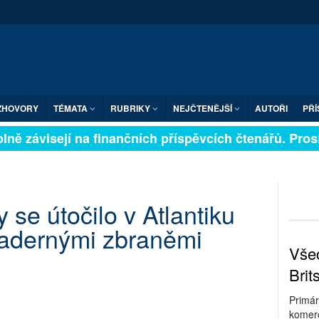
ZHOVORY
TÉMATA
RUBRIKY
NEJČTENĚJŠÍ
AUTOŘI
PŘÍ
lně závisejí na finančních příspěvcích čtenářů. Prosím
 se útočilo v Atlantiku
jadernými zbraněmi
Všec
Brit
Primár
komerc