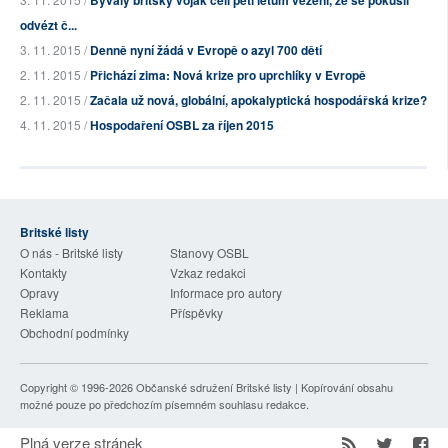
Bývalý britský voják čelí pěti letům vězení, že se pokusil
odvézt č...
3. 11. 2015 /
Denně nyní žádá v Evropě o azyl 700 dětí
2. 11. 2015 /
Přichází zima: Nová krize pro uprchlíky v Evropě
2. 11. 2015 /
Začala už nová, globální, apokalyptická hospodářská krize?
4. 11. 2015 /
Hospodaření OSBL za říjen 2015
Britské listy
O nás - Britské listy
Stanovy OSBL
Kontakty
Vzkaz redakci
Opravy
Informace pro autory
Reklama
Příspěvky
Obchodní podmínky
Copyright © 1996-2026
Občanské sdružení Britské listy
| Kopírování obsahu
možné pouze po předchozím písemném souhlasu redakce.
Plná verze stránek