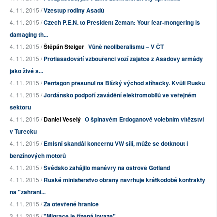
4. 11. 2015 /
Vzestup rodiny Asadů
4. 11. 2015 /
Czech P.E.N. to President Zeman: Your fear-mongering is
damaging th...
4. 11. 2015 /
Štěpán Steiger
Vůně neoliberalismu – V ČT
4. 11. 2015 /
Protiasadovští vzbouřenci vozí zajatce z Asadovy armády
jako živé š...
4. 11. 2015 /
Pentagon přesunul na Blízký východ stíhačky. Kvůli Rusku
4. 11. 2015 /
Jordánsko podpoří zavádění elektromobilů ve veřejném
sektoru
4. 11. 2015 /
Daniel Veselý
O špinavém Erdoganově volebním vítězství
v Turecku
4. 11. 2015 /
Emisní skandál koncernu VW sílí, může se dotknout i
benzínových motorů
4. 11. 2015 /
Švédsko zahájilo manévry na ostrově Gotland
4. 11. 2015 /
Ruské ministerstvo obrany navrhuje krátkodobé kontrakty
na "zahrani...
4. 11. 2015 /
Za otevřené hranice
3. 11. 2015 /
"Migrace je řízená invaze"