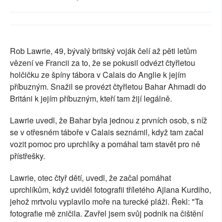
SOCIÁLNÍ SÍTĚ
RUBRIKY
Rob Lawrie, 49, bývalý britský voják čelí až pěti letům
PLNÁ VERZE STRÁNEK
vězení ve Francii za to, že se pokusil odvézt čtyřletou
holčičku ze špíny tábora v Calais do Anglie k jejím
příbuzným. Snažil se provézt čtyřletou Bahar Ahmadi do
Británi k jejím příbuzným, kteří tam žijí legálně.
Lawrie uvedl, že Bahar byla jednou z prvních osob, s níž
se v otřesném táboře v Calais seznámil, když tam začal
vozit pomoc pro uprchlíky a pomáhal tam stavět pro ně
přístřešky.
Lawrie, otec čtyř dětí, uvedl, že začal pomáhat
uprchlíkům, když uviděl fotografii tříletého Ajlana Kurdiho,
jehož mrtvolu vyplavilo moře na turecké pláži. Řekl: "Ta
fotografie mě zničila. Zavřel jsem svůj podnik na čištění