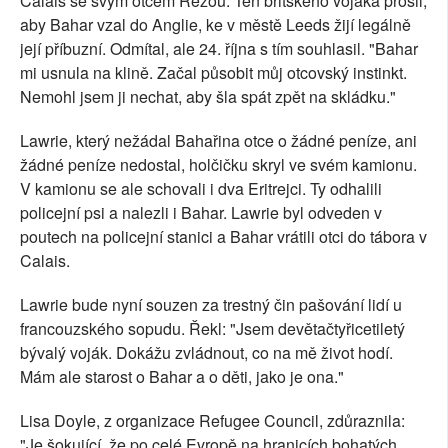
Calais se svým otcem Rezou. Ten britského vojáka prosil,
aby Bahar vzal do Anglie, ke v městě Leeds žijí legálně
její příbuzní. Odmítal, ale 24. října s tím souhlasil. "Bahar
mi usnula na klině. Začal působit můj otcovský instinkt.
Nemohl jsem ji nechat, aby šla spát zpět na skládku."
Lawrie, který nežádal Bahařina otce o žádné peníze, ani
žádné peníze nedostal, holčičku skryl ve svém kamionu.
V kamionu se ale schovali i dva Eritrejci. Ty odhalili
policejní psi a nalezli i Bahar. Lawrie byl odveden v
poutech na policejní stanici a Bahar vrátili otci do tábora v
Calais.
Lawrie bude nyní souzen za trestný čin pašování lidí u
francouzského sopudu. Řekl: "Jsem devětačtyřicetiletý
bývalý voják. Dokážu zvládnout, co na mě život hodí.
Mám ale starost o Bahar a o děti, jako je ona."
Lisa Doyle, z organizace Refugee Council, zdůraznila:
"Je šokující, že po celé Evropě na hranicích bohatých