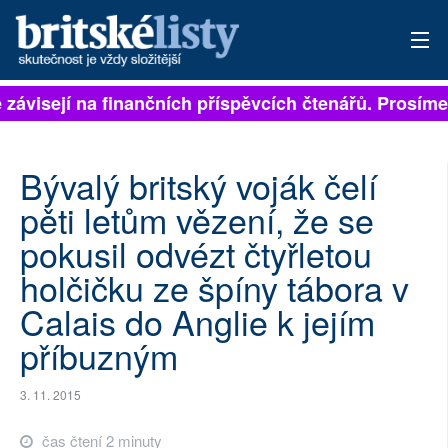
 závisejí na finančních příspěvcích čtenářů. Prosíme,
PŘIHLÁSIT
AKTUÁLNÍ VYDÁNÍ
Bývalý britský voják čelí
ARCHIV
pěti letům vězení, že se
pokusil odvézt čtyřletou
ROZHOVORY
holčičku ze špíny tábora v
TÉMATA
Calais do Anglie k jejím
NEJČTENĚJŠÍ ZA 7 DNÍ
příbuzným
AUTOŘI
3. 11. 2015
PŘÍSPĚVKY NA PROVOZ
čas čtení 2 minuty