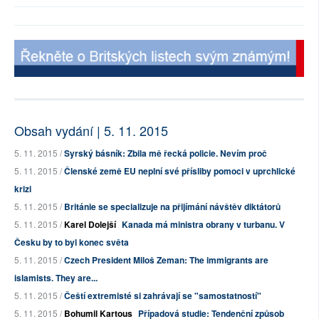
Obsah vydání | 5. 11. 2015
5. 11. 2015 /
Syrský básník: Zbila mě řecká policie. Nevím proč
5. 11. 2015 /
Členské země EU neplní své přísliby pomoci v uprchlické
krizi
5. 11. 2015 /
Británie se specializuje na přijímání návštěv diktátorů
5. 11. 2015 /
Karel Dolejší
Kanada má ministra obrany v turbanu. V
Česku by to byl konec světa
5. 11. 2015 /
Czech President Miloš Zeman: The immigrants are
islamists. They are...
5. 11. 2015 /
Čeští extremisté si zahrávají se "samostatností"
5. 11. 2015 /
Bohumil Kartous
Případová studie: Tendenční způsob