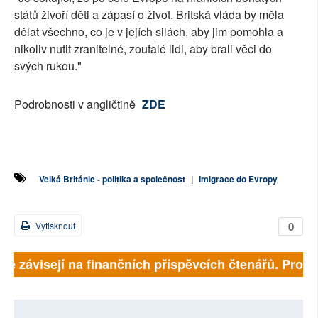
států živoří děti a zápasí o život. Britská vláda by měla
dělat všechno, co je v jejích silách, aby jim pomohla a
nikoliv nutit zranitelné, zoufalé lidi, aby brali věci do
svých rukou."
Podrobnosti v angličtině
ZDE
Velká Británie - politika a společnost
|
Imigrace do Evropy
0
Vytisknout
lně závisejí na finančních příspěvcích čtenářů. Prosím