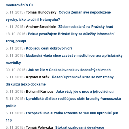
moderování v ČT
5. 11. 2015 /
Tomáš Hunčovský
Odvolá Zeman své nepodložené
výroky, jako to učinil Netanyahu?
4. 11. 2015 /
Andrew Stroehlein
Žádost odeslaná na Pražský hrad
18. 10. 2016 /
Pokud považujete Britské listy za důležitý informační
zdroj, předpl...
5. 11. 2015 /
Kdo jsou čeští dobrovolníci?
5. 11. 2015 /
Maďarská vláda chce zavést v médiích cenzuru příslušníky
rozvědky
30. 10. 2015 /
Jak se žilo v Československu v šedesátých letech
5. 11. 2015 /
Kryštof Kozák
Řešení uprchlické krize se bez změny
diskurzu těžko dočkáme
5. 11. 2015 /
Bohumil Kartous
Jako vždy jde o moc a její ovládnutí
5. 11. 2015 /
Uprchlické děti bez rodičů jsou obětí brutality francouzské
policie
5. 11. 2015 /
Evropská unie si zatím rozdělila ze 160 000 uprchlíků jen
116
5. 11. 2015 /
Tomáš Vohryzka
Stokrát opakovaná devalvace