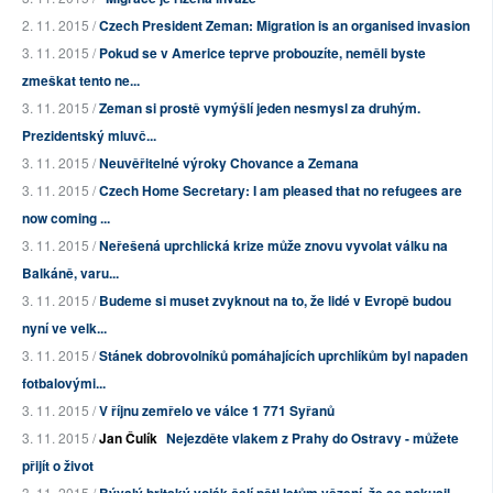
2. 11. 2015 /
Czech President Zeman: Migration is an organised invasion
3. 11. 2015 /
Pokud se v Americe teprve probouzíte, neměli byste
zmeškat tento ne...
3. 11. 2015 /
Zeman si prostě vymýšlí jeden nesmysl za druhým.
Prezidentský mluvč...
3. 11. 2015 /
Neuvěřitelné výroky Chovance a Zemana
3. 11. 2015 /
Czech Home Secretary: I am pleased that no refugees are
now coming ...
3. 11. 2015 /
Neřešená uprchlická krize může znovu vyvolat válku na
Balkáně, varu...
3. 11. 2015 /
Budeme si muset zvyknout na to, že lidé v Evropě budou
nyní ve velk...
3. 11. 2015 /
Stánek dobrovolníků pomáhajících uprchlíkům byl napaden
fotbalovými...
3. 11. 2015 /
V říjnu zemřelo ve válce 1 771 Syřanů
3. 11. 2015 /
Jan Čulík
Nejezděte vlakem z Prahy do Ostravy - můžete
přijít o život
3. 11. 2015 /