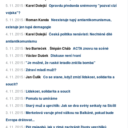
5. 11. 2015 /
Karel Dolejší
Opravdu předseda sněmovny "pozval cizí
vojska"?
5. 11. 2015 /
Roman Kanda
Neexistuje tupý antiantikomunismus,
existuje jen tupá demagogie
4. 11. 2015 /
Karel Dolejší
Česká politika nenávisti: Nechtěné dítě
antiantikomunismu
5. 11. 2015 /
Ivo Barteček
,
Štěpán Cháb
ACTA znovu na scéně
5. 11. 2015 /
Václav Dušek
Diskuse není řvaní
4. 11. 2015 /
"Je možné, že ruské letadlo zničila bomba"
4. 11. 2015 /
Zdraví mladí muži?
4. 11. 2015 /
Jan Čulík
Co se stane, když zmizí lidskost, solidarita a
soucit?
4. 11. 2015 /
Lidskost, solidarita a soucit
4. 11. 2015 /
Pomalu tu umíráme
4. 11. 2015 /
Starý muž a uprchlík: Jak se dva světy setkaly na Sicílii
3. 11. 2015 /
Merkelová varuje před válkou na Balkáně, pokud bude
Evropa drátovat...
4. 11. 2015 /
Pět způsobů, jak v zimě zachránit životy uprchlíků