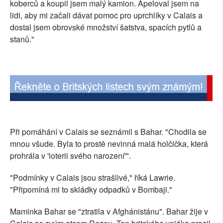
koberců a koupil jsem malý kamion. Apeloval jsem na
lidi, aby mi začali dávat pomoc pro uprchlíky v Calais a
dostal jsem obrovské množství šatstva, spacích pytlů a
stanů."
Při pomáhání v Calais se seznámil s Bahar. "Chodila se
mnou všude. Byla to prostě nevinná malá holčička, která
prohrála v 'loterii svého narození'".
"Podmínky v Calais jsou strašlivé," říká Lawrie.
"Připomíná mi to skládky odpadků v Bombaji."
Maminka Bahar se "ztratila v Afghánistánu". Bahar žije v