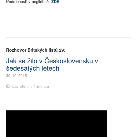
Podrobnosti v angličtině
ZDE
Rozhovor Britských listů 29:
Jak se žilo v Československu v
šedesátých letech
30. 10. 2015
čas čtení < 1 minuta