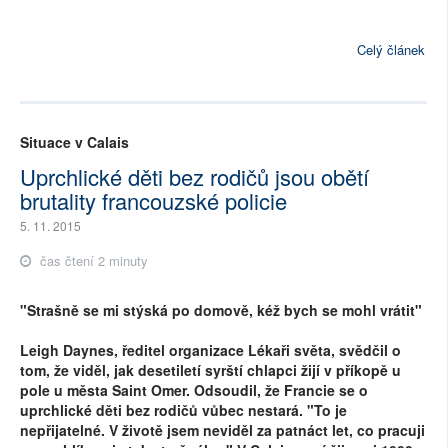
Celý článek
Situace v Calais
Uprchlické děti bez rodičů jsou obětí
brutality francouzské policie
5. 11. 2015
čas čtení 2 minuty
"Strašně se mi stýská po domově, kéž bych se mohl vrátit"
Leigh Daynes, ředitel organizace Lékaři světa, svědčil o
tom, že viděl, jak desetiletí syrští chlapci žijí v příkopě u
pole u města Saint Omer. Odsoudil, že Francie se o
uprchlické děti bez rodičů vůbec nestará. "To je
nepřijatelné. V životě jsem neviděl za patnáct let, co pracuji