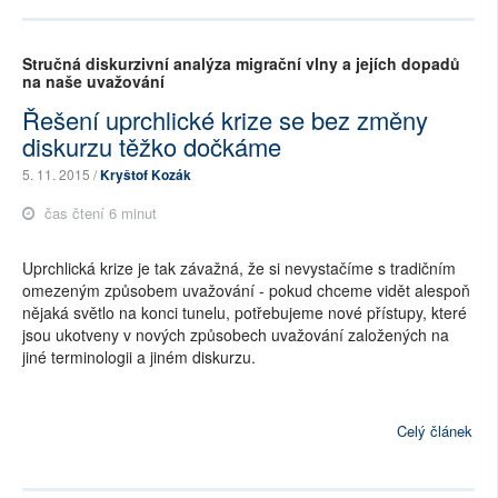
Stručná diskurzivní analýza migrační vlny a jejích dopadů
na naše uvažování
Řešení uprchlické krize se bez změny
diskurzu těžko dočkáme
5. 11. 2015 /
Kryštof Kozák
čas čtení 6 minut
Uprchlická krize je tak závažná, že si nevystačíme s tradičním
omezeným způsobem uvažování - pokud chceme vidět alespoň
nějaká světlo na konci tunelu, potřebujeme nové přístupy, které
jsou ukotveny v nových způsobech uvažování založených na
jiné terminologii a jiném diskurzu.
Celý článek