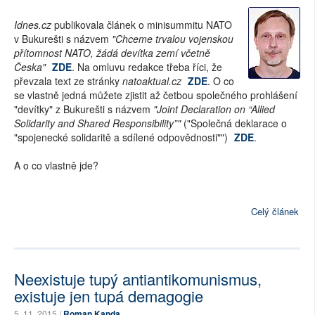
Idnes.cz
publikovala článek o minisummitu NATO
v Bukurešti s názvem
"Chceme trvalou vojenskou
přítomnost NATO, žádá devítka zemí včetně
Česka"
ZDE
. Na omluvu redakce třeba říci, že
převzala text ze stránky
natoaktual.cz
ZDE
. O co
se vlastně jedná můžete zjistit až četbou společného prohlášení
"devítky" z Bukurešti s názvem
"Joint Declaration on “Allied
Solidarity and Shared Responsibility”"
("Společná deklarace o
"spojenecké solidaritě a sdílené odpovědnosti"")
ZDE
.
A o co vlastně jde?
Celý článek
Neexistuje tupý antiantikomunismus,
existuje jen tupá demagogie
5. 11. 2015 /
Roman Kanda