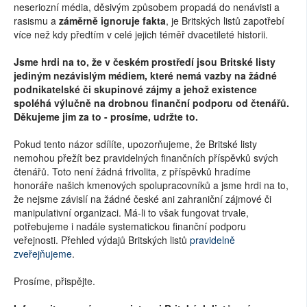
neseriozní média, děsivým způsobem propadá do nenávisti a
rasismu a
záměrně ignoruje fakta
, je Britských listů zapotřebí
více než kdy předtím v celé jejich téměř dvacetileté historii.
Jsme hrdi na to, že v českém prostředí jsou Britské listy
jediným nezávislým médiem, které nemá vazby na žádné
podnikatelské či skupinové zájmy a jehož existence
spoléhá výlučně na drobnou finanční podporu od čtenářů.
Děkujeme jim za to - prosíme, udržte to.
Pokud tento názor sdílíte, upozorňujeme, že Britské listy
nemohou přežít bez pravidelných finančních příspěvků svých
čtenářů. Toto není žádná frivolita, z příspěvků hradíme
honoráře našich kmenových spolupracovníků a jsme hrdi na to,
že nejsme závislí na žádné české ani zahraniční zájmové či
manipulativní organizaci. Má-li to však fungovat trvale,
potřebujeme i nadále systematickou finanční podporu
veřejnosti. Přehled výdajů Britských listů
pravidelně
zveřejňujeme
.
Prosíme, přispějte.