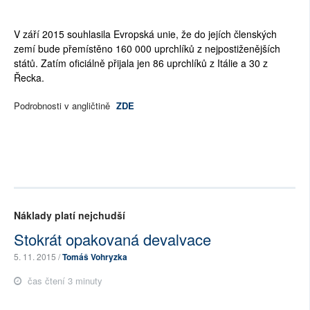
V září 2015 souhlasila Evropská unie, že do jejích členských
zemí bude přemístěno 160 000 uprchlíků z nejpostiženějších
států. Zatím oficiálně přijala jen 86 uprchlíků z Itálie a 30 z
Řecka.
Podrobnosti v angličtině
ZDE
Náklady platí nejchudší
Stokrát opakovaná devalvace
5. 11. 2015 /
Tomáš Vohryzka
čas čtení 3 minuty