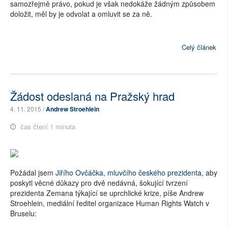
samozřejmě právo, pokud je však nedokáže žádným způsobem
doložit, měl by je odvolat a omluvit se za ně.
Celý článek
Žádost odeslaná na Pražský hrad
4. 11. 2015 /
Andrew Stroehlein
čas čtení 1 minuta
Požádal jsem
Jiřího Ovčáčka, mluvčího českého prezidenta
, aby
poskytl věcné důkazy pro dvě nedávná, šokující tvrzení
prezidenta Zemana týkající se uprchlické krize, píše Andrew
Stroehlein, mediální ředitel organizace Human Rights Watch v
Bruselu: