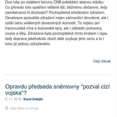
Dva roky po oslabení koruny ČNB pokládám stejnou otázku.
Co přineslo toto opatření většině lidí, běžnému občanovi, tedy
zaměstnanci či důchodci? Pochopitelné především zdražení.
Devalvace způsobila zdražení nejen zahraniční dovolené, ale i
vyšší cenu veškerých dovezených komodit. To nejsou jen
francouzská vína a švýcarské sýry, ale i základní potraviny,
ovoce a léky. Zdražena byla pochopitelné tímto krokem i ropa,
tedy doprava jakéhokoliv zboží dále zvyšuje jeho cenu a to i
toho již jednou zdraženého.
Celý článek
Opravdu předseda sněmovny "pozval cizí
vojska"?
5. 11. 2015 /
Karel Dolejší
čas čtení 4 minuty