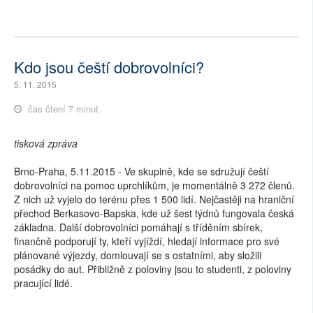
Kdo jsou čeští dobrovolníci?
5. 11. 2015
čas čtení 7 minut
tisková zpráva
Brno-Praha, 5.11.2015 - Ve skupině, kde se sdružují čeští
dobrovolníci na pomoc uprchlíkům, je momentálně 3 272 členů.
Z nich už vyjelo do terénu přes 1 500 lidí. Nejčastěji na hraniční
přechod Berkasovo-Bapska, kde už šest týdnů fungovala česká
základna. Další dobrovolníci pomáhají s tříděním sbírek,
finančně podporují ty, kteří vyjíždí, hledají informace pro své
plánované výjezdy, domlouvají se s ostatními, aby složili
posádky do aut. Přibližně z poloviny jsou to studenti, z poloviny
pracující lidé.