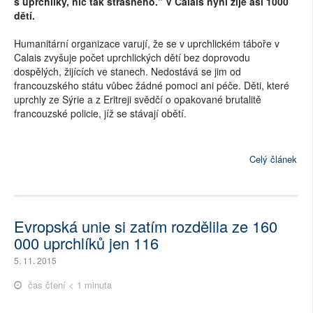
s uprchlíky, nic tak strašného." V Calais nyní žije asi 1000
dětí.
Humanitární organizace varují, že se v uprchlickém táboře v
Calais zvyšuje počet uprchlických dětí bez doprovodu
dospělých, žijících ve stanech. Nedostává se jim od
francouzského státu vůbec žádné pomoci ani péče. Děti, které
uprchly ze Sýrie a z Eritreji svědčí o opakované brutalitě
francouzské policie, jíž se stávají obětí.
Celý článek
Evropská unie si zatím rozdělila ze 160
000 uprchlíků jen 116
5. 11. 2015
čas čtení < 1 minuta