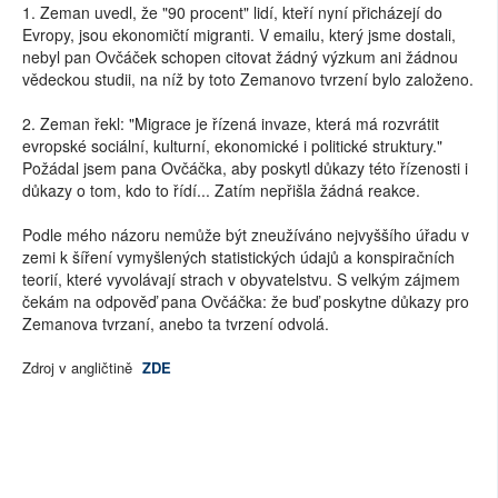
1. Zeman uvedl, že "90 procent" lidí, kteří nyní přicházejí do
Evropy, jsou ekonomičtí migranti. V emailu, který jsme dostali,
nebyl pan Ovčáček schopen citovat žádný výzkum ani žádnou
vědeckou studii, na níž by toto Zemanovo tvrzení bylo založeno.
2. Zeman řekl: "Migrace je řízená invaze, která má rozvrátit
evropské sociální, kulturní, ekonomické i politické struktury."
Požádal jsem pana Ovčáčka, aby poskytl důkazy této řízenosti i
důkazy o tom, kdo to řídí... Zatím nepřišla žádná reakce.
Podle mého názoru nemůže být zneužíváno nejvyššího úřadu v
zemi k šíření vymyšlených statistických údajů a konspiračních
teorií, které vyvolávají strach v obyvatelstvu. S velkým zájmem
čekám na odpověď pana Ovčáčka: že buď poskytne důkazy pro
Zemanova tvrzaní, anebo ta tvrzení odvolá.
Zdroj v angličtině
ZDE