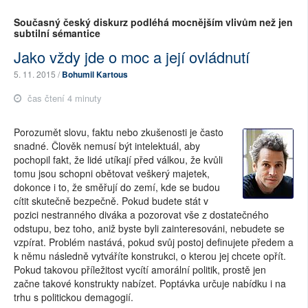
Současný český diskurz podléhá mocnějším vlivům než jen
subtilní sémantice
Jako vždy jde o moc a její ovládnutí
5. 11. 2015 /
Bohumil Kartous
čas čtení 4 minuty
Porozumět slovu, faktu nebo zkušenosti je často
snadné. Člověk nemusí být intelektuál, aby
pochopil fakt, že lidé utíkají před válkou, že kvůli
tomu jsou schopni obětovat veškerý majetek,
dokonce i to, že směřují do zemí, kde se budou
cítit skutečně bezpečně. Pokud budete stát v
pozici nestranného diváka a pozorovat vše z dostatečného
odstupu, bez toho, aniž byste byli zainteresováni, nebudete se
vzpírat. Problém nastává, pokud svůj postoj definujete předem a
k němu následně vytváříte konstrukci, o kterou jej chcete opřít.
Pokud takovou příležitost vycítí amorální politik, prostě jen
začne takové konstrukty nabízet. Poptávka určuje nabídku i na
trhu s politickou demagogií.