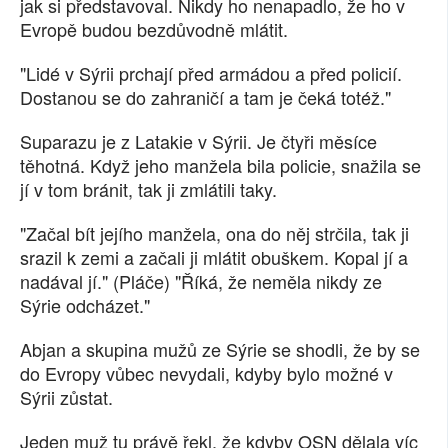
jak si představoval. Nikdy ho nenapadlo, že ho v
Evropě budou bezdůvodně mlátit.
"Lidé v Sýrii prchají před armádou a před policií.
Dostanou se do zahraničí a tam je čeká totéž."
Suparazu je z Latakie v Sýrii. Je čtyři měsíce
těhotná. Když jeho manžela bila policie, snažila se
jí v tom bránit, tak ji zmlátili taky.
"Začal bít jejího manžela, ona do něj strčila, tak ji
srazil k zemi a začali ji mlátit obuškem. Kopal jí a
nadával jí." (Pláče) "Říká, že neměla nikdy ze
Sýrie odcházet."
Abjan a skupina mužů ze Sýrie se shodli, že by se
do Evropy vůbec nevydali, kdyby bylo možné v
Sýrii zůstat.
Jeden muž tu právě řekl, že kdyby OSN dělala víc