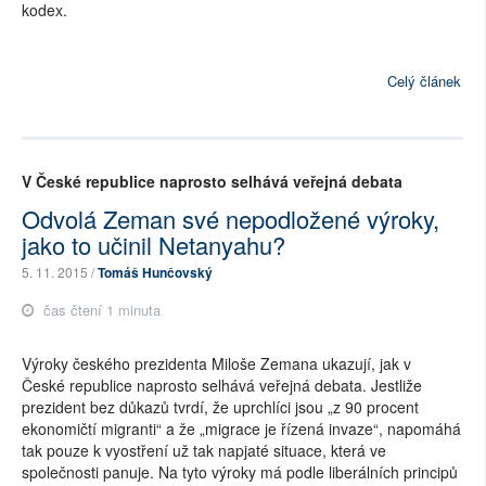
kodex.
Celý článek
V České republice naprosto selhává veřejná debata
Odvolá Zeman své nepodložené výroky,
jako to učinil Netanyahu?
5. 11. 2015 /
Tomáš Hunčovský
čas čtení 1 minuta
Výroky českého prezidenta Miloše Zemana ukazují, jak v
České republice naprosto selhává veřejná debata. Jestliže
prezident bez důkazů tvrdí, že uprchlíci jsou „z 90 procent
ekonomičtí migranti“ a že „migrace je řízená invaze“, napomáhá
tak pouze k vyostření už tak napjaté situace, která ve
společnosti panuje. Na tyto výroky má podle liberálních principů