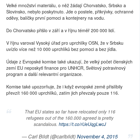
Velké množství materiálu, o něž žádají Chorvatsko, Srbsko a
Slovinsko, nebylo poskytnuto. Jde o postele, přikrývky, ochranné
oděvy, balíčky první pomoci a kontejnery na vodu.
Do Chorvatsko přišlo v září a v říjnu téměř 200 000 lidí.
V říjnu varoval Vysoký úřad pro uprchlíky OSN, že v Srbsku
uvízlo více než 10 000 uprchlíků bez pomoci a bez jídla.
Údaje z Evropské komise také ukazují, že velký počet členských
zemí EU neposkytl finance pro UNHCR, Světový potravinový
program a další relevantní organizace.
Komise také upozorňuje, že i když evropské země přislíbily
převzít 160 000 uprchlíků, zatím jich převzaly pouze 116.
That EU states so far have relocated only 116
refugees out of the 160.000 agreed is pretty
scandalous.
https://t.co/rUeUqgLwcJ
— Carl Bildt (@carlbildt)
November 4, 2015