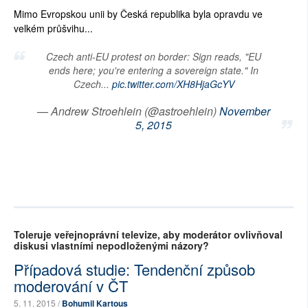
Mimo Evropskou unii by Česká republika byla opravdu ve
velkém průšvihu...
Czech anti-EU protest on border: Sign reads, "EU
ends here; you're entering a sovereign state." In
Czech...
pic.twitter.com/XH8HjaGcYV
— Andrew Stroehlein (@astroehlein)
November
5, 2015
Toleruje veřejnoprávní televize, aby moderátor ovlivňoval
diskusi vlastními nepodloženými názory?
Případová studie: Tendenční způsob
moderování v ČT
5. 11. 2015 /
Bohumil Kartous