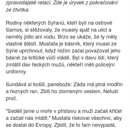
zpravodajské relaci. Zde je úryvek z pokračování
SOCIÁLNÍ SÍTĚ
ze čtvrtka:
RUBRIKY
Rodiny některých Syřanů, kteří byli na ostrově
Samos, si stěžovaly, že musely spát na ulici a
PLNÁ VERZE STRÁNEK
neměly jídlo ani vodu. Brzo se ukáže, že ty měly
vlastně štěstí. Mustafa je básník, který musel ze
Sýrie uprchnout, když režim začal považovat jeho
básně za kritické vůči vládě. Byl v davu lidí, který
zmlátil dav řeckých mužů, někteří měli policejní
uniformy.
Sundává si košili, panebože: Záda má plná modřin
a řezných ran. Zbili ho zlomeným veslem. Netuší
proč.
"Seděli jsme u moře v přístavu a muži začali křičet
a začali nás mlátit." Mustafa riskoval všechno, aby
se dostal do Evropy. Zjistil, že to tam nevypadá,