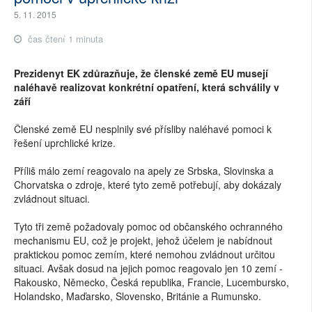
5. 11. 2015
čas čtení 1 minuta
Prezidenyt EK zdůrazňuje, že členské země EU musejí
naléhavě realizovat konkrétní opatření, která schválily v
září
Členské země EU nesplnily své přísliby naléhavé pomoci k
řešení uprchlické krize.
Příliš málo zemí reagovalo na apely ze Srbska, Slovinska a
Chorvatska o zdroje, které tyto země potřebují, aby dokázaly
zvládnout situaci.
Tyto tři země požadovaly pomoc od občanského ochranného
mechanismu EU, což je projekt, jehož účelem je nabídnout
praktickou pomoc zemím, které nemohou zvládnout určitou
situaci. Avšak dosud na jejich pomoc reagovalo jen 10 zemí -
Rakousko, Německo, Česká republika, Francie, Lucembursko,
Holandsko, Maďarsko, Slovensko, Británie a Rumunsko.