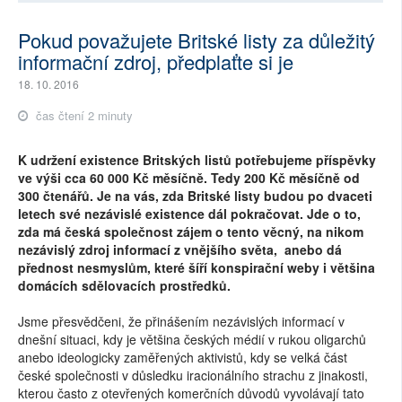
Pokud považujete Britské listy za důležitý
informační zdroj, předplaťte si je
18. 10. 2016
čas čtení 2 minuty
K udržení existence Britských listů potřebujeme příspěvky
ve výši cca 60 000 Kč měsíčně. Tedy 200 Kč měsíčně od
300 čtenářů. Je na vás, zda Britské listy budou po dvaceti
letech své nezávislé existence dál pokračovat. Jde o to,
zda má česká společnost zájem o tento věcný, na nikom
nezávislý zdroj informací z vnějšího světa, anebo dá
přednost nesmyslům, které šíří konspirační weby i většina
domácích sdělovacích prostředků.
Jsme přesvědčeni, že přinášením nezávislých informací v
dnešní situaci, kdy je většina českých médií v rukou oligarchů
anebo ideologicky zaměřených aktivistů, kdy se velká část
české společnosti v důsledku iracionálního strachu z jinakosti,
kterou často z otevřených komerčních důvodů vyvolávají tato