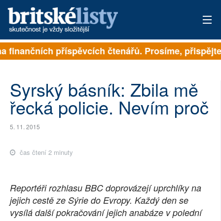
 finančních příspěvcích čtenářů. Prosíme, přispějte. 
PŘIHLÁSIT
AKTUÁLNÍ VYDÁNÍ
Syrský básník: Zbila mě
ARCHIV
řecká policie. Nevím proč
ROZHOVORY
5. 11. 2015
TÉMATA
čas čtení 2 minuty
NEJČTENĚJŠÍ ZA 7 DNÍ
Reportéři rozhlasu BBC doprovázejí uprchlíky na
AUTOŘI
jejich cestě ze Sýrie do Evropy. Každý den se
PŘÍSPĚVKY NA PROVOZ
vysílá další pokračování jejich anabáze v polední