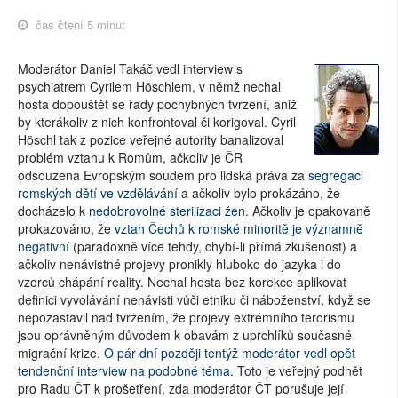
čas čtení 5 minut
Moderátor Daniel Takáč vedl interview s
psychiatrem Cyrilem Höschlem, v němž nechal
hosta dopouštět se řady pochybných tvrzení, aniž
by kterákoliv z nich konfrontoval či korigoval. Cyril
Höschl tak z pozice veřejné autority banalizoval
problém vztahu k Romům, ačkoliv je ČR
odsouzena Evropským soudem pro lidská práva za
segregaci
romských dětí ve vzdělávání
a ačkoliv bylo prokázáno, že
docházelo k
nedobrovolné sterilizaci žen
. Ačkoliv je opakovaně
prokazováno, že
vztah Čechů k romské minoritě je významně
negativní
(paradoxně více tehdy, chybí-li přímá zkušenost) a
ačkoliv nenávistné projevy pronikly hluboko do jazyka i do
vzorců chápání reality. Nechal hosta bez korekce aplikovat
definici vyvolávání nenávisti vůči etniku či náboženství, když se
nepozastavil nad tvrzením, že projevy extrémního terorismu
jsou oprávněným důvodem k obavám z uprchlíků současné
migrační krize.
O pár dní později tentýž moderátor vedl opět
tendenční interview na podobné téma
. Toto je veřejný podnět
pro Radu ČT k prošetření, zda moderátor ČT porušuje její