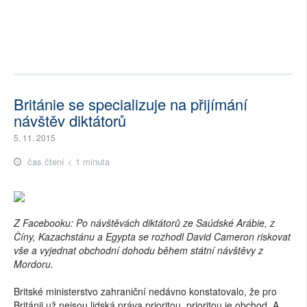
Británie se specializuje na přijímání
návštěv diktátorů
5. 11. 2015
čas čtení < 1 minuta
Z Facebooku: Po návštěvách diktátorů ze Saúdské Arábie, z
Číny, Kazachstánu a Egypta se rozhodl David Cameron riskovat
vše a vyjednat obchodní dohodu během státní návštěvy z
Mordoru.
Britské ministerstvo zahraniční nedávno konstatovalo, že pro
Británii už nejsou lidská práva prioritou, prioritou je obchod. A