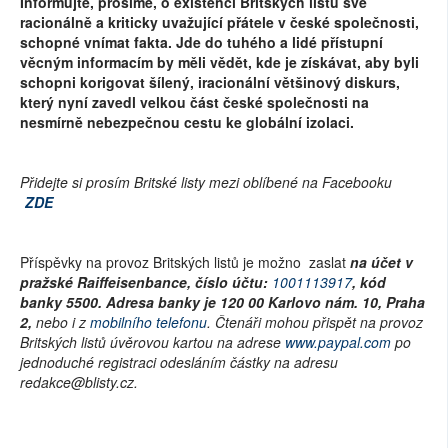
Informujte, prosíme, o existenci Britských listů své
racionálně a kriticky uvažující přátele v české společnosti,
schopné vnímat fakta. Jde do tuhého a lidé přístupní
věcným informacím by měli vědět, kde je získávat, aby byli
schopni korigovat šílený, iracionální většinový diskurs,
který nyní zavedl velkou část české společnosti na
nesmírně nebezpečnou cestu ke globální izolaci.
Přidejte si prosím Britské listy mezi oblíbené na Facebooku
ZDE
Příspěvky na provoz Britských listů je možno zaslat
na účet v
pražské Raiffeisenbance, číslo účtu:
1001113917
, kód
banky 5500. Adresa banky je 120 00 Karlovo nám. 10, Praha
2,
nebo i z
mobilního telefonu
. Čtenáři mohou přispět na provoz
Britských listů úvěrovou kartou na adrese
www.paypal.com
po
jednoduché registraci odesláním částky na adresu
redakce@blisty.cz.