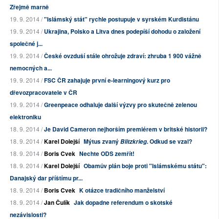
Zřejmě marně
19. 9. 2014 /
"Islámský stát" rychle postupuje v syrském Kurdistánu
19. 9. 2014 /
Ukrajina, Polsko a Litva dnes podepíší dohodu o založení
společné j...
19. 9. 2014 /
České ovzduší stále ohrožuje zdraví: zhruba 1 900 vážně
nemocných a...
19. 9. 2014 /
FSC ČR zahajuje první e-learningový kurz pro
dřevozpracovatele v ČR
19. 9. 2014 /
Greenpeace odhaluje další výzvy pro skutečně zelenou
elektroniku
18. 9. 2014 /
Je David Cameron nejhorším premiérem v britské historii?
18. 9. 2014 /
Karel Dolejší
Mýtus zvaný
. Odkud se vzal?
Blitzkrieg
18. 9. 2014 /
Boris Cvek
Nechte ODS zemřít!
18. 9. 2014 /
Karel Dolejší
Obamův plán boje proti "Islámskému státu":
Danajský dar příštímu pr...
18. 9. 2014 /
Boris Cvek
K otázce tradičního manželství
18. 9. 2014 /
Jan Čulík
Jak dopadne referendum o skotské
nezávislosti?