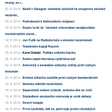
strany, se r...
20. 9. 2014 /
Násilí v Glasgow: unionisté zaútočili na stoupence skotské
nezávisl...
19. 9. 2014 /
Podrobnosti k Salmondově rezignaci
19. 9. 2014 /
Rusko tvrdí, že "skotské referendum neodpovídalo
mezinárodním stand...
19. 9. 2014 /
Jan Čulík na Radiožurnálu o skotské nezávislosti
20. 9. 2014 /
Toskánsko kupují Rusové
20. 9. 2014 /
Karel Dolejší
Politika velkého klacku
20. 9. 2014 /
Rusko zajalo litevskou rybářskou loď
20. 9. 2014 /
Americké a kanadské stíhačky vzlétly proti ruským
letounům
20. 9. 2014 /
Britská stíhačka zasáhla proti ruským bombardérům
19. 9. 2014 /
Skotsko odmítlo nezávislost
19. 9. 2014 /
Separatisté málem zvítězili. Jednoho dne se vrátí
19. 9. 2014 /
Důsledkem skotského referenda je vznik debaty
19. 9. 2014 /
Strach funguje
19. 9. 2014 /
První výsledek, zdá se, potvrzuje prohru skotských