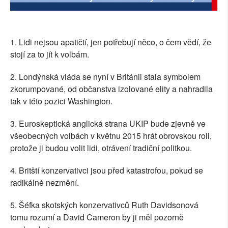
SOCIÁLNÍ SÍTĚ
RUBRIKY
1. Lidi nejsou apatičtí, jen potřebují něco, o čem vědí, že
stojí za to jít k volbám.
PLNÁ VERZE STRÁNEK
2. Londýnská vláda se nyní v Británii stala symbolem
zkorumpované, od občanstva izolované elity a nahradila
tak v této pozici Washington.
3. Euroskeptická anglická strana UKIP bude zjevně ve
všeobecných volbách v květnu 2015 hrát obrovskou roli,
protože ji budou volit lidi, otrávení tradiční politkou.
4. Britští konzervativci jsou před katastrofou, pokud se
radikálně nezmění.
5. Šéfka skotských konzervativců Ruth Davidsonová
tomu rozumí a David Cameron by ji měl pozorně