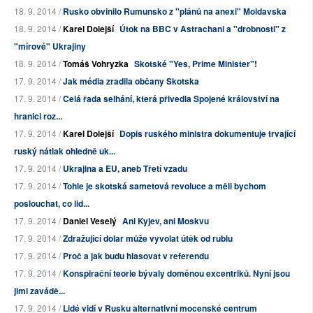
18. 9. 2014 /
Rusko obvinilo Rumunsko z "plánů na anexi" Moldavska
18. 9. 2014 /
Karel Dolejší
Útok na BBC v Astrachani a "drobnosti" z
"mírové" Ukrajiny
18. 9. 2014 /
Tomáš Vohryzka
Skotské "Yes, Prime Minister"!
17. 9. 2014 /
Jak média zradila občany Skotska
17. 9. 2014 /
Celá řada selhání, která přivedla Spojené království na
hranici roz...
17. 9. 2014 /
Karel Dolejší
Dopis ruského ministra dokumentuje trvající
ruský nátlak ohledně uk...
17. 9. 2014 /
Ukrajina a EU, aneb Třetí vzadu
17. 9. 2014 /
Tohle je skotská sametová revoluce a měli bychom
poslouchat, co lid...
17. 9. 2014 /
Daniel Veselý
Ani Kyjev, ani Moskvu
17. 9. 2014 /
Zdražující dolar může vyvolat útěk od rublu
17. 9. 2014 /
Proč a jak budu hlasovat v referendu
17. 9. 2014 /
Konspirační teorie bývaly doménou excentriků. Nyní jsou
jimi zavádě...
17. 9. 2014 /
Lidé vidí v Rusku alternativní mocenské centrum