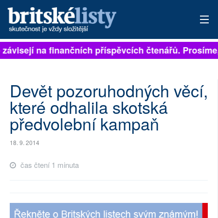
 závisejí na finančních příspěvcích čtenářů. Prosíme, 
PŘIHLÁSIT
AKTUÁLNÍ VYDÁNÍ
Devět pozoruhodných věcí,
ARCHIV
které odhalila skotská
předvolební kampaň
ROZHOVORY
TÉMATA
18. 9. 2014
NEJČTENĚJŠÍ ZA 7 DNÍ
čas čtení 1 minuta
AUTOŘI
PŘÍSPĚVKY NA PROVOZ