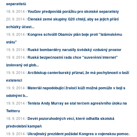
separatistů
18. 9. 2014 /
YouGov předpovídá porážku pro skotské separatisty
20. 9. 2014 /
Členské země skupiny G20 chtějí, aby se jejich příští
schůzky účast...
19. 9. 2014 /
Kongres schválil Obamův plán boje proti "Islámskému
státu"
19. 9. 2014 /
Ruské bombardéry narušily švédský vzdušný prostor
19. 9. 2014 /
Ruská bezpečnostní rada chce "suverénní internet"
izolovaný od glob...
19. 9. 2014 /
Arcibiskup canterburský přiznal, že má pochybnosti o boží
existenci
19. 9. 2014 /
Materiál napodobující žraločí kůži možná pomůže v boji s
odolnými b...
19. 9. 2014 /
Tenista Andy Murray se stal terčem agresivního útoku na
Twitteru
18. 9. 2014 /
Devět pozoruhodných věcí, které odhalila skotská
předvolební kampaň
19. 9. 2014 /
Ukrajinský prezident požádal Kongres o vojenskou pomoc.