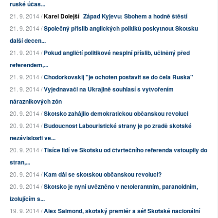
ruské účas...
21. 9. 2014 /
Karel Dolejší
Západ Kyjevu: Sbohem a hodně štěstí
21. 9. 2014 /
Společný příslib anglických politiků poskytnout Skotsku
další decen...
21. 9. 2014 /
Pokud angličtí politikové nesplní příslib, učiněný před
referendem,...
21. 9. 2014 /
Chodorkovskij "je ochoten postavit se do čela Ruska"
21. 9. 2014 /
Vyjednavači na Ukrajině souhlasí s vytvořením
nárazníkových zón
20. 9. 2014 /
Skotsko zahájilo demokratickou občanskou revoluci
20. 9. 2014 /
Budoucnost Labouristické strany je po zradě skotské
nezávislosti ve...
20. 9. 2014 /
Tisíce lidí ve Skotsku od čtvrtečního referenda vstoupily do
stran,...
20. 9. 2014 /
Kam dál se skotskou občanskou revolucí?
20. 9. 2014 /
Skotsko je nyní uvězněno v netolerantním, paranoidním,
izolujícím s...
19. 9. 2014 /
Alex Salmond, skotský premiér a šéf Skotské nacionální