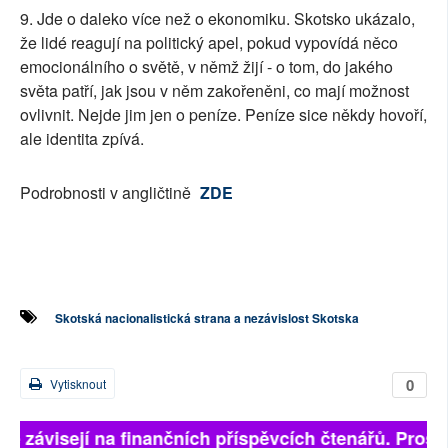
9. Jde o daleko více než o ekonomiku. Skotsko ukázalo,
že lidé reagují na politický apel, pokud vypovídá něco
emocionálního o světě, v němž žijí - o tom, do jakého
světa patří, jak jsou v něm zakořeněni, co mají možnost
ovlivnit. Nejde jim jen o peníze. Peníze sice někdy hovoří,
ale identita zpívá.
Podrobnosti v angličtině
ZDE
Skotská nacionalistická strana a nezávislost Skotska
0
Vytisknout
lně závisejí na finančních příspěvcích čtenářů. Prosím