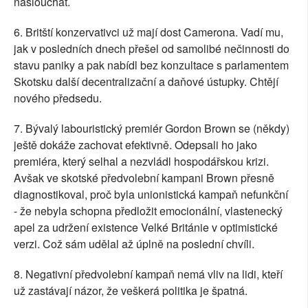
naslouchat.
6. Britští konzervativci už mají dost Camerona. Vadí mu,
jak v posledních dnech přešel od samolibé nečinnosti do
stavu paniky a pak nabídl bez konzultace s parlamentem
Skotsku další decentralizační a daňové ústupky. Chtějí
nového předsedu.
7. Bývalý labouristický premiér Gordon Brown se (někdy)
ještě dokáže zachovat efektivně. Odepsali ho jako
premiéra, který selhal a nezvládl hospodářskou krizi.
Avšak ve skotské předvolební kampani Brown přesně
diagnostikoval, proč byla unionistická kampaň nefunkční
- že nebyla schopna předložit emocionální, vlastenecký
apel za udržení existence Velké Británie v optimistické
verzi. Což sám udělal až úplně na poslední chvíli.
8. Negativní předvolební kampaň nemá vliv na lidi, kteří
už zastávají názor, že veškerá politika je špatná.