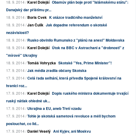
18. 9. 2014 /
Karel Dolejší
Obamův plán boje proti "Islámskému státu":
Danajský dar příštímu pr...
18. 9. 2014 /
Boris Cvek
K otázce tradičního manželství
18. 9. 2014 /
Jan Čulík
Jak dopadne referendum o skotské
nezávislosti?
18. 9. 2014 /
Rusko obvinilo Rumunsko z "plánů na anexi" Moldavska
18. 9. 2014 /
Karel Dolejší
Útok na BBC v Astrachani a "drobnosti" z
"mírové" Ukrajiny
18. 9. 2014 /
Tomáš Vohryzka
Skotské "Yes, Prime Minister"!
17. 9. 2014 /
Jak média zradila občany Skotska
17. 9. 2014 /
Celá řada selhání, která přivedla Spojené království na
hranici roz...
17. 9. 2014 /
Karel Dolejší
Dopis ruského ministra dokumentuje trvající
ruský nátlak ohledně uk...
17. 9. 2014 /
Ukrajina a EU, aneb Třetí vzadu
17. 9. 2014 /
Tohle je skotská sametová revoluce a měli bychom
poslouchat, co lid...
17. 9. 2014 /
Daniel Veselý
Ani Kyjev, ani Moskvu