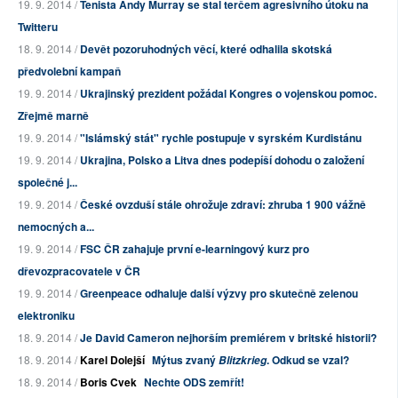
19. 9. 2014 /
Tenista Andy Murray se stal terčem agresivního útoku na
Twitteru
18. 9. 2014 /
Devět pozoruhodných věcí, které odhalila skotská
předvolební kampaň
19. 9. 2014 /
Ukrajinský prezident požádal Kongres o vojenskou pomoc.
Zřejmě marně
19. 9. 2014 /
"Islámský stát" rychle postupuje v syrském Kurdistánu
19. 9. 2014 /
Ukrajina, Polsko a Litva dnes podepíší dohodu o založení
společné j...
19. 9. 2014 /
České ovzduší stále ohrožuje zdraví: zhruba 1 900 vážně
nemocných a...
19. 9. 2014 /
FSC ČR zahajuje první e-learningový kurz pro
dřevozpracovatele v ČR
19. 9. 2014 /
Greenpeace odhaluje další výzvy pro skutečně zelenou
elektroniku
18. 9. 2014 /
Je David Cameron nejhorším premiérem v britské historii?
18. 9. 2014 /
Karel Dolejší
Mýtus zvaný
. Odkud se vzal?
Blitzkrieg
18. 9. 2014 /
Boris Cvek
Nechte ODS zemřít!