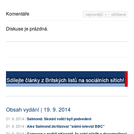
Komentáře
nejnovější
oblíbené
Diskuse je prázdná.
Obsah vydání | 19. 9. 2014
21. 9. 2014 /
Salmond: Skotští voliči byli podvedeni
21. 9. 2014 /
Alex Salmond zkritizoval "státní televizi BBC"
21. 9. 2014 /
Cameron v neděli zdůraznil, že splní příslib o decentralizaci