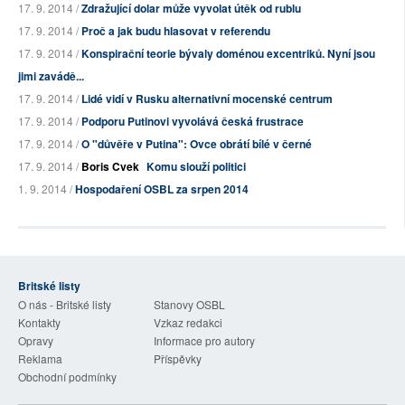
17. 9. 2014 /
Zdražující dolar může vyvolat útěk od rublu
17. 9. 2014 /
Proč a jak budu hlasovat v referendu
17. 9. 2014 /
Konspirační teorie bývaly doménou excentriků. Nyní jsou
jimi zavádě...
17. 9. 2014 /
Lidé vidí v Rusku alternativní mocenské centrum
17. 9. 2014 /
Podporu Putinovi vyvolává česká frustrace
17. 9. 2014 /
O "důvěře v Putina": Ovce obrátí bílé v černé
17. 9. 2014 /
Boris Cvek
Komu slouží politici
1. 9. 2014 /
Hospodaření OSBL za srpen 2014
Britské listy
O nás - Britské listy
Stanovy OSBL
Kontakty
Vzkaz redakci
Opravy
Informace pro autory
Reklama
Příspěvky
Obchodní podmínky