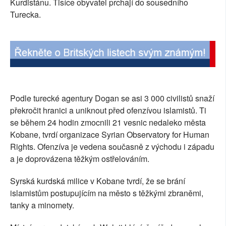
Kurdistánu. Tisíce obyvatel prchají do sousedního
SOCIÁLNÍ SÍTĚ
Turecka.
RUBRIKY
PLNÁ VERZE STRÁNEK
Podle turecké agentury Dogan se asi 3 000 civilistů snaží
překročit hranici a uniknout před ofenzívou islamistů. Ti
se během 24 hodin zmocnili 21 vesnic nedaleko města
Kobane, tvrdí organizace Syrian Observatory for Human
Rights. Ofenzíva je vedena současně z východu i západu
a je doprovázena těžkým ostřelováním.
Syrská kurdská milice v Kobane tvrdí, že se brání
islamistům postupujícím na město s těžkými zbraněmi,
tanky a minomety.