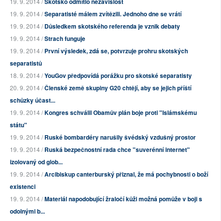
19. 9. 2014 /
Skotsko odmítlo nezávislost
19. 9. 2014 /
Separatisté málem zvítězili. Jednoho dne se vrátí
19. 9. 2014 /
Důsledkem skotského referenda je vznik debaty
19. 9. 2014 /
Strach funguje
19. 9. 2014 /
První výsledek, zdá se, potvrzuje prohru skotských
separatistů
18. 9. 2014 /
YouGov předpovídá porážku pro skotské separatisty
20. 9. 2014 /
Členské země skupiny G20 chtějí, aby se jejich příští
schůzky účast...
19. 9. 2014 /
Kongres schválil Obamův plán boje proti "Islámskému
státu"
19. 9. 2014 /
Ruské bombardéry narušily švédský vzdušný prostor
19. 9. 2014 /
Ruská bezpečnostní rada chce "suverénní internet"
izolovaný od glob...
19. 9. 2014 /
Arcibiskup canterburský přiznal, že má pochybnosti o boží
existenci
19. 9. 2014 /
Materiál napodobující žraločí kůži možná pomůže v boji s
odolnými b...