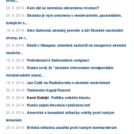
stran,...
20. 9. 2014 /
Kam dál se skotskou občanskou revolucí?
20. 9. 2014 /
Skotsko je nyní uvězněno v netolerantním, paranoidním,
izolujícím s...
19. 9. 2014 /
Alex Salmond, skotský premiér a šéf Skotské nacionální
strany, se r...
20. 9. 2014 /
Násilí v Glasgow: unionisté zaútočili na stoupence skotské
nezávisl...
19. 9. 2014 /
Podrobnosti k Salmondově rezignaci
19. 9. 2014 /
Rusko tvrdí, že "skotské referendum neodpovídalo
mezinárodním stand...
19. 9. 2014 /
Jan Čulík na Radiožurnálu o skotské nezávislosti
20. 9. 2014 /
Toskánsko kupují Rusové
20. 9. 2014 /
Karel Dolejší
Politika velkého klacku
20. 9. 2014 /
Rusko zajalo litevskou rybářskou loď
20. 9. 2014 /
Americké a kanadské stíhačky vzlétly proti ruským
letounům
20. 9. 2014 /
Britská stíhačka zasáhla proti ruským bombardérům