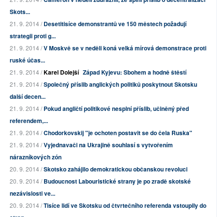
Skots...
21. 9. 2014 /
Desetitisíce demonstrantů ve 150 městech požadují
strategii proti g...
21. 9. 2014 /
V Moskvě se v neděli koná velká mírová demonstrace proti
ruské účas...
21. 9. 2014 /
Karel Dolejší
Západ Kyjevu: Sbohem a hodně štěstí
21. 9. 2014 /
Společný příslib anglických politiků poskytnout Skotsku
další decen...
21. 9. 2014 /
Pokud angličtí politikové nesplní příslib, učiněný před
referendem,...
21. 9. 2014 /
Chodorkovskij "je ochoten postavit se do čela Ruska"
21. 9. 2014 /
Vyjednavači na Ukrajině souhlasí s vytvořením
nárazníkových zón
20. 9. 2014 /
Skotsko zahájilo demokratickou občanskou revoluci
20. 9. 2014 /
Budoucnost Labouristické strany je po zradě skotské
nezávislosti ve...
20. 9. 2014 /
Tisíce lidí ve Skotsku od čtvrtečního referenda vstoupily do