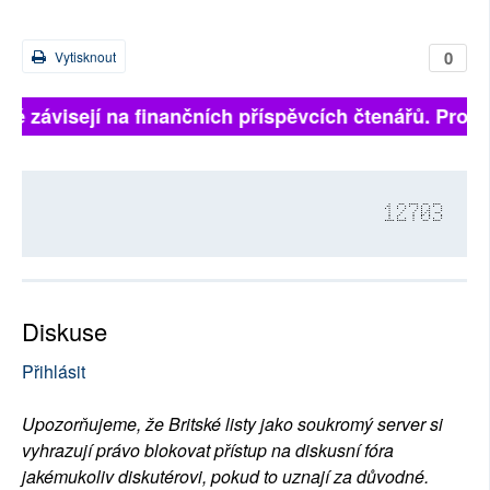
0
Vytisknout
lně závisejí na finančních příspěvcích čtenářů. Prosím
12703
Diskuse
Přihlásit
Upozorňujeme, že Britské listy jako soukromý server si
vyhrazují právo blokovat přístup na diskusní fóra
jakémukoliv diskutérovi, pokud to uznají za důvodné.