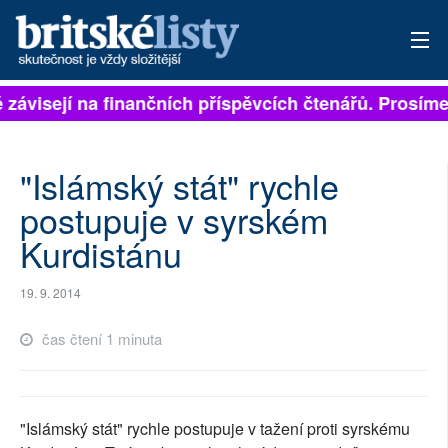
ě závisejí na finančních příspěvcích čtenářů. Prosíme,
PŘIHLÁSIT
AKTUÁLNÍ VYDÁNÍ
"Islámský stát" rychle
ARCHIV
postupuje v syrském
Kurdistánu
ROZHOVORY
TÉMATA
19. 9. 2014
NEJČTENĚJŠÍ ZA 7 DNÍ
čas čtení 1 minuta
AUTOŘI
PŘÍSPĚVKY NA PROVOZ
"Islámský stát" rychle postupuje v tažení proti syrskému