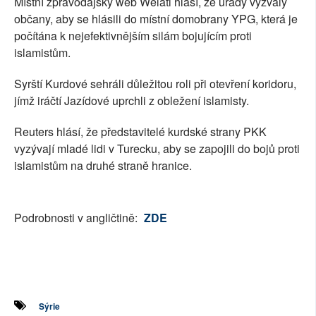
Místní zpravodajský web Welati hlásí, že úřady vyzvaly
občany, aby se hlásili do místní domobrany YPG, která je
počítána k nejefektivnějším silám bojujícím proti
islamistům.
Syrští Kurdové sehráli důležitou roli při otevření koridoru,
jímž iráčtí Jazídové uprchli z obležení islamisty.
Reuters hlásí, že představitelé kurdské strany PKK
vyzývají mladé lidi v Turecku, aby se zapojili do bojů proti
islamistům na druhé straně hranice.
Podrobnosti v angličtině:
ZDE
Sýrie