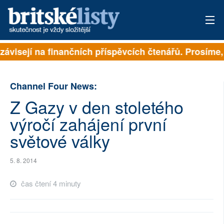
závisejí na finančních příspěvcích čtenářů. Prosíme, 
PŘIHLÁSIT
AKTUÁLNÍ VYDÁNÍ
Channel Four News:
ARCHIV
Z Gazy v den stoletého
výročí zahájení první
ROZHOVORY
světové války
TÉMATA
5. 8. 2014
NEJČTENĚJŠÍ ZA 7 DNÍ
čas čtení 4 minuty
AUTOŘI
PŘÍSPĚVKY NA PROVOZ