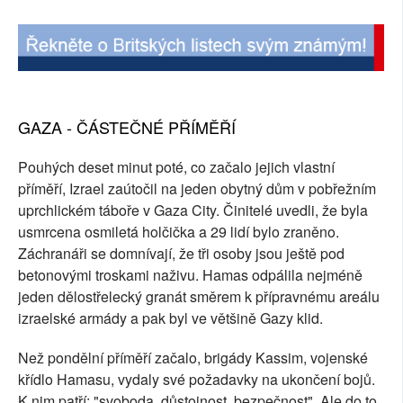
GAZA - ČÁSTEČNÉ PŘÍMĚŘÍ
Pouhých deset minut poté, co začalo jejich vlastní
příměří, Izrael zaútočil na jeden obytný dům v pobřežním
uprchlickém táboře v Gaza City. Činitelé uvedli, že byla
usmrcena osmiletá holčička a 29 lidí bylo zraněno.
Záchranáři se domnívají, že tři osoby jsou ještě pod
betonovými troskami naživu. Hamas odpálila nejméně
jeden dělostřelecký granát směrem k přípravnému areálu
izraelské armády a pak byl ve většině Gazy klid.
Než pondělní příměří začalo, brigády Kassim, vojenské
křídlo Hamasu, vydaly své požadavky na ukončení bojů.
K nim patří: "svoboda, důstojnost, bezpečnost". Ale do to