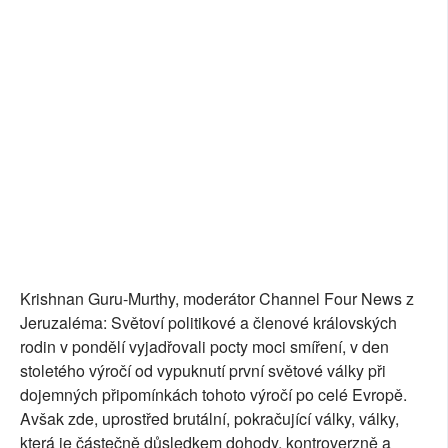
SOCIÁLNÍ SÍTĚ
RUBRIKY
PLNÁ VERZE STRÁNEK
Krishnan Guru-Murthy, moderátor Channel Four News z
Jeruzaléma: Světoví politikové a členové královských
rodin v pondělí vyjadřovali pocty moci smíření, v den
stoletého výročí od vypuknutí první světové války při
dojemných připomínkách tohoto výročí po celé Evropě.
Avšak zde, uprostřed brutální, pokračující války, války,
která je částečně důsledkem dohody, kontroverzně a