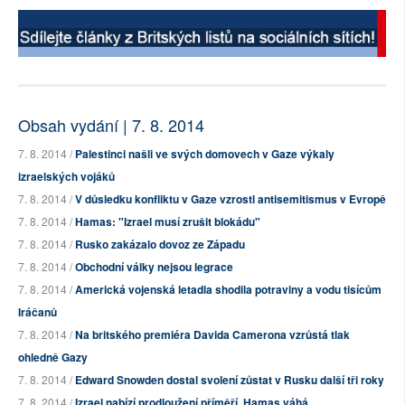
Obsah vydání | 7. 8. 2014
7. 8. 2014 /
Palestinci našli ve svých domovech v Gaze výkaly
izraelských vojáků
7. 8. 2014 /
V důsledku konfliktu v Gaze vzrostl antisemitismus v Evropě
7. 8. 2014 /
Hamas: "Izrael musí zrušit blokádu"
7. 8. 2014 /
Rusko zakázalo dovoz ze Západu
7. 8. 2014 /
Obchodní války nejsou legrace
7. 8. 2014 /
Americká vojenská letadla shodila potraviny a vodu tisícům
Iráčanů
7. 8. 2014 /
Na britského premiéra Davida Camerona vzrůstá tlak
ohledně Gazy
7. 8. 2014 /
Edward Snowden dostal svolení zůstat v Rusku další tři roky
7. 8. 2014 /
Izrael nabízí prodloužení příměří, Hamas váhá