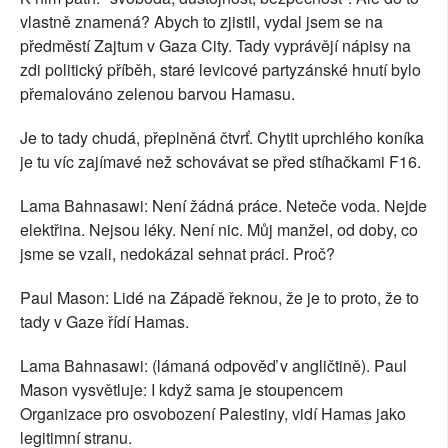
vlastně znamená? Abych to zjistil, vydal jsem se na
předměstí Zajtum v Gaza City. Tady vyprávějí nápisy na
zdi politický příběh, staré levicové partyzánské hnutí bylo
přemalováno zelenou barvou Hamasu.
Je to tady chudá, přeplněná čtvrť. Chytit uprchlého koníka
je tu víc zajímavé než schovávat se před stíhačkami F16.
Lama Bahnasawi: Není žádná práce. Neteče voda. Nejde
elektřina. Nejsou léky. Není nic. Můj manžel, od doby, co
jsme se vzali, nedokázal sehnat práci. Proč?
Paul Mason: Lidé na Západě řeknou, že je to proto, že to
tady v Gaze řídí Hamas.
Lama Bahnasawi: (lámaná odpověď v angličtině). Paul
Mason vysvětluje: I když sama je stoupencem
Organizace pro osvobození Palestiny, vidí Hamas jako
legitimní stranu.