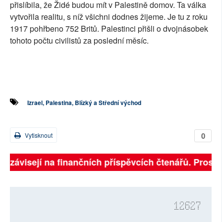
přislíbila, že Židé budou mít v Palestině domov. Ta válka
vytvořila realitu, s níž všichni dodnes žijeme. Je tu z roku
1917 pohřbeno 752 Britů. Palestinci přišli o dvojnásobek
tohoto počtu civilistů za poslední měsíc.
Izrael, Palestina, Blízký a Střední východ
0
Vytisknout
ně závisejí na finančních příspěvcích čtenářů. Prosíme
12627