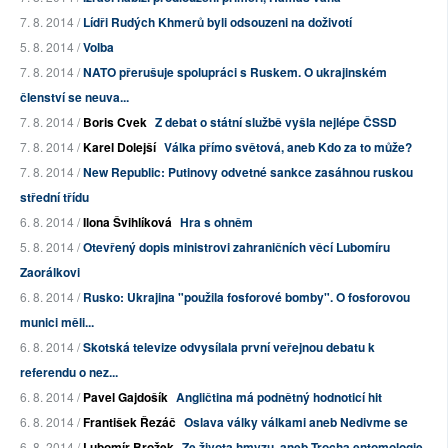
7. 8. 2014 /
Lídři Rudých Khmerů byli odsouzeni na doživotí
5. 8. 2014 /
Volba
7. 8. 2014 /
NATO přerušuje spolupráci s Ruskem. O ukrajinském
členství se neuva...
7. 8. 2014 /
Boris Cvek
Z debat o státní službě vyšla nejlépe ČSSD
7. 8. 2014 /
Karel Dolejší
Válka přímo světová, aneb Kdo za to může?
7. 8. 2014 /
New Republic: Putinovy odvetné sankce zasáhnou ruskou
střední třídu
6. 8. 2014 /
Ilona Švihlíková
Hra s ohněm
5. 8. 2014 /
Otevřený dopis ministrovi zahraničních věcí Lubomíru
Zaorálkovi
6. 8. 2014 /
Rusko: Ukrajina "použila fosforové bomby". O fosforovou
munici měli...
6. 8. 2014 /
Skotská televize odvysílala první veřejnou debatu k
referendu o nez...
6. 8. 2014 /
Pavel Gajdošík
Angličtina má podnětný hodnoticí hit
6. 8. 2014 /
František Řezáč
Oslava války válkami aneb Nedivme se
6. 8. 2014 /
Lubomír Brožek
Ze života hmyzu, aneb Trocha entomologie