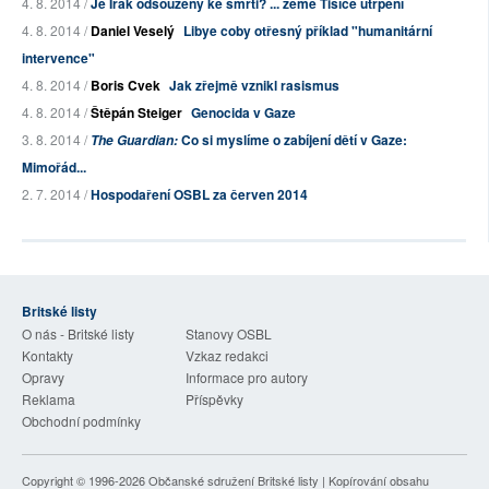
4. 8. 2014 /
Je Irák odsouzený ke smrti? ... země Tisíce utrpení
4. 8. 2014 /
Daniel Veselý
Libye coby otřesný příklad "humanitární
intervence"
4. 8. 2014 /
Boris Cvek
Jak zřejmě vznikl rasismus
4. 8. 2014 /
Štěpán Steiger
Genocida v Gaze
3. 8. 2014 /
Co si myslíme o zabíjení dětí v Gaze:
The Guardian:
Mimořád...
2. 7. 2014 /
Hospodaření OSBL za červen 2014
Britské listy
O nás - Britské listy
Stanovy OSBL
Kontakty
Vzkaz redakci
Opravy
Informace pro autory
Reklama
Příspěvky
Obchodní podmínky
Copyright © 1996-2026
Občanské sdružení Britské listy
| Kopírování obsahu