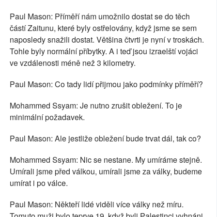
Paul Mason: Příměří nám umožnilo dostat se do těch
částí Zaitunu, které byly ostřelovány, když jsme se sem
naposledy snažili dostat. Většina čtvrti je nyní v troskách.
Tohle byly normální příbytky. A i teď jsou izraelští vojáci
ve vzdálenosti méně než 3 kilometry.
Paul Mason: Co tady lidí přijmou jako podmínky příměří?
Mohammed Ssyam: Je nutno zrušit obležení. To je
minimální požadavek.
Paul Mason: Ale jestliže obležení bude trvat dál, tak co?
Mohammed Ssyam: Nic se nestane. My umíráme stejně.
Umírali jsme před válkou, umírali jsme za války, budeme
umírat i po válce.
Paul Mason: Někteří lidé viděli více války než míru.
Tomuto muži bylo teprve 19, když byli Palestinci vyhnáni