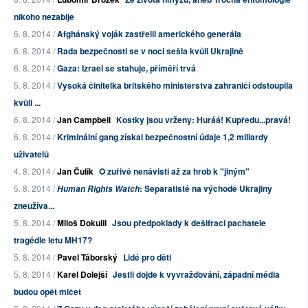
nikoho nezabije
6. 8. 2014 /
Afghánský voják zastřelil amerického generála
6. 8. 2014 /
Rada bezpečnosti se v noci sešla kvůli Ukrajině
6. 8. 2014 /
Gaza: Izrael se stahuje, příměří trvá
5. 8. 2014 /
Vysoká činitelka britského ministerstva zahraničí odstoupila
kvůli ...
6. 8. 2014 /
Jan Campbell
Kostky jsou vrženy: Huráá! Kupředu...pravá!
6. 8. 2014 /
Kriminální gang získal bezpečnostní údaje 1,2 miliardy
uživatelů
4. 8. 2014 /
Jan Čulík
O zuřivé nenávisti až za hrob k "jiným"
5. 8. 2014 /
: Separatisté na východě Ukrajiny
Human Rights Watch
zneužíva...
5. 8. 2014 /
Miloš Dokulil
Jsou předpoklady k dešifraci pachatele
tragédie letu MH17?
5. 8. 2014 /
Pavel Táborský
Lidé pro děti
5. 8. 2014 /
Karel Dolejší
Jestli dojde k vyvražďování, západní média
budou opět mlčet