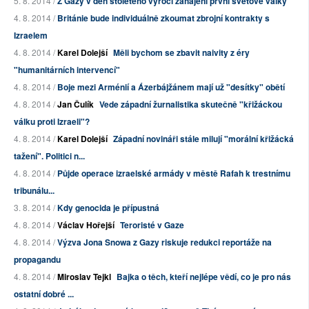
5. 8. 2014 /
Z Gazy v den stoletého výročí zahájení první světové války
4. 8. 2014 /
Británie bude individuálně zkoumat zbrojní kontrakty s
Izraelem
4. 8. 2014 /
Karel Dolejší
Měli bychom se zbavit naivity z éry
"humanitárních intervencí"
4. 8. 2014 /
Boje mezi Arménií a Ázerbájžánem mají už "desítky" obětí
4. 8. 2014 /
Jan Čulík
Vede západní žurnalistika skutečně "křižáckou
válku proti Izraeli"?
4. 8. 2014 /
Karel Dolejší
Západní novináři stále milují "morální křižácká
tažení". Politici n...
4. 8. 2014 /
Půjde operace izraelské armády v městě Rafah k trestnímu
tribunálu...
3. 8. 2014 /
Kdy genocida je přípustná
4. 8. 2014 /
Václav Hořejší
Teroristé v Gaze
4. 8. 2014 /
Výzva Jona Snowa z Gazy riskuje redukci reportáže na
propagandu
4. 8. 2014 /
Miroslav Tejkl
Bajka o těch, kteří nejlépe vědí, co je pro nás
ostatní dobré ...