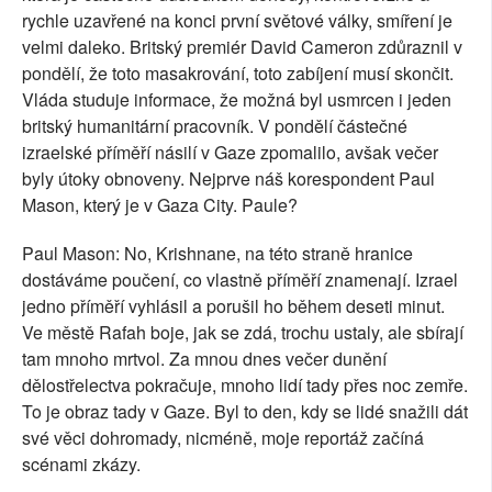
rychle uzavřené na konci první světové války, smíření je
velmi daleko. Britský premiér David Cameron zdůraznil v
pondělí, že toto masakrování, toto zabíjení musí skončit.
Vláda studuje informace, že možná byl usmrcen i jeden
britský humanitární pracovník. V pondělí částečné
izraelské příměří násilí v Gaze zpomalilo, avšak večer
byly útoky obnoveny. Nejprve náš korespondent Paul
Mason, který je v Gaza City. Paule?
Paul Mason: No, Krishnane, na této straně hranice
dostáváme poučení, co vlastně příměří znamenají. Izrael
jedno příměří vyhlásil a porušil ho během deseti minut.
Ve městě Rafah boje, jak se zdá, trochu ustaly, ale sbírají
tam mnoho mrtvol. Za mnou dnes večer dunění
dělostřelectva pokračuje, mnoho lidí tady přes noc zemře.
To je obraz tady v Gaze. Byl to den, kdy se lidé snažili dát
své věci dohromady, nicméně, moje reportáž začíná
scénami zkázy.