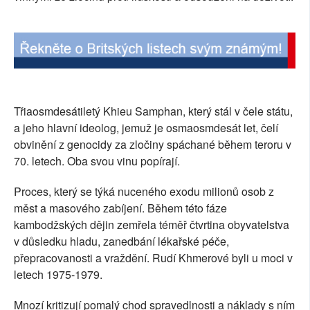
SOCIÁLNÍ SÍTĚ
RUBRIKY
PLNÁ VERZE STRÁNEK
Třiaosmdesátiletý Khieu Samphan, který stál v čele státu,
a jeho hlavní ideolog, jemuž je osmaosmdesát let, čelí
obvinění z genocidy za zločiny spáchané během teroru v
70. letech. Oba svou vinu popírají.
Proces, který se týká nuceného exodu milionů osob z
měst a masového zabíjení. Během této fáze
kambodžských dějin zemřela téměř čtvrtina obyvatelstva
v důsledku hladu, zanedbání lékařské péče,
přepracovanosti a vraždění. Rudí Khmerové byli u moci v
letech 1975-1979.
Mnozí kritizují pomalý chod spravedlnosti a náklady s ním