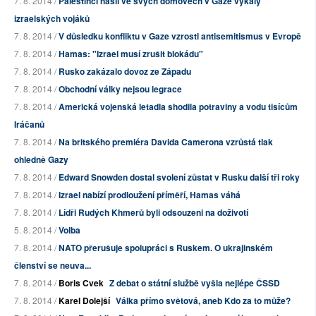
7. 8. 2014 /
Palestinci našli ve svých domovech v Gaze výkaly
izraelských vojáků
7. 8. 2014 /
V důsledku konfliktu v Gaze vzrostl antisemitismus v Evropě
7. 8. 2014 /
Hamas: "Izrael musí zrušit blokádu"
7. 8. 2014 /
Rusko zakázalo dovoz ze Západu
7. 8. 2014 /
Obchodní války nejsou legrace
7. 8. 2014 /
Americká vojenská letadla shodila potraviny a vodu tisícům
Iráčanů
7. 8. 2014 /
Na britského premiéra Davida Camerona vzrůstá tlak
ohledně Gazy
7. 8. 2014 /
Edward Snowden dostal svolení zůstat v Rusku další tři roky
7. 8. 2014 /
Izrael nabízí prodloužení příměří, Hamas váhá
7. 8. 2014 /
Lídři Rudých Khmerů byli odsouzeni na doživotí
5. 8. 2014 /
Volba
7. 8. 2014 /
NATO přerušuje spolupráci s Ruskem. O ukrajinském
členství se neuva...
7. 8. 2014 /
Boris Cvek
Z debat o státní službě vyšla nejlépe ČSSD
7. 8. 2014 /
Karel Dolejší
Válka přímo světová, aneb Kdo za to může?