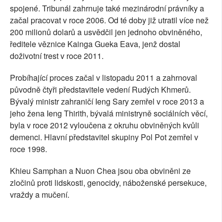
spojené. Tribunál zahrnuje také mezinárodní právníky a
začal pracovat v roce 2006. Od té doby již utratil více než
200 milionů dolarů a usvědčil jen jednoho obviněného,
ředitele věznice Kainga Gueka Eava, jenž dostal
doživotní trest v roce 2011.
Probíhající proces začal v listopadu 2011 a zahrnoval
původně čtyři představitele vedení Rudých Khmerů.
Bývalý ministr zahraničí Ieng Sary zemřel v roce 2013 a
jeho žena Ieng Thirith, bývalá ministryně sociálních věcí,
byla v roce 2012 vyloučena z okruhu obviněných kvůli
demenci. Hlavní představitel skupiny Pol Pot zemřel v
roce 1998.
Khieu Samphan a Nuon Chea jsou oba obviněni ze
zločinů proti lidskosti, genocidy, náboženské persekuce,
vraždy a mučení.