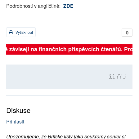
Podrobnosti v angličtině:
ZDE
0
Vytisknout
lně závisejí na finančních příspěvcích čtenářů. Prosí
11775
Diskuse
Přihlásit
Upozorňujeme, že Britské listy jako soukromý server si