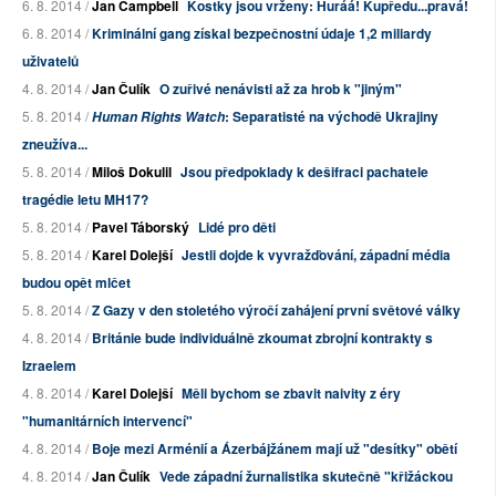
6. 8. 2014 /
Jan Campbell
Kostky jsou vrženy: Huráá! Kupředu...pravá!
6. 8. 2014 /
Kriminální gang získal bezpečnostní údaje 1,2 miliardy
uživatelů
4. 8. 2014 /
Jan Čulík
O zuřivé nenávisti až za hrob k "jiným"
5. 8. 2014 /
: Separatisté na východě Ukrajiny
Human Rights Watch
zneužíva...
5. 8. 2014 /
Miloš Dokulil
Jsou předpoklady k dešifraci pachatele
tragédie letu MH17?
5. 8. 2014 /
Pavel Táborský
Lidé pro děti
5. 8. 2014 /
Karel Dolejší
Jestli dojde k vyvražďování, západní média
budou opět mlčet
5. 8. 2014 /
Z Gazy v den stoletého výročí zahájení první světové války
4. 8. 2014 /
Británie bude individuálně zkoumat zbrojní kontrakty s
Izraelem
4. 8. 2014 /
Karel Dolejší
Měli bychom se zbavit naivity z éry
"humanitárních intervencí"
4. 8. 2014 /
Boje mezi Arménií a Ázerbájžánem mají už "desítky" obětí
4. 8. 2014 /
Jan Čulík
Vede západní žurnalistika skutečně "křižáckou