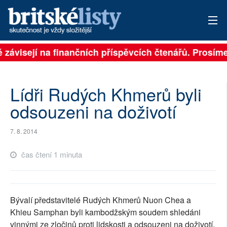
ě závisejí na finančních příspěvcích čtenářů. Prosíme,
PŘIHLÁSIT
AKTUÁLNÍ VYDÁNÍ
Lídři Rudých Khmerů byli
ARCHIV
odsouzeni na doživotí
ROZHOVORY
7. 8. 2014
TÉMATA
čas čtení 1 minuta
NEJČTENĚJŠÍ ZA 7 DNÍ
AUTOŘI
Bývalí představitelé Rudých Khmerů Nuon Chea a
Khieu Samphan byli kambodžským soudem shledáni
PŘÍSPĚVKY NA PROVOZ
vinnými ze zločinů proti lidskosti a odsouzeni na doživotí.