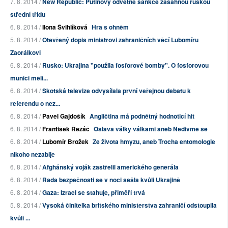
7. 8. 2014 /
New Republic: Putinovy odvetné sankce zasáhnou ruskou
střední třídu
6. 8. 2014 /
Ilona Švihlíková
Hra s ohněm
5. 8. 2014 /
Otevřený dopis ministrovi zahraničních věcí Lubomíru
Zaorálkovi
6. 8. 2014 /
Rusko: Ukrajina "použila fosforové bomby". O fosforovou
munici měli...
6. 8. 2014 /
Skotská televize odvysílala první veřejnou debatu k
referendu o nez...
6. 8. 2014 /
Pavel Gajdošík
Angličtina má podnětný hodnoticí hit
6. 8. 2014 /
František Řezáč
Oslava války válkami aneb Nedivme se
6. 8. 2014 /
Lubomír Brožek
Ze života hmyzu, aneb Trocha entomologie
nikoho nezabije
6. 8. 2014 /
Afghánský voják zastřelil amerického generála
6. 8. 2014 /
Rada bezpečnosti se v noci sešla kvůli Ukrajině
6. 8. 2014 /
Gaza: Izrael se stahuje, příměří trvá
5. 8. 2014 /
Vysoká činitelka britského ministerstva zahraničí odstoupila
kvůli ...