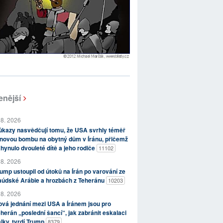
enější
 8. 2026
kazy nasvědčují tomu, že USA svrhly téměř
novou bombu na obytný dům v Íránu, přičemž
hynulo dvouleté dítě a jeho rodiče
11102
 8. 2026
ump ustoupil od útoků na Írán po varování ze
aúdské Arábie a hrozbách z Teheránu
10203
 8. 2026
vá jednání mezi USA a Íránem jsou pro
herán „poslední šancí“, jak zabránit eskalaci
lky, tvrdí Trump
8379