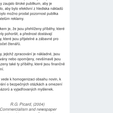
by zaujalo široké publikum, aby je
lo, aby bylo efektivní z hlediska nákladů
bylo možno prodat pozornost publika
telům reklamy.
kem je, že jsou přehlíženy příběhy, které
ly pohoršit, a přednost dostávají
y, které jsou přijatelné a zábavné pro
počet čtenářů.
y, jejichž zpracování je nákladné, jsou
vány nebo opomíjeny, nevšímavě jsou
zeny také ty příběhy, které jsou finančně
ní.
 vede k homogenizaci obsahu novin, k
vání o bezpečných otázkách a omezení
názorů a vyjadřovaných myšlenek.
R.G. Picard, (2004)
“Commercialism and newspaper