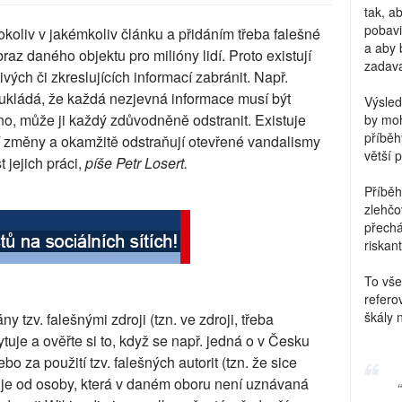
tak, a
pobavi
koliv v jakémkoliv článku a přidáním třeba falešné
a aby 
raz daného objektu pro milióny lidí. Proto existují
zadava
vých či zkreslujících informací zabránit. Např.
é ukládá, že každá nezjevná informace musí být
Výsled
o, může ji každý zdůvodněně odstranit. Existuje
by moh
příběh
ední změny a okamžitě odstraňují otevřené vandalismy
větší 
jejich práci,
píše Petr Losert.
Příběh
zlehčo
přechá
riskant
To vše
refero
škály 
 tzv. falešnými zdroji (tzn. ve zdroji, třeba
uje a ověřte si to, když se např. jedná o v Česku
 za použití tzv. falešných autorit (tzn. že sice
e je od osoby, která v daném oboru není uznávaná