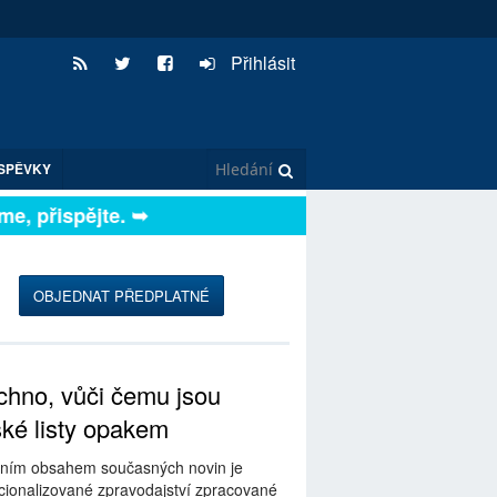
Přihlásit
SPĚVKY
, přispějte. ➥
OBJEDNAT PŘEDPLATNÉ
hno, vůči čemu jsou
ské listy opakem
ním obsahem současných novin je
ionalizované zpravodajství zpracované