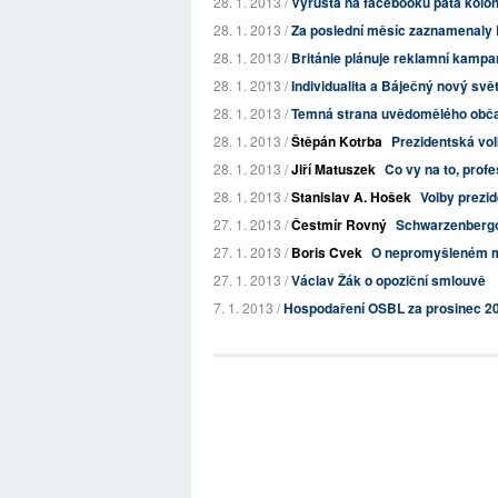
28. 1. 2013 /
Vyrůstá na facebooku pátá kolo
28. 1. 2013 /
Za poslední měsíc zaznamenaly Bri
28. 1. 2013 /
Británie plánuje reklamní kampa
28. 1. 2013 /
Individualita a Báječný nový svě
28. 1. 2013 /
Temná strana uvědomělého obča
28. 1. 2013 /
Štěpán Kotrba
Prezidentská vo
28. 1. 2013 /
Jiří Matuszek
Co vy na to, prof
28. 1. 2013 /
Stanislav A. Hošek
Volby prezi
27. 1. 2013 /
Čestmír Rovný
Schwarzenberg
27. 1. 2013 /
Boris Cvek
O nepromyšleném m
27. 1. 2013 /
Václav Žák o opoziční smlouvě
7. 1. 2013 /
Hospodaření OSBL za prosinec 2