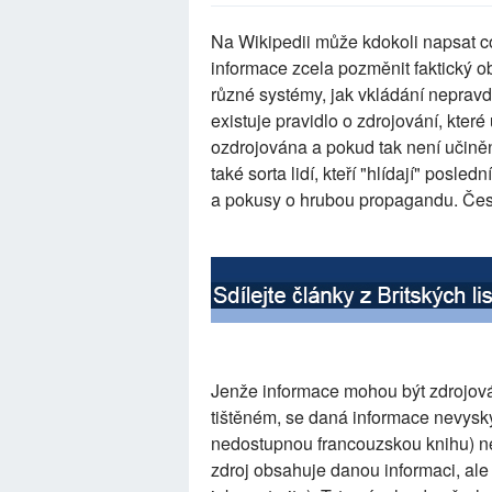
Na Wikipedii může kdokoli napsat co
informace zcela pozměnit faktický ob
různé systémy, jak vkládání nepravdi
existuje pravidlo o zdrojování, kter
ozdrojována a pokud tak není učiněn
také sorta lidí, kteří "hlídají" posl
a pokusy o hrubou propagandu. Čest 
Jenže informace mohou být zdrojovány
tištěném, se daná informace nevyskyt
nedostupnou francouzskou knihu) nebo
zdroj obsahuje danou informaci, al