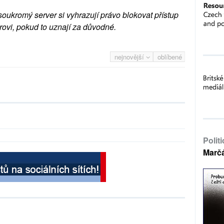
soukromý server si vyhrazují právo blokovat přístup
rovi, pokud to uznají za důvodné.
nejnovější
oblíbené
Polit
Marč