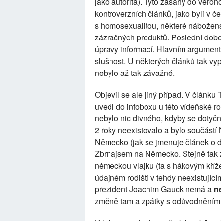
jako autorita). Tyto zásahy do věro
kontroverzních článků, jako byli v č
s homosexualitou, některé nábožensk
zázračných produktů. Poslední dobo
úpravy informací. Hlavním argumente
slušnost. U některých článků tak vyp
nebylo až tak závažné.
Objevil se ale jiný případ. V člán
uvedl do infoboxu u této vídeňské r
nebylo nic divného, kdyby se dotyčn
2 roky neexistovalo a bylo součástí 
Německo (jak se jmenuje článek o d
Zbrnajsem na Německo. Stejně tak zm
německou vlajku (ta s hákovým kříže
údajném rodišti v tehdy neexistují
prezident Joachim Gauck nemá a
n
změně tam a zpátky s odůvodněním "T