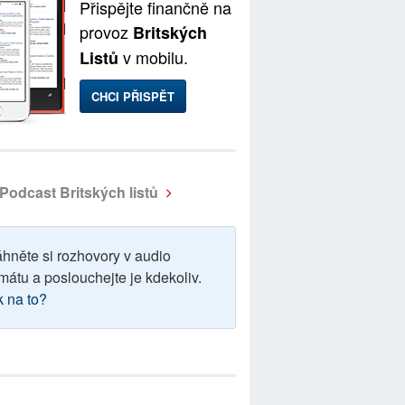
Přispějte finančně na
provoz
Britských
v mobilu.
Listů
CHCI PŘISPĚT
Podcast Britských listů
áhněte si rozhovory v audio
mátu a poslouchejte je kdekoliv.
k na to?