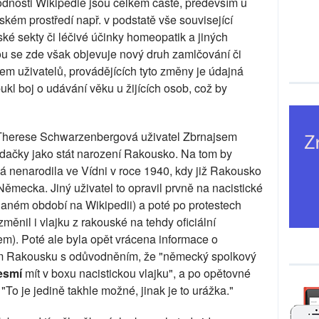
hodnosti Wikipedie jsou celkem časté, především u
eském prostředí např. v podstatě vše související
é sekty či léčivé účinky homeopatik a jiných
u se zde však objevuje nový druh zamlčování či
m uživatelů, provádějících tyto změny je údajná
ukl boj o udávání věku u žijících osob, což by
ku Therese Schwarzenbergová uživatel Zbrnajsem
odačky jako stát narození Rakousko. Na tom by
á nenarodila ve Vídni v roce 1940, kdy již Rakousko
Německa. Jiný uživatel to opravil prvně na nacistické
aném období na Wikipedii) a poté po protestech
ěnil i vlajku z rakouské na tehdy oficiální
m). Poté ale byla opět vrácena informace o
cím Rakousku s odůvodněním, že "německý spolkový
esmí
mít v boxu nacistickou vlajku", a po opětovné
o je jedině takhle možné, jinak je to urážka."