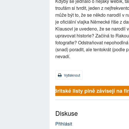
Kdyby se jednalo o nějaký webík, tak
troufám si tvrdit, jeden z nejfrekven
může být to, že se někdo narodil v 
je oficiální vlajka Německé říše z d
Klausovi je uvedeno, že se narodil 
upravovat historie? Začíná to Rako
fotografie? Odstraňovat nepohodlná 
(snad) poradit, ale tentokrát (podle 
nevadí.
Vytisknout
Britské listy plně závisejí na f
Diskuse
Přihlásit