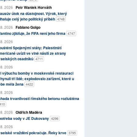
 8. 2026
Petr Waniek Horváth
ausův útok na důstojnost. Výrok, který
haluje celý jeho politický příběh
4748
 8. 2026
Fabiano Golgo
fantino zjišťuje, že FIFA není jeho firma
4747
 8. 2026
uštěni Spojenými státy: Palestinští
eričané uvízli ve vlně násilí ze strany
zraelských osadníků
4711
 8. 2026
ři výbuchu bomby v moskevské restauraci
hynuli tři lidé; explodovalo zařízení, které u
ebe měla žena
4422
 8. 2026
hada trvanlivosti římského betonu rozluštěna
410
 8. 2026
Oldřich Maděra
potřeba vody v JE Dukovany
4296
 8. 2026
raelské vraždění pokračuje. Řeky krve
3795