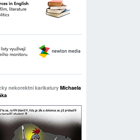
icky nekorektní karikatury
Michaela
áka