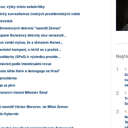
exe, výtky místo sebekritiky
tický surrealismus českých prezidentských voleb
skoviště
Benešových dekretů "nastolil Zeman"
paně Benešovy dekrety sice nenastoli...
am vznikl mýtus, že s tématem Beneš...
entské kampani, o nichž se z pražsk...
Nejčt
olidarity (SPaS) k výsledku prezide...
ávisti podle intelektuální revue
3.
sata táhla lháře a demagoga na Hrad"
Dů
 prezidenta
tu
za
a za pivo
novci vlastní Miloslav Šlouf
2.
Tr
S
nastolil Václav Moravec, ne Miloš Zeman
4.
la Hybernie
No
Te
vá