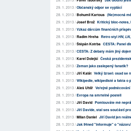
Pavel Táborský
Jak dlouho ješt
29. 1. 2013 /
Občanský odpor se vyplácí
28. 1. 2013 /
Bohumil Kartous
(Ne)mocná mé
29. 1. 2013 /
Josef Brož
Kritický bloc-notes, 
28. 1. 2013 /
Vzkaz dárcům finančních příspěv
28. 1. 2013 /
Radim Hreha
Retro styl
HN, LN
29. 1. 2013 /
Štěpán Kotrba
CESTA: Panel di
29. 1. 2013 /
CESTA: Z debaty mám jiný dojem
28. 1. 2013 /
Karel Dolejší
Česká prezidentsk
28. 1. 2013 /
Zeman jako zaslepený fanatik?
29. 1. 2013 /
Jiří Kalát
Velký Izrael: osad se
28. 1. 2013 /
Wikipedie, wikipedisté a fakta 
29. 1. 2013 /
Aleš Uhlíř
Veřejné podněcování
28. 1. 2013 /
Evropa na smrtelné posteli
28. 1. 2013 /
Jiří David
Pomlouváte mě nepr
28. 1. 2013 /
Jiří Davide, stal ses součástí
28. 1. 2013 /
Milan Daniel
Jiří David jen reáln
28. 1. 2013 /
Jak IHned "informuje" o "názoru