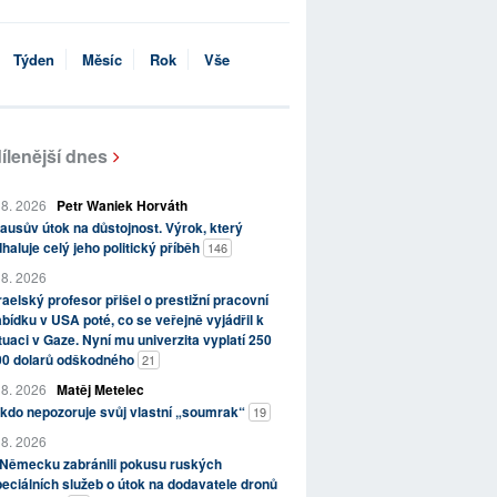
Týden
Měsíc
Rok
Vše
ílenější dnes
 8. 2026
Petr Waniek Horváth
ausův útok na důstojnost. Výrok, který
haluje celý jeho politický příběh
146
 8. 2026
raelský profesor přišel o prestižní pracovní
bídku v USA poté, co se veřejně vyjádřil k
tuaci v Gaze. Nyní mu univerzita vyplatí 250
00 dolarů odškodného
21
 8. 2026
Matěj Metelec
kdo nepozoruje svůj vlastní „soumrak“
19
 8. 2026
 Německu zabránili pokusu ruských
eciálních služeb o útok na dodavatele dronů