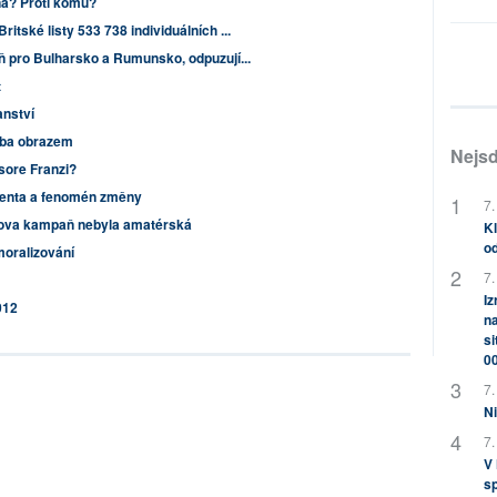
na? Proti komu?
tské listy 533 738 individuálních ...
ň pro Bulharsko a Rumunsko, odpuzují...
t
nství
lba obrazem
Nejsd
esore Franzi?
denta a fenomén změny
7.
ova kampaň nebyla amatérská
Kl
od
oralizování
7.
Iz
012
na
si
0
7.
Ni
7.
V
sp