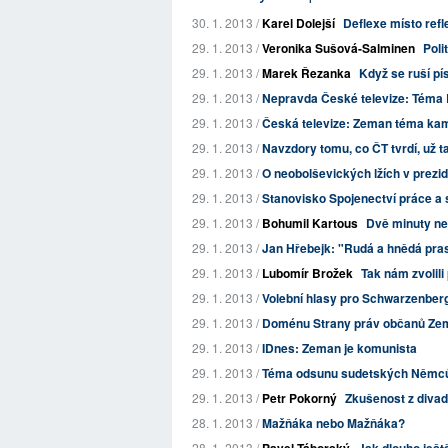
30. 1. 2013 /
Karel Dolejší
Deflexe místo refl
29. 1. 2013 /
Veronika Sušová-Salminen
Poli
29. 1. 2013 /
Marek Řezanka
Když se ruší pí
29. 1. 2013 /
Nepravda České televize: Téma 
29. 1. 2013 /
Česká televize: Zeman téma kam
29. 1. 2013 /
Navzdory tomu, co ČT tvrdí, už t
29. 1. 2013 /
O neobolševických lžích v prezid
29. 1. 2013 /
Stanovisko Spojenectví práce a s
29. 1. 2013 /
Bohumil Kartous
Dvě minuty nen
29. 1. 2013 /
Jan Hřebejk: "Rudá a hnědá pra
29. 1. 2013 /
Lubomír Brožek
Tak nám zvolili
29. 1. 2013 /
Volební hlasy pro Schwarzenberg
29. 1. 2013 /
Doménu Strany práv občanů Zema
29. 1. 2013 /
IDnes: Zeman je komunista
29. 1. 2013 /
Téma odsunu sudetských Němců 
29. 1. 2013 /
Petr Pokorný
Zkušenost z divad
28. 1. 2013 /
Mažňáka nebo Mažňáka?
28. 1. 2013 /