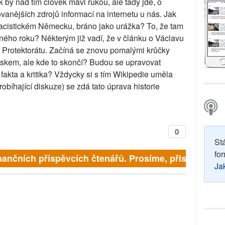
 by nad tím člověk mávl rukou, ale tady jde, o
tovanějších zdrojů informací na internetu u nás. Jak
nacistickém Německu, bráno jako urážka? To, že tam
aného roku? Některým již vadí, že v článku o Václavu
v Protektorátu. Začíná se znovu pomalými krůčky
uskem, ale kde to skončí? Budou se upravovat
fakta a kritika? Vždycky si s tím Wikipedie uměla
probíhající diskuze) se zdá tato úprava historie
0
St
for
inančních příspěvcích čtenářů. Prosíme, přispějte. ➥
Ja