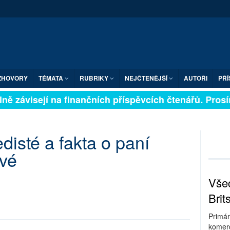
ZHOVORY
TÉMATA
RUBRIKY
NEJČTENĚJŠÍ
AUTOŘI
PŘÍ
ně závisejí na finančních příspěvcích čtenářů. Prosíme
disté a fakta o paní
vé
Všec
Brit
Primár
komerc