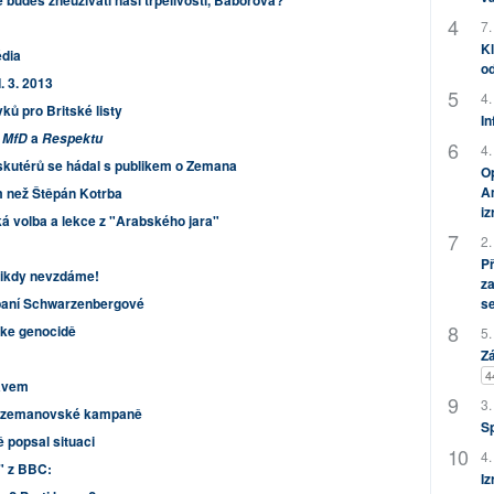
ě budeš zneužívati naší trpělivosti, Baborová?
7.
Kl
dia
od
I. 3. 2013
4.
ků pro Britské listy
In
a
, MfD
Respektu
4.
skutérů se hádal s publikem o Zemana
Op
Am
 než Štěpán Kotrba
i
á volba a lekce z "Arabského jara"
2.
P
 nikdy nevzdáme!
za
o paní Schwarzenbergové
s
 ke genocidě
5.
Zá
4
ávem
3.
 prozemanovské kampaně
S
ě popsal situaci
4.
" z BBC:
Iz