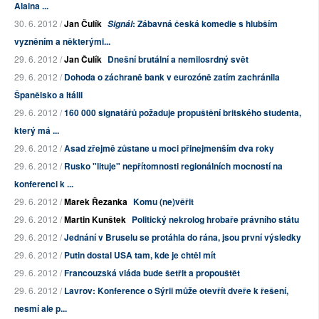
Alaina ...
30. 6. 2012 /
Jan Čulík
: Zábavná česká komedie s hlubším
Signál
vyzněním a některými...
29. 6. 2012 /
Jan Čulík
Dnešní brutální a nemilosrdný svět
29. 6. 2012 /
Dohoda o záchraně bank v eurozóně zatím zachránila
Španělsko a Itálii
29. 6. 2012 /
160 000 signatářů požaduje propuštění britského studenta,
který má ...
29. 6. 2012 /
Asad zřejmě zůstane u moci přinejmenším dva roky
29. 6. 2012 /
Rusko "lituje" nepřítomnosti regionálních mocností na
konferenci k ...
29. 6. 2012 /
Marek Řezanka
Komu (ne)věřit
29. 6. 2012 /
Martin Kunštek
Politický nekrolog hrobaře právního státu
29. 6. 2012 /
Jednání v Bruselu se protáhla do rána, jsou první výsledky
29. 6. 2012 /
Putin dostal USA tam, kde je chtěl mít
29. 6. 2012 /
Francouzská vláda bude šetřit a propouštět
29. 6. 2012 /
Lavrov: Konference o Sýrii může otevřít dveře k řešení,
nesmí ale p...