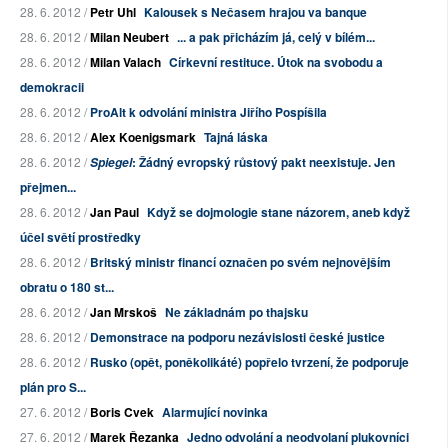
28. 6. 2012 /
Petr Uhl
Kalousek s Nečasem hrajou va banque
28. 6. 2012 /
Milan Neubert
... a pak přicházím já, celý v bílém...
28. 6. 2012 /
Milan Valach
Církevní restituce. Útok na svobodu a
demokracii
28. 6. 2012 /
ProAlt k odvolání ministra Jiřího Pospíšila
28. 6. 2012 /
Alex Koenigsmark
Tajná láska
28. 6. 2012 /
: Žádný evropský růstový pakt neexistuje. Jen
Spiegel
přejmen...
28. 6. 2012 /
Jan Paul
Když se dojmologie stane názorem, aneb když
účel světí prostředky
28. 6. 2012 /
Britský ministr financí označen po svém nejnovějším
obratu o 180 st...
28. 6. 2012 /
Jan Mrskoš
Ne základnám po thajsku
28. 6. 2012 /
Demonstrace na podporu nezávislosti české justice
28. 6. 2012 /
Rusko (opět, poněkolikáté) popřelo tvrzení, že podporuje
plán pro S...
27. 6. 2012 /
Boris Cvek
Alarmující novinka
27. 6. 2012 /
Marek Řezanka
Jedno odvolání a neodvolaní plukovníci