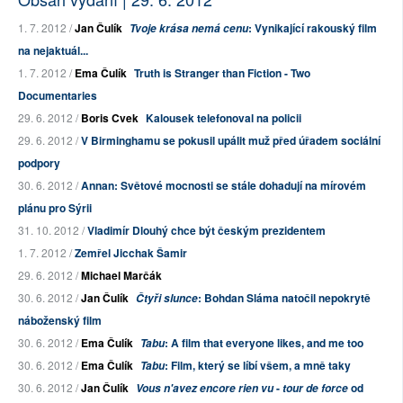
1. 7. 2012 /
Jan Čulík
: Vynikající rakouský film
Tvoje krása nemá cenu
na nejaktuál...
1. 7. 2012 /
Ema Čulík
Truth is Stranger than Fiction - Two
Documentaries
29. 6. 2012 /
Boris Cvek
Kalousek telefonoval na policii
29. 6. 2012 /
V Birminghamu se pokusil upálit muž před úřadem sociální
podpory
30. 6. 2012 /
Annan: Světové mocnosti se stále dohadují na mírovém
plánu pro Sýrii
31. 10. 2012 /
Vladimír Dlouhý chce být českým prezidentem
1. 7. 2012 /
Zemřel Jicchak Šamir
29. 6. 2012 /
Michael Marčák
30. 6. 2012 /
Jan Čulík
: Bohdan Sláma natočil nepokrytě
Čtyři slunce
náboženský film
30. 6. 2012 /
Ema Čulík
: A film that everyone likes, and me too
Tabu
30. 6. 2012 /
Ema Čulík
: Film, který se líbí všem, a mně taky
Tabu
30. 6. 2012 /
Jan Čulík
-
od
Vous n'avez encore rien vu
tour de force