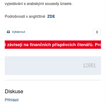
vyjedávání s arabskými sousedy Izraele.
Podrobnosti v angličtině
ZDE
0
Vytisknout
lně závisejí na finančních příspěvcích čtenářů. Prosí
12861
Diskuse
Přihlásit