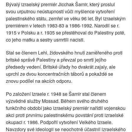
Bývalý izraelský premiér Jicchak Šamir, který proslul
SOCIÁLNÍ SÍTĚ
svou urputnou neústupností vůči myšlence vytvoření
palestinského státu, zemřel ve věku 96 let. Byl izraelským
RUBRIKY
premiérem v letech 1983-83 a 1986-1992. Narodil se r.
1915 v Polsku a r. 1935 se přestěhoval do Palestiny poté,
PLNÁ VERZE STRÁNEK
co jeho matku a sestry usmrtili nacisti.
Stal se členem Lehi, židovského hnutí zaměřeného proti
britské správě Palestiny a převzal po smrti jejího
předsedy vedení. Britské úřady ho dvakrát zajaly, ale
uprchl ze dvou koncentračních táborů a pokaždé se
znovu podílel na akcích odporu.
Po založení Izraele r. 1948 se Šamir stal členem
výzvědné služby Mossad. Během svého druhého
funkčního období jako izraelský premiér nařídil vojenskou
akci proti prvnímu palestinskému povstání proti izraelské
okupaci r. 1986. Podpořil vytvoření Velkého Izraele.
Navzdory své ideologii se neochotně účastnil izraelského