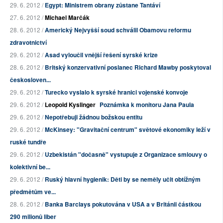
29. 6. 2012 /
Egypt: Ministrem obrany zůstane Tantáví
27. 6. 2012 /
Michael Marčák
28. 6. 2012 /
Americký Nejvyšší soud schválil Obamovu reformu
zdravotnictví
29. 6. 2012 /
Asad vyloučil vnější řešení syrské krize
28. 6. 2012 /
Britský konzervativní poslanec Richard Mawby poskytoval
českosloven...
29. 6. 2012 /
Turecko vyslalo k syrské hranici vojenské konvoje
29. 6. 2012 /
Leopold Kyslinger
Poznámka k monitoru Jana Paula
29. 6. 2012 /
Nepotřebuji žádnou božskou entitu
29. 6. 2012 /
McKinsey: "Gravitační centrum" světové ekonomiky leží v
ruské tundře
29. 6. 2012 /
Uzbekistán "dočasně" vystupuje z Organizace smlouvy o
kolektivní be...
29. 6. 2012 /
Ruský hlavní hygienik: Děti by se neměly učit obtížným
předmětům ve...
28. 6. 2012 /
Banka Barclays pokutována v USA a v Británii částkou
290 milionů liber