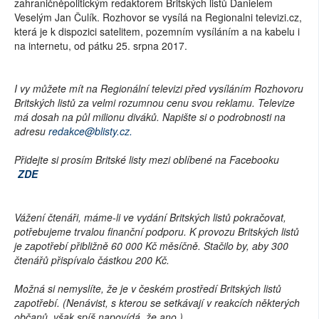
zahraničněpolitickým redaktorem Britských listů Danielem
Veselým Jan Čulík. Rozhovor se vysílá na Regionalni televizi.cz,
která je k dispozici satelitem, pozemním vysíláním a na kabelu i
na internetu, od pátku 25. srpna 2017.
I vy můžete mít na Regionální televizi před vysíláním Rozhovoru
Britských listů za velmi rozumnou cenu svou reklamu. Televize
má dosah na půl milionu diváků. Napište si o podrobnosti na
adresu
redakce@blisty.cz.
Přidejte si prosím Britské listy mezi oblíbené na Facebooku
ZDE
Vážení čtenáři,
máme-li ve vydání Britských listů pokračovat,
potřebujeme trvalou finanční podporu. K provozu Britských listů
je zapotřebí přibližně 60 000 Kč měsíčně. Stačilo by, aby 300
čtenářů přispívalo částkou 200 Kč.
Možná si nemyslíte, že je v českém prostředí Britských listů
zapotřebí. (Nenávist, s kterou se setkávají v reakcích některých
občanů, však spíš napovídá, že ano.)