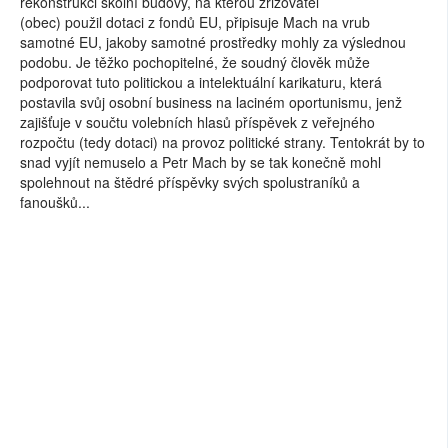
rekonstrukci školní budovy, na kterou zřizovatel
(obec) použil dotaci z fondů EU, připisuje Mach na vrub
samotné EU, jakoby samotné prostředky mohly za výslednou
podobu. Je těžko pochopitelné, že soudný člověk může
podporovat tuto politickou a intelektuální karikaturu, která
postavila svůj osobní business na laciném oportunismu, jenž
zajišťuje v součtu volebních hlasů příspěvek z veřejného
rozpočtu (tedy dotaci) na provoz politické strany. Tentokrát by to
snad vyjít nemuselo a Petr Mach by se tak konečně mohl
spolehnout na štědré příspěvky svých spolustraníků a
fanoušků...