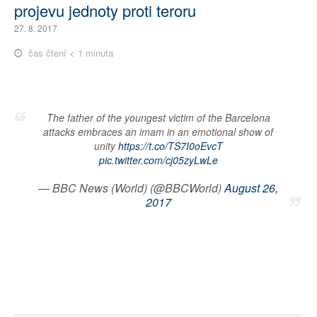
projevu jednoty proti teroru
27. 8. 2017
čas čtení < 1 minuta
The father of the youngest victim of the Barcelona
attacks embraces an imam in an emotional show of
unity
https://t.co/TS7I0oEvcT
pic.twitter.com/cj05zyLwLe
— BBC News (World) (@BBCWorld)
August 26,
2017