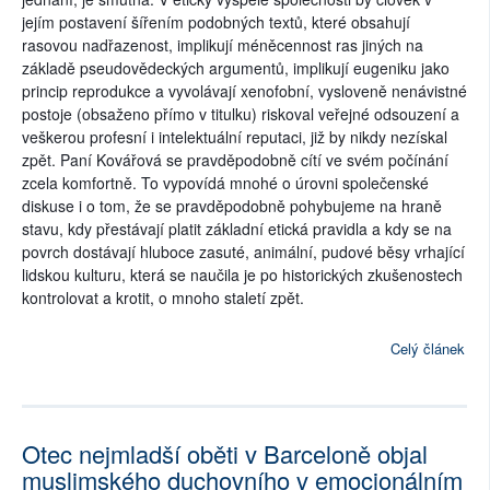
jejím postavení šířením podobných textů, které obsahují
rasovou nadřazenost, implikují méněcennost ras jiných na
základě pseudovědeckých argumentů, implikují eugeniku jako
princip reprodukce a vyvolávají xenofobní, vysloveně nenávistné
postoje (obsaženo přímo v titulku) riskoval veřejné odsouzení a
veškerou profesní i intelektuální reputaci, již by nikdy nezískal
zpět. Paní Kovářová se pravděpodobně cítí ve svém počínání
zcela komfortně. To vypovídá mnohé o úrovni společenské
diskuse i o tom, že se pravděpodobně pohybujeme na hraně
stavu, kdy přestávají platit základní etická pravidla a kdy se na
povrch dostávají hluboce zasuté, animální, pudové běsy vrhající
lidskou kulturu, která se naučila je po historických zkušenostech
kontrolovat a krotit, o mnoho staletí zpět.
Celý článek
Otec nejmladší oběti v Barceloně objal
muslimského duchovního v emocionálním