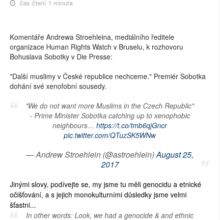
čas čtení 1 minuta
Komentáře Andrewa Stroehleina, mediálního ředitele
organizace Human Rights Watch v Bruselu, k rozhovoru
Bohuslava Sobotky v Die Presse:
"Další muslimy v České republice nechceme." Premiér Sobotka
dohání své xenofobní sousedy.
"We do not want more Muslims in the Czech Republic"
- Prime Minister Sobotka catching up to xenophobic
neighbours…
https://t.co/tmb6qjGncr
pic.twitter.com/QTuzSK5WNw
— Andrew Stroehlein (@astroehlein)
August 25,
2017
Jinými slovy, podívejte se, my jsme tu měli genocidu a etnické
očišťování, a s jejich monokulturními důsledky jsme velmi
šťastni...
In other words: Look, we had a genocide & and ethnic