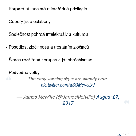
- Korporátní moc má mimořádná privilegia
- Odbory jsou oslabeny
- Společnost pohrdá intelektuály a kulturou
- Posedlost zločinností a trestáním zločinců
- Široce rozšířená korupce a jánabráchismus
- Podvodné volby
The early warning signs are already here.
pic.twitter.com/aSOMeycJxJ
— James Melville (@JamesMelville)
August 27,
2017
1