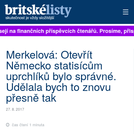
závisejí na finančních příspěvcích čtenářů. Prosíme, p
PŘIHLÁSIT
AKTUÁLNÍ VYDÁNÍ
Merkelová: Otevřít
ARCHIV
Německo statisícům
uprchlíků bylo správné.
ROZHOVORY
Udělala bych to znovu
TÉMATA
přesně tak
NEJČTENĚJŠÍ ZA 7 DNÍ
27. 8. 2017
AUTOŘI
čas čtení 1 minuta
PŘÍSPĚVKY NA PROVOZ