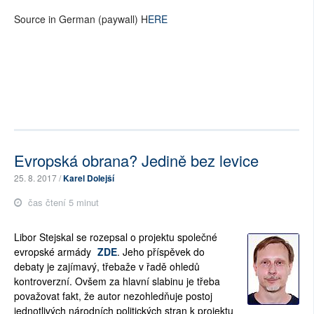
Source in German (paywall) H
ERE
Evropská obrana? Jedině bez levice
25. 8. 2017 /
Karel Dolejší
čas čtení 5 minut
Libor Stejskal se rozepsal o projektu společné
evropské armády
ZDE
. Jeho příspěvek do
debaty je zajímavý, třebaže v řadě ohledů
kontroverzní. Ovšem za hlavní slabinu je třeba
považovat fakt, že autor nezohledňuje postoj
jednotlivých národních politických stran k projektu