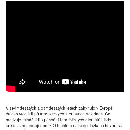
V sedmdesátých a osmdesátých letech zahynulo v Evropě
daleko více lidí při teroristických atentátech než dnes. Co
motivuje mladé lidi k páchání teroristických atentátů? Kde
především umírají oběti? O těchto a dalších otázkách hovoří se