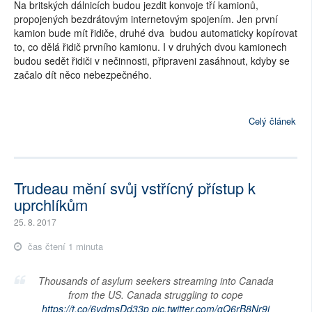
Na britských dálnicích budou jezdit konvoje tří kamionů,
propojených bezdrátovým internetovým spojením. Jen první
kamion bude mít řidiče, druhé dva budou automaticky kopírovat
to, co dělá řidič prvního kamionu. I v druhých dvou kamionech
budou sedět řidiči v nečinnosti, připraveni zasáhnout, kdyby se
začalo dít něco nebezpečného.
Celý článek
Trudeau mění svůj vstřícný přístup k
uprchlíkům
25. 8. 2017
čas čtení 1 minuta
Thousands of asylum seekers streaming into Canada
from the US. Canada struggling to cope
https://t.co/6ydmsDd33p
pic.twitter.com/gQ6rB8Nr9i