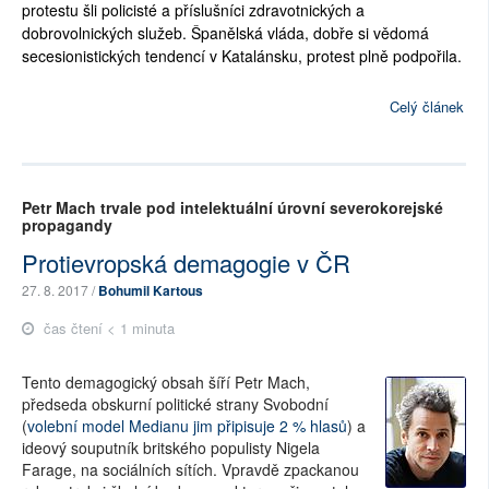
protestu šli policisté a příslušníci zdravotnických a
dobrovolnických služeb. Španělská vláda, dobře si vědomá
secesionistických tendencí v Katalánsku, protest plně podpořila.
Celý článek
Petr Mach trvale pod intelektuální úrovní severokorejské
propagandy
Protievropská demagogie v ČR
27. 8. 2017 /
Bohumil Kartous
čas čtení < 1 minuta
Tento demagogický obsah šíří Petr Mach,
předseda obskurní politické strany Svobodní
(
volební model Medianu jim připisuje 2 % hlasů
) a
ideový souputník britského populisty Nigela
Farage, na sociálních sítích. Vpravdě zpackanou