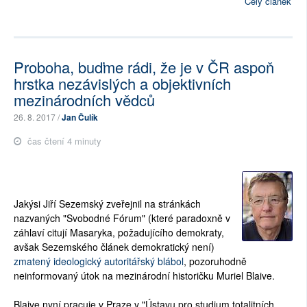
Celý článek
Proboha, buďme rádi, že je v ČR aspoň
hrstka nezávislých a objektivních
mezinárodních vědců
26. 8. 2017 /
Jan Čulík
čas čtení 4 minuty
Jakýsi Jiří Sezemský zveřejnil na stránkách
nazvaných "Svobodné Fórum" (které paradoxně v
záhlaví citují Masaryka, požadujícího demokraty,
avšak Sezemského článek demokratický není)
zmatený ideologický autoritářský blábol
, pozoruhodně
neinformovaný útok na mezinárodní historičku Muriel Blaive.
Blaive nyní pracuje v Praze v "Ústavu pro studium totalitních