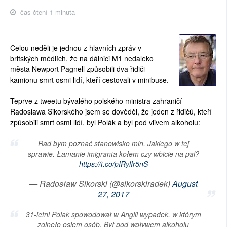
čas čtení 1 minuta
Celou neděli je jednou z hlavních zpráv v
britských médiích, že na dálnici M1 nedaleko
města Newport Pagnell způsobili dva řidiči
kamionu smrt osmi lidí, kteří cestovali v minibuse.
Teprve z tweetu bývalého polského ministra zahraničí
Radoslawa Sikorského jsem se dověděl, že jeden z řidičů, kteří
způsobili smrt osmi lidí, byl Polák a byl pod vlivem alkoholu:
Rad bym poznać stanowisko min. Jakiego w tej
sprawie. Łamanie imigranta kołem czy wbicie na pal?
https://t.co/pIRylIr5nS
— Radosław Sikorski (@sikorskiradek)
August
27, 2017
31-letni Polak spowodował w Anglii wypadek, w którym
zginęło osiem osób. Był pod wpływem alkoholu