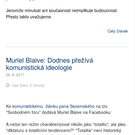
Jenomže minulost ani současnost neimplikuje budoucnost.
Přesto takto uvažujeme.
Celý článek
Muriel Blaive: Dodnes přežívá
komunistická ideologie
26. 8. 2017
čas čtení 3 minuty
Ke
komunistickému článku pana Sezemského
na tzv.
"Svobodném fóru" dodává Muriel Blaive na Facebooku:
A nelze ten režim charakterizovat nikoliv jako "totalitu", ale jako
"diktaturu s totalitními tendencemi?" "Totalita" není historický