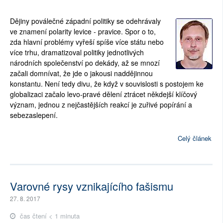
Dějiny poválečné západní politiky se odehrávaly
ve znamení polarity levice - pravice. Spor o to,
zda hlavní problémy vyřeší spíše více státu nebo
více trhu, dramatizoval politiky jednotlivých
národních společenství po dekády, až se mnozí
začali domnívat, že jde o jakousi naddějinnou
konstantu. Není tedy divu, že když v souvislosti s postojem ke
globalizaci začalo levo-pravé dělení ztrácet někdejší klíčový
význam, jednou z nejčastějších reakcí je zuřivé popírání a
sebezaslepení.
Celý článek
Varovné rysy vznikajícího fašismu
27. 8. 2017
čas čtení < 1 minuta