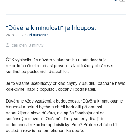
"Důvěra k minulosti" je hloupost
26. 8. 2017 /
Jiří Hlavenka
čas čtení 3 minuty
ČTK vyhlásila, že důvěra v ekonomiku u nás dosahuje
rekordních čísel a má asi pravdu - viz přiložený obrázek s
kontinuitou posledních dvaceti let.
Je to vlastně učebnicový příklad chyby v úsudku, páchané navíc
kolektivně, napříč populací, občany i podnikateli.
Důvěra je vždy vztažená k budoucnosti. "Důvěra k minulosti" je
hloupost a pokud bychom chtěli hodnotit přítomnost,
nepoužijeme slovo důvěra, ale spíše "spokojenost se
současným stavem". Občané i firmy se tedy dívají do
budoucnosti rekordně optimisticky. Proč? Protože zhruba tři
poslední roky je na tom ekonomika dobře.