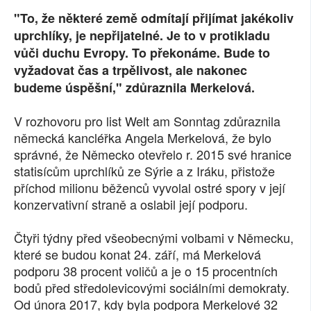
"To, že některé země odmítají přijímat jakékoliv
SOCIÁLNÍ SÍTĚ
uprchlíky, je nepřijatelné. Je to v protikladu
RUBRIKY
vůči duchu Evropy. To překonáme. Bude to
vyžadovat čas a trpělivost, ale nakonec
PLNÁ VERZE STRÁNEK
budeme úspěšní," zdůraznila Merkelová.
V rozhovoru pro list Welt am Sonntag zdůraznila
německá kancléřka Angela Merkelová, že bylo
správné, že Německo otevřelo r. 2015 své hranice
statisícům uprchlíků ze Sýrie a z Iráku, přistože
příchod milionu běženců vyvolal ostré spory v její
konzervativní straně a oslabil její podporu.
Čtyři týdny před všeobecnými volbami v Německu,
které se budou konat 24. září, má Merkelová
podporu 38 procent voličů a je o 15 procentních
bodů před středolevicovými sociálními demokraty.
Od února 2017, kdy byla podpora Merkelové 32