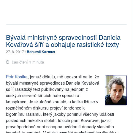
Bývalá ministryně spravedlnosti Daniela
Kovářová šíří a obhajuje rasistické texty
27. 8. 2017 /
Bohumil Kartous
čas čtení 1 minuta
Petr Kostka
, jemuž děkuju, mě upozornil na to, že
bývalá ministryně spravedlnosti Daniela Kovářová
sdílí rasistický text publikovaný na jednom z
českých serverů šířících hate speech a
konspirace. Je skutečně zoufalé, u kolika lidí se v
rozmělněném diskursu projeví tendence k
bigotnímu rasismu, který jakoby pominul všechny události
posledních několika století. Idiocie paní Kovářové, jez si
pravděpodobně není schopna uvědomit dopady vlastního
jednání, je smutná. V eticky vyspělé společnosti by člověk v