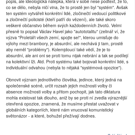
popis, ale ideologická nálepka, která v sobě nese podtext, že to,
co se dělo, nebyla ničí vina, že to prostě jen byl "systém". Avšak
ten systém vytvářeli konkrétní lidé, zločinečtí vedoucí politikové
a zločinečtí policisté (kteří patří do vězení), ale také skoro
veškeré občanstvo během svých každodenních životů. Velmi
přesně to popsal Václav Havel jako "autototalitu" (zelinář ví, že
výzva "Proletáři všech zemí, spojte se!", kterou umisťuje do
výlohy mezi brambory, je absurdní, ale nechává ji tam, prostě
aby neměl "problémy"). Kolemjdoucí také vědí, že je to
absurdní, ale ani oni se proti tomu nijak nebrání a tak se podílejí
na kolektivní lži. Atd. Proti systému také bojovali konkrétní lidé, s
individuální odvahou (nebyla to nějaká "systémová opozice").
Obnovit význam jednotlivého člověka, jedince, který jedná na
společenské scéně, určit rozsah jejich možnosti volby či
absence možnosti volby a přitom pochopit, jak tato diktatura
mohla existovat tak dlouho, aniž by se proti ní zvedla výraznější
otevřená opozice, znamená, že musíme přestat uvažovat v
globálních kategoriích, které nám vnucoval komunistický
světonázor - a které, bohužel přežívají dodnes.