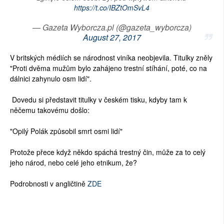
https://t.co/IBZtOmSvL4
— Gazeta Wyborcza.pl (@gazeta_wyborcza)
August 27, 2017
V britských médiích se národnost viníka neobjevila. Titulky zněly
"Proti dvěma mužům bylo zahájeno trestní stíhání, poté, co na
dálnici zahynulo osm lidí".
Dovedu si představit titulky v českém tisku, kdyby tam k
něčemu takovému došlo:
"Opilý Polák způsobil smrt osmi lidí"
Protože přece když někdo spáchá trestný čin, může za to celý
jeho národ, nebo celé jeho etnikum, že?
Podrobnosti v angličtině
ZDE