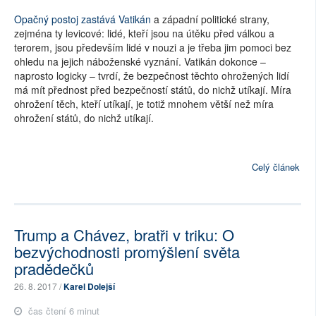
Opačný postoj zastává Vatikán
a západní politické strany,
zejména ty levicové: lidé, kteří jsou na útěku před válkou a
terorem, jsou především lidé v nouzi a je třeba jim pomoci bez
ohledu na jejich náboženské vyznání. Vatikán dokonce –
naprosto logicky – tvrdí, že bezpečnost těchto ohrožených lidí
má mít přednost před bezpečností států, do nichž utíkají. Míra
ohrožení těch, kteří utíkají, je totiž mnohem větší než míra
ohrožení států, do nichž utíkají.
Celý článek
Trump a Chávez, bratři v triku: O
bezvýchodnosti promýšlení světa
pradědečků
26. 8. 2017 /
Karel Dolejší
čas čtení 6 minut