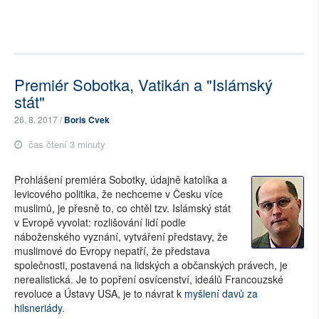
Premiér Sobotka, Vatikán a "Islámský
stát"
26. 8. 2017 /
Boris Cvek
čas čtení 3 minuty
Prohlášení premiéra Sobotky, údajně katolíka a
levicového politika, že nechceme v Česku více
muslimů, je přesně to, co chtěl tzv. Islámský stát
v Evropě vyvolat: rozlišování lidí podle
náboženského vyznání, vytváření představy, že
muslimové do Evropy nepatří, že představa
společnosti, postavená na lidských a občanských právech, je
nerealistická. Je to popření osvícenství, ideálů Francouzské
revoluce a Ústavy USA, je to návrat k
myšlení davů za
hilsneriády.