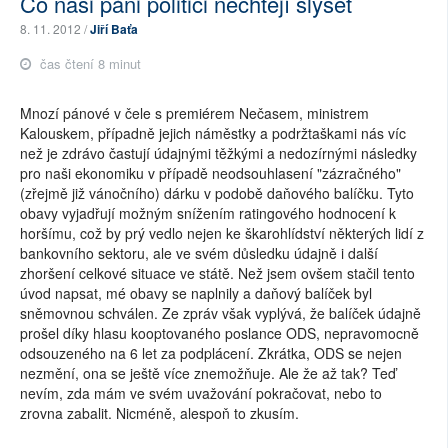
Co naši páni politici nechtějí slyšet
8. 11. 2012 /
Jiří Baťa
čas čtení 8 minut
Mnozí pánové v čele s premiérem Nečasem, ministrem
Kalouskem, případně jejich náměstky a podržtaškami nás víc
než je zdrávo častují údajnými těžkými a nedozírnými následky
pro naši ekonomiku v případě neodsouhlasení "zázračného"
(zřejmě již vánočního) dárku v podobě daňového balíčku. Tyto
obavy vyjadřují možným snížením ratingového hodnocení k
horšímu, což by prý vedlo nejen ke škarohlídství některých lidí z
bankovního sektoru, ale ve svém důsledku údajně i další
zhoršení celkové situace ve státě. Než jsem ovšem stačil tento
úvod napsat, mé obavy se naplnily a daňový balíček byl
sněmovnou schválen. Ze zpráv však vyplývá, že balíček údajně
prošel díky hlasu kooptovaného poslance ODS, nepravomocně
odsouzeného na 6 let za podplácení. Zkrátka, ODS se nejen
nezmění, ona se ještě více znemožňuje. Ale že až tak? Teď
nevím, zda mám ve svém uvažování pokračovat, nebo to
zrovna zabalit. Nicméně, alespoň to zkusím.