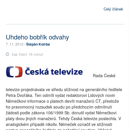
Celý článek
Uhdeho bobřík odvahy
7. 11. 2012 /
Štěpán Kotrba
čas čtení 16 minut
Rada České
televize projednávala ve středu stížnost na generálního ředitele
Petra Dvořáka. Ten odmítl vydat redaktorovi Lidových novin
Němečkovi informace o platech devíti manažerů ČT, přestože
ho pravomocný rozsudek soudu po předchozím odmítnutí
žádosti podle zákona 106/1999 Sb. donutil vydat Němečkovi
platy dvou jiných manažerů. Tehdy Česká televize poslechla. V
analogickém případě nikoliv. Němeček označil ve stížnosti