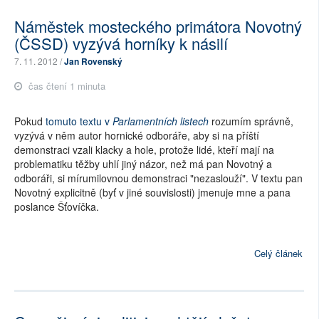
Náměstek mosteckého primátora Novotný
(ČSSD) vyzývá horníky k násilí
7. 11. 2012 /
Jan Rovenský
čas čtení 1 minuta
Pokud
tomuto textu v
Parlamentních listech
rozumím správně,
vyzývá v něm autor hornické odboráře, aby si na příští
demonstraci vzali klacky a hole, protože lidé, kteří mají na
problematiku těžby uhlí jiný názor, než má pan Novotný a
odboráři, si mírumilovnou demonstraci "nezaslouží". V textu pan
Novotný explicitně (byť v jiné souvislosti) jmenuje mne a pana
poslance Šťovíčka.
Celý článek