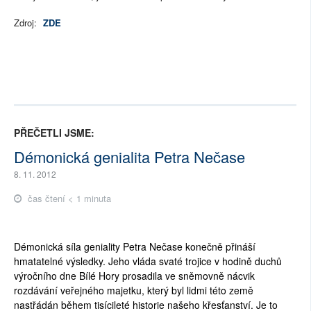
Zdroj:
ZDE
PŘEČETLI JSME:
Démonická genialita Petra Nečase
8. 11. 2012
čas čtení < 1 minuta
Démonická síla geniality Petra Nečase konečně přináší
hmatatelné výsledky. Jeho vláda svaté trojice v hodině duchů
výročního dne Bílé Hory prosadila ve sněmovně nácvik
rozdávání veřejného majetku, který byl lidmi této země
nastřádán během tisícileté historie našeho křesťanství. Je to