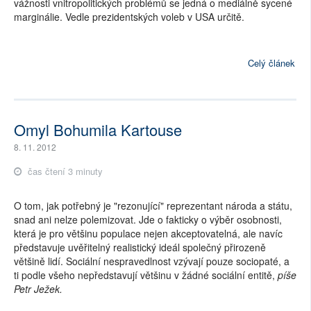
vážnosti vnitropolitických problémů se jedná o mediálně sycené
marginálie. Vedle prezidentských voleb v USA určitě.
Celý článek
Omyl Bohumila Kartouse
8. 11. 2012
čas čtení 3 minuty
O tom, jak potřebný je "rezonující" reprezentant národa a státu,
snad ani nelze polemizovat. Jde o fakticky o výběr osobnosti,
která je pro většinu populace nejen akceptovatelná, ale navíc
představuje uvěřitelný realistický ideál společný přirozeně
většině lidí. Sociální nespravedlnost vzývají pouze sociopaté, a
ti podle všeho nepředstavují většinu v žádné sociální entitě,
píše
Petr Ježek.