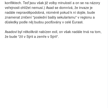
konfliktech. Teď jsou však již volby minulostí a on se na názory
veřejnosti ohlížet nemusí.) Asad se domnívá, že invaze je
nadále nepravděpodobná, nicméně pokud k ní dojde, bude
znamenat zničení "poslední bašty sekularismu" v regionu a
důsledky podle něj budou pociťovány v celé Eurasii.
Asadovi byl několikrát nabízen exil, on však nadále trvá na tom,
že bude "žít v Sýrii a zemře v Sýrii".