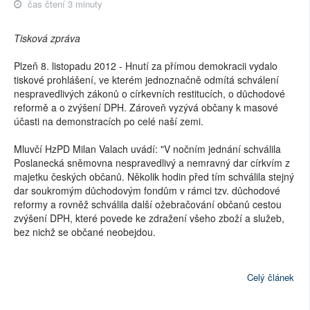
čas čtení 3 minuty
Tisková zpráva
Plzeň 8. listopadu 2012 - Hnutí za přímou demokracii vydalo
tiskové prohlášení, ve kterém jednoznačně odmítá schválení
nespravedlivých zákonů o církevních restitucích, o důchodové
reformě a o zvýšení DPH. Zároveň vyzývá občany k masové
účasti na demonstracích po celé naší zemi.
Mluvčí HzPD Milan Valach uvádí: "V nočním jednání schválila
Poslanecká sněmovna nespravedlivý a nemravný dar církvím z
majetku českých občanů. Několik hodin před tím schválila stejný
dar soukromým důchodovým fondům v rámci tzv. důchodové
reformy a rovněž schválila další ožebračování občanů cestou
zvýšení DPH, které povede ke zdražení všeho zboží a služeb,
bez nichž se občané neobejdou.
Celý článek