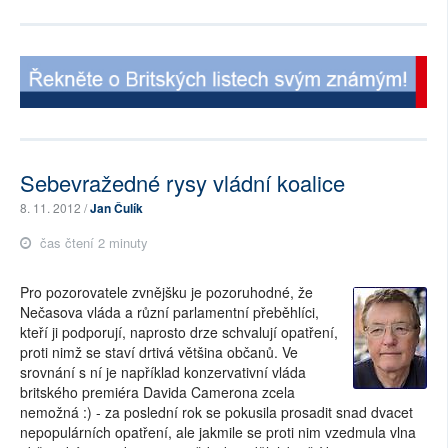
Sebevražedné rysy vládní koalice
8. 11. 2012 /
Jan Čulík
čas čtení 2 minuty
Pro pozorovatele zvnějšku je pozoruhodné, že
Nečasova vláda a různí parlamentní přeběhlíci,
kteří ji podporují, naprosto drze schvalují opatření,
proti nimž se staví drtivá většina občanů. Ve
srovnání s ní je například konzervativní vláda
britského premiéra Davida Camerona zcela
nemožná :) - za poslední rok se pokusila prosadit snad dvacet
nepopulárních opatření, ale jakmile se proti nim vzedmula vlna