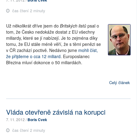
čas čtení 2 minuty
Už několikrát dříve jsem do
Britských listů
psal o
tom, že Česko nedokáže dostat z EU všechny
miliardy, které se jí nabízejí. Je to zejména díky
tomu, že EU stále méně věří, že s těmi penězi se
v ČR zachází poctivě. Nedávno jsme
mohli číst,
že přijdeme o cca 12 miliard
. Europoslanec
Březina mluví dokonce o 50 miliardách.
Celý článek
Vláda otevřeně závislá na korupci
7. 11. 2012 /
Boris Cvek
čas čtení 2 minuty