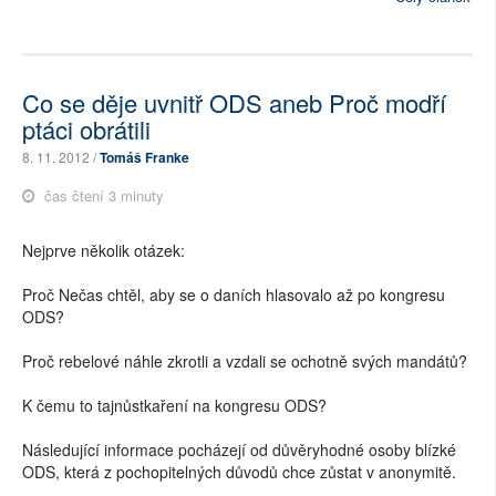
Co se děje uvnitř ODS aneb Proč modří
ptáci obrátili
8. 11. 2012 /
Tomáš Franke
čas čtení 3 minuty
Nejprve několik otázek:
Proč Nečas chtěl, aby se o daních hlasovalo až po kongresu
ODS?
Proč rebelové náhle zkrotli a vzdali se ochotně svých mandátů?
K čemu to tajnůstkaření na kongresu ODS?
Následující informace pocházejí od důvěryhodné osoby blízké
ODS, která z pochopitelných důvodů chce zůstat v anonymitě.