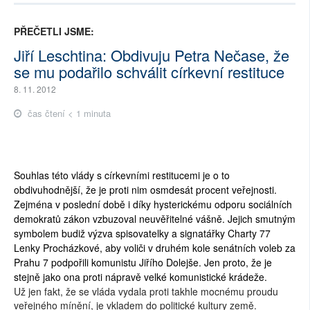
PŘEČETLI JSME:
Jiří Leschtina: Obdivuju Petra Nečase, že
se mu podařilo schválit církevní restituce
8. 11. 2012
čas čtení < 1 minuta
Souhlas této vlády s církevními restitucemi je o to
obdivuhodnější, že je proti nim osmdesát procent veřejnosti.
Zejména v poslední době i díky hysterickému odporu sociálních
demokratů zákon vzbuzoval neuvěřitelné vášně. Jejich smutným
symbolem budiž výzva spisovatelky a signatářky Charty 77
Lenky Procházkové, aby voliči v druhém kole senátních voleb za
Prahu 7 podpořili komunistu Jiřího Dolejše. Jen proto, že je
stejně jako ona proti nápravě velké komunistické krádeže.
Už jen fakt, že se vláda vydala proti takhle mocnému proudu
veřejného mínění, je vkladem do politické kultury země.