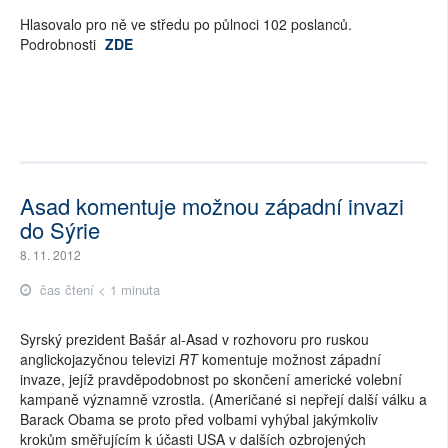
Hlasovalo pro ně ve středu po půlnoci 102 poslanců.
Podrobnosti
ZDE
Asad komentuje možnou západní invazi
do Sýrie
8. 11. 2012
čas čtení < 1 minuta
Syrský prezident Bašár al-Asad v rozhovoru pro ruskou
anglickojazyčnou televizi
RT
komentuje možnost západní
invaze, jejíž pravděpodobnost po skončení americké volební
kampaně významně vzrostla. (Američané si nepřejí další válku a
Barack Obama se proto před volbami vyhýbal jakýmkoliv
krokům směřujícím k účasti USA v dalších ozbrojených