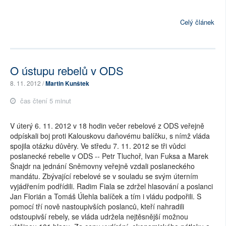
Celý článek
O ústupu rebelů v ODS
8. 11. 2012 /
Martin Kunštek
čas čtení 5 minut
V úterý 6. 11. 2012 v 18 hodin večer rebelové z ODS veřejně
odpískali boj proti Kalouskovu daňovému balíčku, s nímž vláda
spojila otázku důvěry. Ve středu 7. 11. 2012 se tři vůdci
poslanecké rebelie v ODS -- Petr Tluchoř, Ivan Fuksa a Marek
Šnajdr na jednání Sněmovny veřejně vzdali poslaneckého
mandátu. Zbývající rebelové se v souladu se svým úterním
vyjádřením podřídili. Radim Fiala se zdržel hlasování a poslanci
Jan Florián a Tomáš Úlehla balíček a tím i vládu podpořili. S
pomocí tří nově nastoupivších poslanců, kteří nahradili
odstoupivší rebely, se vláda udržela nejtěsnější možnou