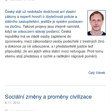
Český stát už nedokáže dodržovat ani vlastní
zákony
a
experti hovoří o zbytečnosti policie a
státního zastupitelství, jestliže je systém postaven
na zločinu
. Takové projevy jsou zřejmě namístě,
když
se odsouzení stávají poslanci
. Česká
republika má ve vládě osoby zapletené do
zpronevěry, mezi zákonodárci osoby podezřelé z trestných činů
a dokonce za ně odsouzené, a i představitelé justice teď
připouštějí, že ani jejich sféra státní moci nefunguje. Proti tomu
všemu stojí představy o rychlé a radikální nápravě poměrů.
Celý článek
Sociální změny a proměny civilizace
8. 11. 2012