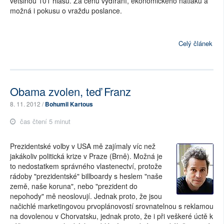
většinou 101 hlasu. Za cenu vydírání, ekonomického nátlaku a
možná i pokusu o vraždu poslance.
Celý článek
Obama zvolen, teď Franz
8. 11. 2012 /
Bohumil Kartous
čas čtení 5 minut
Prezidentské volby v USA mě zajímaly víc než
jakákoliv politická krize v Praze (Brně). Možná je
to nedostatkem správného vlastenectví, protože
rádoby "prezidentské" billboardy s heslem "naše
země, naše koruna", nebo "prezident do
nepohody" mě neoslovují. Jednak proto, že jsou
načichlé marketingovou prvoplánovostí srovnatelnou s reklamou
na dovolenou v Chorvatsku, jednak proto, že i při veškeré úctě k