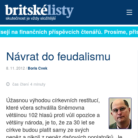
ejí na finančních příspěvcích čtenářů. Prosíme, přispě
PŘIHLÁSIT
AKTUÁLNÍ VYDÁNÍ
Návrat do feudalismu
ARCHIV
8. 11. 2012 /
Boris Cvek
ROZHOVORY
čas čtení 4 minuty
TÉMATA
Úžasnou výhodou církevních restitucí,
NEJČTENĚJŠÍ ZA 7 DNÍ
které včera schválila Sněmovna
většinou 102 hlasů proti vůli opozice a
AUTOŘI
většiny národa, je to, že za 30 let se
církve budou platit samy ze svých
PŘÍSPĚVKY NA PROVOZ
peněz a nikoli z peněz daňových poplatníků. Je