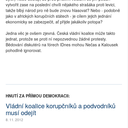
vytvořit zase na poslední chvíli nějakého strašáka proti levici,
takže blbý národ pro ně bude znovu hlasovat? Nebo - podobně
jako v afrických korupčních státech - je cílem jejich jednání
ekonomicky se zabezpečit, ať přijde jakákoliv potopa?
Jedna věc je ovšem zjevná. Česká vládní koalice může takto
jednat, protože se proti ní nepozvednou žádné protesty.
Bědování diskutérů na fórech IDnes mohou Nečas a Kalousek
pohodlně ignorovat.
HNUTÍ ZA PŘÍMOU DEMOKRACII:
Vládní koalice korupčníků a podvodníků
musí odejít
8. 11. 2012