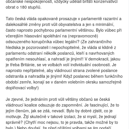
občanské nespokojenosti, vždycky udělali britští konzervativci
obrat o 180 stupňů.
Tato česká vláda opakovaně prosazuje v parlamentě razantní a
dalekosáhlé změny proti vůli obyvatelstva a jen s minimální,
často naprosto pochybnou parlamentní většinou. Bylo vůbec při
včerejším hlasování spoléhání na (nepravomocně)
odsouzeného korupčníka vůbec legální? (Ze zahraničního
hlediska je pozorovateli i nepochopitelné, že vláda si klidně z
parlamentu odstraní několik poslanců, kteří s navrhovaných
opatřením nesouhlasí, a nahradí je jinými!! V demokracii, jakou
je třeba Británie, se ve volbách volí individuální osobnosti. Je
naprosto nepřijatelné, aby vládnoucí strana zvolené poslance
odstranila a nahradila je jinými! Když poslanec během funkčního
období zemře, konají se v daném volebním okrsku samozřejmě
doplňovací volby!)
Je zjevné, že jednáním proti vůli většiny občanů se česká
vládnoucí koalice odsuzuje do zapomnění. Je fascinující, že to
jejím členům, jak se zdá, nevadí. Bylo by dobré zjistit, co je
motivuje. Žijí skutečně v takové izolaci, že si myslí, že jednají
správně? (Chytří moc nejsou, to je pravda, takže možné by to
bylo.) Nebo doufají, že před příštími volbami se jim podaří