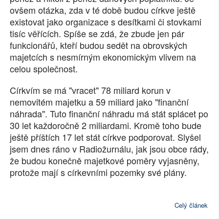
ovšem otázka, zda v té době budou církve ještě
SOCIÁLNÍ SÍTĚ
existovat jako organizace s desítkami či stovkami
tisíc věřících. Spíše se zdá, že zbude jen pár
RUBRIKY
funkcionářů, kteří budou sedět na obrovských
majetcích s nesmírným ekonomickým vlivem na
PLNÁ VERZE STRÁNEK
celou společnost.
Církvím se má "vracet" 78 miliard korun v
nemovitém majetku a 59 miliard jako "finanční
náhrada". Tuto finanční náhradu má stát splácet po
30 let každoročně 2 miliardami. Kromě toho bude
ještě příštích 17 let stát církve podporovat. Slyšel
jsem dnes ráno v Radiožurnálu, jak jsou obce rády,
že budou konečně majetkové poměry vyjasněny,
protože mají s církevními pozemky své plány.
Celý článek