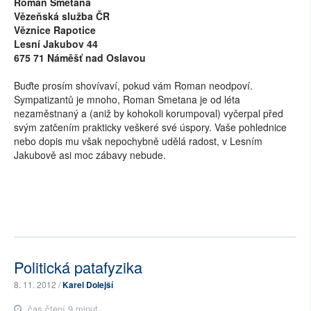
Roman Smetana
Vězeňská služba ČR
Věznice Rapotice
Lesní Jakubov 44
675 71 Náměšť nad Oslavou
Buďte prosím shovívaví, pokud vám Roman neodpoví.
Sympatizantů je mnoho, Roman Smetana je od léta
nezaměstnaný a (aniž by kohokoli korumpoval) vyčerpal před
svým zatčením prakticky veškeré své úspory. Vaše pohlednice
nebo dopis mu však nepochybně udělá radost, v Lesním
Jakubově asi moc zábavy nebude.
Politická patafyzika
8. 11. 2012 /
Karel Dolejší
čas čtení 9 minut