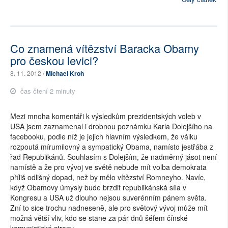
Co znamená vítězství Baracka Obamy
pro českou levici?
8. 11. 2012 /
Michael Kroh
čas čtení 2 minuty
Mezi mnoha komentáři k výsledkům prezidentských voleb v
USA jsem zaznamenal i drobnou poznámku Karla Dolejšího na
facebooku, podle níž je jejich hlavním výsledkem, že válku
rozpoutá mírumilovný a sympatický Obama, namísto jestřába z
řad Republikánů. Souhlasím s Dolejším, že nadměrný jásot není
namístě a že pro vývoj ve světě nebude mít volba demokrata
příliš odlišný dopad, než by mělo vítězství Romneyho. Navíc,
když Obamovy úmysly bude brzdit republikánská síla v
Kongresu a USA už dlouho nejsou suverénním pánem světa.
Zní to sice trochu nadneseně, ale pro světový vývoj může mít
možná větší vliv, kdo se stane za pár dnů šéfem čínské
komunistické strany.