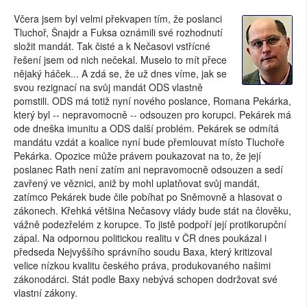
Včera jsem byl velmi překvapen tím, že poslanci
Tluchoř, Šnajdr a Fuksa oznámili své rozhodnutí
složit mandát. Tak čisté a k Nečasovi vstřícné
řešení jsem od nich nečekal. Muselo to mít přece
nějaký háček... A zdá se, že už dnes víme, jak se
svou rezignací na svůj mandát ODS vlastně
pomstili. ODS má totiž nyní nového poslance, Romana Pekárka,
který byl -- nepravomocně -- odsouzen pro korupci. Pekárek má
ode dneška imunitu a ODS další problém. Pekárek se odmítá
mandátu vzdát a koalice nyní bude přemlouvat místo Tluchoře
Pekárka. Opozice může právem poukazovat na to, že její
poslanec Rath není zatím ani nepravomocně odsouzen a sedí
zavřený ve věznici, aniž by mohl uplatňovat svůj mandát,
zatímco Pekárek bude čile pobíhat po Sněmovně a hlasovat o
zákonech. Křehká většina Nečasovy vlády bude stát na člověku,
vážně podezřelém z korupce. To jistě podpoří její protikorupční
zápal. Na odpornou politickou realitu v ČR dnes poukázal i
předseda Nejvyššího správního soudu Baxa, který kritizoval
velice nízkou kvalitu českého práva, produkovaného našimi
zákonodárci. Stát podle Baxy nebývá schopen dodržovat své
vlastní zákony.