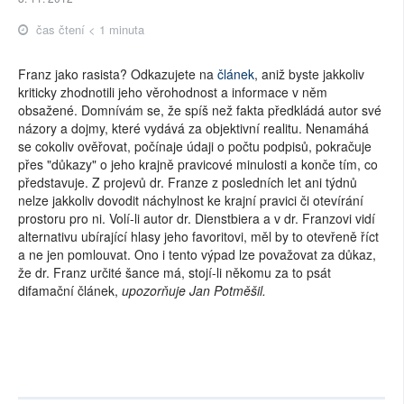
čas čtení < 1 minuta
Franz jako rasista? Odkazujete na
článek
, aniž byste jakkoliv
kriticky zhodnotili jeho věrohodnost a informace v něm
obsažené. Domnívám se, že spíš než fakta předkládá autor své
názory a dojmy, které vydává za objektivní realitu. Nenamáhá
se cokoliv ověřovat, počínaje údaji o počtu podpisů, pokračuje
přes "důkazy" o jeho krajně pravicové minulosti a konče tím, co
představuje. Z projevů dr. Franze z posledních let ani týdnů
nelze jakkoliv dovodit náchylnost ke krajní pravici či otevírání
prostoru pro ni. Volí-li autor dr. Dienstbiera a v dr. Franzovi vidí
alternativu ubírající hlasy jeho favoritovi, měl by to otevřeně říct
a ne jen pomlouvat. Ono i tento výpad lze považovat za důkaz,
že dr. Franz určité šance má, stojí-li někomu za to psát
difamační článek,
upozorňuje Jan Potměšil.