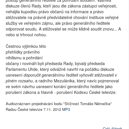
postup generálního ředitele za pohrdání soudem. Vášnivá
diskuze členů Rady, kteří jsou dle zákona zástupci veřejnosti,
nehájila kupodivu právo občanů na informace a právo
stěžovatele na právně předvídatelné chování instituce veřejné
služby ve veřejném zájmu, ale právo generálního ředitele
odporovat soudu. A stěžovatel se může klidně soudit znovu... A
nebo si trhnout nohou.
Čestnou výjimkou této
přehlídky právního
nihilismu a pohrdání
občany i novináři byli předseda Rady, bývalý předseda
Parlamentu Uhde, který odvážně navrhl na počátku diskuze
usnesení
doporučit generálnímu řediteli vyhovět stěžovateli v
plném rozsahu
, a radního Mezulánika, který navíc pojmenoval
ve svém návrhu usnesení konání generálního ředitele jako
porušení zákona a hlavně - porušení Kodexu České televize.
Audioznáznam projednávání bodu "Stížnost Tomáše Němečka"
Radou České televize 7.11. 2012
MP3
Celý článek