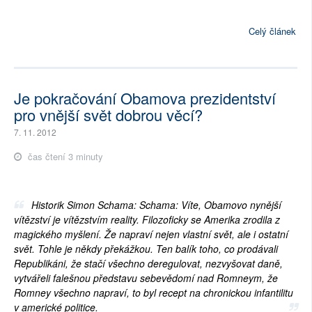
Celý článek
Je pokračování Obamova prezidentství
pro vnější svět dobrou věcí?
7. 11. 2012
čas čtení 3 minuty
Historik Simon Schama: Schama: Víte, Obamovo nynější
vítězství je vítězstvím reality. Filozoficky se Amerika zrodila z
magického myšlení. Že napraví nejen vlastní svět, ale i ostatní
svět. Tohle je někdy překážkou. Ten balík toho, co prodávali
Republikáni, že stačí všechno deregulovat, nezvyšovat daně,
vytvářeli falešnou představu sebevědomí nad Romneym, že
Romney všechno napraví, to byl recept na chronickou infantilitu
v americké politice.