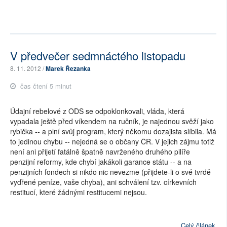
V předvečer sedmnáctého listopadu
8. 11. 2012 /
Marek Řezanka
čas čtení 5 minut
Údajní rebelové z ODS se odpoklonkovali, vláda, která
vypadala ještě před víkendem na ručník, je najednou svěží jako
rybička -- a plní svůj program, který někomu dozajista slíbila. Má
to jedinou chybu -- nejedná se o občany ČR. V jejich zájmu totiž
není ani přijetí fatálně špatně navrženého druhého pilíře
penzijní reformy, kde chybí jakákoli garance státu -- a na
penzijních fondech si nikdo nic nevezme (přijdete-li o své tvrdě
vydřené peníze, vaše chyba), ani schválení tzv. církevních
restitucí, které žádnými restitucemi nejsou.
Celý článek