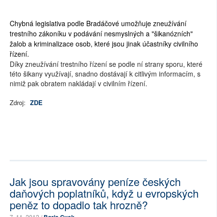
Chybná legislativa podle Bradáčové umožňuje zneužívání
trestního zákoníku v podávání nesmyslných a "šikanózních"
žalob a kriminalizace osob, které jsou jinak účastníky civilního
řízení.
Díky zneužívání trestního řízení se podle ní strany sporu, které
této šikany využívají, snadno dostávají k citlivým informacím, s
nimiž pak obratem nakládají v civilním řízení.
Zdroj:
ZDE
Jak jsou spravovány peníze českých
daňových poplatníků, když u evropských
peněz to dopadlo tak hrozně?
7. 11. 2012 /
Boris Cvek