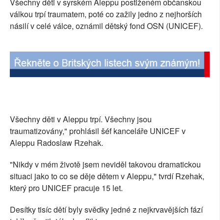
Všechny děti v syrském Aleppu postiženém občanskou
SOCIÁLNÍ SÍTĚ
válkou trpí traumatem, poté co zažily jedno z nejhorších
násilí v celé válce, oznámil dětský fond OSN (UNICEF).
RUBRIKY
PLNÁ VERZE STRÁNEK
Všechny děti v Aleppu trpí. Všechny jsou
traumatizovány," prohlásil šéf kanceláře UNICEF v
Aleppu Radoslaw Rzehak.
"Nikdy v mém životě jsem neviděl takovou dramatickou
situaci jako to co se děje dětem v Aleppu," tvrdí Rzehak,
který pro UNICEF pracuje 15 let.
Desítky tisíc dětí byly svědky jedné z nejkrvavějších fází