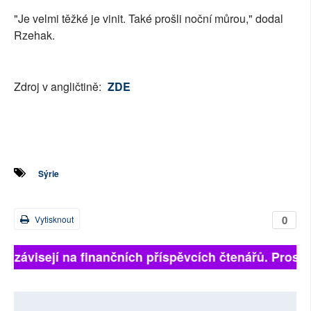
"Je velmi těžké je vinit. Také prošli noční můrou," dodal
Rzehak.
Zdroj v angličtině:
ZDE
Sýrie
0
Vytisknout
ně závisejí na finančních příspěvcích čtenářů. Prosíme