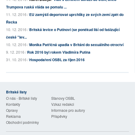
Trumpova ruská vláda se pomalu ...
11. 12. 2016 /
EU zamýšlí deportovat uprchlíky ze svých zemí zpět do
Řecka
10. 12. 2016 /
Britská levice o Putinovi (se poněkud liší od fašizující
české "lev...
10. 12. 2016 /
Monika Patřičná upadla v Británi do sexuálního otroctví
9. 12. 2016 /
Rok 2016 byl rokem Vladimíra Putina
31. 10. 2016 /
Hospodaření OSBL za říjen 2016
Britské listy
O nás - Britské listy
Stanovy OSBL
Kontakty
Vzkaz redakci
Opravy
Informace pro autory
Reklama
Příspěvky
Obchodní podmínky