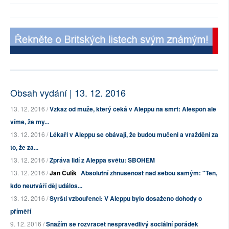
Obsah vydání | 13. 12. 2016
13. 12. 2016 /
Vzkaz od muže, který čeká v Aleppu na smrt: Alespoň ale
víme, že my...
13. 12. 2016 /
Lékaři v Aleppu se obávají, že budou mučeni a vražděni za
to, že za...
13. 12. 2016 /
Zpráva lidí z Aleppa světu: SBOHEM
13. 12. 2016 /
Jan Čulík
Absolutní zhnusenost nad sebou samým: "Ten,
kdo neutváří děj událos...
13. 12. 2016 /
Syrští vzbouřenci: V Aleppu bylo dosaženo dohody o
příměří
9. 12. 2016 /
Snažím se rozvracet nespravedlivý sociální pořádek