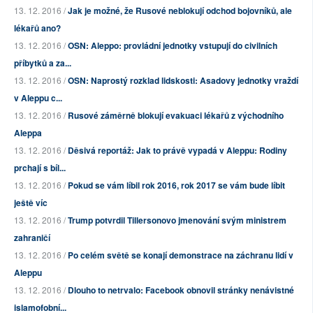
13. 12. 2016 /
Jak je možné, že Rusové neblokují odchod bojovníků, ale
lékařů ano?
13. 12. 2016 /
OSN: Aleppo: provládní jednotky vstupují do civilních
příbytků a za...
13. 12. 2016 /
OSN: Naprostý rozklad lidskosti: Asadovy jednotky vraždí
v Aleppu c...
13. 12. 2016 /
Rusové záměrně blokují evakuaci lékařů z východního
Aleppa
13. 12. 2016 /
Děsivá reportáž: Jak to právě vypadá v Aleppu: Rodiny
prchají s bíl...
13. 12. 2016 /
Pokud se vám líbil rok 2016, rok 2017 se vám bude líbit
ještě víc
13. 12. 2016 /
Trump potvrdil Tillersonovo jmenování svým ministrem
zahraničí
13. 12. 2016 /
Po celém světě se konají demonstrace na záchranu lidí v
Aleppu
13. 12. 2016 /
Dlouho to netrvalo: Facebook obnovil stránky nenávistné
islamofobní...