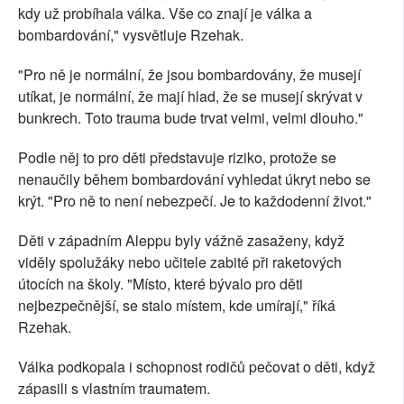
kdy už probíhala válka. Vše co znají je válka a
bombardování," vysvětluje Rzehak.
"Pro ně je normální, že jsou bombardovány, že musejí
utíkat, je normální, že mají hlad, že se musejí skrývat v
bunkrech. Toto trauma bude trvat velmi, velmi dlouho."
Podle něj to pro děti představuje riziko, protože se
nenaučily během bombardování vyhledat úkryt nebo se
krýt. "Pro ně to není nebezpečí. Je to každodenní život."
Děti v západním Aleppu byly vážně zasaženy, když
viděly spolužáky nebo učitele zabité při raketových
útocích na školy. "Místo, které bývalo pro děti
nejbezpečnější, se stalo místem, kde umírají," říká
Rzehak.
Válka podkopala i schopnost rodičů pečovat o děti, když
zápasili s vlastním traumatem.