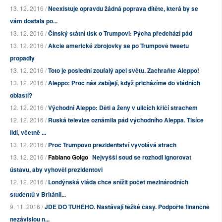
13. 12. 2016 /
Neexistuje opravdu žádná poprava dítěte, která by se
vám dostala po...
13. 12. 2016 /
Čínský státní tisk o Trumpovi: Pýcha předchází pád
13. 12. 2016 /
Akcie americké zbrojovky se po Trumpově tweetu
propadly
13. 12. 2016 /
Toto je poslední zoufalý apel světu. Zachraňte Aleppo!
13. 12. 2016 /
Aleppo: Proč nás zabíjejí, když přicházíme do vládních
oblastí?
12. 12. 2016 /
Východní Aleppo: Děti a ženy v ulicích křičí strachem
12. 12. 2016 /
Ruská televize oznámila pád východního Aleppa. Tisíce
lidí, včetně ...
13. 12. 2016 /
Proč Trumpovo prezidentství vyvolává strach
13. 12. 2016 /
Fabiano Golgo
Nejvyšší soud se rozhodl ignorovat
ústavu, aby vyhověl prezidentovi
12. 12. 2016 /
Londýnská vláda chce snížit počet mezinárodních
studentů v Británii...
9. 11. 2016 /
JDE DO TUHÉHO. Nastávají těžké časy. Podpořte finančně
nezávislou n...