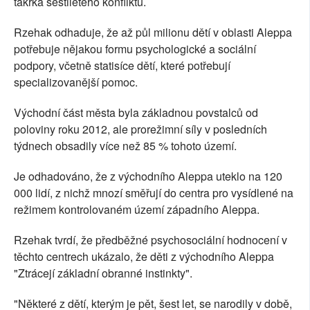
takřka šestiletého konfliktu.
Rzehak odhaduje, že až půl milionu dětí v oblasti Aleppa
potřebuje nějakou formu psychologické a sociální
podpory, včetně statisíce dětí, které potřebují
specializovanější pomoc.
Východní část města byla základnou povstalců od
poloviny roku 2012, ale prorežimní síly v posledních
týdnech obsadily více než 85 % tohoto území.
Je odhadováno, že z východního Aleppa uteklo na 120
000 lidí, z nichž mnozí směřují do centra pro vysídlené na
režimem kontrolovaném území západního Aleppa.
Rzehak tvrdí, že předběžné psychosociální hodnocení v
těchto centrech ukázalo, že děti z východního Aleppa
"Ztrácejí základní obranné instinkty".
"Některé z dětí, kterým je pět, šest let, se narodily v době,