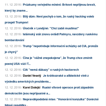
11. 12. 2016 /
Průzkumy veřejného mínění: Britové nepřijmou brexit,
který by zname...
13. 12. 2016 /
Bílý dům: Není pochyb o tom, že ruský hacking voleb
prospěl Trumpovi
12. 12. 2016 /
Útočník v Londýně: "Chci zabít muslima!"
12. 12. 2016 /
Islámský stát znovu ovládl Palmyru, navzdory ruskému
bombardování
12. 12. 2016 /
Trump "nepotřebuje informační schůzky od CIA, protože
je chytrý"
12. 12. 2016 /
Čína je "vážně znepokojena", že Trump chce změnit
postoj USA vůči T...
12. 12. 2016 /
CIA "nemá důkazy" o ruských hackerech
12. 12. 2016 /
Daniel Veselý
Je krátkozraké a alibistické vinit z
výsledku amerických prezidents...
12. 12. 2016 /
Karel Dolejší
Ruské vlivové operace proti západním
demokraciím jsou nepřípustné a...
12. 12. 2016 /
Nepravděpodobná mise: "Honorární konzulka" Doněcké
lidové republiky...