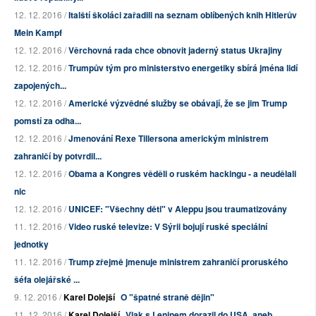
12. 12. 2016 /
Italští školáci zařadili na seznam oblíbených knih Hitlerův
Mein Kampf
12. 12. 2016 /
Věrchovná rada chce obnovit jaderný status Ukrajiny
12. 12. 2016 /
Trumpův tým pro ministerstvo energetiky sbírá jména lidí
zapojených...
12. 12. 2016 /
Americké výzvědné služby se obávají, že se jim Trump
pomstí za odha...
12. 12. 2016 /
Jmenování Rexe Tillersona americkým ministrem
zahraničí by potvrdil...
12. 12. 2016 /
Obama a Kongres věděli o ruském hackingu - a neudělali
nic
12. 12. 2016 /
UNICEF: "Všechny děti" v Aleppu jsou traumatizovány
11. 12. 2016 /
Video ruské televize: V Sýrii bojují ruské speciální
jednotky
11. 12. 2016 /
Trump zřejmě jmenuje ministrem zahraničí proruského
šéfa olejářské ...
9. 12. 2016 /
Karel Dolejší
O "špatné straně dějin"
11. 12. 2016 /
Karel Dolejší
Vlak s Leninem dorazil do USA, aneb