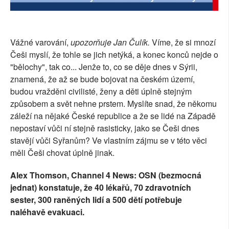
SOCIÁLNÍ SÍTĚ
RUBRIKY
Vážné varování,
upozorňuje Jan Čulík.
Víme, že si mnozí
Češi myslí, že tohle se jich netýká, a konec konců nejde o
PLNÁ VERZE STRÁNEK
"bělochy", tak co... Jenže to, co se děje dnes v Sýrii,
znamená, že až se bude bojovat na českém území,
budou vražděni civilisté, ženy a děti úplně stejným
způsobem a svět nehne prstem. Myslíte snad, že někomu
záleží na nějaké České republice a že se lidé na Západě
nepostaví vůči ní stejně rasisticky, jako se Češi dnes
stavějí vůči Syřanům? Ve vlastním zájmu se v této věci
měli Češi chovat úplně jinak.
Alex Thomson, Channel 4 News: OSN (bezmocná
jednat) konstatuje, že 40 lékařů, 70 zdravotních
sester, 300 raněných lidí a 500 dětí potřebuje
naléhavě evakuaci.