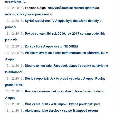
nezávislou n...
13. 12. 2016 /
Fabiano Golgo
Nejvyšší soud se rozhodl ignorovat
ústavu, aby vyhověl prezidentovi
13. 12. 2016 /
Syrští vzbouřenci: V Aleppu bylo dosaženo dohody o
příměří
13. 12. 2016 /
Pokud se vám líbil rok 2016, rok 2017 se vám bude líbit
ještě víc
13. 12. 2016 /
Zpráva lidí z Aleppa světu: SBOHEM
13. 12. 2016 /
Po celém světě se konají demonstrace na záchranu lidí v
Aleppu
13. 12. 2016 /
Dlouho to netrvalo: Facebook obnovil stránky nenávistné
islamofobní...
13. 12. 2016 /
Děsivá reportáž: Jak to právě vypadá v Aleppu: Rodiny
prchají s bíl...
13. 12. 2016 /
Rusové záměrně blokují evakuaci lékařů z východního
Aleppa
13. 12. 2016 /
Čínský státní tisk o Trumpovi: Pýcha předchází pád
13. 12. 2016 /
Akcie americké zbrojovky se po Trumpově tweetu