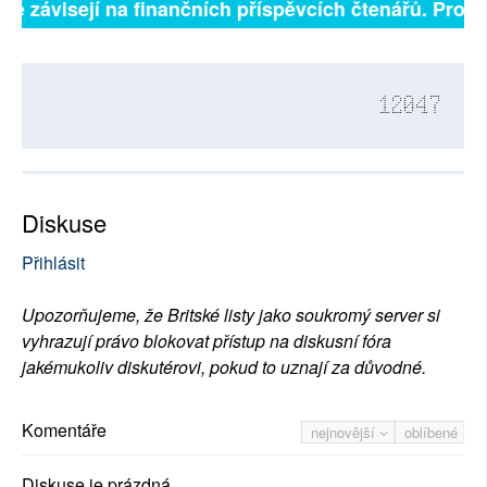
lně závisejí na finančních příspěvcích čtenářů. Prosím
12047
Diskuse
Přihlásit
Upozorňujeme, že Britské listy jako soukromý server si
vyhrazují právo blokovat přístup na diskusní fóra
jakémukoliv diskutérovi, pokud to uznají za důvodné.
Komentáře
nejnovější
oblíbené
Diskuse je prázdná.