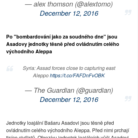
— alex thomson (@alextomo)
December 12, 2016
Po "bombardování jako za soudného dne" jsou
Asadovy jednotky těsně před ovládnutím celého
východního Aleppa
Syria: Assad forces close to capturing east
Aleppo
https://t.co/FAFDnFvOBK
— The Guardian (@guardian)
December 12, 2016
Jednotky loajální Bašaru Asadovi jsou těsně před
ovládnutím celého východního Aleppa. Před nimi prchají
tisíce civilistů. Ofenzívu jednotek loajálních vůči Asadovi