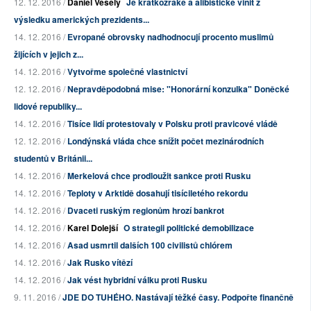
12. 12. 2016 /
Daniel Veselý
Je krátkozraké a alibistické vinit z
výsledku amerických prezidents...
14. 12. 2016 /
Evropané obrovsky nadhodnocují procento muslimů
žijících v jejich z...
14. 12. 2016 /
Vytvořme společné vlastnictví
12. 12. 2016 /
Nepravděpodobná mise: "Honorární konzulka" Doněcké
lidové republiky...
14. 12. 2016 /
Tisíce lidí protestovaly v Polsku proti pravicové vládě
12. 12. 2016 /
Londýnská vláda chce snížit počet mezinárodních
studentů v Británii...
14. 12. 2016 /
Merkelová chce prodloužit sankce proti Rusku
14. 12. 2016 /
Teploty v Arktidě dosahují tisíciletého rekordu
14. 12. 2016 /
Dvaceti ruským regionům hrozí bankrot
14. 12. 2016 /
Karel Dolejší
O strategii politické demobilizace
14. 12. 2016 /
Asad usmrtil dalších 100 civilistů chlórem
14. 12. 2016 /
Jak Rusko vítězí
14. 12. 2016 /
Jak vést hybridní válku proti Rusku
9. 11. 2016 /
JDE DO TUHÉHO. Nastávají těžké časy. Podpořte finančně