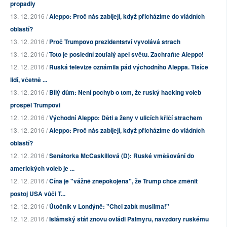
propadly
13. 12. 2016 /
Aleppo: Proč nás zabíjejí, když přicházíme do vládních
oblastí?
13. 12. 2016 /
Proč Trumpovo prezidentství vyvolává strach
13. 12. 2016 /
Toto je poslední zoufalý apel světu. Zachraňte Aleppo!
12. 12. 2016 /
Ruská televize oznámila pád východního Aleppa. Tisíce
lidí, včetně ...
13. 12. 2016 /
Bílý dům: Není pochyb o tom, že ruský hacking voleb
prospěl Trumpovi
12. 12. 2016 /
Východní Aleppo: Děti a ženy v ulicích křičí strachem
13. 12. 2016 /
Aleppo: Proč nás zabíjejí, když přicházíme do vládních
oblastí?
12. 12. 2016 /
Senátorka McCaskillová (D): Ruské vměšování do
amerických voleb je ...
12. 12. 2016 /
Čína je "vážně znepokojena", že Trump chce změnit
postoj USA vůči T...
12. 12. 2016 /
Útočník v Londýně: "Chci zabít muslima!"
12. 12. 2016 /
Islámský stát znovu ovládl Palmyru, navzdory ruskému