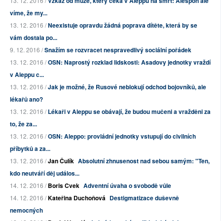
13. 12. 2016 /
Vzkaz od muže, který čeká v Aleppu na smrt: Alespoň ale
víme, že my...
13. 12. 2016 /
Neexistuje opravdu žádná poprava dítěte, která by se
vám dostala po...
9. 12. 2016 /
Snažím se rozvracet nespravedlivý sociální pořádek
13. 12. 2016 /
OSN: Naprostý rozklad lidskosti: Asadovy jednotky vraždí
v Aleppu c...
13. 12. 2016 /
Jak je možné, že Rusové neblokují odchod bojovníků, ale
lékařů ano?
13. 12. 2016 /
Lékaři v Aleppu se obávají, že budou mučeni a vražděni za
to, že za...
13. 12. 2016 /
OSN: Aleppo: provládní jednotky vstupují do civilních
příbytků a za...
13. 12. 2016 /
Jan Čulík
Absolutní zhnusenost nad sebou samým: "Ten,
kdo neutváří děj událos...
14. 12. 2016 /
Boris Cvek
Adventní úvaha o svobodě vůle
14. 12. 2016 /
Kateřina Duchoňová
Destigmatizace duševně
nemocných