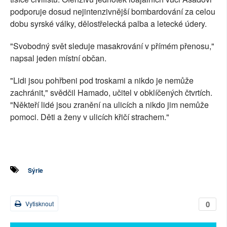
podporuje dosud nejintenzivnější bombardování za celou
dobu syrské války, dělostřelecká palba a letecké údery.
"Svobodný svět sleduje masakrování v přímém přenosu,"
napsal jeden místní občan.
"Lidi jsou pohřbeni pod troskami a nikdo je nemůže
zachránit," svědčil Hamado, učitel v obklíčených čtvrtích.
"Někteří lidé jsou zranění na ulicích a nikdo jim nemůže
pomoci. Děti a ženy v ulicích křičí strachem."
Sýrie
0
Vytisknout