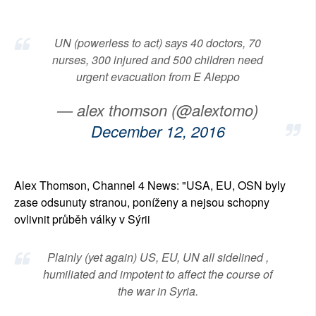
UN (powerless to act) says 40 doctors, 70
nurses, 300 injured and 500 children need
urgent evacuation from E Aleppo
— alex thomson (@alextomo)
December 12, 2016
Alex Thomson, Channel 4 News: "USA, EU, OSN byly
zase odsunuty stranou, poníženy a nejsou schopny
ovlivnit průběh války v Sýrii
Plainly (yet again) US, EU, UN all sidelined ,
humiliated and impotent to affect the course of
the war in Syria.