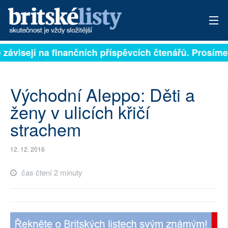
 závisejí na finančních příspěvcích čtenářů. Prosíme,
PŘIHLÁSIT
AKTUÁLNÍ VYDÁNÍ
Východní Aleppo: Děti a
ARCHIV
ženy v ulicích křičí
strachem
ROZHOVORY
TÉMATA
12. 12. 2016
NEJČTENĚJŠÍ ZA 7 DNÍ
čas čtení 2 minuty
AUTOŘI
PŘÍSPĚVKY NA PROVOZ