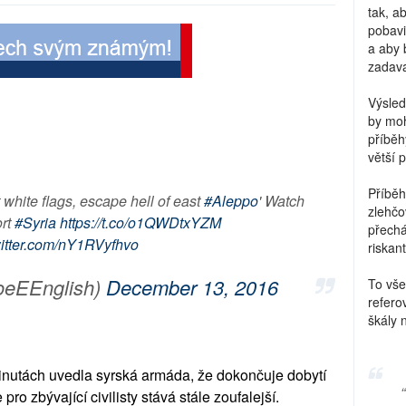
tak, a
pobavi
a aby 
zadava
Výsled
by moh
příběh
větší 
Příběh
t white flags, escape hell of east
#Aleppo
' Watch
zlehčo
ort
#Syria
https://t.co/o1QWDtxYZM
přechá
witter.com/nY1RVyfhvo
riskant
oeEEnglish)
December 13, 2016
To vše
refero
škály 
inutách uvedla syrská armáda, že dokončuje dobytí
o zbývající civilisty stává stále zoufalejší.