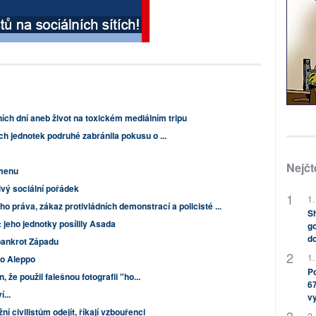
ích dní aneb život na toxickém mediálním tripu
 jednotek podruhé zabránila pokusu o ...
Nejčt
emenu
vý sociální pořádek
1.
o práva, zákaz protivládních demonstrací a policisté ...
Sh
: jeho jednotky posílily Asada
go
do
bankrot Západu
1.
ro Aleppo
Po
 že použil falešnou fotografii "ho...
67
...
v
 civilistům odejít, říkají vzbouřenci
2.