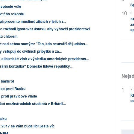
S
svobodě vůle
3.
iletého rekordu
Kl
procento muslimů žijících v jejich z...
za
e rozhodl ignorovat ústavu, aby vyhověl prezidentovi
s
stů chlórem
 nad sebou samým: "Ten, kdo neutváří děj událos...
vstupují do civilních příbytků a za...
 alibistické vinit z výsledku amerických prezidents...
rní konzulka" Doněcké lidové republiky...
Nejsd
 bankrot
kce proti Rusku
7.
Kl
u proti pravicové vládě
od
et mezinárodních studentů v Británii...
usku
 2017 se vám bude líbit ještě víc
BOHEM