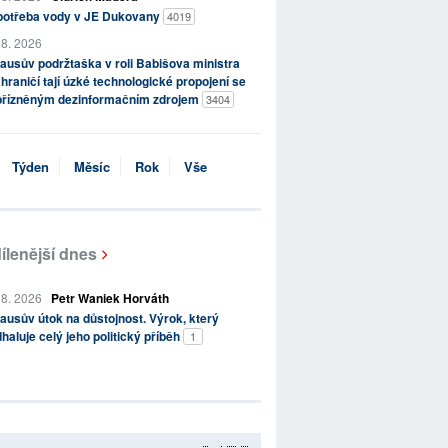
potřeba vody v JE Dukovany
4019
 8. 2026
ausův podržtaška v roli Babišova ministra
hraničí tají úzké technologické propojení se
přízněným dezinformačním zdrojem
3404
Týden
Měsíc
Rok
Vše
ílenější dnes
 8. 2026
Petr Waniek Horváth
ausův útok na důstojnost. Výrok, který
haluje celý jeho politický příběh
1