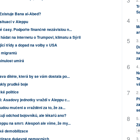
Tr
S
Existuje Bana al-Abed?
1.
situaci v Aleppu
M
časy. Podpořte finančně nezávislou n...
an
hádat na internetu o Trumpovi, klimatu a Sýrii
3.
ící třídy a dopad na volby v USA
Dů
tu
 migrantů
za
inulost umírá
4.
No
a dítěte, která by se vám dostala po...
Te
vá
ukly prudké boje
ké politice
2.
P
: Asadovy jednotky vraždí v Aleppu c...
za
udou mučeni a vražděni za to, že za...
s
ují odchod bojovníků, ale lékařů ano?
5.
eppu na smrt: Alespoň ale víme, že my...
Zá
4
ické demobilizace
3.
tizace duševně nemocných