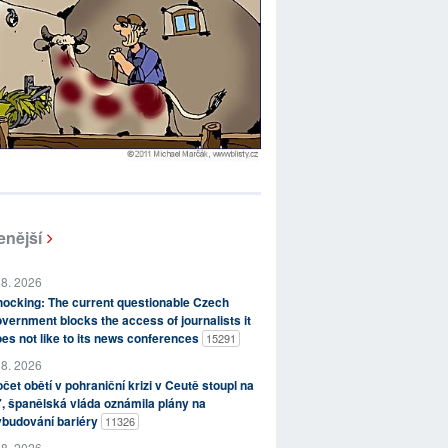
enější
 8. 2026
ocking: The current questionable Czech
vernment blocks the access of journalists it
es not like to its news conferences
15291
 8. 2026
čet obětí v pohraniční krizi v Ceutě stoupl na
, španělská vláda oznámila plány na
ybudování bariéry
11326
 8. 2026