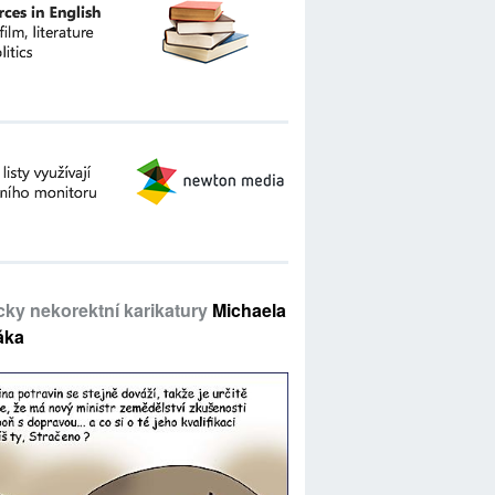
icky nekorektní karikatury
Michaela
áka