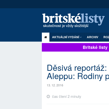
AKTUÁLNÍ VYDÁNÍ
ARCHIV
RO
Britské listy p
Děsivá reportáž:
Aleppu: Rodiny pr
13. 12. 2016
čas čtení 2 minuty