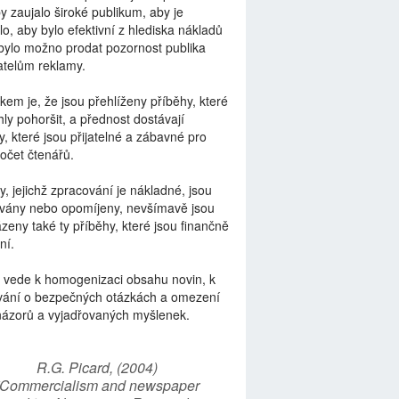
by zaujalo široké publikum, aby je
lo, aby bylo efektivní z hlediska nákladů
bylo možno prodat pozornost publika
telům reklamy.
kem je, že jsou přehlíženy příběhy, které
ly pohoršit, a přednost dostávají
y, které jsou přijatelné a zábavné pro
počet čtenářů.
y, jejichž zpracování je nákladné, jsou
vány nebo opomíjeny, nevšímavě jsou
zeny také ty příběhy, které jsou finančně
ní.
 vede k homogenizaci obsahu novin, k
vání o bezpečných otázkách a omezení
názorů a vyjadřovaných myšlenek.
R.G. Picard, (2004)
“Commercialism and newspaper