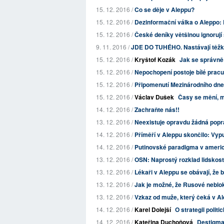
15. 12. 2016 /
Co se děje v Aleppu?
15. 12. 2016 /
Dezinformační válka o Aleppo: 
15. 12. 2016 /
České deníky většinou ignorují 
9. 11. 2016 /
JDE DO TUHÉHO. Nastávají těžké 
15. 12. 2016 /
Kryštof Kozák
Jak se správně 
15. 12. 2016 /
Nepochopení postoje bílé pracuj
15. 12. 2016 /
Připomenutí Mezinárodního dne
15. 12. 2016 /
Václav Dušek
Časy se mění, m
14. 12. 2016 /
Zachraňte nás!!
13. 12. 2016 /
Neexistuje opravdu žádná poprav
14. 12. 2016 /
Příměří v Aleppu skončilo: Vyp
14. 12. 2016 /
Putinovské paradigma v americ
13. 12. 2016 /
OSN: Naprostý rozklad lidskosti
13. 12. 2016 /
Lékaři v Aleppu se obávají, že b
13. 12. 2016 /
Jak je možné, že Rusové neblok
13. 12. 2016 /
Vzkaz od muže, který čeká v Al
14. 12. 2016 /
Karel Dolejší
O strategii polit
14. 12. 2016 /
Kateřina Duchoňová
Destigma