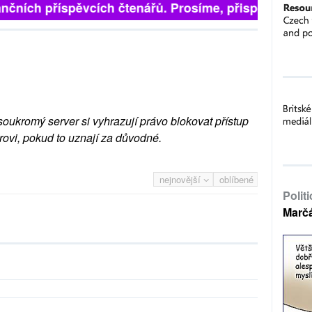
 finančních příspěvcích čtenářů. Prosíme, přispějte. ➥
soukromý server si vyhrazují právo blokovat přístup
rovi, pokud to uznají za důvodné.
nejnovější
oblíbené
Polit
Marč