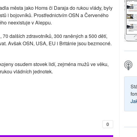
adla města jako Homs či Daraja do rukou vlády, byly
listů i bojovníků. Prostřednictvím OSN a Červeného
ého neexistuje v Aleppu.
, 70 dalších zdravotníků, 300 raněných a 500 dětí,
vat. Avšak OSN, USA, EU i Británie jsou bezmocné.
kojeny osudem stovek lidí, zejména mužů ve věku,
 rukou vládních jednotek.
St
for
Ja
0