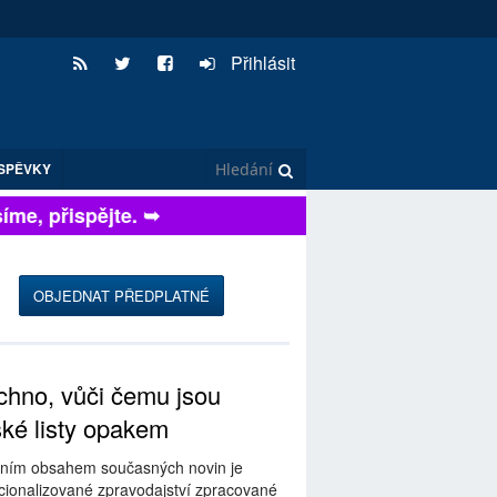
Přihlásit
SPĚVKY
e, přispějte. ➥
OBJEDNAT PŘEDPLATNÉ
hno, vůči čemu jsou
ské listy opakem
ním obsahem současných novin je
ionalizované zpravodajství zpracované