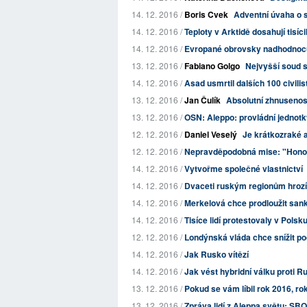
14. 12. 2016 /
Boris Cvek
Adventní úvaha o 
14. 12. 2016 /
Teploty v Arktidě dosahují tisíc
14. 12. 2016 /
Evropané obrovsky nadhodnocují 
13. 12. 2016 /
Fabiano Golgo
Nejvyšší soud s
14. 12. 2016 /
Asad usmrtil dalších 100 civili
13. 12. 2016 /
Jan Čulík
Absolutní zhnusenost
13. 12. 2016 /
OSN: Aleppo: provládní jednotky 
12. 12. 2016 /
Daniel Veselý
Je krátkozraké a
12. 12. 2016 /
Nepravděpodobná mise: "Honorá
14. 12. 2016 /
Vytvořme společné vlastnictví
14. 12. 2016 /
Dvaceti ruským regionům hrozí
14. 12. 2016 /
Merkelová chce prodloužit san
14. 12. 2016 /
Tisíce lidí protestovaly v Polsk
12. 12. 2016 /
Londýnská vláda chce snížit poč
14. 12. 2016 /
Jak Rusko vítězí
14. 12. 2016 /
Jak vést hybridní válku proti R
13. 12. 2016 /
Pokud se vám líbil rok 2016, rok
13. 12. 2016 /
Zpráva lidí z Aleppa světu: S