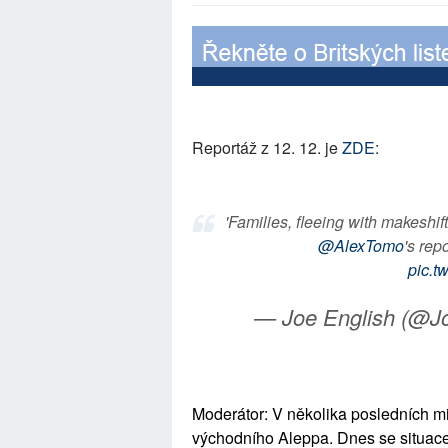
Reportáž z 12. 12. je
ZDE
:
'Families, fleeing with makeshif
@AlexTomo
's rep
pic.t
— Joe English (@J
Moderátor: V několika posledních m
východního Aleppa. Dnes se situace pr