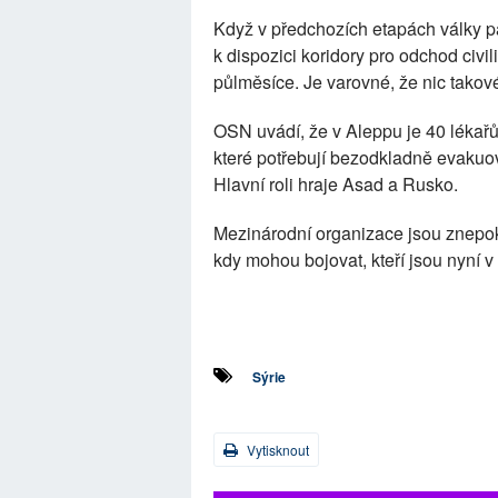
Když v předchozích etapách války p
k dispozici koridory pro odchod civi
půlměsíce. Je varovné, že nic takov
OSN uvádí, že v Aleppu je 40 lékařů
které potřebují bezodkladně evakuo
Hlavní roli hraje Asad a Rusko.
Mezinárodní organizace jsou znepo
kdy mohou bojovat, kteří jsou nyní v
Sýrie
Vytisknout