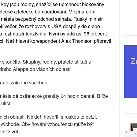
 kdy jsou rodiny, snažící se uprchnout blokovány
řelecké a letecké bombardování. Mezinárodní
z města bezpečný odchod selhala. Ruský ministr
ělí večer, že rozhovory s USA dospěly do slepé
a režimu zintenzivnila. Nyní ovládá asi 98 procent
nci. Náš hlavní korespondent Alex Thomson připravil
končilo. Skupiny, rodiny, přátelé utíkají s
dního Aleppa do vládních oblastí.
ru je zničeno všechno.
 města dělostřelecké granáty 24 hodin denně. Blíže
ulici.
ních oblastí. Někteří hovořili s ruskou televizí.
a východě. Obviňování vzbouřenců může být
it život.