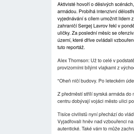
Aktivisté hovoří o děsivých scénách,
armádou. Probíhá intenzivní dělost
vyjednávání s cílem umožnit lidem 
zahraničí Sergej Lavrov řekl v pond
uličky. Za poslední měsíc se ofenzív
území, které dříve ovládali vzbouře
tuto reportáž.
Alex Thomson: Už to celé v podstatě s
provizorními bílými vlajkami z výcho
"Oheň ničí budovy. Po leteckém úde
Z předměstí střílí syrská armáda do
centru dobývají vojáci město ulici po 
Tisíce civilistů nyní přechází do vlád
Vyjadřovali hněv nad vzbouřenci n
autentické. Také vám to může zachrán