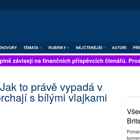
ZHOVORY
TÉMATA
RUBRIKY
NEJČTENĚJŠÍ
AUTOŘI
PŘÍ
lně závisejí na finančních příspěvcích čtenářů. Prosím
 Jak to právě vypadá v
chají s bílými vlajkami
Všec
Brit
Primár
komerc