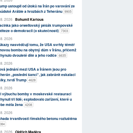
ump ustoupil od útoků na Írán po varování ze
aúdské Arábie a hrozbách z Teheránu
9905
 8. 2026
Bohumil Kartous
acinka jako orwellovský pěšák trumpovské
titeze o demokracii (o skutečnosti)
7303
 8. 2026
kazy nasvědčují tomu, že USA svrhly téměř
novou bombu na obytný dům v Íránu, přičemž
hynulo dvouleté dítě a jeho rodiče
6635
 8. 2026
vá jednání mezi USA a Íránem jsou pro
herán „poslední šancí“, jak zabránit eskalaci
lky, tvrdí Trump
4628
 8. 2026
ři výbuchu bomby v moskevské restauraci
hynuli tři lidé; explodovalo zařízení, které u
ebe měla žena
4208
 8. 2026
hada trvanlivosti římského betonu rozluštěna
084
 8. 2026
Oldřich Maděra