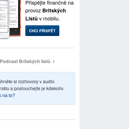
Přispějte finančně na
provoz
Britských
v mobilu.
Listů
CHCI PŘISPĚT
Podcast Britských listů
áhněte si rozhovory v audio
mátu a poslouchejte je kdekoliv.
k na to?