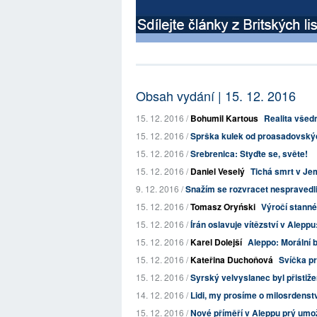
Obsah vydání | 15. 12. 2016
15. 12. 2016 /
Bohumil Kartous
Realita všedn
15. 12. 2016 /
Sprška kulek od proasadovských
15. 12. 2016 /
Srebrenica: Styďte se, světe!
15. 12. 2016 /
Daniel Veselý
Tichá smrt v J
9. 12. 2016 /
Snažím se rozvracet nespravedli
15. 12. 2016 /
Tomasz Oryński
Výročí stannéh
15. 12. 2016 /
Írán oslavuje vítězství v Aleppu
15. 12. 2016 /
Karel Dolejší
Aleppo: Morální 
15. 12. 2016 /
Kateřina Duchoňová
Svíčka p
15. 12. 2016 /
Syrský velvyslanec byl přistižen,
14. 12. 2016 /
Lidi, my prosíme o milosrdenství
15. 12. 2016 /
Nové příměří v Aleppu prý umožní