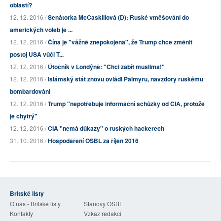
oblastí?
12. 12. 2016 /
Senátorka McCaskillová (D): Ruské vměšování do
amerických voleb je ...
12. 12. 2016 /
Čína je "vážně znepokojena", že Trump chce změnit
postoj USA vůči T...
12. 12. 2016 /
Útočník v Londýně: "Chci zabít muslima!"
12. 12. 2016 /
Islámský stát znovu ovládl Palmyru, navzdory ruskému
bombardování
12. 12. 2016 /
Trump "nepotřebuje informační schůzky od CIA, protože
je chytrý"
12. 12. 2016 /
CIA "nemá důkazy" o ruských hackerech
31. 10. 2016 /
Hospodaření OSBL za říjen 2016
Britské listy
O nás - Britské listy
Stanovy OSBL
Kontakty
Vzkaz redakci