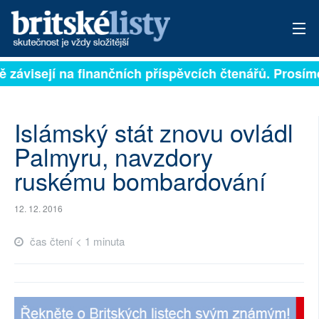
ě závisejí na finančních příspěvcích čtenářů. Prosíme
PŘIHLÁSIT
AKTUÁLNÍ VYDÁNÍ
Islámský stát znovu ovládl
ARCHIV
Palmyru, navzdory
ruskému bombardování
ROZHOVORY
TÉMATA
12. 12. 2016
NEJČTENĚJŠÍ ZA 7 DNÍ
čas čtení < 1 minuta
AUTOŘI
PŘÍSPĚVKY NA PROVOZ