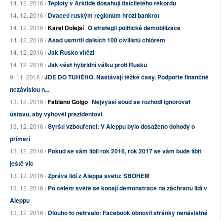
14. 12. 2016 /
Teploty v Arktidě dosahují tisíciletého rekordu
14. 12. 2016 /
Dvaceti ruským regionům hrozí bankrot
14. 12. 2016 /
Karel Dolejší
O strategii politické demobilizace
14. 12. 2016 /
Asad usmrtil dalších 100 civilistů chlórem
14. 12. 2016 /
Jak Rusko vítězí
14. 12. 2016 /
Jak vést hybridní válku proti Rusku
9. 11. 2016 /
JDE DO TUHÉHO. Nastávají těžké časy. Podpořte finančně
nezávislou n...
13. 12. 2016 /
Fabiano Golgo
Nejvyšší soud se rozhodl ignorovat
ústavu, aby vyhověl prezidentovi
13. 12. 2016 /
Syrští vzbouřenci: V Aleppu bylo dosaženo dohody o
příměří
13. 12. 2016 /
Pokud se vám líbil rok 2016, rok 2017 se vám bude líbit
ještě víc
13. 12. 2016 /
Zpráva lidí z Aleppa světu: SBOHEM
13. 12. 2016 /
Po celém světě se konají demonstrace na záchranu lidí v
Aleppu
13. 12. 2016 /
Dlouho to netrvalo: Facebook obnovil stránky nenávistné