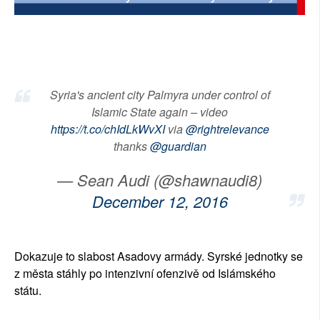
SOCIÁLNÍ SÍTĚ
RUBRIKY
PLNÁ VERZE STRÁNEK
Syria's ancient city Palmyra under control of
Islamic State again – video
https://t.co/chIdLkWvXI
via
@rightrelevance
thanks
@guardian
— Sean Audi (@shawnaudi8)
December 12, 2016
Dokazuje to slabost Asadovy armády. Syrské jednotky se
z města stáhly po intenzivní ofenzivě od Islámského
státu.