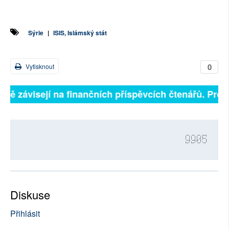
Sýrie
|
ISIS, Islámský stát
0
Vytisknout
plně závisejí na finančních příspěvcích čtenářů. Prosí
9905
Diskuse
Přihlásit