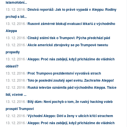
islamofobní...
13. 12. 2016 /
Děsivá reportáž: Jak to právě vypadá v Aleppu: Rodiny
prchají s bíl...
13. 12. 2016 /
Rusové záměrně blokují evakuaci lékařů z východního
Aleppa
13. 12. 2016 /
Čínský státní tisk o Trumpovi: Pýcha předchází pád
13. 12. 2016 /
Akcie americké zbrojovky se po Trumpově tweetu
propadly
13. 12. 2016 /
Aleppo: Proč nás zabíjejí, když přicházíme do vládních
oblastí?
13. 12. 2016 /
Proč Trumpovo prezidentství vyvolává strach
13. 12. 2016 /
Toto je poslední zoufalý apel světu. Zachraňte Aleppo!
12. 12. 2016 /
Ruská televize oznámila pád východního Aleppa. Tisíce
lidí, včetně ...
13. 12. 2016 /
Bílý dům: Není pochyb o tom, že ruský hacking voleb
prospěl Trumpovi
12. 12. 2016 /
Východní Aleppo: Děti a ženy v ulicích křičí strachem
13. 12. 2016 /
Aleppo: Proč nás zabíjejí, když přicházíme do vládních