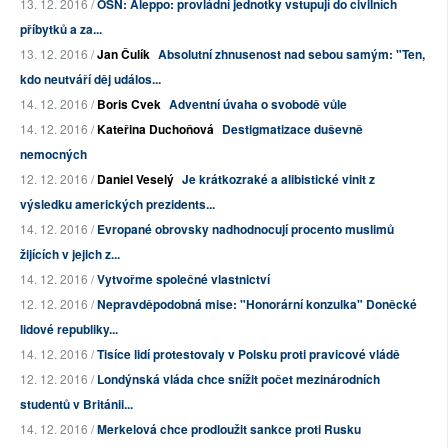
13. 12. 2016 /
OSN: Aleppo: provládní jednotky vstupují do civilních
příbytků a za...
13. 12. 2016 /
Jan Čulík
Absolutní zhnusenost nad sebou samým: "Ten,
kdo neutváří děj událos...
14. 12. 2016 /
Boris Cvek
Adventní úvaha o svobodě vůle
14. 12. 2016 /
Kateřina Duchoňová
Destigmatizace duševně
nemocných
12. 12. 2016 /
Daniel Veselý
Je krátkozraké a alibistické vinit z
výsledku amerických prezidents...
14. 12. 2016 /
Evropané obrovsky nadhodnocují procento muslimů
žijících v jejich z...
14. 12. 2016 /
Vytvořme společné vlastnictví
12. 12. 2016 /
Nepravděpodobná mise: "Honorární konzulka" Doněcké
lidové republiky...
14. 12. 2016 /
Tisíce lidí protestovaly v Polsku proti pravicové vládě
12. 12. 2016 /
Londýnská vláda chce snížit počet mezinárodních
studentů v Británii...
14. 12. 2016 /
Merkelová chce prodloužit sankce proti Rusku