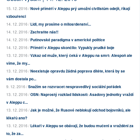
15. 12. 2016 /
Nové příměří v Aleppu prý umožní civilistům odejít, říkají
vzbouřenci
14. 12. 2016 /
Lidi, my prosíme o milosrdenství...
14. 12. 2016 /
Zachraňte nás!!
14. 12. 2016 /
Putinovské paradigma v americké politice
14. 12. 2016 /
Příměří v Aleppu skončilo: Vypukly prudké boje
13. 12. 2016 /
Vzkaz od muže, který čeká v Aleppu na smrt: Alespoň ale
víme, že my...
13. 12. 2016 /
Neexistuje opravdu žádná poprava dítěte, která by se
vám dostala po...
9. 12. 2016 /
Snažím se rozvracet nespravedlivý sociální pořádek
13. 12. 2016 /
OSN: Naprostý rozklad lidskosti: Asadovy jednotky vraždí
v Aleppu c...
13. 12. 2016 /
Jak je možné, že Rusové neblokují odchod bojovníků, ale
lékařů ano?
13. 12. 2016 /
Lékaři v Aleppu se obávají, že budou mučeni a vražděni za
to, že za...