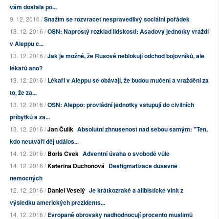
vám dostala po...
9. 12. 2016 /
Snažím se rozvracet nespravedlivý sociální pořádek
13. 12. 2016 /
OSN: Naprostý rozklad lidskosti: Asadovy jednotky vraždí
v Aleppu c...
13. 12. 2016 /
Jak je možné, že Rusové neblokují odchod bojovníků, ale
lékařů ano?
13. 12. 2016 /
Lékaři v Aleppu se obávají, že budou mučeni a vražděni za
to, že za...
13. 12. 2016 /
OSN: Aleppo: provládní jednotky vstupují do civilních
příbytků a za...
13. 12. 2016 /
Jan Čulík
Absolutní zhnusenost nad sebou samým: "Ten,
kdo neutváří děj událos...
14. 12. 2016 /
Boris Cvek
Adventní úvaha o svobodě vůle
14. 12. 2016 /
Kateřina Duchoňová
Destigmatizace duševně
nemocných
12. 12. 2016 /
Daniel Veselý
Je krátkozraké a alibistické vinit z
výsledku amerických prezidents...
14. 12. 2016 /
Evropané obrovsky nadhodnocují procento muslimů