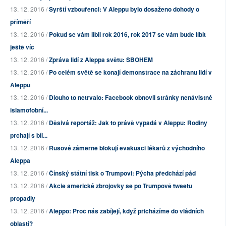
13. 12. 2016 /
Syrští vzbouřenci: V Aleppu bylo dosaženo dohody o
příměří
13. 12. 2016 /
Pokud se vám líbil rok 2016, rok 2017 se vám bude líbit
ještě víc
13. 12. 2016 /
Zpráva lidí z Aleppa světu: SBOHEM
13. 12. 2016 /
Po celém světě se konají demonstrace na záchranu lidí v
Aleppu
13. 12. 2016 /
Dlouho to netrvalo: Facebook obnovil stránky nenávistné
islamofobní...
13. 12. 2016 /
Děsivá reportáž: Jak to právě vypadá v Aleppu: Rodiny
prchají s bíl...
13. 12. 2016 /
Rusové záměrně blokují evakuaci lékařů z východního
Aleppa
13. 12. 2016 /
Čínský státní tisk o Trumpovi: Pýcha předchází pád
13. 12. 2016 /
Akcie americké zbrojovky se po Trumpově tweetu
propadly
13. 12. 2016 /
Aleppo: Proč nás zabíjejí, když přicházíme do vládních
oblastí?