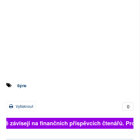
Sýrie
0
Vytisknout
plně závisejí na finančních příspěvcích čtenářů. Prosí