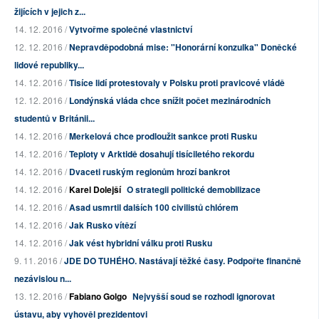
žijících v jejich z...
14. 12. 2016 /
Vytvořme společné vlastnictví
12. 12. 2016 /
Nepravděpodobná mise: "Honorární konzulka" Doněcké
lidové republiky...
14. 12. 2016 /
Tisíce lidí protestovaly v Polsku proti pravicové vládě
12. 12. 2016 /
Londýnská vláda chce snížit počet mezinárodních
studentů v Británii...
14. 12. 2016 /
Merkelová chce prodloužit sankce proti Rusku
14. 12. 2016 /
Teploty v Arktidě dosahují tisíciletého rekordu
14. 12. 2016 /
Dvaceti ruským regionům hrozí bankrot
14. 12. 2016 /
Karel Dolejší
O strategii politické demobilizace
14. 12. 2016 /
Asad usmrtil dalších 100 civilistů chlórem
14. 12. 2016 /
Jak Rusko vítězí
14. 12. 2016 /
Jak vést hybridní válku proti Rusku
9. 11. 2016 /
JDE DO TUHÉHO. Nastávají těžké časy. Podpořte finančně
nezávislou n...
13. 12. 2016 /
Fabiano Golgo
Nejvyšší soud se rozhodl ignorovat
ústavu, aby vyhověl prezidentovi