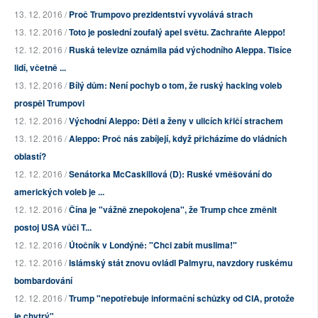
13. 12. 2016 /
Proč Trumpovo prezidentství vyvolává strach
13. 12. 2016 /
Toto je poslední zoufalý apel světu. Zachraňte Aleppo!
12. 12. 2016 /
Ruská televize oznámila pád východního Aleppa. Tisíce
lidí, včetně ...
13. 12. 2016 /
Bílý dům: Není pochyb o tom, že ruský hacking voleb
prospěl Trumpovi
12. 12. 2016 /
Východní Aleppo: Děti a ženy v ulicích křičí strachem
13. 12. 2016 /
Aleppo: Proč nás zabíjejí, když přicházíme do vládních
oblastí?
12. 12. 2016 /
Senátorka McCaskillová (D): Ruské vměšování do
amerických voleb je ...
12. 12. 2016 /
Čína je "vážně znepokojena", že Trump chce změnit
postoj USA vůči T...
12. 12. 2016 /
Útočník v Londýně: "Chci zabít muslima!"
12. 12. 2016 /
Islámský stát znovu ovládl Palmyru, navzdory ruskému
bombardování
12. 12. 2016 /
Trump "nepotřebuje informační schůzky od CIA, protože
je chytrý"