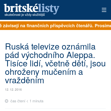
ě závisejí na finančních příspěvcích čtenářů. Prosíme,
PŘIHLÁSIT
AKTUÁLNÍ VYDÁNÍ
Ruská televize oznámila
ARCHIV
pád východního Aleppa.
Tisíce lidí, včetně dětí, jsou
ROZHOVORY
ohroženy mučením a
TÉMATA
vražděním
NEJČTENĚJŠÍ ZA 7 DNÍ
12. 12. 2016
AUTOŘI
čas čtení < 1 minuta
PŘÍSPĚVKY NA PROVOZ