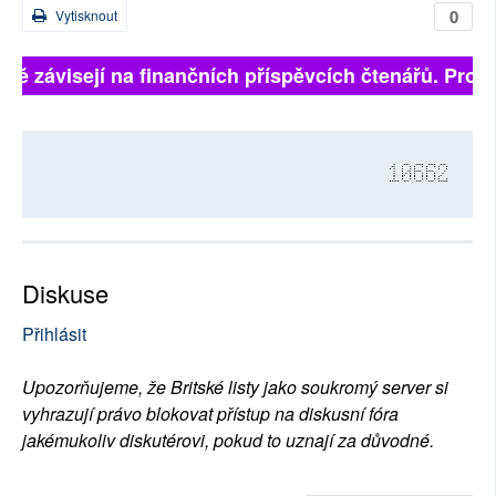
0
Vytisknout
lně závisejí na finančních příspěvcích čtenářů. Prosí
10662
Diskuse
Přihlásit
Upozorňujeme, že Britské listy jako soukromý server si
vyhrazují právo blokovat přístup na diskusní fóra
jakémukoliv diskutérovi, pokud to uznají za důvodné.