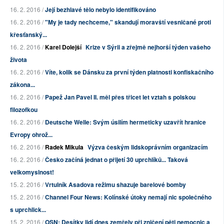
16. 2. 2016 /
Její bezhlavé tělo nebylo identifikováno
16. 2. 2016 /
"My je tady nechceme," skandují moravští vesničané proti
křesťanský...
16. 2. 2016 /
Karel Dolejší
Krize v Sýrii a zřejmě nejhorší týden vašeho
života
16. 2. 2016 /
Víte, kolik se Dánsku za první týden platnosti konfiskačního
zákona...
16. 2. 2016 /
Papež Jan Pavel II. měl přes třicet let vztah s polskou
filozofkou
16. 2. 2016 /
Deutsche Welle: Svým úsilím hermeticky uzavřít hranice
Evropy ohrož...
16. 2. 2016 /
Radek Mikula
Výzva českým lidskoprávním organizacím
16. 2. 2016 /
Česko začíná jednat o přijetí 30 uprchlíků... Taková
velkomyslnost!
15. 2. 2016 /
Vrtulník Asadova režimu shazuje barelové bomby
15. 2. 2016 /
Channel Four News: Kolínské útoky nemají nic společného
s uprchlick...
15. 2. 2016 /
OSN: Desítky lidí dnes zemřely při zničení pěti nemocnic a