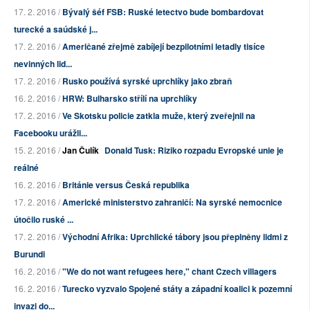
17. 2. 2016 /
Bývalý šéf FSB: Ruské letectvo bude bombardovat
turecké a saúdské j...
17. 2. 2016 /
Američané zřejmě zabíjejí bezpilotními letadly tisíce
nevinných lid...
17. 2. 2016 /
Rusko používá syrské uprchlíky jako zbraň
16. 2. 2016 /
HRW: Bulharsko střílí na uprchlíky
17. 2. 2016 /
Ve Skotsku policie zatkla muže, který zveřejnil na
Facebooku urážli...
15. 2. 2016 /
Jan Čulík
Donald Tusk: Riziko rozpadu Evropské unie je
reálné
16. 2. 2016 /
Británie versus Česká republika
17. 2. 2016 /
Americké ministerstvo zahraničí: Na syrské nemocnice
útočilo ruské ...
17. 2. 2016 /
Východní Afrika: Uprchlické tábory jsou přeplněny lidmi z
Burundi
16. 2. 2016 /
"We do not want refugees here," chant Czech villagers
16. 2. 2016 /
Turecko vyzvalo Spojené státy a západní koalici k pozemní
invazi do...