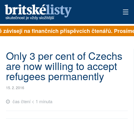
ě závisejí na finančních příspěvcích čtenářů. Prosíme,
PŘIHLÁSIT
AKTUÁLNÍ VYDÁNÍ
Only 3 per cent of Czechs
ARCHIV
are now willing to accept
refugees permanently
ROZHOVORY
TÉMATA
15. 2. 2016
NEJČTENĚJŠÍ ZA 7 DNÍ
čas čtení < 1 minuta
AUTOŘI
PŘÍSPĚVKY NA PROVOZ