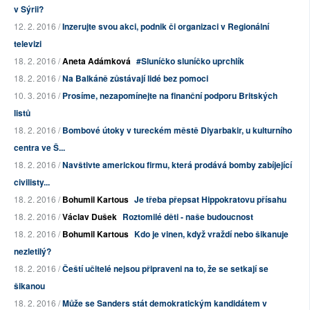
v Sýrii?
12. 2. 2016 /
Inzerujte svou akci, podnik či organizaci v Regionální
televizi
18. 2. 2016 /
Aneta Adámková
#Sluníčko sluníčko uprchlík
18. 2. 2016 /
Na Balkáně zůstávají lidé bez pomoci
10. 3. 2016 /
Prosíme, nezapomínejte na finanční podporu Britských
listů
18. 2. 2016 /
Bombové útoky v tureckém městě Diyarbakir, u kulturního
centra ve Š...
18. 2. 2016 /
Navštivte americkou firmu, která prodává bomby zabíjející
civilisty...
18. 2. 2016 /
Bohumil Kartous
Je třeba přepsat Hippokratovu přísahu
18. 2. 2016 /
Václav Dušek
Roztomilé děti - naše budoucnost
18. 2. 2016 /
Bohumil Kartous
Kdo je vinen, když vraždí nebo šikanuje
nezletilý?
18. 2. 2016 /
Čeští učitelé nejsou připraveni na to, že se setkají se
šikanou
18. 2. 2016 /
Může se Sanders stát demokratickým kandidátem v