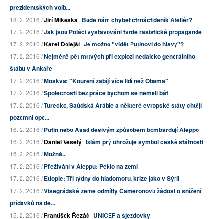
prezidentských volb...
18. 2. 2016 /
Jiří Mikeska
Bude nám chybět čtrnáctideník Ateliér?
17. 2. 2016 /
Jak jsou Poláci vystavováni tvrdě rasistické propagandě
17. 2. 2016 /
Karel Dolejší
Je možno "vidět Putinovi do hlavy"?
17. 2. 2016 /
Nejméně pět mrtvých při explozi nedaleko generálního
štábu v Ankaře
17. 2. 2016 /
Moskva: "Kouření zabíjí více lidí než Obama"
17. 2. 2016 /
Společnosti bez práce bychom se neměli bát
17. 2. 2016 /
Turecko, Saúdská Arábie a některé evropské státy chtějí
pozemní ope...
16. 2. 2016 /
Putin nebo Asad děsivým způsobem bombardují Aleppo
16. 2. 2016 /
Daniel Veselý
Islám prý ohrožuje symbol české státnosti
16. 2. 2016 /
Možná...
17. 2. 2016 /
Přežívání v Aleppu: Peklo na zemi
17. 2. 2016 /
Etiopie: Tři týdny do hladomoru, krize jako v Sýrii
17. 2. 2016 /
Visegrádské země odmítly Cameronovu žádost o snížení
přídavků na dě...
15. 2. 2016 /
František Řezáč
UNICEF a sjezdovky