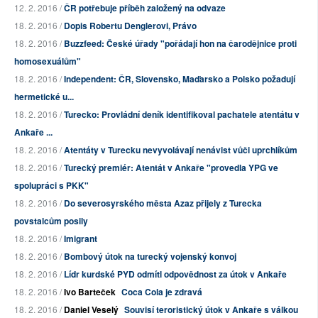
12. 2. 2016 /
ČR potřebuje příběh založený na odvaze
18. 2. 2016 /
Dopis Robertu Denglerovi, Právo
18. 2. 2016 /
Buzzfeed: České úřady "pořádají hon na čarodějnice proti
homosexuálům"
18. 2. 2016 /
Independent: ČR, Slovensko, Maďarsko a Polsko požadují
hermetické u...
18. 2. 2016 /
Turecko: Provládní deník identifikoval pachatele atentátu v
Ankaře ...
18. 2. 2016 /
Atentáty v Turecku nevyvolávají nenávist vůči uprchlíkům
18. 2. 2016 /
Turecký premiér: Atentát v Ankaře "provedla YPG ve
spolupráci s PKK"
18. 2. 2016 /
Do severosyrského města Azaz přijely z Turecka
povstalcům posily
18. 2. 2016 /
Imigrant
18. 2. 2016 /
Bombový útok na turecký vojenský konvoj
18. 2. 2016 /
Lídr kurdské PYD odmítl odpovědnost za útok v Ankaře
18. 2. 2016 /
Ivo Barteček
Coca Cola je zdravá
18. 2. 2016 /
Daniel Veselý
Souvisí teroristický útok v Ankaře s válkou