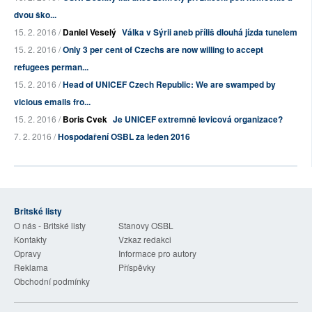
dvou ško...
15. 2. 2016 /
Daniel Veselý
Válka v Sýrii aneb příliš dlouhá jízda tunelem
15. 2. 2016 /
Only 3 per cent of Czechs are now willing to accept
refugees perman...
15. 2. 2016 /
Head of UNICEF Czech Republic: We are swamped by
vicious emails fro...
15. 2. 2016 /
Boris Cvek
Je UNICEF extremně levicová organizace?
7. 2. 2016 /
Hospodaření OSBL za leden 2016
Britské listy
O nás - Britské listy
Stanovy OSBL
Kontakty
Vzkaz redakci
Opravy
Informace pro autory
Reklama
Příspěvky
Obchodní podmínky