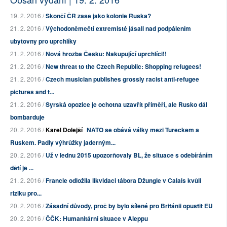
19. 2. 2016 /
Skončí ČR zase jako kolonie Ruska?
21. 2. 2016 /
Východoněmečtí extremisté jásali nad podpálením
ubytovny pro uprchlíky
21. 2. 2016 /
Nová hrozba Česku: Nakupující uprchlíci!!
21. 2. 2016 /
New threat to the Czech Republic: Shopping refugees!
21. 2. 2016 /
Czech musician publishes grossly racist anti-refugee
pictures and t...
21. 2. 2016 /
Syrská opozice je ochotna uzavřít příměří, ale Rusko dál
bombarduje
20. 2. 2016 /
Karel Dolejší
NATO se obává války mezi Tureckem a
Ruskem. Padly výhrůžky jaderným...
20. 2. 2016 /
Už v lednu 2015 upozorňovaly BL, že situace s odebíráním
dětí je ...
21. 2. 2016 /
Francie odložila likvidaci tábora Džungle v Calais kvůli
riziku pro...
20. 2. 2016 /
Zásadní důvody, proč by bylo šílené pro Británii opustit EU
20. 2. 2016 /
ČČK: Humanitární situace v Aleppu