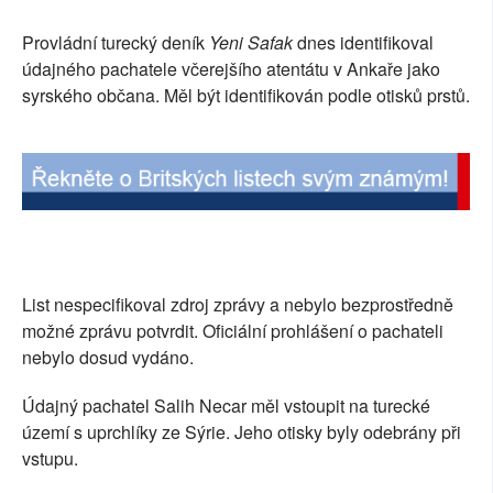
SOCIÁLNÍ SÍTĚ
Provládní turecký deník
Yeni Safak
dnes identifikoval
údajného pachatele včerejšího atentátu v Ankaře jako
RUBRIKY
syrského občana. Měl být identifikován podle otisků prstů.
PLNÁ VERZE STRÁNEK
List nespecifikoval zdroj zprávy a nebylo bezprostředně
možné zprávu potvrdit. Oficiální prohlášení o pachateli
nebylo dosud vydáno.
Údajný pachatel Salih Necar měl vstoupit na turecké
území s uprchlíky ze Sýrie. Jeho otisky byly odebrány při
vstupu.