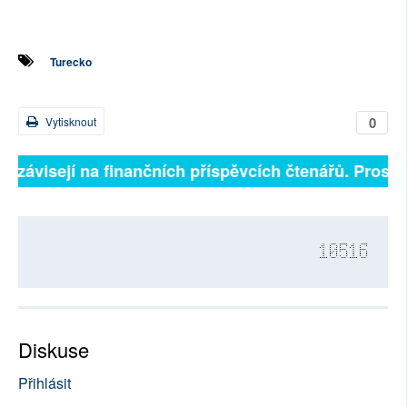
Turecko
0
Vytisknout
ně závisejí na finančních příspěvcích čtenářů. Prosíme
10516
Diskuse
Přihlásit