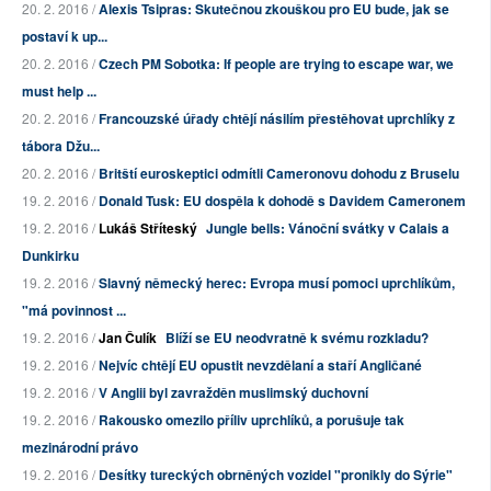
20. 2. 2016 /
Alexis Tsipras: Skutečnou zkouškou pro EU bude, jak se
postaví k up...
20. 2. 2016 /
Czech PM Sobotka: If people are trying to escape war, we
must help ...
20. 2. 2016 /
Francouzské úřady chtějí násilím přestěhovat uprchlíky z
tábora Džu...
20. 2. 2016 /
Britští euroskeptici odmítli Cameronovu dohodu z Bruselu
19. 2. 2016 /
Donald Tusk: EU dospěla k dohodě s Davidem Cameronem
19. 2. 2016 /
Lukáš Stříteský
Jungle bells: Vánoční svátky v Calais a
Dunkirku
19. 2. 2016 /
Slavný německý herec: Evropa musí pomoci uprchlíkům,
"má povinnost ...
19. 2. 2016 /
Jan Čulík
Blíží se EU neodvratně k svému rozkladu?
19. 2. 2016 /
Nejvíc chtějí EU opustit nevzdělaní a staří Angličané
19. 2. 2016 /
V Anglii byl zavražděn muslimský duchovní
19. 2. 2016 /
Rakousko omezilo příliv uprchlíků, a porušuje tak
mezinárodní právo
19. 2. 2016 /
Desítky tureckých obrněných vozidel "pronikly do Sýrie"