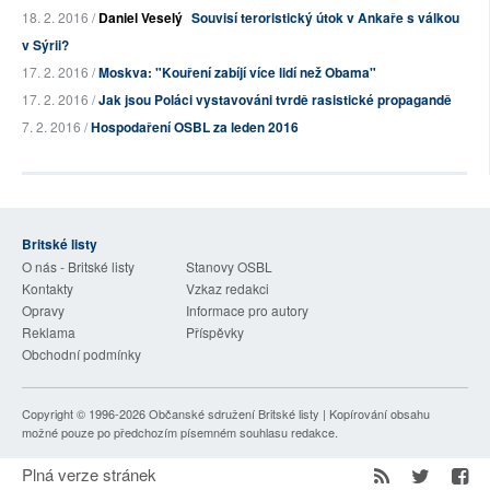
18. 2. 2016 /
Daniel Veselý
Souvisí teroristický útok v Ankaře s válkou
v Sýrii?
17. 2. 2016 /
Moskva: "Kouření zabíjí více lidí než Obama"
17. 2. 2016 /
Jak jsou Poláci vystavováni tvrdě rasistické propagandě
7. 2. 2016 /
Hospodaření OSBL za leden 2016
Britské listy
O nás - Britské listy
Stanovy OSBL
Kontakty
Vzkaz redakci
Opravy
Informace pro autory
Reklama
Příspěvky
Obchodní podmínky
Copyright © 1996-2026
Občanské sdružení Britské listy
| Kopírování obsahu
možné pouze po předchozím písemném souhlasu redakce.
Plná verze stránek