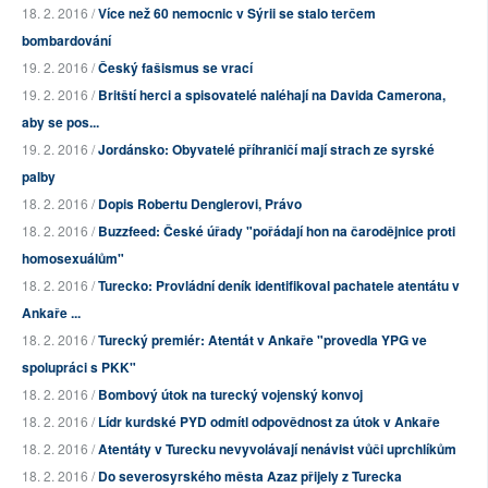
18. 2. 2016 /
Více než 60 nemocnic v Sýrii se stalo terčem
bombardování
19. 2. 2016 /
Český fašismus se vrací
19. 2. 2016 /
Britští herci a spisovatelé naléhají na Davida Camerona,
aby se pos...
19. 2. 2016 /
Jordánsko: Obyvatelé příhraničí mají strach ze syrské
palby
18. 2. 2016 /
Dopis Robertu Denglerovi, Právo
18. 2. 2016 /
Buzzfeed: České úřady "pořádají hon na čarodějnice proti
homosexuálům"
18. 2. 2016 /
Turecko: Provládní deník identifikoval pachatele atentátu v
Ankaře ...
18. 2. 2016 /
Turecký premiér: Atentát v Ankaře "provedla YPG ve
spolupráci s PKK"
18. 2. 2016 /
Bombový útok na turecký vojenský konvoj
18. 2. 2016 /
Lídr kurdské PYD odmítl odpovědnost za útok v Ankaře
18. 2. 2016 /
Atentáty v Turecku nevyvolávají nenávist vůči uprchlíkům
18. 2. 2016 /
Do severosyrského města Azaz přijely z Turecka