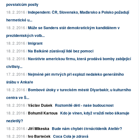
povstalcům posily
18. 2. 2016 /
Independent: ČR, Slovensko, Maďarsko a Polsko požadují
hermetické u...
18. 2. 2016 /
Může se Sanders stát demokratickým kandidátem v
prezidentských volb...
18. 2. 2016 /
Imigrant
18. 2. 2016 /
Na Balkáně zůstávají lidé bez pomoci
18. 2. 2016 /
Navštivte americkou firmu, která prodává bomby zabíjející
civilisty...
17. 2. 2016 /
Nejméně pět mrtvých při explozi nedaleko generálního
štábu v Ankaře
18. 2. 2016 /
Bombové útoky v tureckém městě Diyarbakir, u kulturního
centra ve Š...
18. 2. 2016 /
Václav Dušek
Roztomilé děti - naše budoucnost
18. 2. 2016 /
Bohumil Kartous
Kdo je vinen, když vraždí nebo šikanuje
nezletilý?
18. 2. 2016 /
Jiří Mikeska
Bude nám chybět čtrnáctideník Ateliér?
18. 2. 2016 /
Ivo Barteček
Coca Cola je zdravá