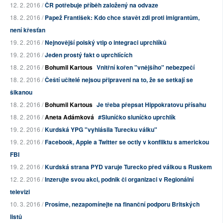
12. 2. 2016 /
ČR potřebuje příběh založený na odvaze
18. 2. 2016 /
Papež František: Kdo chce stavět zdi proti imigrantům,
není křesťan
19. 2. 2016 /
Nejnovější polský vtip o integraci uprchlíků
19. 2. 2016 /
Jeden prostý fakt o uprchlících
18. 2. 2016 /
Bohumil Kartous
Vnitřní kořen "vnějšího" nebezpečí
18. 2. 2016 /
Čeští učitelé nejsou připraveni na to, že se setkají se
šikanou
18. 2. 2016 /
Bohumil Kartous
Je třeba přepsat Hippokratovu přísahu
18. 2. 2016 /
Aneta Adámková
#Sluníčko sluníčko uprchlík
19. 2. 2016 /
Kurdská YPG "vyhlásila Turecku válku"
19. 2. 2016 /
Facebook, Apple a Twitter se octly v konfliktu s americkou
FBI
19. 2. 2016 /
Kurdská strana PYD varuje Turecko před válkou s Ruskem
12. 2. 2016 /
Inzerujte svou akci, podnik či organizaci v Regionální
televizi
10. 3. 2016 /
Prosíme, nezapomínejte na finanční podporu Britských
listů