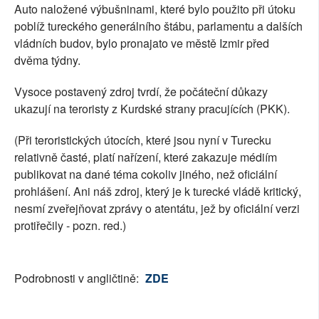
Auto naložené výbušninami, které bylo použito při útoku
poblíž tureckého generálního štábu, parlamentu a dalších
vládních budov, bylo pronajato ve městě Izmir před
dvěma týdny.
Vysoce postavený zdroj tvrdí, že počáteční důkazy
ukazují na teroristy z Kurdské strany pracujících (PKK).
(Při teroristických útocích, které jsou nyní v Turecku
relativně časté, platí nařízení, které zakazuje médiím
publikovat na dané téma cokoliv jiného, než oficiální
prohlášení. Ani náš zdroj, který je k turecké vládě kritický,
nesmí zveřejňovat zprávy o atentátu, jež by oficiální verzi
protiřečily - pozn. red.)
Podrobnosti v angličtině:
ZDE