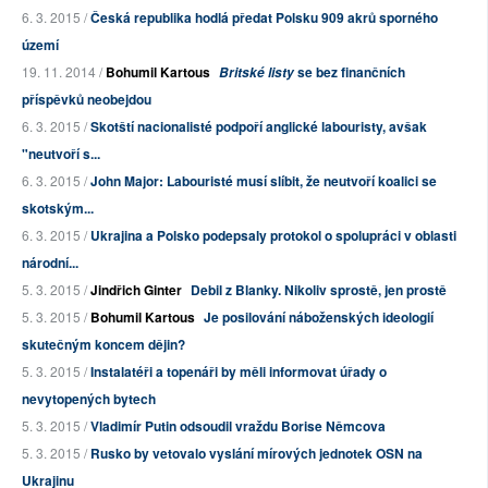
6. 3. 2015 /
Česká republika hodlá předat Polsku 909 akrů sporného
území
19. 11. 2014 /
Bohumil Kartous
se bez finančních
Britské listy
příspěvků neobejdou
6. 3. 2015 /
Skotští nacionalisté podpoří anglické labouristy, avšak
"neutvoří s...
6. 3. 2015 /
John Major: Labouristé musí slíbit, že neutvoří koalici se
skotským...
6. 3. 2015 /
Ukrajina a Polsko podepsaly protokol o spolupráci v oblasti
národní...
5. 3. 2015 /
Jindřich Ginter
Debil z Blanky. Nikoliv sprostě, jen prostě
5. 3. 2015 /
Bohumil Kartous
Je posilování náboženských ideologií
skutečným koncem dějin?
5. 3. 2015 /
Instalatéři a topenáři by měli informovat úřady o
nevytopených bytech
5. 3. 2015 /
Vladimír Putin odsoudil vraždu Borise Němcova
5. 3. 2015 /
Rusko by vetovalo vyslání mírových jednotek OSN na
Ukrajinu