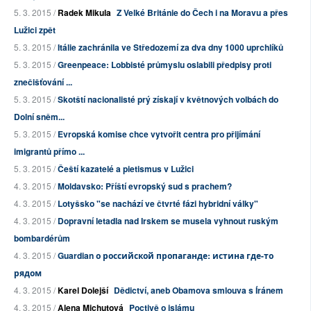
5. 3. 2015 /
Radek Mikula
Z Velké Británie do Čech i na Moravu a přes
Lužici zpět
5. 3. 2015 /
Itálie zachránila ve Středozemí za dva dny 1000 uprchlíků
5. 3. 2015 /
Greenpeace: Lobbisté průmyslu oslabili předpisy proti
znečišťování ...
5. 3. 2015 /
Skotští nacionalisté prý získají v květnových volbách do
Dolní sněm...
5. 3. 2015 /
Evropská komise chce vytvořit centra pro přijímání
imigrantů přímo ...
5. 3. 2015 /
Čeští kazatelé a pietismus v Lužici
4. 3. 2015 /
Moldavsko: Příští evropský sud s prachem?
4. 3. 2015 /
Lotyšsko "se nachází ve čtvrté fázi hybridní války"
4. 3. 2015 /
Dopravní letadla nad Irskem se musela vyhnout ruským
bombardérům
4. 3. 2015 /
Guardian о российской пропаганде: истина где-то
рядом
4. 3. 2015 /
Karel Dolejší
Dědictví, aneb Obamova smlouva s Íránem
4. 3. 2015 /
Alena Michutová
Poctivě o islámu