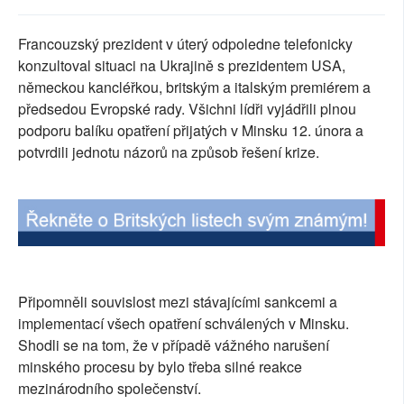
SOCIÁLNÍ SÍTĚ
Francouzský prezident v úterý odpoledne telefonicky
RUBRIKY
konzultoval situaci na Ukrajině s prezidentem USA,
německou kancléřkou, britským a italským premiérem a
PLNÁ VERZE STRÁNEK
předsedou Evropské rady. Všichni lídři vyjádřili plnou
podporu balíku opatření přijatých v Minsku 12. února a
potvrdili jednotu názorů na způsob řešení krize.
Připomněli souvislost mezi stávajícími sankcemi a
implementací všech opatření schválených v Minsku.
Shodli se na tom, že v případě vážného narušení
minského procesu by bylo třeba silné reakce
mezinárodního společenství.