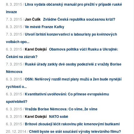
8. 3. 2015 /
Litva vydala občanský manuál pro přežití v případě ruské
invaze
7. 3. 2015 /
Jan Čulík
Zvládne Česká republika současnou krizi?
8. 3. 2015 /
Ve městě Franze Kafky
7. 3. 2015 /
Utvoří britští konzervativci s labouristy po květnových
volbách opo...
6. 3. 2015 /
Karel Dolejší
Obamova politika vůči Rusku a Ukrajině:
Čekání na zázrak?
7. 3. 2015 /
Ruské úřady zatkly dvě osoby podezřelé z vraždy Borise
Němcova
6. 3. 2015 /
OSN: Neférový rozdíl mezi platy mužů a žen bude nynější
rychlostí o...
6. 3. 2015 /
Kvantitativní uvolňování: Co přinese evropskému
spotřebiteli?
6. 3. 2015 /
Vražda Borise Němcova: Co víme, že víme
6. 3. 2015 /
Karel Dolejší
NATO sobě
6. 3. 2015 /
Britové zkoušejí léčit rakovinu plic kmenovými buňkami
20. 12. 2014 /
Chtěli byste se stát součástí výroby televizního filmu?