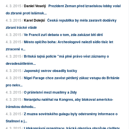
4. 3. 2015 /
Daniel Veselý
Prezident Zeman před izraelskou lobby volal
do zbraně proti islámsk...
4. 3. 2015 /
Karel Dolejší
Česká republika by měla zastavit dodávky
zbraní irácké vládě
4. 3. 2015 /
Ve Francii zuří debata o tom, zda zakázat bití dětí
4. 3. 2015 /
Město opičího boha: Archeologové nalezli sídlo tisíc let
ztracené v...
4. 3. 2015 /
Britská tajná policie "má plné právo vést záznamy o
devadesátiletém...
4. 3. 2015 /
Japonský ostrov obsadily kočky
4. 3. 2015 /
Nigel Farage chce zavést pětiletý zákaz vstupu do Británie
pro nekv...
4. 3. 2015 /
O přátelství mezi muslimy a židy
4. 3. 2015 /
Netanjahu naléhal na Kongres, aby blokoval americko-
íránskou dohodu...
4. 3. 2015 /
Z muzea sovětského gulagu byly odstraněny informace o
Stalinovi a j...
4. 3. 2015 /
Lidskoprávní organizace: Irácká ofenzíva ohrožuje civilisty