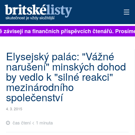
ě závisejí na finančních příspěvcích čtenářů. Prosíme,
PŘIHLÁSIT
AKTUÁLNÍ VYDÁNÍ
Elysejský palác: "Vážné
ARCHIV
narušení" minských dohod
by vedlo k "silné reakci"
ROZHOVORY
mezinárodního
TÉMATA
společenství
NEJČTENĚJŠÍ ZA 7 DNÍ
4. 3. 2015
AUTOŘI
čas čtení < 1 minuta
PŘÍSPĚVKY NA PROVOZ