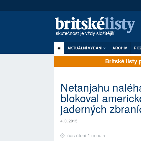
AKTUÁLNÍ VYDÁNÍ
ARCHIV
RO
Britské listy p
Netanjahu naléh
blokoval americk
jaderných zbraní
4. 3. 2015
čas čtení 1 minuta