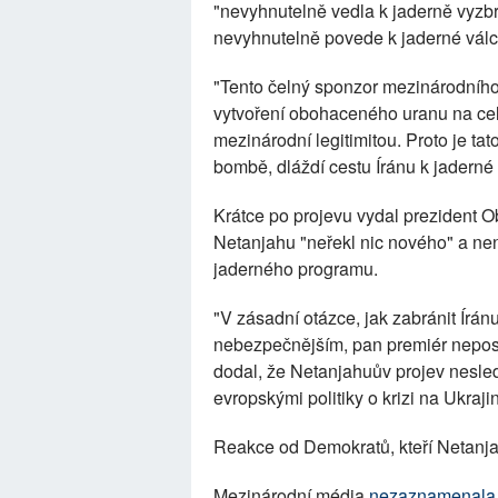
"nevyhnutelně vedla k jaderně vyz
nevyhnutelně povede k jaderné válc
"Tento čelný sponzor mezinárodního
vytvoření obohaceného uranu na celý
mezinárodní legitimitou. Proto je ta
bombě, dláždí cestu Íránu k jadern
Krátce po projevu vydal prezident O
Netanjahu "neřekl nic nového" a ne
jaderného programu.
"V zásadní otázce, jak zabránit Írán
nebezpečnějším, pan premiér neposky
dodal, že Netanjahuův projev nesledo
evropskými politiky o krizi na Ukraji
Reakce od Demokratů, kteří Netanjah
Mezinárodní média
nezaznamenala 