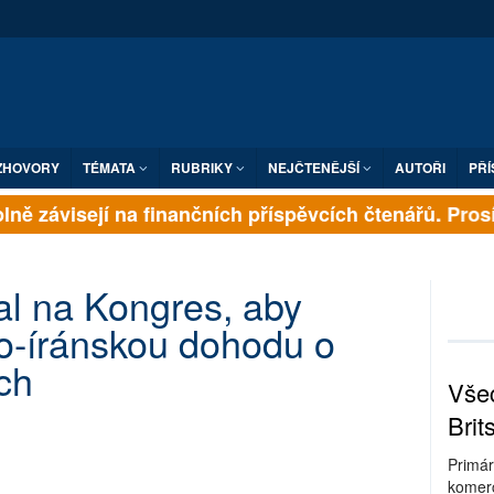
ZHOVORY
TÉMATA
RUBRIKY
NEJČTENĚJŠÍ
AUTOŘI
PŘÍ
lně závisejí na finančních příspěvcích čtenářů. Prosím
al na Kongres, aby
o-íránskou dohodu o
ch
Všec
Brit
Primár
komerc