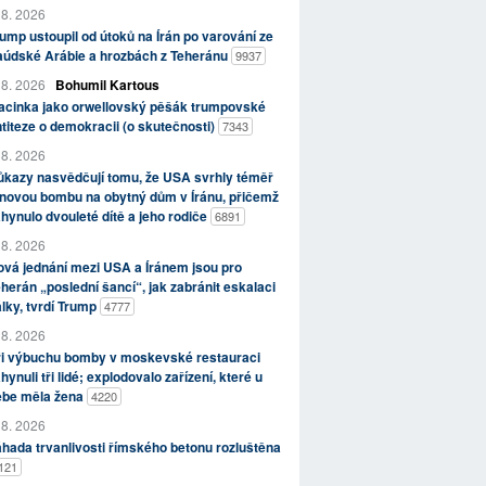
 8. 2026
ump ustoupil od útoků na Írán po varování ze
aúdské Arábie a hrozbách z Teheránu
9937
 8. 2026
Bohumil Kartous
acinka jako orwellovský pěšák trumpovské
titeze o demokracii (o skutečnosti)
7343
 8. 2026
kazy nasvědčují tomu, že USA svrhly téměř
novou bombu na obytný dům v Íránu, přičemž
hynulo dvouleté dítě a jeho rodiče
6891
 8. 2026
vá jednání mezi USA a Íránem jsou pro
herán „poslední šancí“, jak zabránit eskalaci
lky, tvrdí Trump
4777
 8. 2026
ři výbuchu bomby v moskevské restauraci
hynuli tři lidé; explodovalo zařízení, které u
ebe měla žena
4220
 8. 2026
hada trvanlivosti římského betonu rozluštěna
121