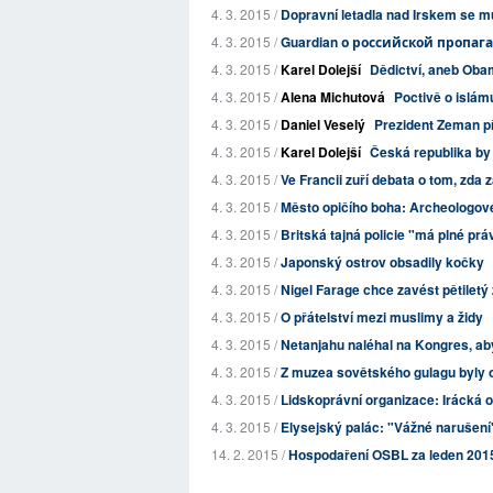
4. 3. 2015 /
Dopravní letadla nad Irskem se
4. 3. 2015 /
Guardian о российской пропаг
4. 3. 2015 /
Karel Dolejší
Dědictví, aneb Ob
4. 3. 2015 /
Alena Michutová
Poctivě o islám
4. 3. 2015 /
Daniel Veselý
Prezident Zeman pře
4. 3. 2015 /
Karel Dolejší
Česká republika by 
4. 3. 2015 /
Ve Francii zuří debata o tom, zda z
4. 3. 2015 /
Město opičího boha: Archeologové na
4. 3. 2015 /
Britská tajná policie "má plné pr
4. 3. 2015 /
Japonský ostrov obsadily kočky
4. 3. 2015 /
Nigel Farage chce zavést pětiletý 
4. 3. 2015 /
O přátelství mezi muslimy a židy
4. 3. 2015 /
Netanjahu naléhal na Kongres, ab
4. 3. 2015 /
Z muzea sovětského gulagu byly od
4. 3. 2015 /
Lidskoprávní organizace: Irácká of
4. 3. 2015 /
Elysejský palác: "Vážné narušení"
14. 2. 2015 /
Hospodaření OSBL za leden 201