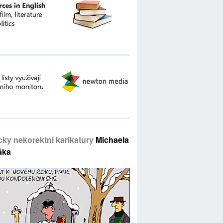
icky nekorektní karikatury
Michaela
áka