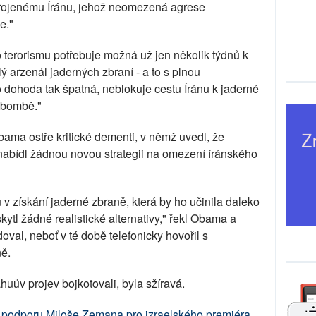
brojenému Íránu, jehož neomezená agrese
e."
 terorismu potřebuje možná už jen několik týdnů k
 arzenál jaderných zbraní - a to s plnou
to dohoda tak špatná, neblokuje cestu Íránu k jaderné
é bombě."
bama ostře kritické dementi, v němž uvedl, že
nabídl žádnou novou strategii na omezení íránského
u v získání jaderné zbraně, která by ho učinila daleko
tl žádné realistické alternativy," řekl Obama a
val, neboť v té době telefonicky hovořil s
ně.
uův projev bojkotovali, byla sžíravá.
podporu Miloše Zemana pro izraelského premiéra