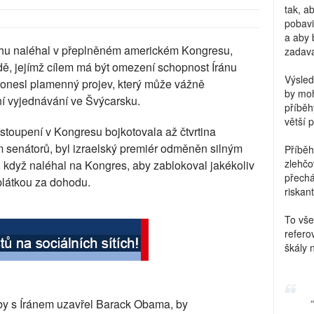
tak, a
pobavi
a aby 
ahu naléhal v přeplněném americkém Kongresu,
zadava
odě, jejímž cílem má být omezení schopnost Íránu
Výsled
ronesl plamenný projev, který může vážně
by moh
ní vyjednávání ve Švýcarsku.
příběh
větší 
toupení v Kongresu bojkotovala až čtvrtina
 senátorů, byl izraelský premiér odměněn silným
Příběh
zlehčo
, když naléhal na Kongres, aby zablokoval jakékoliv
přechá
oplátkou za dohodu.
riskant
To vše
refero
škály 
 by s Íránem uzavřel Barack Obama, by