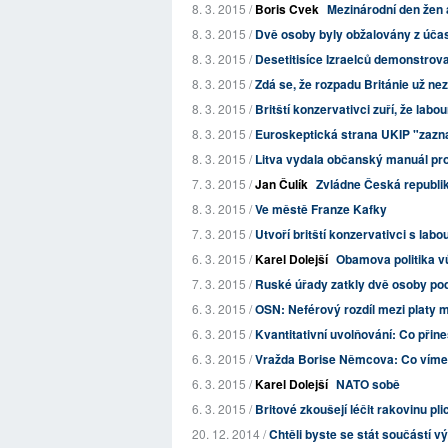
8. 3. 2015 /
Boris Cvek
Mezinárodní den žen 
8. 3. 2015 /
Dvě osoby byly obžalovány z úča
8. 3. 2015 /
Desetitisíce Izraelců demonstrova
8. 3. 2015 /
Zdá se, že rozpadu Británie už nez
8. 3. 2015 /
Britští konzervativci zuří, že labour
8. 3. 2015 /
Euroskeptická strana UKIP "zazna
8. 3. 2015 /
Litva vydala občanský manuál pro 
7. 3. 2015 /
Jan Čulík
Zvládne Česká republi
8. 3. 2015 /
Ve městě Franze Kafky
7. 3. 2015 /
Utvoří britští konzervativci s lab
6. 3. 2015 /
Karel Dolejší
Obamova politika v
7. 3. 2015 /
Ruské úřady zatkly dvě osoby po
6. 3. 2015 /
OSN: Neférový rozdíl mezi platy mu
6. 3. 2015 /
Kvantitativní uvolňování: Co přin
6. 3. 2015 /
Vražda Borise Němcova: Co víme
6. 3. 2015 /
Karel Dolejší
NATO sobě
6. 3. 2015 /
Britové zkoušejí léčit rakovinu 
20. 12. 2014 /
Chtěli byste se stát součástí vý