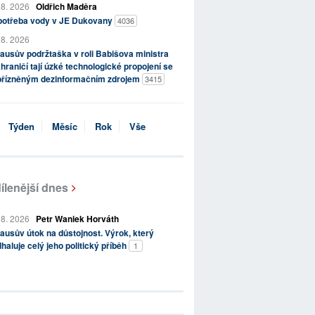
 8. 2026
Oldřich Maděra
potřeba vody v JE Dukovany
4036
 8. 2026
ausův podržtaška v roli Babišova ministra
hraničí tají úzké technologické propojení se
přízněným dezinformačním zdrojem
3415
Týden
Měsíc
Rok
Vše
ílenější dnes
 8. 2026
Petr Waniek Horváth
ausův útok na důstojnost. Výrok, který
haluje celý jeho politický příběh
1