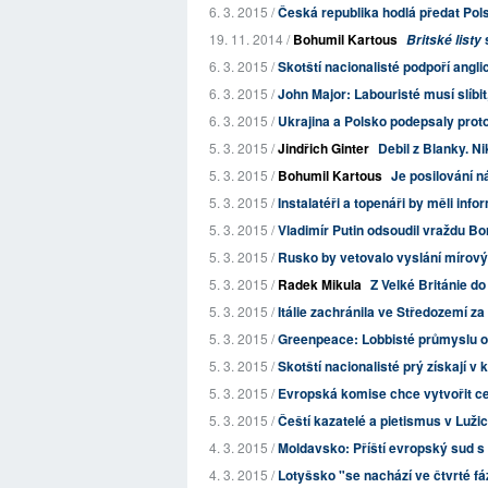
6. 3. 2015 /
Česká republika hodlá předat Po
19. 11. 2014 /
Bohumil Kartous
Britské listy
6. 3. 2015 /
Skotští nacionalisté podpoří anglic
6. 3. 2015 /
John Major: Labouristé musí slíbit
6. 3. 2015 /
Ukrajina a Polsko podepsaly protok
5. 3. 2015 /
Jindřich Ginter
Debil z Blanky. Ni
5. 3. 2015 /
Bohumil Kartous
Je posilování 
5. 3. 2015 /
Instalatéři a topenáři by měli in
5. 3. 2015 /
Vladimír Putin odsoudil vraždu B
5. 3. 2015 /
Rusko by vetovalo vyslání mírov
5. 3. 2015 /
Radek Mikula
Z Velké Británie do
5. 3. 2015 /
Itálie zachránila ve Středozemí z
5. 3. 2015 /
Greenpeace: Lobbisté průmyslu osla
5. 3. 2015 /
Skotští nacionalisté prý získají v
5. 3. 2015 /
Evropská komise chce vytvořit cent
5. 3. 2015 /
Čeští kazatelé a pietismus v Lužic
4. 3. 2015 /
Moldavsko: Příští evropský sud 
4. 3. 2015 /
Lotyšsko "se nachází ve čtvrté fáz