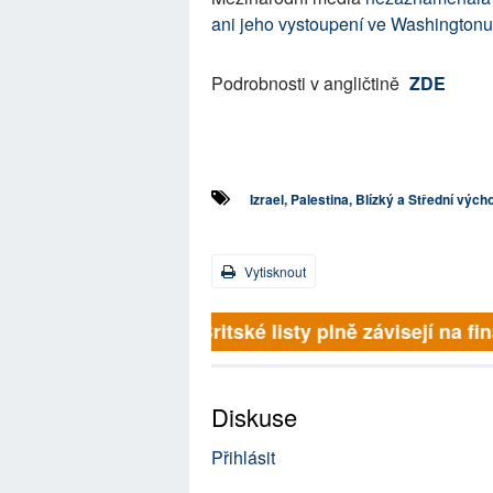
ani jeho vystoupení ve Washingtonu
Podrobnosti v angličtině
ZDE
Izrael, Palestina, Blízký a Střední vých
Vytisknout
Britské listy plně závisejí na 
Diskuse
Přihlásit