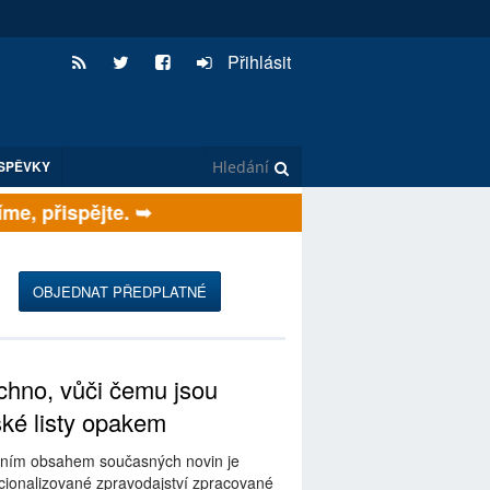
Přihlásit
SPĚVKY
e, přispějte. ➥
OBJEDNAT PŘEDPLATNÉ
hno, vůči čemu jsou
ské listy opakem
ním obsahem současných novin je
ionalizované zpravodajství zpracované