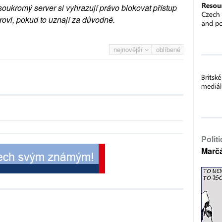
soukromý server si vyhrazují právo blokovat přístup
rovi, pokud to uznají za důvodné.
nejnovější
oblíbené
Polit
Marč