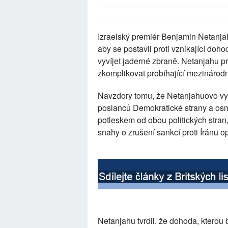
Izraelský premiér Benjamin Netanj
aby se postavil proti vznikající doh
vyvíjet jaderné zbraně. Netanjahu p
zkomplikovat probíhající mezinárod
Navzdory tomu, že Netanjahuovo vys
poslanců Demokratické strany a osm
potleskem od obou politických stran
snahy o zrušení sankcí proti Íránu 
Netanjahu tvrdil. že dohoda, kterou