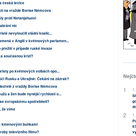
a česká levice
sti na vraždě Borise Němcova
ly proti Netanjahuovi
abrání nic
isté nevyloučili vládní koalic...
mená v Anglii v květnových parlamen...
přežití v případě ruské invaze
ka současnou krizi?
ouristy po květnových volbách opo...
Nejčt
ůči Rusku a Ukrajině: Čekání na zázrak?
dezřelé z vraždy Borise Němcova
1.
žů a žen bude nynější rychlostí o...
Sh
go
ese evropskému spotřebiteli?
do
, že víme
1.
Po
plic kmenovými buňkami
67
roby televizního filmu?
v