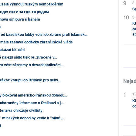
3.
 musela vyhnout ruským bombardérům
S
анде: истина где-то рядом
3.
amova smlouva s Íránem
Kl
u
za
s
d izraelskou lobby volal do zbraně proti islámsk...
měla zastavit dodávky zbraní irácké vládě
akázat bití dětí
lezli sídlo tisíc let ztracené v...
ávo vést záznamy o devadesátiletém...
zákaz vstupu do Británie pro nekv...
Nejsd
7.
y blokoval americko-íránskou dohodu...
Kl
straněny informace o Stalinovi a j...
od
enzíva ohrožuje civilisty
 minských dohod by vedlo k "silné ...
5