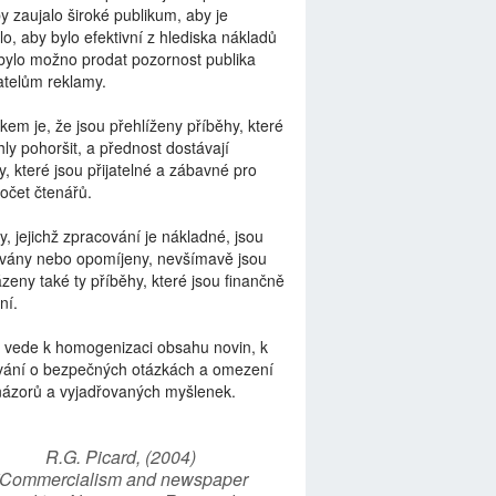
by zaujalo široké publikum, aby je
lo, aby bylo efektivní z hlediska nákladů
bylo možno prodat pozornost publika
telům reklamy.
kem je, že jsou přehlíženy příběhy, které
ly pohoršit, a přednost dostávají
y, které jsou přijatelné a zábavné pro
počet čtenářů.
y, jejichž zpracování je nákladné, jsou
vány nebo opomíjeny, nevšímavě jsou
zeny také ty příběhy, které jsou finančně
ní.
 vede k homogenizaci obsahu novin, k
vání o bezpečných otázkách a omezení
názorů a vyjadřovaných myšlenek.
R.G. Picard, (2004)
“Commercialism and newspaper