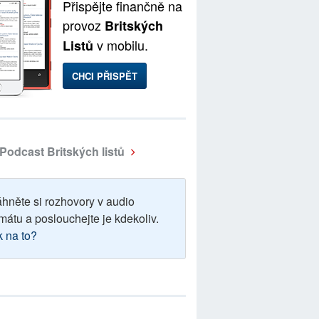
Přispějte finančně na
provoz
Britských
v mobilu.
Listů
CHCI PŘISPĚT
Podcast Britských listů
áhněte si rozhovory v audio
mátu a poslouchejte je kdekoliv.
k na to?