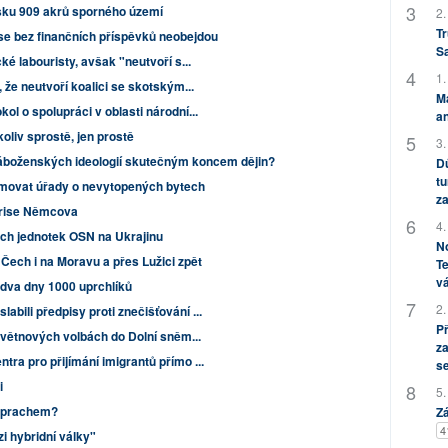
lsku 909 akrů sporného území
2.
Tr
se bez finančních příspěvků neobejdou
S
ké labouristy, avšak "neutvoří s...
1.
, že neutvoří koalici se skotským...
M
ol o spolupráci v oblasti národní...
an
koliv sprostě, jen prostě
3.
náboženských ideologií skutečným koncem dějin?
Dů
tu
formovat úřady o nevytopených bytech
za
orise Němcova
4.
ých jednotek OSN na Ukrajinu
No
 Čech i na Moravu a přes Lužici zpět
Te
vá
a dva dny 1000 uprchlíků
2.
bili předpisy proti znečišťování ...
P
 květnových volbách do Dolní sněm...
za
ra pro přijímání imigrantů přímo ...
s
i
5.
s prachem?
Zá
4
i hybridní války"