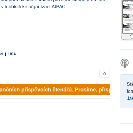
 v lobbistické organizaci AIPAC
.
od
|
USA
0
St
finančních příspěvcích čtenářů. Prosíme, přispějte. ➥
for
Ja